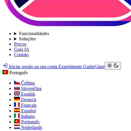
Funcionalidades
Soluções
Preços
Guia IA
Contato
Iniciar sessão na sua conta
Experimente GuideGlare
Português
Čeština
Slovenčina
English
Deutsch
Français
Español
Italiano
Português
Nederlands