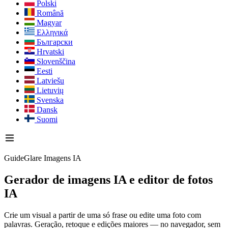
Polski
Română
Magyar
Ελληνικά
Български
Hrvatski
Slovenščina
Eesti
Latviešu
Lietuvių
Svenska
Dansk
Suomi
GuideGlare Imagens IA
Gerador de imagens IA
e editor de fotos
IA
Crie um visual a partir de uma só frase ou edite uma foto com
palavras. Geração, retoque e edições maiores — no navegador, sem