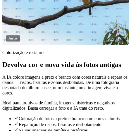
Antes
Colorização e restauro
Devolva cor e nova vida às fotos antigas
Clique para revelar
A IA colore imagens a preto e branco com cores naturais e repara os
danos — riscos, fissuras e zonas desbotadas. De uma fotografia
desbotada do álbum nasce, num instante, uma imagem viva e a
cores.
Ideal para arquivos de família, imagens históricas e negativos
digitalizados. Basta carregar a foto e a IA trata do resto.
Coloração de fotos a preto e branco com cores naturais
Reparação de riscos, fissuras e desbotamento
Salvar imagens de família e históricas