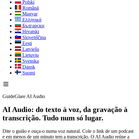
Polski
Română
Magyar
Ελληνικά
Български
Hrvatski
Slovenščina
Eesti
Latviešu
Lietuvių
Svenska
Dansk
Suomi
GuideGlare AI Audio
AI Audio: do texto à voz, da gravação à
transcrição.
Tudo num só lugar.
Dite o guião e ouça-o numa voz natural. Cole o link de um podcast
e em menos de um minuto tem a transcrição. O AI Audio reúne a