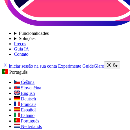
Funcionalidades
Soluções
Preços
Guia IA
Contato
Iniciar sessão na sua conta
Experimente GuideGlare
Português
Čeština
Slovenčina
English
Deutsch
Français
Español
Italiano
Português
Nederlands