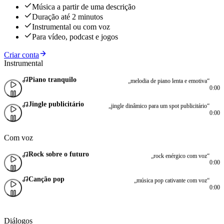
Música a partir de uma descrição
Duração até 2 minutos
Instrumental ou com voz
Para vídeo, podcast e jogos
Criar conta
Instrumental
Piano tranquilo
„melodia de piano lenta e emotiva“
0:00
Jingle publicitário
„jingle dinâmico para um spot publicitário“
0:00
Com voz
Rock sobre o futuro
„rock enérgico com voz“
0:00
Canção pop
„música pop cativante com voz“
0:00
Diálogos