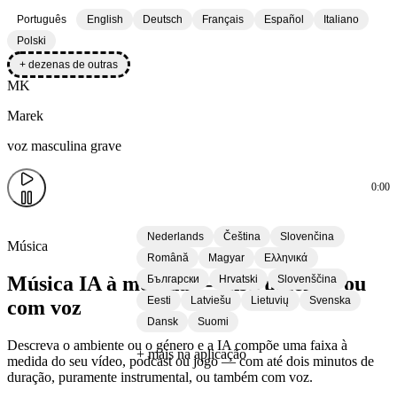
Português
English
Deutsch
Français
Español
Italiano
Polski
+ dezenas de outras
MK
Marek
voz masculina grave
0:00
Nederlands
Čeština
Slovenčina
Música
Română
Magyar
Ελληνικά
Música IA à medida — instrumental ou
Български
Hrvatski
Slovenščina
Eesti
Latviešu
Lietuvių
Svenska
com voz
Dansk
Suomi
Descreva o ambiente ou o género e a IA compõe uma faixa à
+ mais na aplicação
medida do seu vídeo, podcast ou jogo — com até dois minutos de
duração, puramente instrumental, ou também com voz.