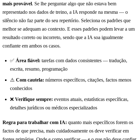
mais provável
. Se lhe perguntar algo que não estava bem
representado nos dados de treino, a IA responde na mesma — o
silêncio não faz parte do seu repertório. Seleciona os padrões que
melhor se adequam ao contexto. E esses padrões podem levar a um
resultado correto ou incorreto, sendo que a IA soa igualmente
confiante em ambos os casos.
✅
Área fiável:
tarefas com dados consistentes — tradução,
escrita, resumo, programação
⚠️
Com cautela:
números específicos, citações, factos menos
conhecidos
❌
Verifique sempre:
eventos atuais, estatísticas específicas,
detalhes jurídicos ou médicos especializados
Regra para trabalhar com IA:
quanto mais específicos forem os
factos de que precisa, mais cuidadosamente os deve verificar em
fontes primárias. Onde e como verificar — e o que não deve confiar