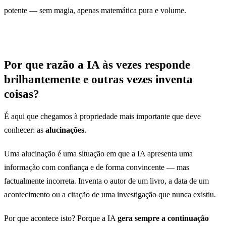
2019
50
potente — sem magia, apenas matemática pura e volume.
2020
57
2021
65
Por que razão a IA às vezes responde
2022
73
brilhantemente e outras vezes inventa
coisas?
2023
87
É aqui que chegamos à propriedade mais importante que deve
2024
92
conhecer: as
alucinações
.
Uma alucinação é uma situação em que a IA apresenta uma
informação com confiança e de forma convincente — mas
factualmente incorreta. Inventa o autor de um livro, a data de um
acontecimento ou a citação de uma investigação que nunca existiu.
Por que acontece isto? Porque a IA
gera sempre a continuação