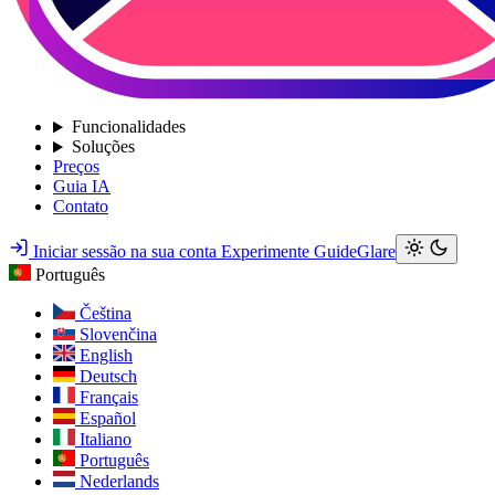
Funcionalidades
Soluções
Preços
Guia IA
Contato
Iniciar sessão na sua conta
Experimente GuideGlare
Português
Čeština
Slovenčina
English
Deutsch
Français
Español
Italiano
Português
Nederlands