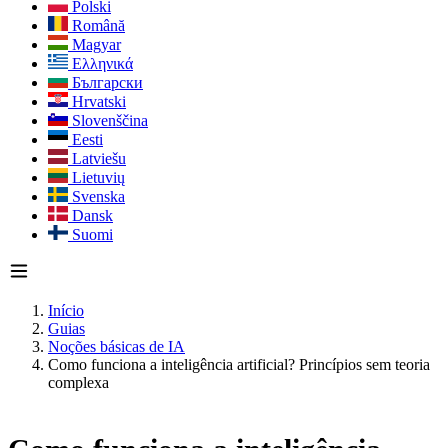
Polski
Română
Magyar
Ελληνικά
Български
Hrvatski
Slovenščina
Eesti
Latviešu
Lietuvių
Svenska
Dansk
Suomi
Início
Guias
Noções básicas de IA
Como funciona a inteligência artificial? Princípios sem teoria
complexa