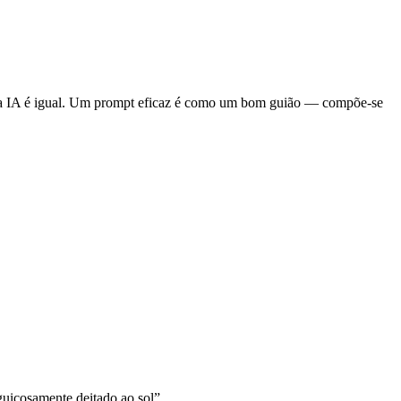
Com a IA é igual. Um prompt eficaz é como um bom guião — compõe-se
guiçosamente deitado ao sol”.