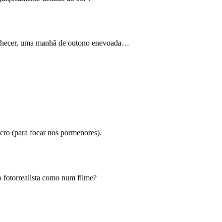
amanhecer, uma manhã de outono enevoada…
acro (para focar nos pormenores).
o fotorrealista como num filme?