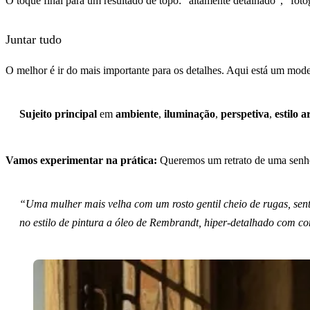
O toque final para um resultado de topo: “altamente detalhado”, “fot
Juntar tudo
O melhor é ir do mais importante para os detalhes. Aqui está um mo
Sujeito principal
em
ambiente
,
iluminação
,
perspetiva
,
estilo a
Vamos experimentar na prática:
Queremos um retrato de uma senhor
“Uma mulher mais velha com um rosto gentil cheio de rugas, se
no estilo de pintura a óleo de Rembrandt, hiper-detalhado com co