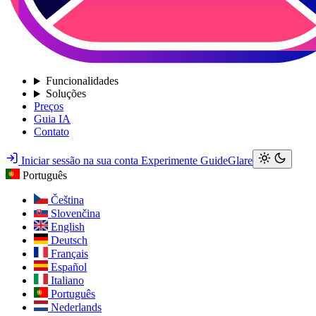
Funcionalidades
Soluções
Preços
Guia IA
Contato
Iniciar sessão na sua conta
Experimente GuideGlare
Português
Čeština
Slovenčina
English
Deutsch
Français
Español
Italiano
Português
Nederlands