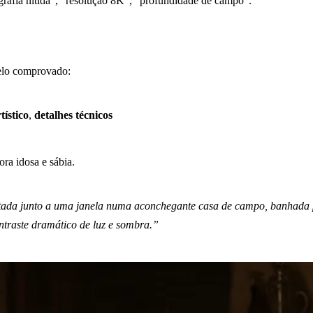
ografia nítida”, “resolução 8K”, “profundidade de campo”.
delo comprovado:
rtístico
,
detalhes técnicos
a idosa e sábia.
ntada junto a uma janela numa aconchegante casa de campo, banhada p
ntraste dramático de luz e sombra.”