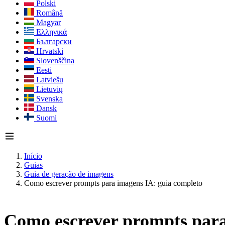
Polski
Română
Magyar
Ελληνικά
Български
Hrvatski
Slovenščina
Eesti
Latviešu
Lietuvių
Svenska
Dansk
Suomi
Início
Guias
Guia de geração de imagens
Como escrever prompts para imagens IA: guia completo
Como escrever prompts para