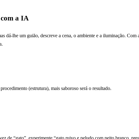
 com a IA
”, mas dá-lhe um guião, descreve a cena, o ambiente e a iluminação. 
a.
procedimento (estrutura), mais saboroso será o resultado.
vez de “gato”, experimente “gato ruivo e peludo com peito branco, pre