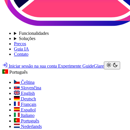
Funcionalidades
Soluções
Preços
Guia IA
Contato
Iniciar sessão na sua conta
Experimente GuideGlare
Português
Čeština
Slovenčina
English
Deutsch
Français
Español
Italiano
Português
Nederlands