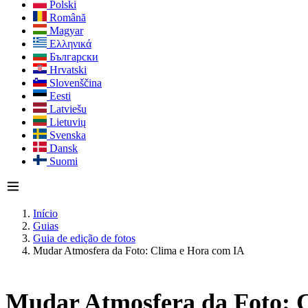
Polski
Română
Magyar
Ελληνικά
Български
Hrvatski
Slovenščina
Eesti
Latviešu
Lietuvių
Svenska
Dansk
Suomi
Início
Guias
Guia de edição de fotos
Mudar Atmosfera da Foto: Clima e Hora com IA
Mudar Atmosfera da Foto: 