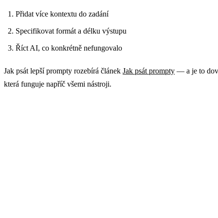
Přidat více kontextu do zadání
Specifikovat formát a délku výstupu
Říct AI, co konkrétně nefungovalo
Jak psát lepší prompty rozebírá článek
Jak psát prompty
— a je to dov
která funguje napříč všemi nástroji.
Vyzkoušejte rovnou
Nepotřebujete instalaci ani registraci kreditní karty. AI Chat
GuideGlare je přístupný přímo v prohlížeči — ideální místo, j
si konverzační AI vyzkoušet bez závazků.
→ Otevřít AI Chat