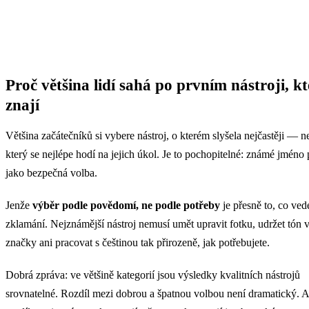
Proč většina lidí sahá po prvním nástroji, k
znají
Většina začátečníků si vybere nástroj, o kterém slyšela nejčastěji — ne
který se nejlépe hodí na jejich úkol. Je to pochopitelné: známé jméno
jako bezpečná volba.
Jenže
výběr podle povědomí, ne podle potřeby
je přesně to, co ved
zklamání. Nejznámější nástroj nemusí umět upravit fotku, udržet tón v
značky ani pracovat s češtinou tak přirozeně, jak potřebujete.
Dobrá zpráva: ve většině kategorií jsou výsledky kvalitních nástrojů
srovnatelné. Rozdíl mezi dobrou a špatnou volbou není dramatický. A