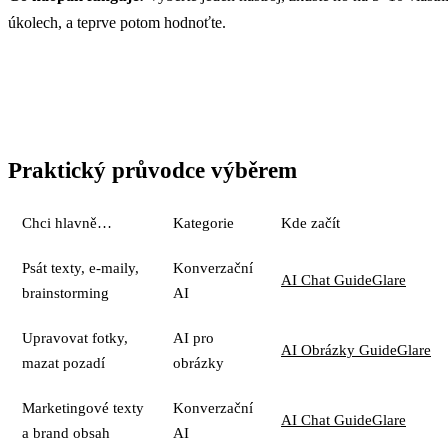
úkolech, a teprve potom hodnoťte.
Praktický průvodce výběrem
Chci hlavně…
Kategorie
Kde začít
Psát texty, e-maily,
Konverzační
AI Chat GuideGlare
brainstorming
AI
Upravovat fotky,
AI pro
AI Obrázky GuideGlare
mazat pozadí
obrázky
Marketingové texty
Konverzační
AI Chat GuideGlare
a brand obsah
AI