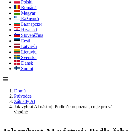
Polski
Română
Magyar
Ελληνικά
Български
Hrvatski
Slovenščina
Eesti
Latviešu
Lietuvių
Svenska
Dansk
Suomi
Domů
Průvodce
Základy AI
Jak vybrat AI nástroj: Podle čeho poznat, co je pro vás
vhodné