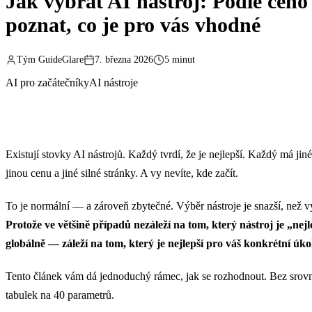
Jak vybrat AI nástroj: Podle čeho
poznat, co je pro vás vhodné
Tým GuideGlare
7. března 2026
5 minut
AI pro začátečníky
AI nástroje
Existují stovky AI nástrojů. Každý tvrdí, že je nejlepší. Každý má jin
jinou cenu a jiné silné stránky. A vy nevíte, kde začít.
To je normální — a zároveň zbytečné. Výběr nástroje je snazší, než 
Protože ve většině případů nezáleží na tom, který nástroj je „nejl
globálně — záleží na tom, který je nejlepší pro váš konkrétní úko
Tento článek vám dá jednoduchý rámec, jak se rozhodnout. Bez srov
tabulek na 40 parametrů.