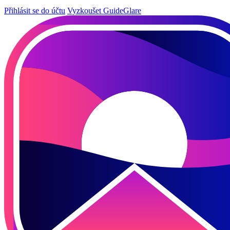
Přihlásit se do účtu
Vyzkoušet GuideGlare