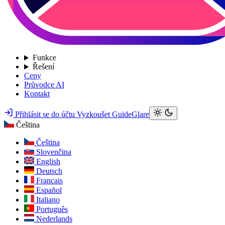
Funkce
Řešení
Ceny
Průvodce AI
Kontakt
Přihlásit se do účtu
Vyzkoušet GuideGlare
Čeština
Čeština
Slovenčina
English
Deutsch
Français
Español
Italiano
Português
Nederlands