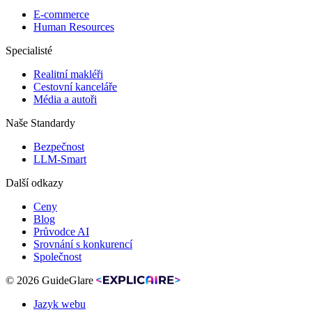
E-commerce
Human Resources
Specialisté
Realitní makléři
Cestovní kanceláře
Média a autoři
Naše Standardy
Bezpečnost
LLM-Smart
Další odkazy
Ceny
Blog
Průvodce AI
Srovnání s konkurencí
Společnost
© 2026 GuideGlare
Jazyk webu