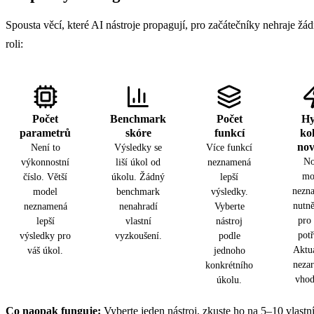
Spousta věcí, které AI nástroje propagují, pro začátečníky nehraje žá
roli:
Počet
Benchmark
Počet
Hy
parametrů
skóre
funkcí
ko
nov
Není to
Výsledky se
Více funkcí
No
výkonnostní
liší úkol od
neznamená
mo
číslo. Větší
úkolu. Žádný
lepší
nezn
model
benchmark
výsledky.
nutně
neznamená
nenahradí
Vyberte
pro 
lepší
vlastní
nástroj
potř
výsledky pro
vyzkoušení.
podle
Aktuá
váš úkol.
jednoho
nezar
konkrétního
vhod
úkolu.
Co naopak funguje:
Vyberte jeden nástroj, zkuste ho na 5–10 vlastn