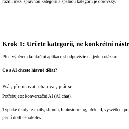
rozdíl mezi správnou kategorií a špatnou kategorií je obrovský.
Krok 1: Určete kategorii, ne konkrétní nást
Před výběrem konkrétní aplikace si odpovězte na jednu otázku:
Co s AI chcete hlavně dělat?
Psát, přepisovat, chatovat, ptát se
Potřebujete: konverzační AI (AI chat).
Typické úkoly: e-maily, shrnutí, brainstorming, překlad, vysvětlení p
první draft čehokoliv.