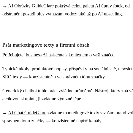
→
AI Obrázky GuideGlare
pokrývá celou paletu AI úprav fotek, od
odstranění pozadí
přes
vymazání vodoznaků
až po
AI upscaling
.
Psát marketingové texty a firemní obsah
Potřebujete: business AI asistenta s kontextem o vaší značce.
Typické úkoly: produktové popisy, příspěvky na sociální sítě, newslett
SEO texty — konzistentně a ve správném tónu značky.
Generický chatbot tuhle práci zvládne průměrně. Nástroj, který zná v
a cílovou skupinu, ji zvládne výrazně lépe.
→
AI Chat GuideGlare
zvládne marketingové texty s vaším brand voi
správném tónu značky — konzistentně napříč kanály.