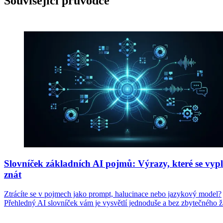
Související průvodce
Slovníček základních AI pojmů: Výrazy, které se vypl
znát
Ztrácíte se v pojmech jako prompt, halucinace nebo jazykový model?
Přehledný AI slovníček vám je vysvětlí jednoduše a bez zbytečného 