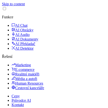
Skip to content
Funkce
AI Chat
AI Obrázky
AI Audio
AI Dokumenty
AI Překladač
AI Detektor
Řešení
Marketing
E-commerce
Realitní makléři
Média a autoři
Human Resources
Cestovní kanceláře
Ceny
Průvodce AI
Kontakt