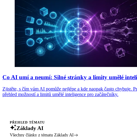
Co AI umí a neumí: Silné stránky a limity umělé intel
Zjistěte, s čím vám AI pomůže nejlépe a kde naopak často chybuje. P
přehled možností a limitů umělé inteligence pro začátečníky.
PŘEHLED TÉMATU
Základy AI
Všechny články z tématu Základy AI