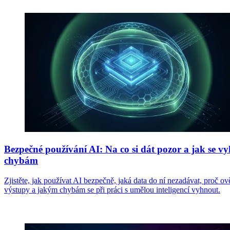
Bezpečné používání AI: Na co si dát pozor a jak se v
chybám
Zjistěte, jak používat AI bezpečně, jaká data do ní nezadávat, proč ov
výstupy a jakým chybám se při práci s umělou inteligencí vyhnout.