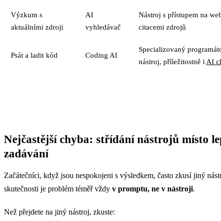
Výzkum s
AI
Nástroj s přístupem na we
aktuálními zdroji
vyhledávač
citacemi zdrojů
Specializovaný programát
Psát a ladit kód
Coding AI
nástroj, příležitostně i
AI c
Nejčastější chyba: střídání nástrojů místo l
zadávání
Začátečníci, když jsou nespokojeni s výsledkem, často zkusí jiný nást
skutečnosti je problém téměř vždy
v promptu, ne v nástroji
.
Než přejdete na jiný nástroj, zkuste: