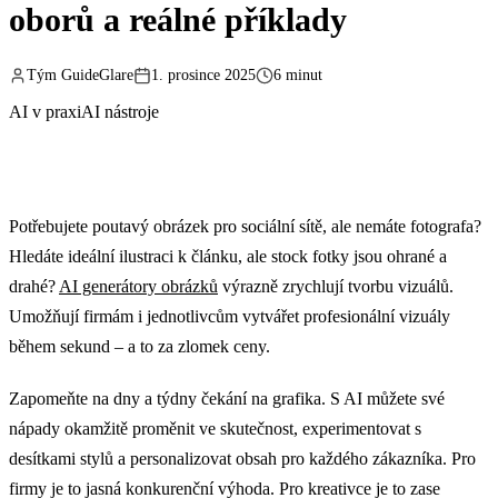
oborů a reálné příklady
Tým GuideGlare
1. prosince 2025
6 minut
AI v praxi
AI nástroje
Potřebujete poutavý obrázek pro sociální sítě, ale nemáte fotografa?
Hledáte ideální ilustraci k článku, ale stock fotky jsou ohrané a
drahé?
AI generátory obrázků
výrazně zrychlují tvorbu vizuálů.
Umožňují firmám i jednotlivcům vytvářet profesionální vizuály
během sekund – a to za zlomek ceny.
Zapomeňte na dny a týdny čekání na grafika. S AI můžete své
nápady okamžitě proměnit ve skutečnost, experimentovat s
desítkami stylů a personalizovat obsah pro každého zákazníka. Pro
firmy je to jasná konkurenční výhoda. Pro kreativce je to zase