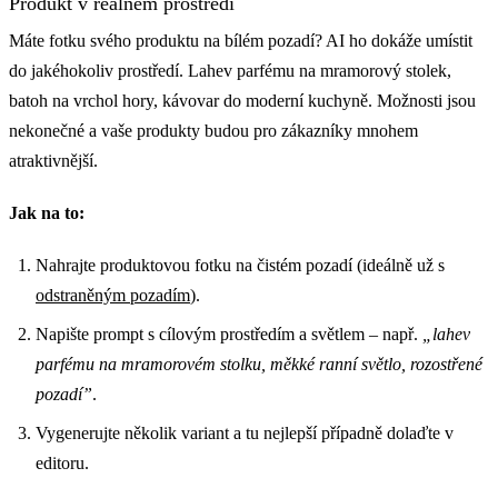
Produkt v reálném prostředí
Máte fotku svého produktu na bílém pozadí? AI ho dokáže umístit
do jakéhokoliv prostředí. Lahev parfému na mramorový stolek,
batoh na vrchol hory, kávovar do moderní kuchyně. Možnosti jsou
nekonečné a vaše produkty budou pro zákazníky mnohem
atraktivnější.
Jak na to:
Nahrajte produktovou fotku na čistém pozadí (ideálně už s
odstraněným pozadím
).
Napište prompt s cílovým prostředím a světlem – např.
„lahev
parfému na mramorovém stolku, měkké ranní světlo, rozostřené
pozadí”
.
Vygenerujte několik variant a tu nejlepší případně dolaďte v
editoru.