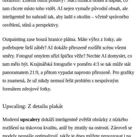
obrazem? Změnit outfit postavy? Stačí označit oblast a napsat, co
tam chcete místo toho vidět. AI nejen vymaže původní obsah, ale
inteligentně ho nahradí tak, aby ladil s okolím – včetně správného
osvětlení, stínů a perspektivy.
Outpainting zase bourá hranice plátna. Máte výřez z fotky, ale
potřebujete širší záběr? AI dokáže přirozeně rozšířit scénu všemi
směry. Fotograf omylem uřízl špičku věže? Nechte AI domyslet, co
tam mělo být. Krajinářská fotografie v poměru 4:3 se tak může stát
panoramatem 21:9, a přitom vypadat naprosto přirozeně. Pro grafiky
to znamená, že už nikdy nemusí řešit problém s nesprávným
formátem zdrojové fotky.
Upscaling: Z detailu plakát
Moderní
upscalery
dokáží inteligentně zvětšit obrázky z nízkého
rozlišení na tiskovou kvalitu, aniž by ztratily na ostrosti. Zároveň se
modely neustále optimalizují, takže je dnes můžete provozovat i na