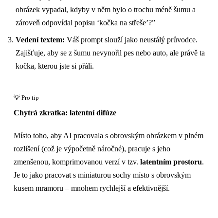
obrázek vypadal, kdyby v něm bylo o trochu méně šumu a
zároveň odpovídal popisu ‘kočka na střeše’?”
Vedení textem:
Váš prompt slouží jako neustálý průvodce.
Zajišťuje, aby se z šumu nevynořil pes nebo auto, ale právě ta
kočka, kterou jste si přáli.
Chytrá zkratka: latentní difúze
Místo toho, aby AI pracovala s obrovským obrázkem v plném
rozlišení (což je výpočetně náročné), pracuje s jeho
zmenšenou, komprimovanou verzí v tzv.
latentním prostoru
.
Je to jako pracovat s miniaturou sochy místo s obrovským
kusem mramoru – mnohem rychlejší a efektivnější.