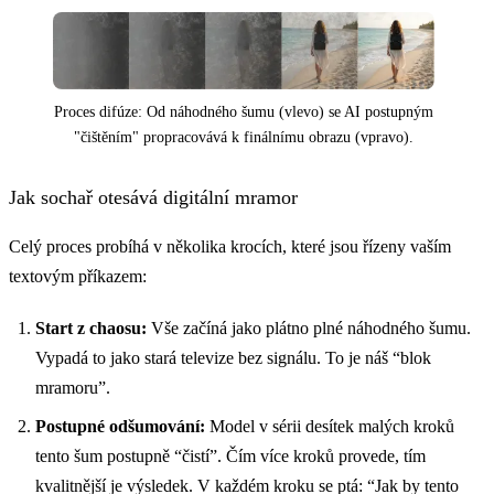
Proces difúze: Od náhodného šumu (vlevo) se AI postupným
"čištěním" propracovává k finálnímu obrazu (vpravo).
Jak sochař otesává digitální mramor
Celý proces probíhá v několika krocích, které jsou řízeny vaším
textovým příkazem:
Start z chaosu:
Vše začíná jako plátno plné náhodného šumu.
Vypadá to jako stará televize bez signálu. To je náš “blok
mramoru”.
Postupné odšumování:
Model v sérii desítek malých kroků
tento šum postupně “čistí”. Čím více kroků provede, tím
kvalitnější je výsledek. V každém kroku se ptá: “Jak by tento