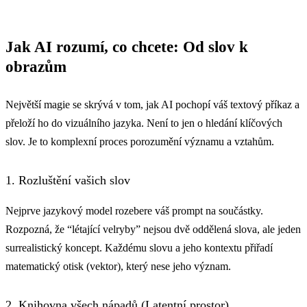
Jak AI rozumí, co chcete: Od slov k
obrazům
Největší magie se skrývá v tom, jak AI pochopí váš textový příkaz a
přeloží ho do vizuálního jazyka. Není to jen o hledání klíčových
slov. Je to komplexní proces porozumění významu a vztahům.
1. Rozluštění vašich slov
Nejprve jazykový model rozebere váš prompt na součástky.
Rozpozná, že “létající velryby” nejsou dvě oddělená slova, ale jeden
surrealistický koncept. Každému slovu a jeho kontextu přiřadí
matematický otisk (vektor), který nese jeho význam.
2. Knihovna všech nápadů (Latentní prostor)