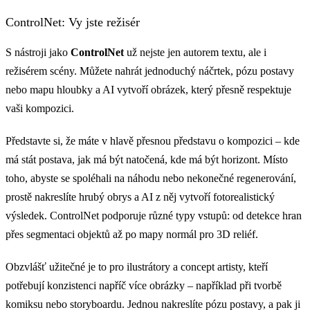
ControlNet: Vy jste režisér
S nástroji jako
ControlNet
už nejste jen autorem textu, ale i
režisérem scény. Můžete nahrát jednoduchý náčrtek, pózu postavy
nebo mapu hloubky a AI vytvoří obrázek, který přesně respektuje
vaši kompozici.
Představte si, že máte v hlavě přesnou představu o kompozici – kde
má stát postava, jak má být natočená, kde má být horizont. Místo
toho, abyste se spoléhali na náhodu nebo nekonečné regenerování,
prostě nakreslíte hrubý obrys a AI z něj vytvoří fotorealistický
výsledek. ControlNet podporuje různé typy vstupů: od detekce hran
přes segmentaci objektů až po mapy normál pro 3D reliéf.
Obzvlášť užitečné je to pro ilustrátory a concept artisty, kteří
potřebují konzistenci napříč více obrázky – například při tvorbě
komiksu nebo storyboardu. Jednou nakreslíte pózu postavy, a pak ji