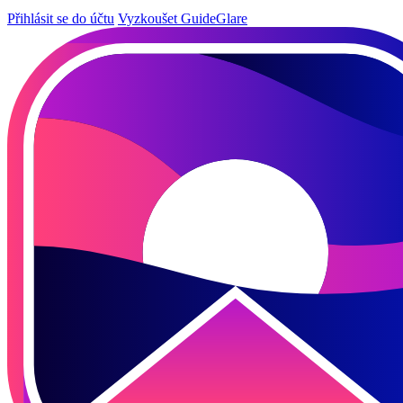
Přihlásit se do účtu
Vyzkoušet GuideGlare