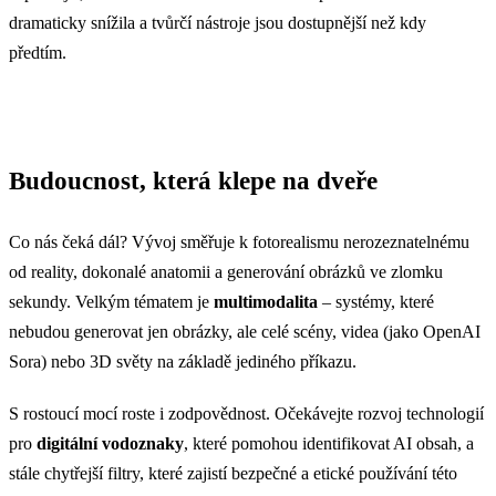
dramaticky snížila a tvůrčí nástroje jsou dostupnější než kdy
předtím.
Budoucnost, která klepe na dveře
Co nás čeká dál? Vývoj směřuje k fotorealismu nerozeznatelnému
od reality, dokonalé anatomii a generování obrázků ve zlomku
sekundy. Velkým tématem je
multimodalita
– systémy, které
nebudou generovat jen obrázky, ale celé scény, videa (jako OpenAI
Sora) nebo 3D světy na základě jediného příkazu.
S rostoucí mocí roste i zodpovědnost. Očekávejte rozvoj technologií
pro
digitální vodoznaky
, které pomohou identifikovat AI obsah, a
stále chytřejší filtry, které zajistí bezpečné a etické používání této