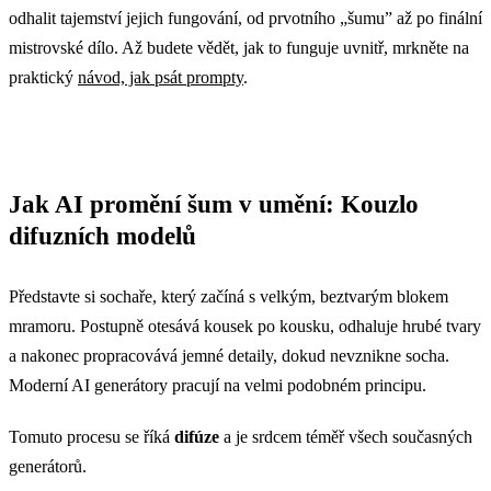
odhalit tajemství jejich fungování, od prvotního „šumu” až po finální
mistrovské dílo. Až budete vědět, jak to funguje uvnitř, mrkněte na
praktický
návod, jak psát prompty
.
Jak AI promění šum v umění: Kouzlo
difuzních modelů
Představte si sochaře, který začíná s velkým, beztvarým blokem
mramoru. Postupně otesává kousek po kousku, odhaluje hrubé tvary
a nakonec propracovává jemné detaily, dokud nevznikne socha.
Moderní AI generátory pracují na velmi podobném principu.
Tomuto procesu se říká
difúze
a je srdcem téměř všech současných
generátorů.