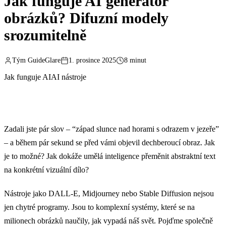
Jak funguje AI generátor
obrázků? Difuzní modely
srozumitelně
Tým GuideGlare
1. prosince 2025
8 minut
Jak funguje AI
AI nástroje
Zadali jste pár slov – “západ slunce nad horami s odrazem v jezeře”
– a během pár sekund se před vámi objevil dechberoucí obraz. Jak
je to možné? Jak dokáže umělá inteligence přeměnit abstraktní text
na konkrétní vizuální dílo?
Nástroje jako DALL-E, Midjourney nebo Stable Diffusion nejsou
jen chytré programy. Jsou to komplexní systémy, které se na
milionech obrázků naučily, jak vypadá náš svět. Pojďme společně