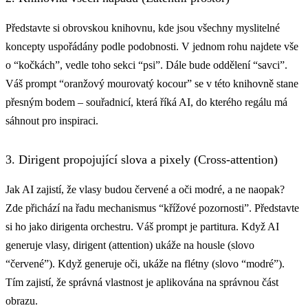
Představte si obrovskou knihovnu, kde jsou všechny myslitelné
koncepty uspořádány podle podobnosti. V jednom rohu najdete vše
o “kočkách”, vedle toho sekci “psi”. Dále bude oddělení “savci”.
Váš prompt “oranžový mourovatý kocour” se v této knihovně stane
přesným bodem – souřadnicí, která říká AI, do kterého regálu má
sáhnout pro inspiraci.
3. Dirigent propojující slova a pixely (Cross-attention)
Jak AI zajistí, že vlasy budou červené a oči modré, a ne naopak?
Zde přichází na řadu mechanismus “křížové pozornosti”. Představte
si ho jako dirigenta orchestru. Váš prompt je partitura. Když AI
generuje vlasy, dirigent (attention) ukáže na housle (slovo
“červené”). Když generuje oči, ukáže na flétny (slovo “modré”).
Tím zajistí, že správná vlastnost je aplikována na správnou část
obrazu.