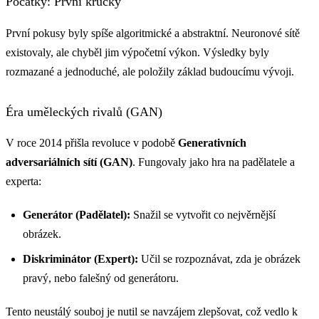
Počátky: První krůčky
První pokusy byly spíše algoritmické a abstraktní. Neuronové sítě
existovaly, ale chyběl jim výpočetní výkon. Výsledky byly
rozmazané a jednoduché, ale položily základ budoucímu vývoji.
Éra uměleckých rivalů (GAN)
V roce 2014 přišla revoluce v podobě
Generativních
adversariálních sítí (GAN)
. Fungovaly jako hra na padělatele a
experta:
Generátor (Padělatel):
Snažil se vytvořit co nejvěrnější
obrázek.
Diskriminátor (Expert):
Učil se rozpoznávat, zda je obrázek
pravý, nebo falešný od generátoru.
Tento neustálý souboj je nutil se navzájem zlepšovat, což vedlo k