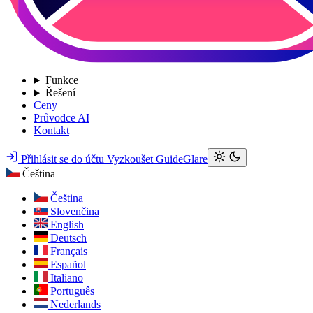
Funkce
Řešení
Ceny
Průvodce AI
Kontakt
Přihlásit se do účtu
Vyzkoušet GuideGlare
Čeština
Čeština
Slovenčina
English
Deutsch
Français
Español
Italiano
Português
Nederlands