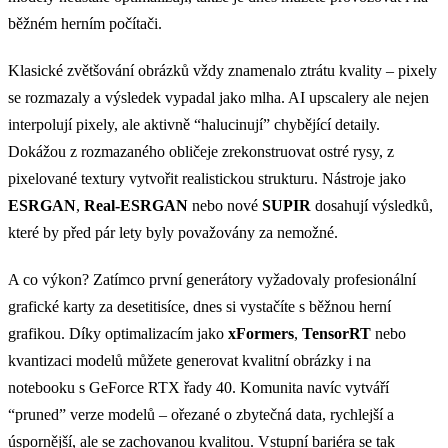
běžném herním počítači.
Klasické zvětšování obrázků vždy znamenalo ztrátu kvality – pixely
se rozmazaly a výsledek vypadal jako mlha. AI upscalery ale nejen
interpolují pixely, ale aktivně “halucinují” chybějící detaily.
Dokážou z rozmazaného obličeje zrekonstruovat ostré rysy, z
pixelované textury vytvořit realistickou strukturu. Nástroje jako
ESRGAN
,
Real-ESRGAN
nebo nové
SUPIR
dosahují výsledků,
které by před pár lety byly považovány za nemožné.
A co výkon? Zatímco první generátory vyžadovaly profesionální
grafické karty za desetitisíce, dnes si vystačíte s běžnou herní
grafikou. Díky optimalizacím jako
xFormers
,
TensorRT
nebo
kvantizaci modelů můžete generovat kvalitní obrázky i na
notebooku s GeForce RTX řady 40. Komunita navíc vytváří
“pruned” verze modelů – ořezané o zbytečná data, rychlejší a
úspornější, ale se zachovanou kvalitou. Vstupní bariéra se tak