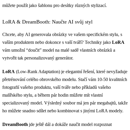
můžete použít jako šablonu pro desítky různých stylizací.
LoRA & DreamBooth: Naučte AI svůj styl
Chcete, aby AI generovala obrázky ve vašem specifickém stylu, s
vaším produktem nebo dokonce s vaší tváří? Techniky jako
LoRA
vám umožní “doučit” model na malé sadě vlastních obrázků a
vytvořit tak personalizovaný generátor.
LoRA
(Low-Rank Adaptation) je elegantní řešení, které nevyžaduje
přetrénování celého obrovského modelu. Stačí vám 10-50 kvalitních
fotografií vašeho produktu, vaší tváře nebo příkladů vašeho
malířského stylu, a během pár hodin můžete mít vlastní
specializovaný model. Výsledný soubor má jen pár megabajtů, takže
ho můžete snadno sdílet nebo kombinovat s jinými LoRA modely.
DreamBooth
jde ještě dál a dokáže naučit model rozpoznat