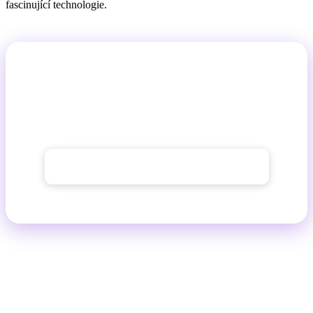
fascinující technologie.
Chcete to vyzkoušet na vlastní oči?
GuideGlare AI Obrázky vám dá přístup k technologiím
Flux, Imagen a Stable Diffusion na jednom místě.
→ Prohlédnout AI generátor obrázků