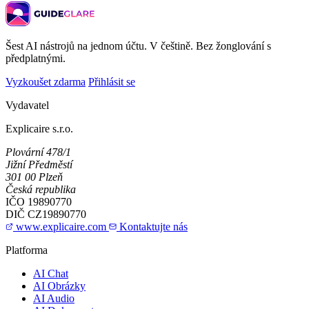
Šest AI nástrojů na jednom účtu. V češtině. Bez žonglování s
předplatnými.
Vyzkoušet zdarma
Přihlásit se
Vydavatel
Explicaire s.r.o.
Plovární 478/1
Jižní Předměstí
301 00 Plzeň
Česká republika
IČO
19890770
DIČ
CZ19890770
www.explicaire.com
Kontaktujte nás
Platforma
AI Chat
AI Obrázky
AI Audio