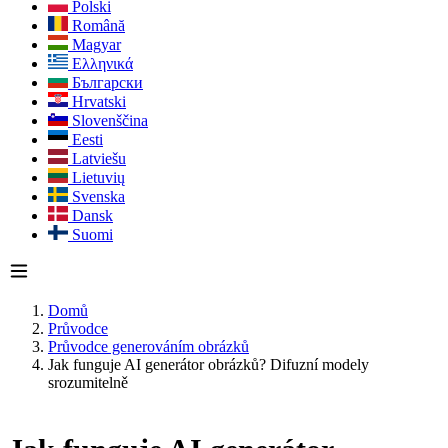
Polski
Română
Magyar
Ελληνικά
Български
Hrvatski
Slovenščina
Eesti
Latviešu
Lietuvių
Svenska
Dansk
Suomi
Domů
Průvodce
Průvodce generováním obrázků
Jak funguje AI generátor obrázků? Difuzní modely
srozumitelně