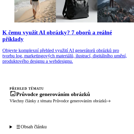
K čemu využít AI obrázky? 7 oborů a reálné
příklady
Objevte komplexní přehled využití AI generátorů obrázků pro
tvorbu log, marketingových materiálů, ilustrací, digitálního umění,
produktového designu a webdesignu.
PŘEHLED TÉMATU
Průvodce generováním obrázků
Všechny články z tématu Průvodce generováním obrázků
Obsah článku