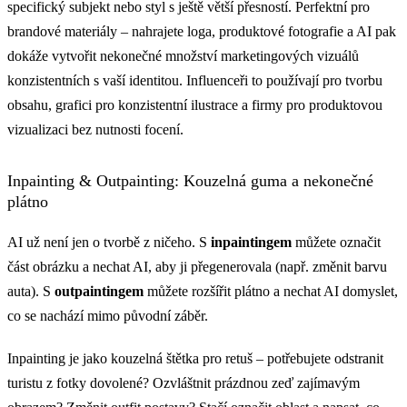
specifický subjekt nebo styl s ještě větší přesností. Perfektní pro
brandové materiály – nahrajete loga, produktové fotografie a AI pak
dokáže vytvořit nekonečné množství marketingových vizuálů
konzistentních s vaší identitou. Influenceři to používají pro tvorbu
obsahu, grafici pro konzistentní ilustrace a firmy pro produktovou
vizualizaci bez nutnosti focení.
Inpainting & Outpainting: Kouzelná guma a nekonečné
plátno
AI už není jen o tvorbě z ničeho. S
inpaintingem
můžete označit
část obrázku a nechat AI, aby ji přegenerovala (např. změnit barvu
auta). S
outpaintingem
můžete rozšířit plátno a nechat AI domyslet,
co se nachází mimo původní záběr.
Inpainting je jako kouzelná štětka pro retuš – potřebujete odstranit
turistu z fotky dovolené? Ozvláštnit prázdnou zeď zajímavým