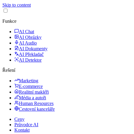
Skip to content
Funkce
AI Chat
AI Obrázky
AI Audio
AI Dokumenty
AI Překladač
AI Detektor
Řešení
Marketing
E-commerce
Realitní makléři
Média a autoři
Human Resources
Cestovní kanceláře
Ceny
Průvodce AI
Kontakt