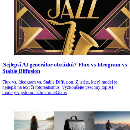
Nejlepší AI generátor obrázků? Flux vs Ideogram vs
Stable Diffusion
Flux vs. Ideogram vs. Stable Diffusion. Zjistěte, který model je
nejlepší na text či fotorealismus. Vyzkoušejte všechny top AI
modely v jednom účtu GuideGlare.