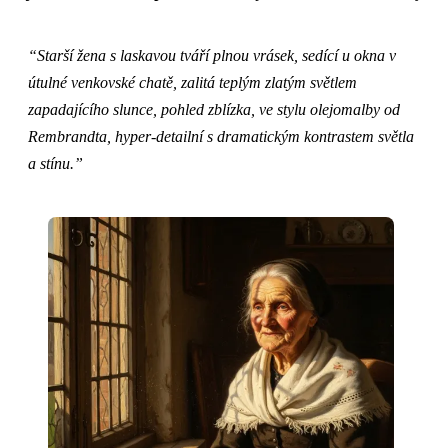
“Starší žena s laskavou tváří plnou vrásek, sedící u okna v
útulné venkovské chatě, zalitá teplým zlatým světlem
zapadajícího slunce, pohled zblízka, ve stylu olejomalby od
Rembrandta, hyper-detailní s dramatickým kontrastem světla
a stínu.”