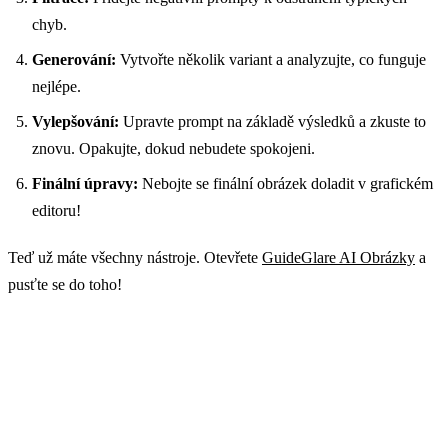
chyb.
Generování:
Vytvořte několik variant a analyzujte, co funguje
nejlépe.
Vylepšování:
Upravte prompt na základě výsledků a zkuste to
znovu. Opakujte, dokud nebudete spokojeni.
Finální úpravy:
Nebojte se finální obrázek doladit v grafickém
editoru!
Teď už máte všechny nástroje. Otevřete
GuideGlare AI Obrázky
a
pusťte se do toho!
Jste připraveni tvořit?
GuideGlare AI Obrázky je pokročilý AI generátor