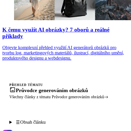
K čemu využít AI obrázky? 7 oborů a reálné
příklady
Objevte komplexní přehled využití AI generátorů obrázků pro
tvorbu log, marketingových materiálů, ilustrací, digitálního umění,
produktového designu a webdesignu.
PŘEHLED TÉMATU
Průvodce generováním obrázků
Všechny články z tématu Průvodce generováním obrázků
Obsah článku