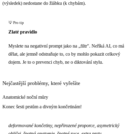
(výsledek) nedostane do žlábku (k chybám).
Zlaté pravidlo
Myslete na negativní prompt jako na „filtr". Neříká AI, co má
dělat, ale jemně odstraňuje to, co by mohlo pokazit celkový
dojem. Je to o prevenci chyb, ne o diktování stylu.
Nejčastější problémy, které vyřešíte
Anatomické noční můry
Konec šesti prstům a divným končetinám!
deformované končetiny, nepřirozené proporce, asymetrický
obličej, špatná anatomie, špatné ruce, extra prsty