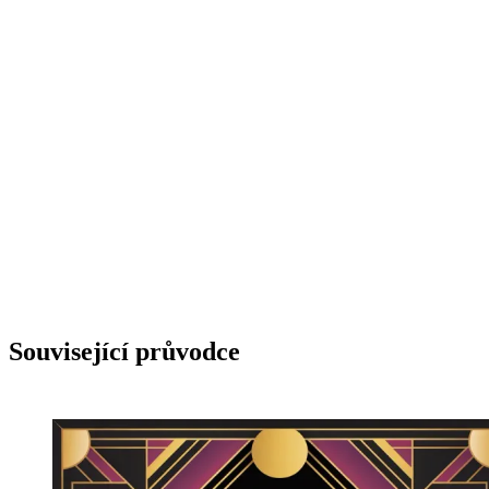
obrázků a editor s modely Flux, Imagen, Stable
Diffusion, Ideogram a SeeDream na jednom místě.
→ Vyzkoušet AI generátor obrázků
Související průvodce