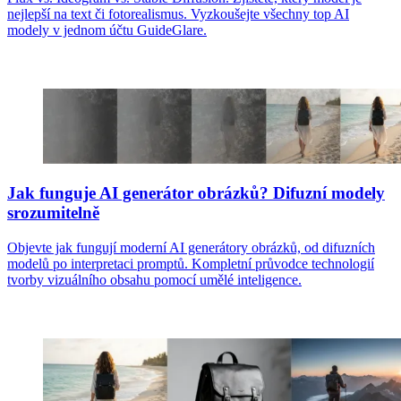
nejlepší na text či fotorealismus. Vyzkoušejte všechny top AI
modely v jednom účtu GuideGlare.
Jak funguje AI generátor obrázků? Difuzní modely
srozumitelně
Objevte jak fungují moderní AI generátory obrázků, od difuzních
modelů po interpretaci promptů. Kompletní průvodce technologií
tvorby vizuálního obsahu pomocí umělé inteligence.