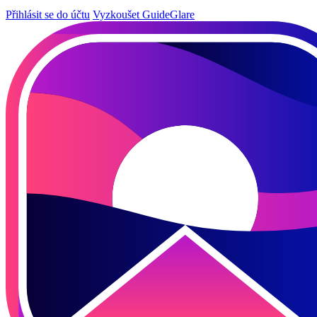
Přihlásit se do účtu
Vyzkoušet GuideGlare