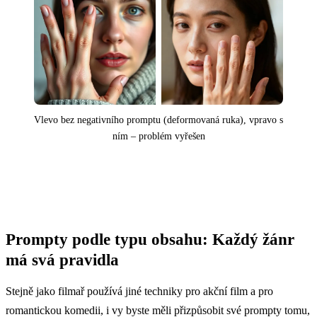
Vlevo bez negativního promptu (deformovaná ruka), vpravo s
ním – problém vyřešen
Prompty podle typu obsahu: Každý žánr
má svá pravidla
Stejně jako filmař používá jiné techniky pro akční film a pro
romantickou komedii, i vy byste měli přizpůsobit své prompty tomu,