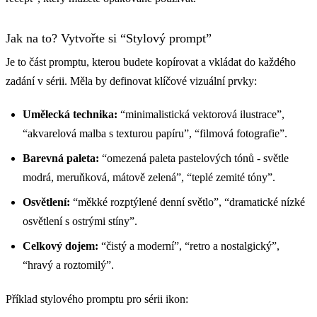
Jak na to? Vytvořte si “Stylový prompt”
Je to část promptu, kterou budete kopírovat a vkládat do každého
zadání v sérii. Měla by definovat klíčové vizuální prvky:
Umělecká technika:
“minimalistická vektorová ilustrace”,
“akvarelová malba s texturou papíru”, “filmová fotografie”.
Barevná paleta:
“omezená paleta pastelových tónů - světle
modrá, meruňková, mátově zelená”, “teplé zemité tóny”.
Osvětlení:
“měkké rozptýlené denní světlo”, “dramatické nízké
osvětlení s ostrými stíny”.
Celkový dojem:
“čistý a moderní”, “retro a nostalgický”,
“hravý a roztomilý”.
Příklad stylového promptu pro sérii ikon: