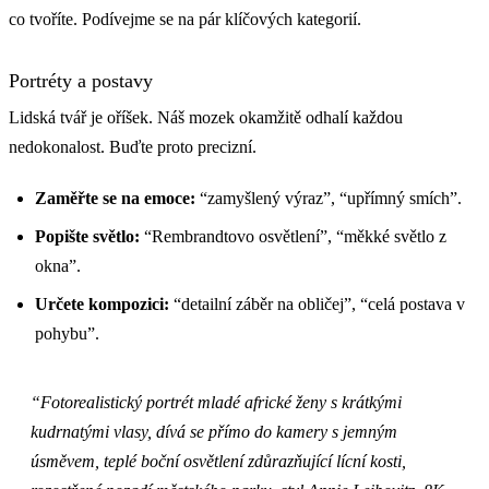
co tvoříte. Podívejme se na pár klíčových kategorií.
Portréty a postavy
Lidská tvář je oříšek. Náš mozek okamžitě odhalí každou
nedokonalost. Buďte proto precizní.
Zaměřte se na emoce:
“zamyšlený výraz”, “upřímný smích”.
Popište světlo:
“Rembrandtovo osvětlení”, “měkké světlo z
okna”.
Určete kompozici:
“detailní záběr na obličej”, “celá postava v
pohybu”.
“Fotorealistický portrét mladé africké ženy s krátkými
kudrnatými vlasy, dívá se přímo do kamery s jemným
úsměvem, teplé boční osvětlení zdůrazňující lícní kosti,