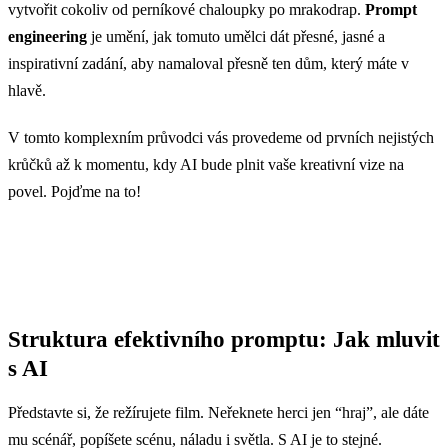
vytvořit cokoliv od perníkové chaloupky po mrakodrap.
Prompt
engineering
je umění, jak tomuto umělci dát přesné, jasné a
inspirativní zadání, aby namaloval přesně ten dům, který máte v
hlavě.
V tomto komplexním průvodci vás provedeme od prvních nejistých
krůčků až k momentu, kdy AI bude plnit vaše kreativní vize na
povel. Pojďme na to!
Struktura efektivního promptu: Jak mluvit
s AI
Představte si, že režírujete film. Neřeknete herci jen “hraj”, ale dáte
mu scénář, popíšete scénu, náladu i světla. S AI je to stejné.