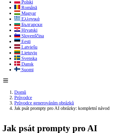
Polski
Română
Magyar
Ελληνικά
Български
Hrvatski
Slovenščina
Eesti
Latviešu
Lietuvių
Svenska
Dansk
Suomi
Domů
Průvodce
Průvodce generováním obrázků
Jak psát prompty pro AI obrázky: kompletní návod
Jak psát prompty pro AI