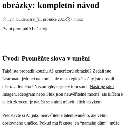
obrázky: kompletní návod
Tým GuideGlare
1. prosince 2025
7 minut
Psaní promptů
AI nástroje
Úvod: Proměňte slova v umění
Také jste propadli kouzlu AI generátorů obrázků? Zadali jste
“astronaut jedoucí na koni”, ale místo epické scény jste dostali
něco… divného? Nezoufejte, nejste v tom sami.
Nástroje jako
Imagen, Ideogram nebo Flux
jsou neuvěřitelně mocné, ale klíčem k
jejich zkrocení je naučit se s nimi mluvit jejich jazykem.
Představte si AI jako neuvěřitelně talentovaného, ale velmi
doslovného umělce. Pokud mu řeknete jen “namaluj dům”, může