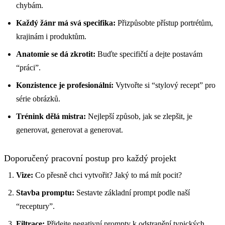
chybám.
Každý žánr má svá specifika:
Přizpůsobte přístup portrétům,
krajinám i produktům.
Anatomie se dá zkrotit:
Buďte specifičtí a dejte postavám
“práci”.
Konzistence je profesionální:
Vytvořte si “stylový recept” pro
série obrázků.
Trénink dělá mistra:
Nejlepší způsob, jak se zlepšit, je
generovat, generovat a generovat.
Doporučený pracovní postup pro každý projekt
Vize:
Co přesně chci vytvořit? Jaký to má mít pocit?
Stavba promptu:
Sestavte základní prompt podle naší
“receptury”.
Filtrace:
Přidejte negativní prompty k odstranění typických