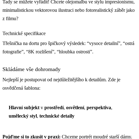
Tady se můžete vyřádit! Chcete olejomalbu ve stylu impresionismu,
minimalistickou vektorovou ilustraci nebo fotorealistický záběr jako
z filmu?
Technické specifikace
Třešnička na dortu pro špičkový výsledek: “vysoce detailní”, “ostrá
fotografie”, “8K rozlišení”, “hloubka ostrosti”.
Skládáme vše dohromady
Nejlepší je postupovat od nejdůležitějšího k detailům. Zde je
osvědčená šablona:
Hlavní subjekt
v
prostředí
,
osvětlení
,
perspektiva
,
umělecký styl
,
technické detaily
Pojďme si to zkusit v praxi:
Chceme portrét moudré starší dámy.