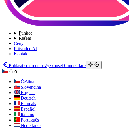
Funkce
Řešení
Ceny
Průvodce AI
Kontakt
Přihlásit se do účtu
Vyzkoušet GuideGlare
Čeština
Čeština
Slovenčina
English
Deutsch
Français
Español
Italiano
Português
Nederlands