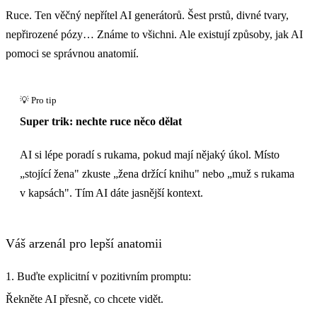
Ruce. Ten věčný nepřítel AI generátorů. Šest prstů, divné tvary,
nepřirozené pózy… Známe to všichni. Ale existují způsoby, jak AI
pomoci se správnou anatomií.
Super trik: nechte ruce něco dělat
AI si lépe poradí s rukama, pokud mají nějaký úkol. Místo
„stojící žena" zkuste „žena držící knihu" nebo „muž s rukama
v kapsách". Tím AI dáte jasnější kontext.
Váš arzenál pro lepší anatomii
1. Buďte explicitní v pozitivním promptu:
Řekněte AI přesně, co chcete vidět.