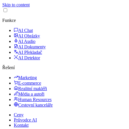
Skip to content
Funkce
AI Chat
AI Obrázky
AI Audio
AI Dokumenty
AI Překladač
AI Detektor
Řešení
Marketing
E-commerce
Realitní makléři
Média a autoři
Human Resources
Cestovní kanceláře
Ceny
Průvodce AI
Kontakt