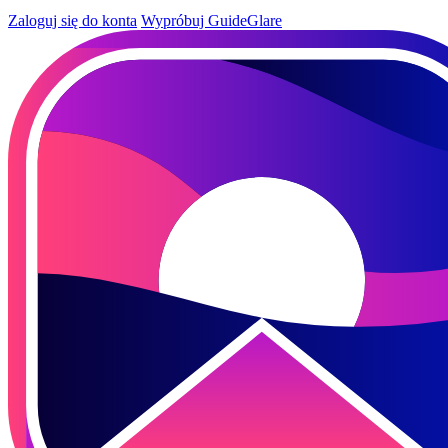
Zaloguj się do konta
Wypróbuj GuideGlare