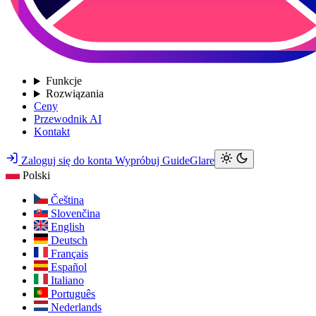
Funkcje
Rozwiązania
Ceny
Przewodnik AI
Kontakt
Zaloguj się do konta
Wypróbuj GuideGlare
Polski
Čeština
Slovenčina
English
Deutsch
Français
Español
Italiano
Português
Nederlands