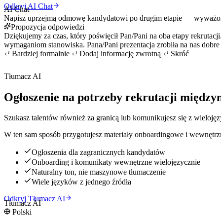
Odkryj AI Chat
AI Chat
Napisz uprzejmą odmowę kandydatowi po drugim etapie — wyważoną
Propozycja odpowiedzi
Dziękujemy za czas, który poświęcił Pan/Pani na oba etapy rekruta
wymaganiom stanowiska. Pana/Pani prezentacja zrobiła na nas dobre
Bardziej formalnie
Dodaj informację zwrotną
Skróć
Tłumacz AI
Ogłoszenie na potrzeby rekrutacji międz
Szukasz talentów również za granicą lub komunikujesz się z wieloję
W ten sam sposób przygotujesz materiały onboardingowe i wewnętr
Ogłoszenia dla zagranicznych kandydatów
Onboarding i komunikaty wewnętrzne wielojęzycznie
Naturalny ton, nie maszynowe tłumaczenie
Wiele języków z jednego źródła
Odkryj Tłumacz AI
Tłumacz AI
Polski