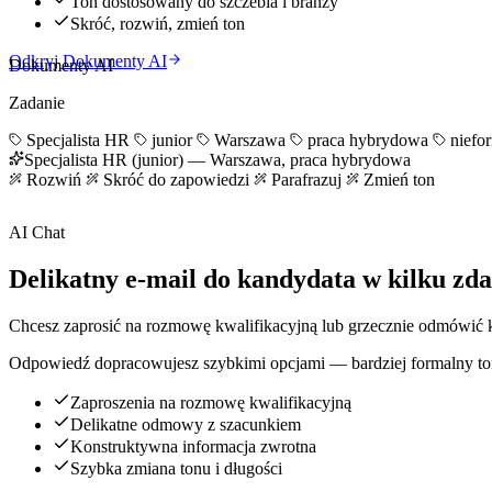
Ton dostosowany do szczebla i branży
Skróć, rozwiń, zmień ton
Odkryj Dokumenty AI
Dokumenty AI
Zadanie
Specjalista HR
junior
Warszawa
praca hybrydowa
niefor
Specjalista HR (junior) — Warszawa, praca hybrydowa
Rozwiń
Skróć do zapowiedzi
Parafrazuj
Zmień ton
AI Chat
Delikatny e-mail do kandydata w kilku zd
Chcesz zaprosić na rozmowę kwalifikacyjną lub grzecznie odmówić 
Odpowiedź dopracowujesz szybkimi opcjami — bardziej formalny ton, 
Zaproszenia na rozmowę kwalifikacyjną
Delikatne odmowy z szacunkiem
Konstruktywna informacja zwrotna
Szybka zmiana tonu i długości