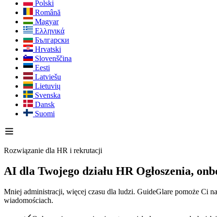
Polski
Română
Magyar
Ελληνικά
Български
Hrvatski
Slovenščina
Eesti
Latviešu
Lietuvių
Svenska
Dansk
Suomi
Rozwiązanie dla HR i rekrutacji
AI dla Twojego działu HR
Ogłoszenia, onb
Mniej administracji, więcej czasu dla ludzi. GuideGlare pomoże Ci 
wiadomościach.