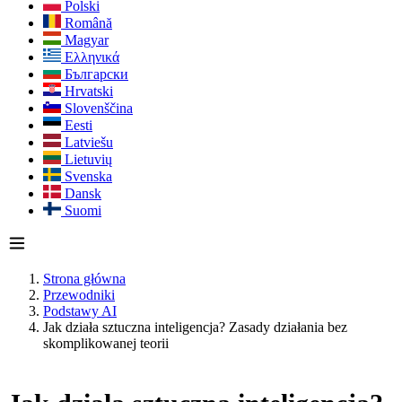
Polski
Română
Magyar
Ελληνικά
Български
Hrvatski
Slovenščina
Eesti
Latviešu
Lietuvių
Svenska
Dansk
Suomi
Strona główna
Przewodniki
Podstawy AI
Jak działa sztuczna inteligencja? Zasady działania bez
skomplikowanej teorii