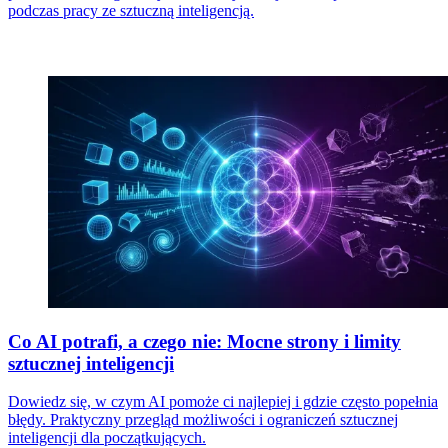
podczas pracy ze sztuczną inteligencją.
Co AI potrafi, a czego nie: Mocne strony i limity
sztucznej inteligencji
Dowiedz się, w czym AI pomoże ci najlepiej i gdzie często popełnia
błędy. Praktyczny przegląd możliwości i ograniczeń sztucznej
inteligencji dla początkujących.