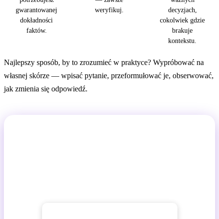
gwarantowanej
weryfikuj.
decyzjach,
dokładności
cokolwiek gdzie
faktów.
brakuje
kontekstu.
Najlepszy sposób, by to zrozumieć w praktyce? Wypróbować na
własnej skórze — wpisać pytanie, przeformułować je, obserwować,
jak zmienia się odpowiedź.
Sprawdź, jak myśli AI
Zadaj AI pytanie, spróbuj je przeformułować i
obserwuj, jak zmieniają się odpowiedzi. Ta interakcja
da Ci lepsze wyczucie AI niż jakikolwiek artykuł.
→ Otwórz AI Chat GuideGlare