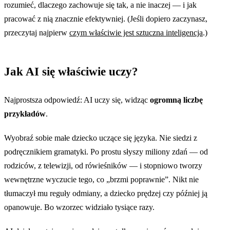
rozumieć, dlaczego zachowuje się tak, a nie inaczej — i jak
pracować z nią znacznie efektywniej. (Jeśli dopiero zaczynasz,
przeczytaj najpierw
czym właściwie jest sztuczna inteligencja
.)
Jak AI się właściwie uczy?
Najprostsza odpowiedź: AI uczy się, widząc
ogromną liczbę
przykładów
.
Wyobraź sobie małe dziecko uczące się języka. Nie siedzi z
podręcznikiem gramatyki. Po prostu słyszy miliony zdań — od
rodziców, z telewizji, od rówieśników — i stopniowo tworzy
wewnętrzne wyczucie tego, co „brzmi poprawnie”. Nikt nie
tłumaczył mu reguły odmiany, a dziecko prędzej czy później ją
opanowuje. Bo wzorzec widziało tysiące razy.