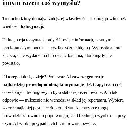
innym razem coś wymyśla?
2022
73
Tu dochodzimy do najważniejszej właściwości, o której powinieneś
2023
87
wiedzieć:
halucynacji
.
2024
92
Halucynacja to sytuacja, gdy AI podaje informację pewnym i
przekonującym tonem — lecz faktycznie błędną. Wymyśla autora
książki, datę wydarzenia lub cytat z badania, które nigdy nie
powstało.
Dlaczego tak się dzieje? Ponieważ AI
zawsze generuje
najbardziej prawdopodobną kontynuację
. Jeśli zapytasz o coś,
co w danych treningowych było słabo reprezentowane, AI i tak
odpowie — milczenie nie wchodzi w skład jej repertuaru. Wybiera
wzorce najlepiej pasujące do kontekstu. A te wzorce mogą
prowadzić zarówno do poprawnego, jak i błędnego wyniku — przy
czym AI w obu przypadkach brzmi równie pewnie.