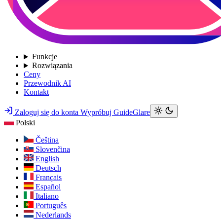
Funkcje
Rozwiązania
Ceny
Przewodnik AI
Kontakt
Zaloguj się do konta
Wypróbuj GuideGlare
Polski
Čeština
Slovenčina
English
Deutsch
Français
Español
Italiano
Português
Nederlands