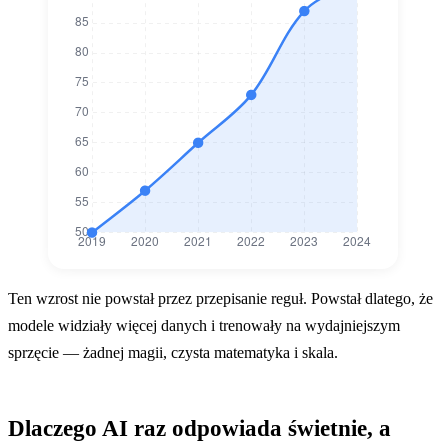
Poprawa wydajności AI w językowym teście por
Ten wzrost nie powstał przez przepisanie reguł. Powstał dlatego, że
Poprawa wydajności AI w językowym teście
modele widziały więcej danych i trenowały na wydajniejszym
2019
50
sprzęcie — żadnej magii, czysta matematyka i skala.
2020
57
Dlaczego AI raz odpowiada świetnie, a
2021
65