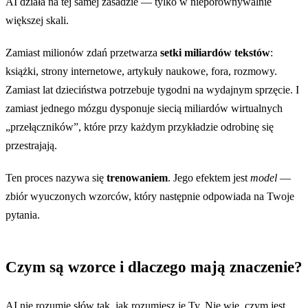
AI działa na tej samej zasadzie — tylko w nieporównywalnie
większej skali.
Zamiast milionów zdań przetwarza
setki miliardów tekstów
:
książki, strony internetowe, artykuły naukowe, fora, rozmowy.
Zamiast lat dzieciństwa potrzebuje tygodni na wydajnym sprzęcie. I
zamiast jednego mózgu dysponuje siecią miliardów wirtualnych
„przełączników”, które przy każdym przykładzie odrobinę się
przestrajają.
Ten proces nazywa się
trenowaniem
. Jego efektem jest
model
—
zbiór wyuczonych wzorców, który następnie odpowiada na Twoje
pytania.
Czym są wzorce i dlaczego mają znaczenie?
AI nie rozumie słów tak, jak rozumiesz je Ty. Nie wie, czym jest