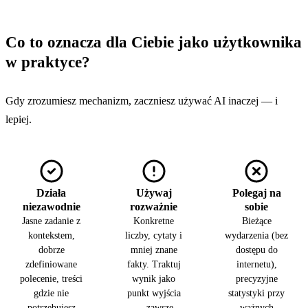
Co to oznacza dla Ciebie jako użytkownika
w praktyce?
Gdy zrozumiesz mechanizm, zaczniesz używać AI inaczej — i
lepiej.
Działa
Używaj
Polegaj na
niezawodnie
rozważnie
sobie
Jasne zadanie z
Konkretne
Bieżące
kontekstem,
liczby, cytaty i
wydarzenia (bez
dobrze
mniej znane
dostępu do
zdefiniowane
fakty. Traktuj
internetu),
polecenie, treści
wynik jako
precyzyjne
gdzie nie
punkt wyjścia
statystyki przy
potrzebujesz
— zawsze
ważnych