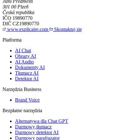
Jižní Předměstí
301 00 Plzeň
Česká republika
IČO
19890770
DIČ
CZ19890770
www.explicaire.com
Skontaktuj się
Platforma
AI Chat
Obrazy AI
AI Audio
Dokumenty AI
Tłumacz AI
Detektor AI
Narzędzia Business
Brand Voice
Bezpłatne narzędzia
Alternatywa dla Chat GPT
Darmowy tłumacz
Darmowy detektor AI
Darmowy parafrazator