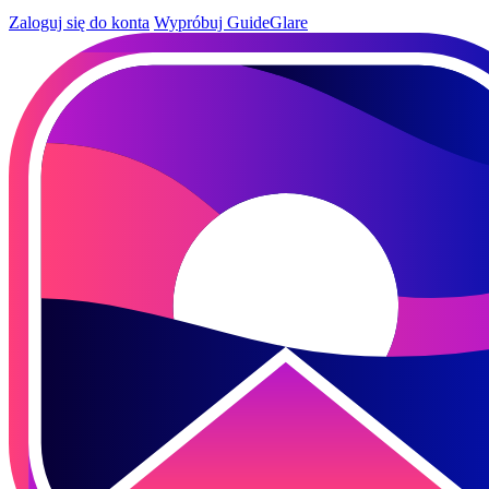
Zaloguj się do konta
Wypróbuj GuideGlare