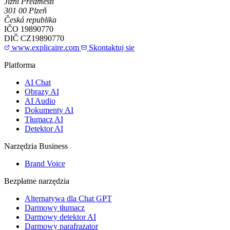
Jižní Předměstí
301 00 Plzeň
Česká republika
IČO
19890770
DIČ
CZ19890770
www.explicaire.com
Skontaktuj się
Platforma
AI Chat
Obrazy AI
AI Audio
Dokumenty AI
Tłumacz AI
Detektor AI
Narzędzia Business
Brand Voice
Bezpłatne narzędzia
Alternatywa dla Chat GPT
Darmowy tłumacz
Darmowy detektor AI
Darmowy parafrazator