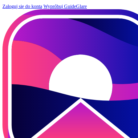
Zaloguj się do konta
Wypróbuj GuideGlare