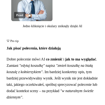
Przed
Jedno kliknięcie i okulary zniknęły dzięki AI
Kliknij, aby odsłonić
Jak pisać polecenia, które działają
Dobre polecenie mówi AI
co zmienić
i
jak to ma wyglądać
.
Zamiast
"edytuj koszulkę"
napisz
"zmień koszulkę na białą
koszulę z kołnierzykiem"
. Im bardziej konkretny opis, tym
bardziej przewidywalny wynik. Jeśli wynik nie jest dokładnie
taki, jakiego oczekiwałeś, spróbuj sprecyzować polecenie lub
dodać kontekst sceny – na przykład
"w naturalnym świetle
dziennym"
.