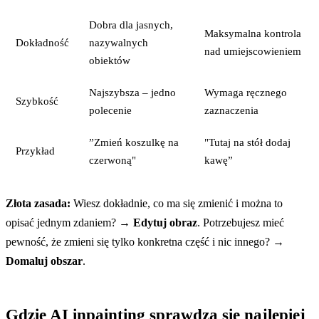
Dobra dla jasnych,
Maksymalna kontrola
Dokładność
nazywalnych
nad umiejscowieniem
obiektów
Najszybsza – jedno
Wymaga ręcznego
Szybkość
polecenie
zaznaczenia
”Zmień koszulkę na
"Tutaj na stół dodaj
Przykład
czerwoną"
kawę”
Złota zasada:
Wiesz dokładnie, co ma się zmienić i można to
opisać jednym zdaniem? →
Edytuj obraz
. Potrzebujesz mieć
pewność, że zmieni się tylko konkretna część i nic innego? →
Domaluj obszar
.
Gdzie AI inpainting sprawdza się najlepiej