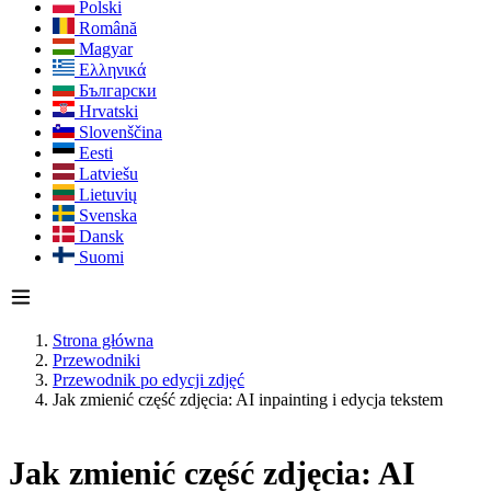
Polski
Română
Magyar
Ελληνικά
Български
Hrvatski
Slovenščina
Eesti
Latviešu
Lietuvių
Svenska
Dansk
Suomi
Strona główna
Przewodniki
Przewodnik po edycji zdjęć
Jak zmienić część zdjęcia: AI inpainting i edycja tekstem
Jak zmienić część zdjęcia: AI