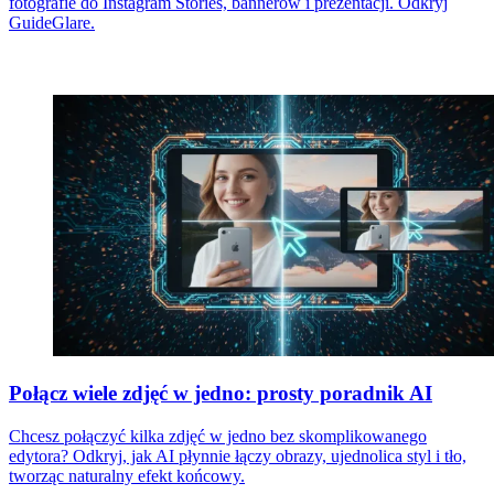
fotografie do Instagram Stories, bannerów i prezentacji. Odkryj
GuideGlare.
Połącz wiele zdjęć w jedno: prosty poradnik AI
Chcesz połączyć kilka zdjęć w jedno bez skomplikowanego
edytora? Odkryj, jak AI płynnie łączy obrazy, ujednolica styl i tło,
tworząc naturalny efekt końcowy.