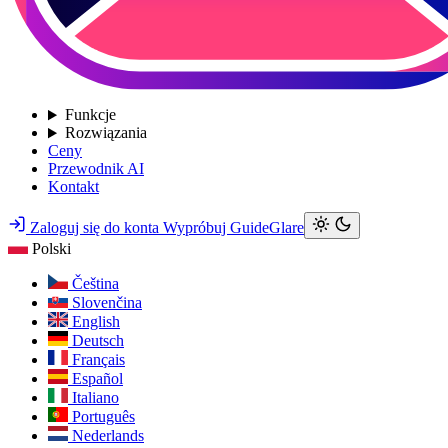
Funkcje
Rozwiązania
Ceny
Przewodnik AI
Kontakt
Zaloguj się do konta
Wypróbuj GuideGlare
Polski
Čeština
Slovenčina
English
Deutsch
Français
Español
Italiano
Português
Nederlands