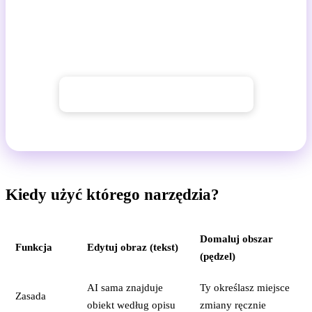
sekund
Prześlij zdjęcie, wpisz polecenie i zobacz wynik w
mgnieniu oka.
→ Edytuj zdjęcia za pomocą AI
Kiedy użyć którego narzędzia?
Domaluj obszar
Funkcja
Edytuj obraz (tekst)
(pędzel)
AI sama znajduje
Ty określasz miejsce
Zasada
obiekt według opisu
zmiany ręcznie