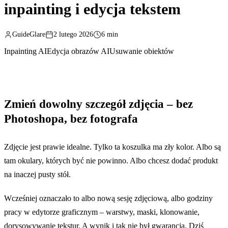
inpainting i edycja tekstem
GuideGlare
2 lutego 2026
6 min
Inpainting AI
Edycja obrazów AI
Usuwanie obiektów
Zmień dowolny szczegół zdjęcia – bez
Photoshopa, bez fotografa
Zdjęcie jest prawie idealne. Tylko ta koszulka ma zły kolor. Albo są
tam okulary, których być nie powinno. Albo chcesz dodać produkt
na inaczej pusty stół.
Wcześniej oznaczało to albo nową sesję zdjęciową, albo godziny
pracy w edytorze graficznym – warstwy, maski, klonowanie,
dorysowywanie tekstur. A wynik i tak nie był gwarancją. Dziś