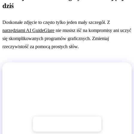
dziś
Doskonałe zdjęcie to często tylko jeden mały szczegół. Z
narzędziami AI GuideGlare
nie musisz iść na kompromisy ani uczyć
się skomplikowanych programów graficznych. Zmieniaj
rzeczywistość za pomocą prostych słów.
Wypróbuj edycję obrazów za pomocą AI
GuideGlare
Wypróbuj inpainting, edycję, upscaling, outpainting i
inne edycje za pomocą AI.
→ Zacznij z GuideGlare