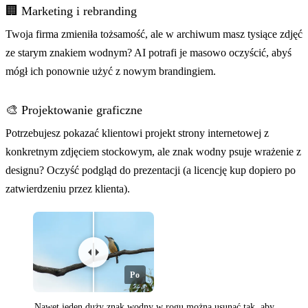
🏢 Marketing i rebranding
Twoja firma zmieniła tożsamość, ale w archiwum masz tysiące zdjęć
ze starym znakiem wodnym? AI potrafi je masowo oczyścić, abyś
mógł ich ponownie użyć z nowym brandingiem.
🎨 Projektowanie graficzne
Potrzebujesz pokazać klientowi projekt strony internetowej z
konkretnym zdjęciem stockowym, ale znak wodny psuje wrażenie z
designu? Oczyść podgląd do prezentacji (a licencję kup dopiero po
zatwierdzeniu przez klienta).
Przed
Po
Nawet jeden duży znak wodny w rogu można usunąć tak, aby