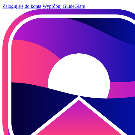
Zaloguj się do konta
Wypróbuj GuideGlare