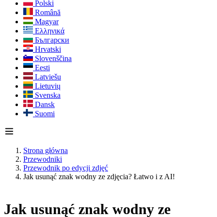
Polski
Română
Magyar
Ελληνικά
Български
Hrvatski
Slovenščina
Eesti
Latviešu
Lietuvių
Svenska
Dansk
Suomi
Strona główna
Przewodniki
Przewodnik po edycji zdjęć
Jak usunąć znak wodny ze zdjęcia? Łatwo i z AI!
Jak usunąć znak wodny ze