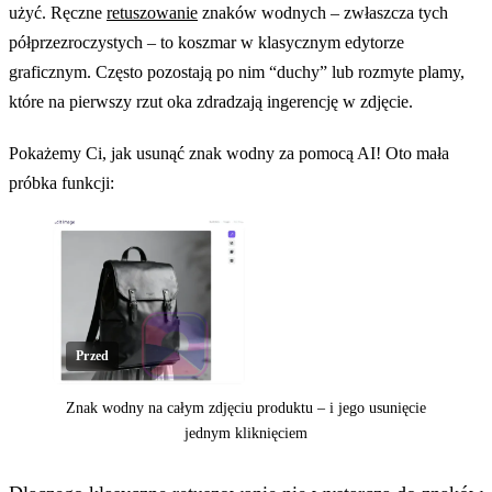
użyć. Ręczne
retuszowanie
znaków wodnych – zwłaszcza tych
półprzezroczystych – to koszmar w klasycznym edytorze
graficznym. Często pozostają po nim “duchy” lub rozmyte plamy,
które na pierwszy rzut oka zdradzają ingerencję w zdjęcie.
Pokażemy Ci, jak usunąć znak wodny za pomocą AI! Oto mała
próbka funkcji:
Przed
Znak wodny na całym zdjęciu produktu – i jego usunięcie
jednym kliknięciem
Kliknij, aby odsłonić