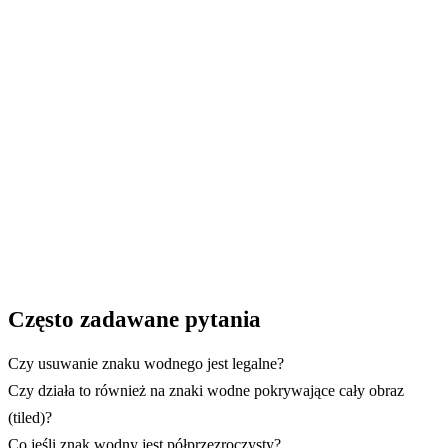
Wypróbuj usuwanie znaku wodnego
Prześlij swój obraz i przekonaj się, jak AI potrafi
zrekonstruować grafikę pod znakiem wodnym.
→ Rozpocznij z GuideGlare
Często zadawane pytania
Czy usuwanie znaku wodnego jest legalne?
Czy działa to również na znaki wodne pokrywające cały obraz
(tiled)?
Co jeśli znak wodny jest półprzezroczysty?