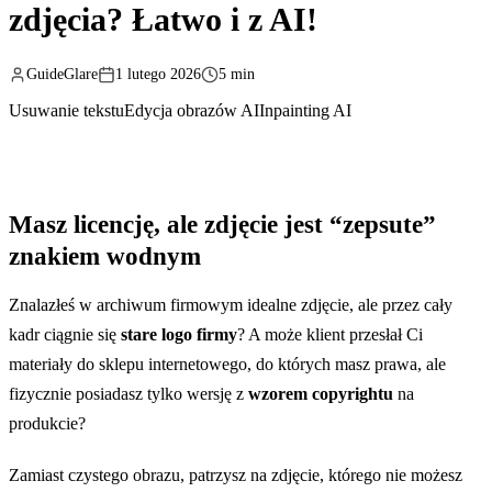
zdjęcia? Łatwo i z AI!
GuideGlare
1 lutego 2026
5 min
Usuwanie tekstu
Edycja obrazów AI
Inpainting AI
Masz licencję, ale zdjęcie jest “zepsute”
znakiem wodnym
Znalazłeś w archiwum firmowym idealne zdjęcie, ale przez cały
kadr ciągnie się
stare logo firmy
? A może klient przesłał Ci
materiały do sklepu internetowego, do których masz prawa, ale
fizycznie posiadasz tylko wersję z
wzorem copyrightu
na
produkcie?
Zamiast czystego obrazu, patrzysz na zdjęcie, którego nie możesz