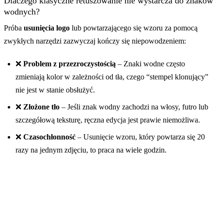
Dlaczego klasyczne retuszowanie nie wystarcza do znaków
wodnych?
Próba
usunięcia logo
lub powtarzającego się wzoru za pomocą
zwykłych narzędzi zazwyczaj kończy się niepowodzeniem:
❌
Problem z przezroczystością
– Znaki wodne często
zmieniają kolor w zależności od tła, czego “stempel klonujący”
nie jest w stanie obsłużyć.
❌
Złożone tło
– Jeśli znak wodny zachodzi na włosy, futro lub
szczegółową teksturę, ręczna edycja jest prawie niemożliwa.
❌
Czasochłonność
– Usunięcie wzoru, który powtarza się 20
razy na jednym zdjęciu, to praca na wiele godzin.