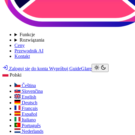
Funkcje
Rozwiązania
Ceny
Przewodnik AI
Kontakt
Zaloguj się do konta
Wypróbuj GuideGlare
Polski
Čeština
Slovenčina
English
Deutsch
Français
Español
Italiano
Português
Nederlands