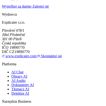
Wypróbuj za darmo
Zaloguj się
Wydawca
Explicaire s.r.o.
Plovární 478/1
Jižní Předměstí
301 00 Plzeň
Česká republika
IČO
19890770
DIČ
CZ19890770
www.explicaire.com
Skontaktuj się
Platforma
AI Chat
Obrazy AI
AI Audio
Dokumenty AI
Tłumacz AI
Detektor AI
Narzędzia Business