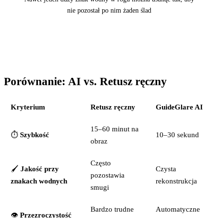
nie pozostał po nim żaden ślad
Porównanie: AI vs. Retusz ręczny
Kryterium
Retusz ręczny
GuideGlare AI
15–60 minut na
⏱️
Szybkość
10–30 sekund
obraz
Często
🖌️
Jakość przy
Czysta
pozostawia
znakach wodnych
rekonstrukcja
smugi
Bardzo trudne
Automatyczne
👁️
Przezroczystość