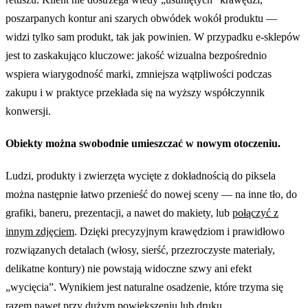
poszarpanych kontur ani szarych obwódek wokół produktu —
widzi tylko sam produkt, tak jak powinien. W przypadku e-sklepów
jest to zaskakująco kluczowe: jakość wizualna bezpośrednio
wspiera wiarygodność marki, zmniejsza wątpliwości podczas
zakupu i w praktyce przekłada się na wyższy współczynnik
konwersji.
Obiekty można swobodnie umieszczać w nowym otoczeniu.
Ludzi, produkty i zwierzęta wycięte z dokładnością do piksela
można następnie łatwo przenieść do nowej sceny — na inne tło, do
grafiki, baneru, prezentacji, a nawet do makiety, lub
połączyć z
innym zdjęciem
. Dzięki precyzyjnym krawędziom i prawidłowo
rozwiązanych detalach (włosy, sierść, przezroczyste materiały,
delikatne kontury) nie powstają widoczne szwy ani efekt
„wycięcia”. Wynikiem jest naturalne osadzenie, które trzyma się
razem nawet przy dużym powiększeniu lub druku.