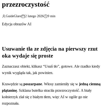
przezroczystość
GuideGlare
2 lutego 2026
9 min
Edycja obrazów AI
Usuwanie tła ze zdjęcia na pierwszy rzut
oka wydaje się proste
Zaznaczasz obiekt, klikasz “Usuń tło”, gotowe. Ale rzadko kiedy
wynik wygląda tak, jak powinien.
Krawędzie są
poszarpane
. Włosy zamieniły się w
jedną ciemną
plątaninę
. Szklana butelka straciła przezroczystość. A biały
kołnierzyk zlał się z białym tłem, więc AI w ogóle go nie
rozpoznała.