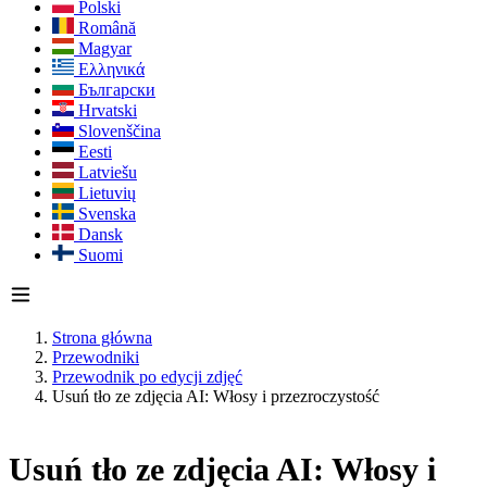
Polski
Română
Magyar
Ελληνικά
Български
Hrvatski
Slovenščina
Eesti
Latviešu
Lietuvių
Svenska
Dansk
Suomi
Strona główna
Przewodniki
Przewodnik po edycji zdjęć
Usuń tło ze zdjęcia AI: Włosy i przezroczystość
Usuń tło ze zdjęcia AI: Włosy i