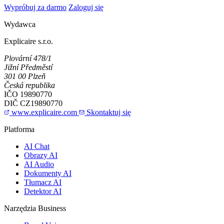
Wypróbuj za darmo
Zaloguj się
Wydawca
Explicaire s.r.o.
Plovární 478/1
Jižní Předměstí
301 00 Plzeň
Česká republika
IČO
19890770
DIČ
CZ19890770
www.explicaire.com
Skontaktuj się
Platforma
AI Chat
Obrazy AI
AI Audio
Dokumenty AI
Tłumacz AI
Detektor AI
Narzędzia Business