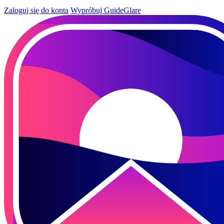
Zaloguj się do konta
Wypróbuj GuideGlare