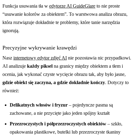
Funkcja usuwania tła w
edytorze AI GuideGlare
to nie proste
“usuwanie kolorów za obiektem”. To warstwowa analiza obrazu,
która rozwiązuje dokładnie te problemy, które tanie narzędzia
ignorują.
Precyzyjne wykrywanie krawędzi
Nasz
internetowy edytor zdjęć AI
nie pozostawia nic przypadkowi.
AI analizuje
każdy piksel
na granicy między obiektem a tłem i
ocenia, jak wykonać czyste wycięcie obrazu tak, aby było jasne,
gdzie obiekt się zaczyna, a gdzie dokładnie kończy
. Dotyczy to
również:
Delikatnych włosów i fryzur
– pojedyncze pasma są
zachowane, a nie przycięte jako jeden spójny kształt
Przezroczystych i półprzezroczystych obiektów
– szkło,
opakowania plastikowe, butelki lub przezroczyste tkaniny