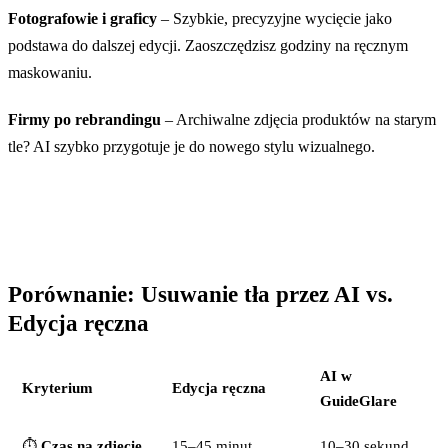
Fotografowie i graficy
– Szybkie, precyzyjne wycięcie jako
podstawa do dalszej edycji. Zaoszczędzisz godziny na ręcznym
maskowaniu.
Firmy po rebrandingu
– Archiwalne zdjęcia produktów na starym
tle? AI szybko przygotuje je do nowego stylu wizualnego.
Porównanie: Usuwanie tła przez AI vs.
Edycja ręczna
AI w
Kryterium
Edycja ręczna
GuideGlare
⏱️
Czas na zdjęcie
15–45 minut
10–30 sekund