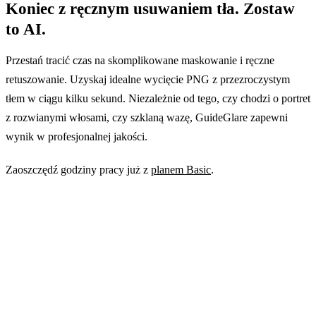
Koniec z ręcznym usuwaniem tła. Zostaw
to AI.
Przestań tracić czas na skomplikowane maskowanie i ręczne
retuszowanie. Uzyskaj idealne wycięcie PNG z przezroczystym
tłem w ciągu kilku sekund. Niezależnie od tego, czy chodzi o portret
z rozwianymi włosami, czy szklaną wazę, GuideGlare zapewni
wynik w profesjonalnej jakości.
Zaoszczędź godziny pracy już z
planem Basic
.
Wypróbuj to w aplikacji AI GuideGlare
Usuń tło ze zdjęć, obrazów i sztuki cyfrowej jednym
kliknięciem. To proste, wypróbuj to.