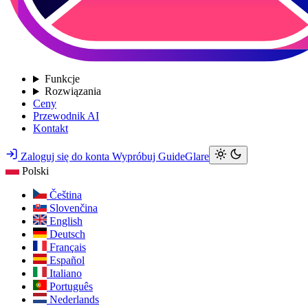
Funkcje
Rozwiązania
Ceny
Przewodnik AI
Kontakt
Zaloguj się do konta
Wypróbuj GuideGlare
Polski
Čeština
Slovenčina
English
Deutsch
Français
Español
Italiano
Português
Nederlands