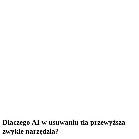
Wypróbuj to od razu w GuideGlare
Załóż konto w aplikacji i przekonaj się, jak łatwo jest
usunąć tło z dowolnego zdjęcia.
→ Utwórz konto
Dlaczego AI w usuwaniu tła przewyższa
zwykłe narzędzia?