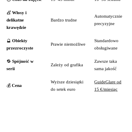
💇
Włosy i
Automatycznie
delikatne
Bardzo trudne
precyzyjne
krawędzie
🔮
Obiekty
Standardowo
Prawie niemożliwe
przezroczyste
obsługiwane
🔁
Spójność w
Zawsze taka
Zależy od grafika
serii
sama jakość
Wyższe dziesiątki
GuideGlare od
💰
Cena
do setek euro
15 €/miesiąc