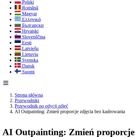
Polski
Română
Magyar
Ελληνικά
Български
Hrvatski
Slovenščina
Eesti
Latviešu
Lietuvių
Svenska
Dansk
Suomi
Strona główna
Przewodniki
Przewodnik po edycji zdjęć
AI Outpainting: Zmień proporcje zdjęcia bez kadrowania
AI Outpainting: Zmień proporcje