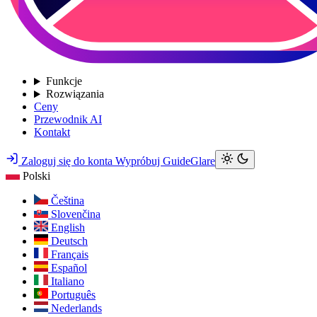
Funkcje
Rozwiązania
Ceny
Przewodnik AI
Kontakt
Zaloguj się do konta
Wypróbuj GuideGlare
Polski
Čeština
Slovenčina
English
Deutsch
Français
Español
Italiano
Português
Nederlands