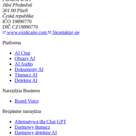
Jižní Předměstí
301 00 Plzeň
Česká republika
IČO
19890770
DIČ
CZ19890770
www.explicaire.com
Skontaktuj się
Platforma
AI Chat
Obrazy AI
AI Audio
Dokumenty AI
Tłumacz AI
Detektor AI
Narzędzia Business
Brand Voice
Bezpłatne narzędzia
Alternatywa dla Chat GPT
Darmowy tłumacz
Darmowy detektor AI