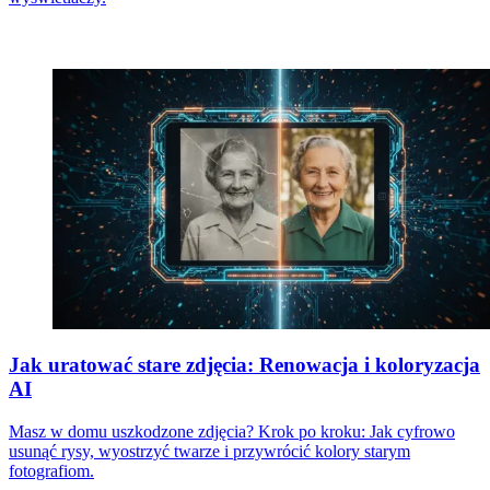
Jak uratować stare zdjęcia: Renowacja i koloryzacja
AI
Masz w domu uszkodzone zdjęcia? Krok po kroku: Jak cyfrowo
usunąć rysy, wyostrzyć twarze i przywrócić kolory starym
fotografiom.