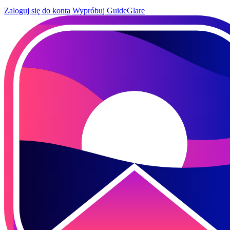
Zaloguj się do konta
Wypróbuj GuideGlare