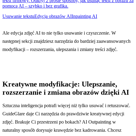
tekst firmowy. Odkryj 2 proste sposoby, jak usunąć tekst z obrazu za
pomocą AI – szybko i bez grafika.
Usuwanie tekstu
Edycja obrazów AI
Inpainting AI
Ale edycja zdjęć AI to nie tylko usuwanie i czyszczenie. W
następnej sekcji znajdziesz narzędzia do bardziej zaawansowanych
modyfikacji – rozszerzania, ulepszania i zmiany treści zdjęć.
Kreatywne modyfikacje: Ulepszanie,
rozszerzanie i zmiana obrazów dzięki AI
Sztuczna inteligencja potrafi więcej niż tylko usuwać i retuszować.
GuideGlare daje Ci narzędzia do prawdziwie kreatywnej edycji
zdjęć. Brakuje Ci przestrzeni po bokach? AI Outpainting w
naturalny sposób dorysuje krawędzie bez kadrowania. Chcesz