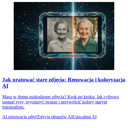
Jak uratować stare zdjęcia: Renowacja i koloryzacja
AI
Masz w domu uszkodzone zdjęcia? Krok po kroku: Jak cyfrowo
usunąć rysy, wyostrzyć twarze i przywrócić kolory starym
fotografiom.
AI renowacja zdjęć
Edycja obrazów AI
Upscaling AI