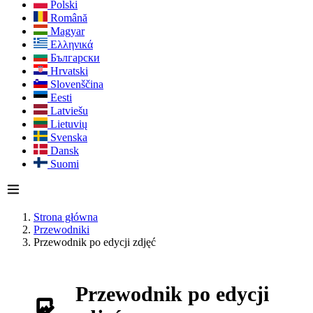
Polski
Română
Magyar
Ελληνικά
Български
Hrvatski
Slovenščina
Eesti
Latviešu
Lietuvių
Svenska
Dansk
Suomi
Strona główna
Przewodniki
Przewodnik po edycji zdjęć
Przewodnik po edycji