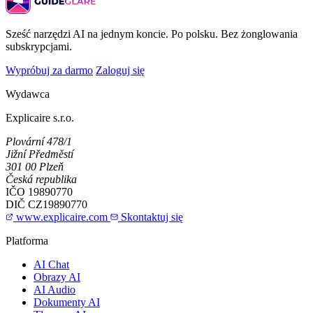
Sześć narzędzi AI na jednym koncie. Po polsku. Bez żonglowania
subskrypcjami.
Wypróbuj za darmo
Zaloguj się
Wydawca
Explicaire s.r.o.
Plovární 478/1
Jižní Předměstí
301 00 Plzeň
Česká republika
IČO
19890770
DIČ
CZ19890770
www.explicaire.com
Skontaktuj się
Platforma
AI Chat
Obrazy AI
AI Audio
Dokumenty AI