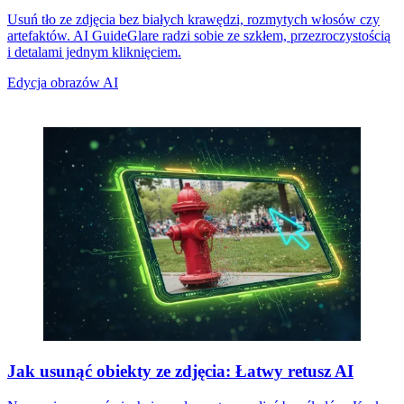
Usuń tło ze zdjęcia bez białych krawędzi, rozmytych włosów czy
artefaktów. AI GuideGlare radzi sobie ze szkłem, przezroczystością
i detalami jednym kliknięciem.
Edycja obrazów AI
Jak usunąć obiekty ze zdjęcia: Łatwy retusz AI