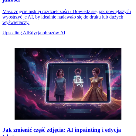
Masz zdjęcie niskiej rozdzielczości? Dowiedz się, jak powiększyć i
wyostrzyć je AI, by idealnie nadawało się do druku lub dużych
wyświetlaczy.
Upscaling AI
Edycja obrazów AI
Jak zmienić część zdjęcia: AI inpainting i edycja