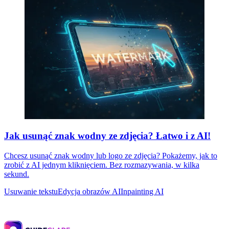
Jak usunąć znak wodny ze zdjęcia? Łatwo i z AI!
Chcesz usunąć znak wodny lub logo ze zdjęcia? Pokażemy, jak to
zrobić z AI jednym kliknięciem. Bez rozmazywania, w kilka
sekund.
Usuwanie tekstu
Edycja obrazów AI
Inpainting AI