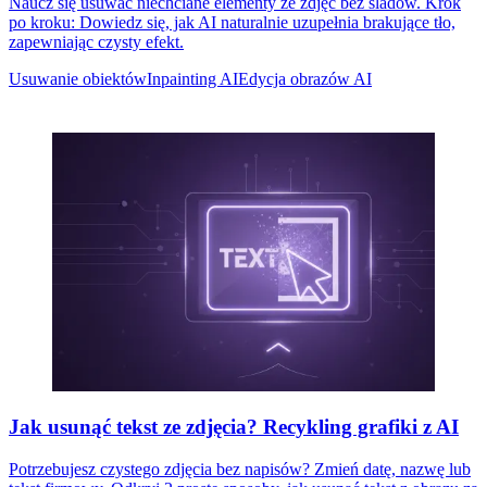
Naucz się usuwać niechciane elementy ze zdjęć bez śladów. Krok
po kroku: Dowiedz się, jak AI naturalnie uzupełnia brakujące tło,
zapewniając czysty efekt.
Usuwanie obiektów
Inpainting AI
Edycja obrazów AI
Jak usunąć tekst ze zdjęcia? Recykling grafiki z AI
Potrzebujesz czystego zdjęcia bez napisów? Zmień datę, nazwę lub