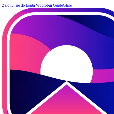
Zaloguj się do konta
Wypróbuj GuideGlare