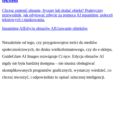
tekstem
Chcesz zmienić ubranie, fryzurę lub dodać obiekt? Praktyczny
przewodnik, jak edytować zdjęcie za pomocą AI inpainting, poleceń
tekstowych i maskowania.
Inpainting AI
Edycja obrazów AI
Usuwanie obiektów
Niezależnie od tego, czy przygotowujesz treści do mediów
społecznościowych, do druku wielkoformatowego, czy do e-sklepu,
GuideGlare AI Images rozwiązuje Ci ręce. Edycja obrazów AI
nigdy nie była bardziej dostępna – nie musisz obsługiwać
skomplikowanych programów graficznych, wystarczy wiedzieć, co
chcesz stworzyć, i odpowiednio to opisać sztucznej inteligencji.
Wypróbuj edytor obrazów AI