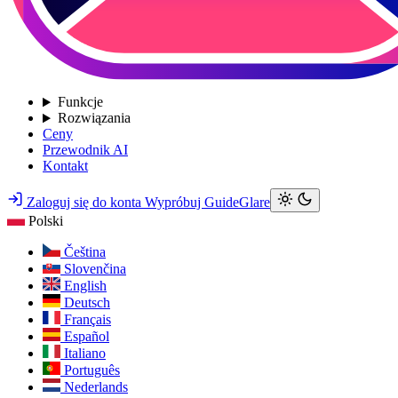
Funkcje
Rozwiązania
Ceny
Przewodnik AI
Kontakt
Zaloguj się do konta
Wypróbuj GuideGlare
Polski
Čeština
Slovenčina
English
Deutsch
Français
Español
Italiano
Português
Nederlands