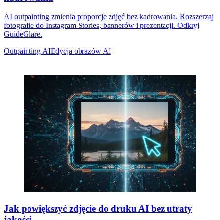
AI outpainting zmienia proporcje zdjęć bez kadrowania. Rozszerzaj
fotografie do Instagram Stories, bannerów i prezentacji. Odkryj
GuideGlare.
Outpainting AI
Edycja obrazów AI
Jak powiększyć zdjęcie do druku AI bez utraty
jakości