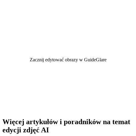
GuideGlare
GuideGlare oddaje w Twoje ręce moc profesjonalnego
studia graficznego. Usuwaj tła, kasuj obiekty,
powiększaj zdjęcia i zmieniaj ich zawartość – wszystko
za pomocą kilku kliknięć bezpośrednio w przeglądarce.
Zacznij edytować obrazy w GuideGlare
Dowiedz się więcej o edytorze obrazów AI
Więcej artykułów i poradników na temat
edycji zdjęć AI