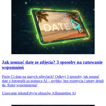
Jak usunąć datę ze zdjęcia? 3 sposoby na ratowanie
wspomnień
Psuje Ci data na starych zdjęciach? Odkryj 3 sposoby, jak usunąć
datę z fotografii za pomocą AI – szybko, bez rozmycia i utraty detali
tła. Ratuj wspomnienia!
Usuwanie tekstu
Edycja obrazów AI
Inpainting AI