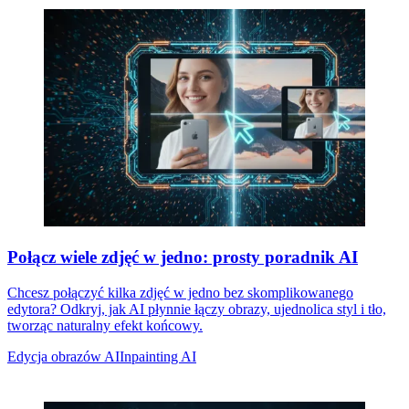
Połącz wiele zdjęć w jedno: prosty poradnik AI
Chcesz połączyć kilka zdjęć w jedno bez skomplikowanego
edytora? Odkryj, jak AI płynnie łączy obrazy, ujednolica styl i tło,
tworząc naturalny efekt końcowy.
Edycja obrazów AI
Inpainting AI