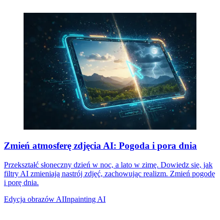
Zmień atmosferę zdjęcia AI: Pogoda i pora dnia
Przekształć słoneczny dzień w noc, a lato w zimę. Dowiedz się, jak
filtry AI zmieniają nastrój zdjęć, zachowując realizm. Zmień pogodę
i porę dnia.
Edycja obrazów AI
Inpainting AI