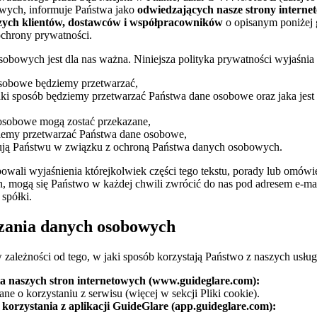
owych, informuje Państwa jako
odwiedzających nasze strony intern
szych klientów, dostawców i współpracowników
o opisanym poniżej
chrony prywatności.
bowych jest dla nas ważna. Niniejsza polityka prywatności wyjaśnia 
osobowe będziemy przetwarzać,
jaki sposób będziemy przetwarzać Państwa dane osobowe oraz jaka jes
sobowe mogą zostać przekazane,
ziemy przetwarzać Państwa dane osobowe,
gują Państwu w związku z ochroną Państwa danych osobowych.
bowali wyjaśnienia którejkolwiek części tego tekstu, porady lub omówi
 mogą się Państwo w każdej chwili zwrócić do nas pod adresem e-ma
 spółki.
zania danych osobowych
zależności od tego, w jaki sposób korzystają Państwo z naszych usług
a naszych stron internetowych (www.guideglare.com):
dane o korzystaniu z serwisu (więcej w sekcji Pliki cookie).
i korzystania z aplikacji GuideGlare (app.guideglare.com):