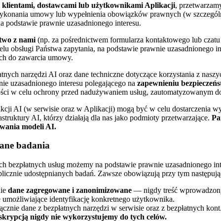
i klientami, dostawcami lub użytkownikami Aplikacji
, przetwarzam
wykonania umowy lub wypełnienia obowiązków prawnych (w szczegól
a podstawie prawnie uzasadnionego interesu.
stwo z nami
(np. za pośrednictwem formularza kontaktowego lub czat
u obsługi Państwa zapytania, na podstawie prawnie uzasadnionego in
ych do zawarcia umowy.
atnych narzędzi AI oraz dane techniczne dotyczące korzystania z nasz
nie uzasadnionego interesu polegającego na
zapewnieniu bezpieczeńst
ci w celu ochrony przed nadużywaniem usług, zautomatyzowanym do
cji AI (w serwisie oraz w Aplikacji) mogą być w celu dostarczenia w
truktury AI, którzy działają dla nas jako podmioty przetwarzające.
Pa
wania modeli AI.
wane badania
ych bezpłatnych usług możemy na podstawie prawnie uzasadnionego i
ublicznie udostępnianych badań. Zawsze obowiązują przy tym następują
nie
dane zagregowane i zanonimizowane
— nigdy treść wprowadzon
ne umożliwiające identyfikację konkretnego użytkownika.
znie dane z bezpłatnych narzędzi w serwisie oraz z bezpłatnych kont
skrypcją nigdy nie wykorzystujemy do tych celów.