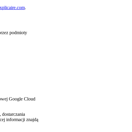
plicaire.com
.
przez podmioty
owej Google Cloud
 dostarczania
ej informacji znajdą