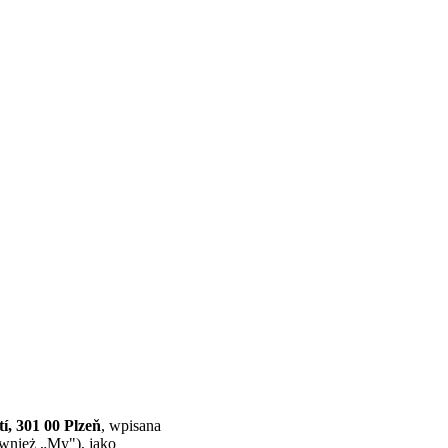
í, 301 00 Plzeň
, wpisana
ównież „My"), jako