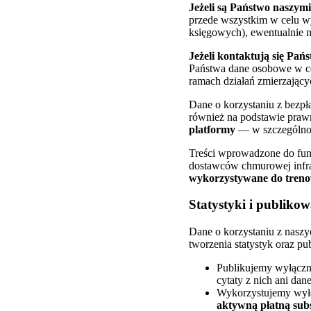
Jeżeli są Państwo naszym
przede wszystkim w celu 
księgowych), ewentualnie n
Jeżeli kontaktują się Pań
Państwa dane osobowe w cel
ramach działań zmierzając
Dane o korzystaniu z bezpł
również na podstawie praw
platformy
— w szczególnoś
Treści wprowadzone do funk
dostawców chmurowej infras
wykorzystywane do treno
Statystyki i publiko
Dane o korzystaniu z nasz
tworzenia statystyk oraz p
Publikujemy wyłącz
cytaty z nich ani da
Wykorzystujemy wyłąc
aktywną płatną sub