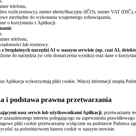
o,
umer telefonu,
dres rozliczeniowy), numer identyfikacyjny (IČO), numer VAT (DIČ), 
bowe niezbędne do wykonania wzajemnego zobowiązania,
dane o korzystaniu z Aplikacji.
 nami:
o,
numer telefonu,
 wiadomości lub rozmowy.
 z bezpłatnych narzędzi AI w naszym serwisie (np. czat AI, detekto
zone do narzędzia (w celu dostarczenia wyniku) oraz dane o korzystan
az Aplikacja wykorzystują pliki cookie. Więcej informacji znajdą Pańs
ia i podstawa prawna przetwarzania
zającymi nasz serwis lub użytkownikami Aplikacji
, przetwarzamy te
ie uzasadnionego interesu polegającego na zapewnieniu prawidłowego
tingowe pliki cookie przetwarzamy wyłącznie na podstawie Państwa z
 wycofać za pośrednictwem banera cookie w naszym serwisie.