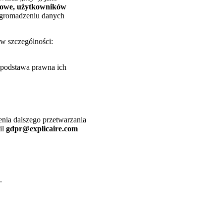
etowe, użytkowników
 gromadzeniu danych
w szczególności:
t podstawa prawna ich
enia dalszego przetwarzania
il
gdpr@explicaire.com
.