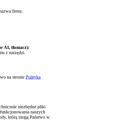
nazwa firmy,
r AI, tłumacz):
iu z narzędzi.
two na stronie
Polityka
chnicznie niezbędne pliki
 funkcjonowania naszych
gody, którą mogą Państwo w