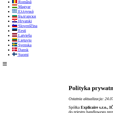
Română
Magyar
Ελληνικά
Български
Hrvatski
Slovenščina
Eesti
Latviešu
Lietuvių
Svenska
Dansk
Suomi
Polityka prywatn
Ostatnia aktualizacja: 24.0
Spółka
Explicaire s.r.o.,
do rejestru handlowego pro