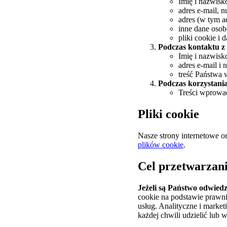
Imię i nazwisk
adres e-mail, n
adres (w tym a
inne dane oso
pliki cookie i 
Podczas kontaktu z
Imię i nazwisk
adres e-mail i 
treść Państwa
Podczas korzystania
Treści wprowad
Pliki cookie
Nasze strony internetowe or
plików cookie
.
Cel przetwarzan
Jeżeli są Państwo odwied
cookie na podstawie prawn
usług. Analityczne i marke
każdej chwili udzielić lub