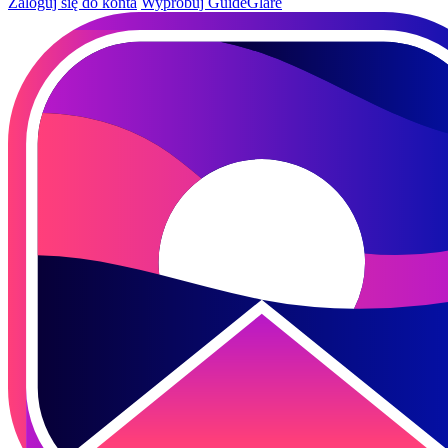
Zaloguj się do konta
Wypróbuj GuideGlare