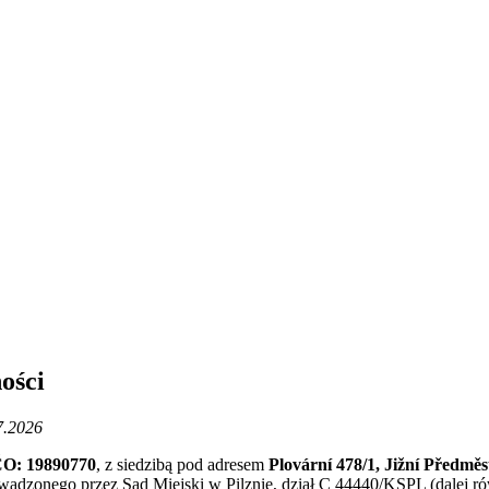
ości
7.2026
 IČO: 19890770
, z siedzibą pod adresem
Plovární 478/1, Jižní Předměst
wadzonego przez Sąd Miejski w Pilznie, dział C 44440/KSPL (dalej r