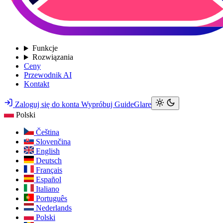
Funkcje
Rozwiązania
Ceny
Przewodnik AI
Kontakt
Zaloguj się do konta
Wypróbuj GuideGlare
Polski
Čeština
Slovenčina
English
Deutsch
Français
Español
Italiano
Português
Nederlands
Polski