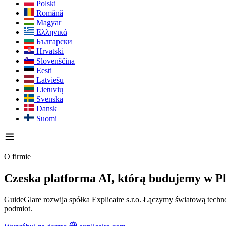
Polski
Română
Magyar
Ελληνικά
Български
Hrvatski
Slovenščina
Eesti
Latviešu
Lietuvių
Svenska
Dansk
Suomi
O firmie
Czeska platforma AI, którą budujemy w P
GuideGlare rozwija spółka Explicaire s.r.o. Łączymy światową techno
podmiot.