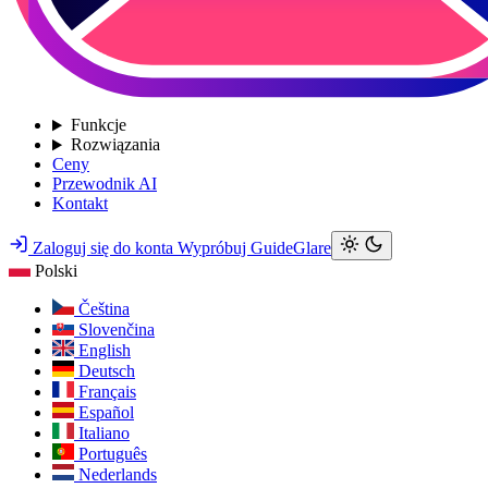
Funkcje
Rozwiązania
Ceny
Przewodnik AI
Kontakt
Zaloguj się do konta
Wypróbuj GuideGlare
Polski
Čeština
Slovenčina
English
Deutsch
Français
Español
Italiano
Português
Nederlands