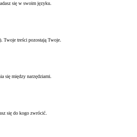
gadasz się w swoim języku.
Twoje treści pozostają Twoje.
a się między narzędziami.
asz się do kogo zwrócić.