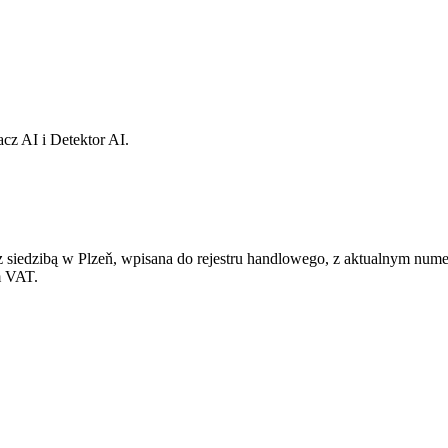
cz AI i Detektor AI.
ka z siedzibą w Plzeň, wpisana do rejestru handlowego, z aktualnym 
m VAT.