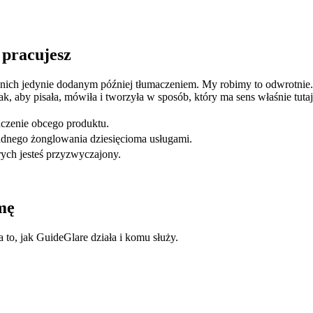
 pracujesz
nich jedynie dodanym później tłumaczeniem. My robimy to odwrotnie. N
, aby pisała, mówiła i tworzyła w sposób, który ma sens właśnie tutaj
aczenie obcego produktu.
adnego żonglowania dziesięcioma usługami.
rych jesteś przyzwyczajony.
mę
 to, jak GuideGlare działa i komu służy.