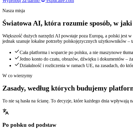
Wypróbuj za darmo
explicaire.com
Nasza misja
Światowa AI, która rozumie sposób, w jaki
Większość dużych narzędzi AI powstaje poza Europą, a polski jest w 
jednak szanuje lokalne potrzeby polskojęzycznych użytkowników – tak
Cała platforma i wsparcie po polsku, a nie maszynowe tłum
Jedno konto do czatu, obrazów, dźwięku i dokumentów – ż
Działalność i rozliczenia w ramach UE, na zasadach, do któ
W co wierzymy
Zasady, według których budujemy platfor
To nie są hasła na ścianę. To decyzje, które każdego dnia wpływają na
Po polsku od podstaw