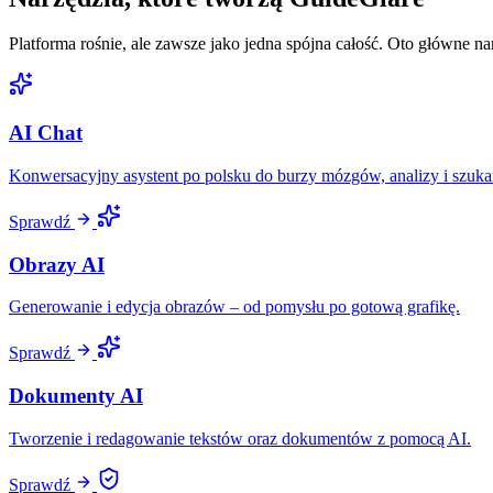
Platforma rośnie, ale zawsze jako jedna spójna całość. Oto główne na
AI Chat
Konwersacyjny asystent po polsku do burzy mózgów, analizy i szuka
Sprawdź
Obrazy AI
Generowanie i edycja obrazów – od pomysłu po gotową grafikę.
Sprawdź
Dokumenty AI
Tworzenie i redagowanie tekstów oraz dokumentów z pomocą AI.
Sprawdź