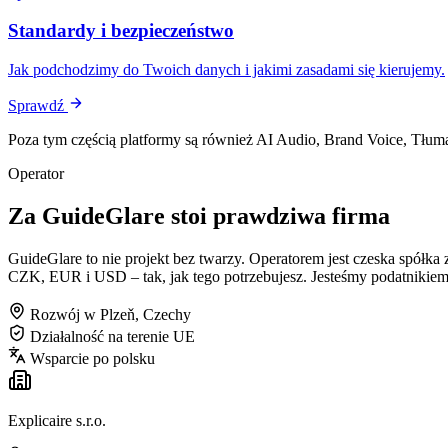
Standardy i bezpieczeństwo
Jak podchodzimy do Twoich danych i jakimi zasadami się kierujemy.
Sprawdź
Poza tym częścią platformy są również AI Audio, Brand Voice, Tłuma
Operator
Za GuideGlare stoi prawdziwa firma
GuideGlare to nie projekt bez twarzy. Operatorem jest czeska spół
CZK, EUR i USD – tak, jak tego potrzebujesz. Jesteśmy podatnikie
Rozwój w Plzeň, Czechy
Działalność na terenie UE
Wsparcie po polsku
Explicaire s.r.o.