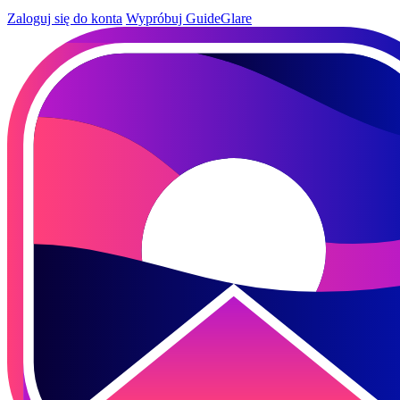
Zaloguj się do konta
Wypróbuj GuideGlare