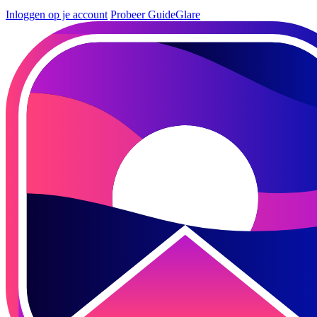
Inloggen op je account
Probeer GuideGlare