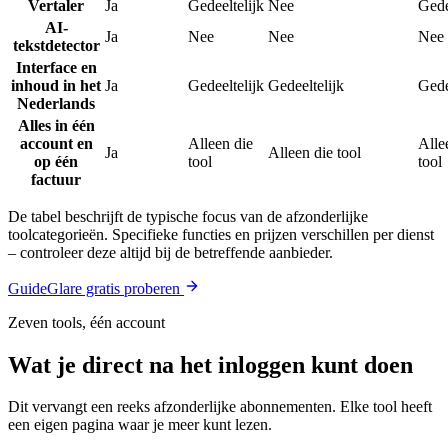
Vertaler
Ja
Gedeeltelijk
Nee
Gede
AI-
Ja
Nee
Nee
Nee
tekstdetector
Interface en
inhoud in het
Ja
Gedeeltelijk
Gedeeltelijk
Gede
Nederlands
Alles in één
account en
Alleen die
Alle
Ja
Alleen die tool
op één
tool
tool
factuur
De tabel beschrijft de typische focus van de afzonderlijke
toolcategorieën. Specifieke functies en prijzen verschillen per dienst
– controleer deze altijd bij de betreffende aanbieder.
GuideGlare gratis proberen
Zeven tools, één account
Wat je direct na het inloggen kunt doen
Dit vervangt een reeks afzonderlijke abonnementen. Elke tool heeft
een eigen pagina waar je meer kunt lezen.