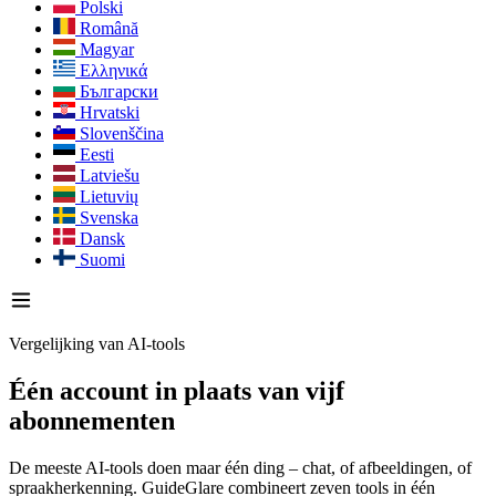
Polski
Română
Magyar
Ελληνικά
Български
Hrvatski
Slovenščina
Eesti
Latviešu
Lietuvių
Svenska
Dansk
Suomi
Vergelijking van AI-tools
Één account in plaats van vijf
abonnementen
De meeste AI-tools doen maar één ding – chat, of afbeeldingen, of
spraakherkenning. GuideGlare combineert zeven tools in één