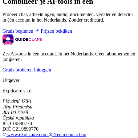
Combineer je AI-tools in één
Probeer chat, afbeeldingen, audio, documenten, vertaler en detector
in één account in het Nederlands. Zonder creditcard.
Gratis beginnen
Prijzen bekijken
Zes AI-tools in één account. In het Nederlands. Geen abonnementen
jongleren.
Gratis proberen
Inloggen
Uitgever
Explicaire s.r.o.
Plovární 478/1
Jižní Předměstí
301 00 Plzeň
Česká republika
IČO
19890770
DIČ
CZ19890770
www.explicaire.com
Neem contact op