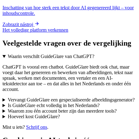
Inschatting van hoe sterk een tekst door AI gegenereerd lijkt – voor
inhoudscontrole.
Zobrazit nástroj
Het volledige platform verkennen
Veelgestelde vragen over de vergelijking
Waarin verschilt GuideGlare van ChatGPT?
ChatGPT is vooral een chatbot. GuideGlare biedt ook chat, maar
voegt daar het genereren en bewerken van afbeeldingen, tekst naar
spraak, werken met documenten, een vertaler en een AI-
tekstdetector aan toe – en dat alles in het Nederlands en onder één
account.
Vervangt GuideGlare een gespecialiseerde afbeeldingsgenerator?
Is GuideGlare echt volledig in het Nederlands?
Waarom zou één account beter zijn dan meerdere tools?
Hoeveel kost GuideGlare?
Mist u iets?
Schrijf ons
.