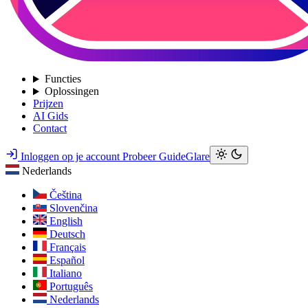
Functies
Oplossingen
Prijzen
AI Gids
Contact
Inloggen op je account
Probeer GuideGlare
Nederlands
Čeština
Slovenčina
English
Deutsch
Français
Español
Italiano
Português
Nederlands