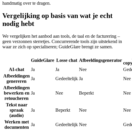
handmatig over te dragen.
Vergelijking op basis van wat je echt
nodig hebt
We vergelijken het aanbod aan tools, de taal en de facturering –
geen verzonnen sterretjes. Concurrerende tools zijn uitstekend in
waar ze zich op specialiseren; GuideGlare brengt ze samen.
GuideGlare
Losse chat
Afbeeldingsgenerator
copy
AI-chat
Ja
Ja
Nee
Gede
Afbeeldingen
Ja
Gedeeltelijk
Ja
Nee
genereren
Afbeeldingen
bewerken en
Ja
Nee
Beperkt
Nee
retoucheren
Tekst naar
spraak
Ja
Beperkt
Nee
Nee
(audio)
Werken met
Ja
Gedeeltelijk
Nee
Gede
documenten