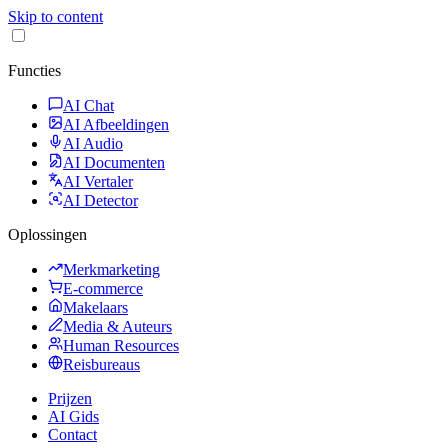
Skip to content
Functies
AI Chat
AI Afbeeldingen
AI Audio
AI Documenten
AI Vertaler
AI Detector
Oplossingen
Merkmarketing
E-commerce
Makelaars
Media & Auteurs
Human Resources
Reisbureaus
Prijzen
AI Gids
Contact