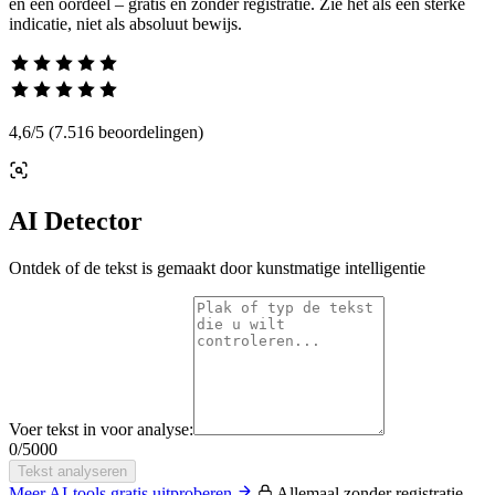
en een oordeel – gratis en zonder registratie. Zie het als een sterke
indicatie, niet als absoluut bewijs.
4,6
/5
(7.516 beoordelingen)
AI Detector
Ontdek of de tekst is gemaakt door kunstmatige intelligentie
Voer tekst in voor analyse:
0
/
5000
Tekst analyseren
Meer AI-tools gratis uitproberen
Allemaal zonder registratie