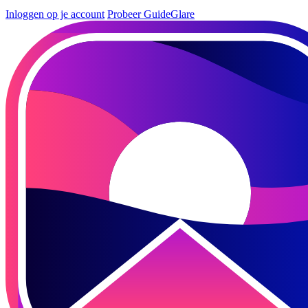
Inloggen op je account
Probeer GuideGlare