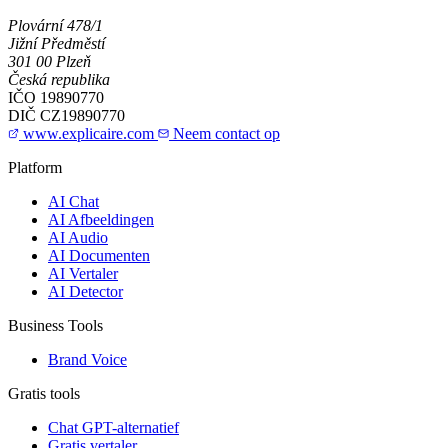
Plovární 478/1
Jižní Předměstí
301 00 Plzeň
Česká republika
IČO
19890770
DIČ
CZ19890770
www.explicaire.com
Neem contact op
Platform
AI Chat
AI Afbeeldingen
AI Audio
AI Documenten
AI Vertaler
AI Detector
Business Tools
Brand Voice
Gratis tools
Chat GPT-alternatief
Gratis vertaler