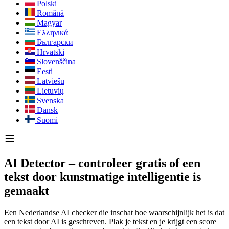
Polski
Română
Magyar
Ελληνικά
Български
Hrvatski
Slovenščina
Eesti
Latviešu
Lietuvių
Svenska
Dansk
Suomi
AI Detector – controleer gratis of een
tekst door kunstmatige intelligentie is
gemaakt
Een Nederlandse AI checker die inschat hoe waarschijnlijk het is dat
een tekst door AI is geschreven. Plak je tekst en je krijgt een score