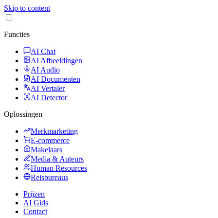
Skip to content
Functies
AI Chat
AI Afbeeldingen
AI Audio
AI Documenten
AI Vertaler
AI Detector
Oplossingen
Merkmarketing
E-commerce
Makelaars
Media & Auteurs
Human Resources
Reisbureaus
Prijzen
AI Gids
Contact