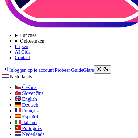
Functies
Oplossingen
Prijzen
AI Gids
Contact
Inloggen op je account
Probeer GuideGlare
Nederlands
Čeština
Slovenčina
English
Deutsch
Français
Español
Italiano
Português
Nederlands