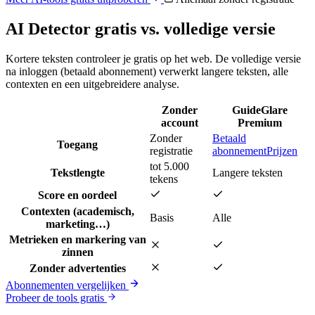
AI Detector gratis vs. volledige versie
Kortere teksten controleer je gratis op het web. De volledige versie
na inloggen (betaald abonnement) verwerkt langere teksten, alle
contexten en een uitgebreidere analyse.
Zonder
GuideGlare
account
Premium
Zonder
Betaald
Toegang
registratie
abonnement
Prijzen
tot 5.000
Tekstlengte
Langere teksten
tekens
Score en oordeel
Contexten (academisch,
Basis
Alle
marketing…)
Metrieken en markering van
zinnen
Zonder advertenties
Abonnementen vergelijken
Probeer de tools gratis