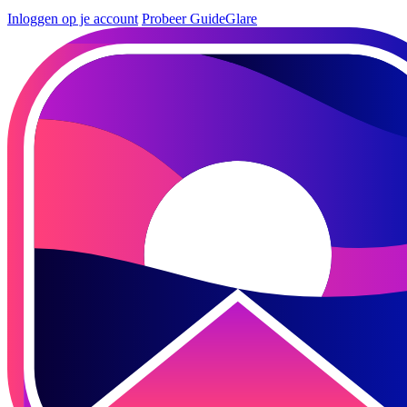
Inloggen op je account
Probeer GuideGlare