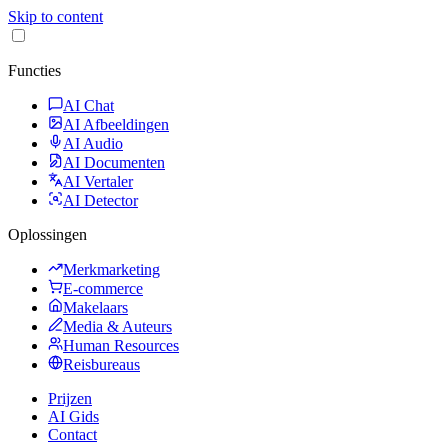
Skip to content
Functies
AI Chat
AI Afbeeldingen
AI Audio
AI Documenten
AI Vertaler
AI Detector
Oplossingen
Merkmarketing
E-commerce
Makelaars
Media & Auteurs
Human Resources
Reisbureaus
Prijzen
AI Gids
Contact