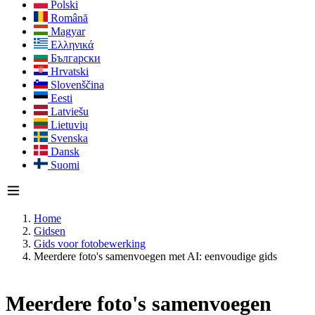
Polski
Română
Magyar
Ελληνικά
Български
Hrvatski
Slovenščina
Eesti
Latviešu
Lietuvių
Svenska
Dansk
Suomi
Home
Gidsen
Gids voor fotobewerking
Meerdere foto's samenvoegen met AI: eenvoudige gids
Meerdere foto's samenvoegen