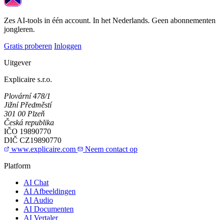
Zes AI-tools in één account. In het Nederlands. Geen abonnementen
jongleren.
Gratis proberen
Inloggen
Uitgever
Explicaire s.r.o.
Plovární 478/1
Jižní Předměstí
301 00 Plzeň
Česká republika
IČO
19890770
DIČ
CZ19890770
www.explicaire.com
Neem contact op
Platform
AI Chat
AI Afbeeldingen
AI Audio
AI Documenten
AI Vertaler