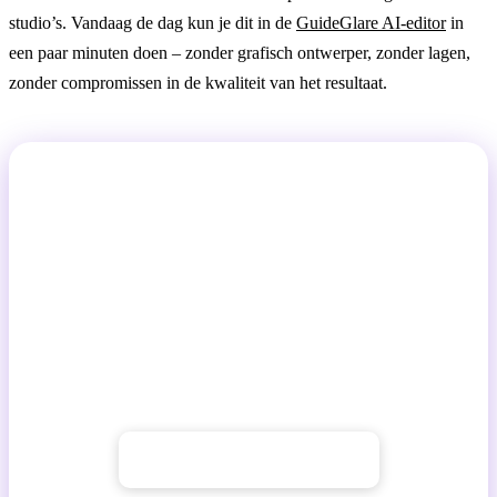
studio’s. Vandaag de dag kun je dit in de
GuideGlare AI-editor
in
een paar minuten doen – zonder grafisch ontwerper, zonder lagen,
zonder compromissen in de kwaliteit van het resultaat.
Stop met dromen over perfecte foto's.
Begin ze te creëren met AI.
Met de GuideGlare AI-editor voer je geavanceerde
bewerkingen uit in seconden. Creëer professionele
composities, vul ontbrekende personen aan of plaats
producten in nieuwe omgevingen – eenvoudig en
efficiënt.
→ Begin met GuideGlare