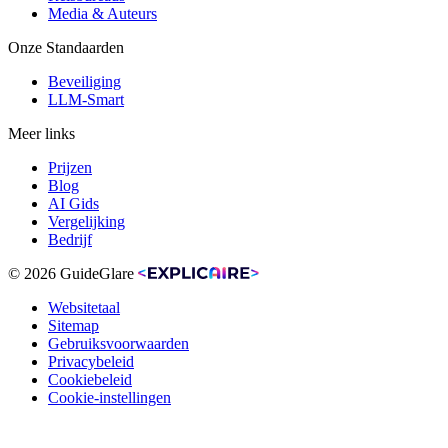
Media & Auteurs
Onze Standaarden
Beveiliging
LLM-Smart
Meer links
Prijzen
Blog
AI Gids
Vergelijking
Bedrijf
© 2026 GuideGlare
Websitetaal
Sitemap
Gebruiksvoorwaarden
Privacybeleid
Cookiebeleid
Cookie-instellingen