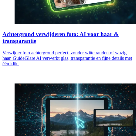
Achtergrond verwijderen foto: AI voor haar &
transparantie
Verwijder foto achtergrond perfect, zonder witte randen of wazig
haar. GuideGlare AI verwerkt glas, transparantie en fijne details met
één klik.