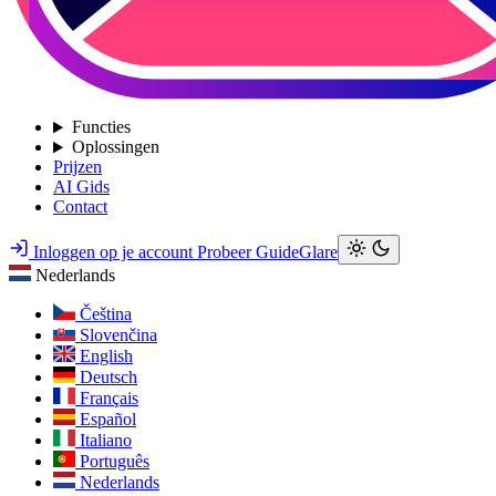
Functies
Oplossingen
Prijzen
AI Gids
Contact
Inloggen op je account
Probeer GuideGlare
Nederlands
Čeština
Slovenčina
English
Deutsch
Français
Español
Italiano
Português
Nederlands