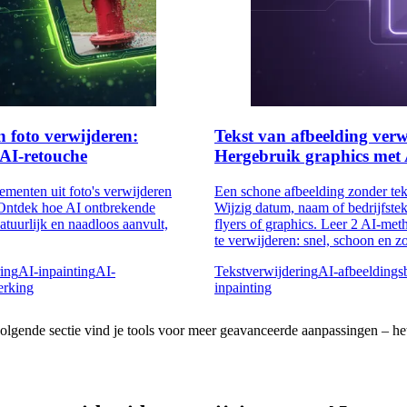
 foto verwijderen:
Tekst van afbeelding ver
AI-retouche
Hergebruik graphics met
ementen uit foto's verwijderen
Een schone afbeelding zonder tek
 Ontdek hoe AI ontbrekende
Wijzig datum, naam of bedrijfstek
atuurlijk en naadloos aanvult,
flyers of graphics. Leer 2 AI-me
te verwijderen: snel, schoon en z
ing
AI-inpainting
AI-
Tekstverwijdering
AI-afbeeldings
erking
inpainting
lgende sectie vind je tools voor meer geavanceerde aanpassingen – het 