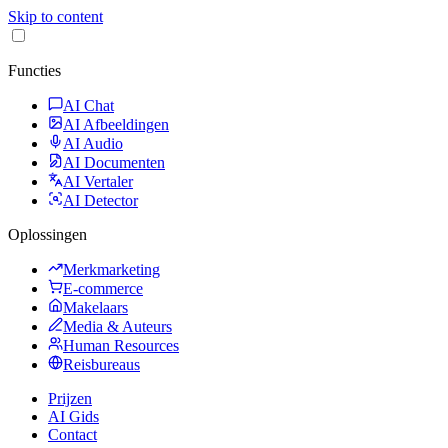
Skip to content
Functies
AI Chat
AI Afbeeldingen
AI Audio
AI Documenten
AI Vertaler
AI Detector
Oplossingen
Merkmarketing
E-commerce
Makelaars
Media & Auteurs
Human Resources
Reisbureaus
Prijzen
AI Gids
Contact