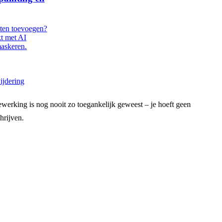
cten toevoegen?
kt met AI
maskeren.
ijdering
ewerking is nog nooit zo toegankelijk geweest – je hoeft geen
hrijven.
r