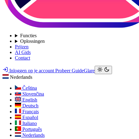
Functies
Oplossingen
Prijzen
AI Gids
Contact
Inloggen op je account
Probeer GuideGlare
Nederlands
Čeština
Slovenčina
English
Deutsch
Français
Español
Italiano
Português
Nederlands