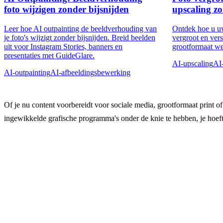
foto wijzigen zonder bijsnijden
upscaling zo
Leer hoe AI outpainting de beeldverhouding van
Ontdek hoe u uw
je foto's wijzigt zonder bijsnijden. Breid beelden
vergroot en ver
uit voor Instagram Stories, banners en
grootformaat w
presentaties met GuideGlare.
AI-upscaling
AI
AI-outpainting
AI-afbeeldingsbewerking
Of je nu content voorbereidt voor sociale media, grootformaat print 
ingewikkelde grafische programma's onder de knie te hebben, je hoeft 