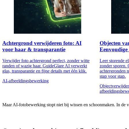
Achtergrond verwijderen foto: AI
Objecten van
voor haar & transparantie
Eenvoudige 
Verwijder foto achtergrond perfect, zonder witte
Leer storende el
randen of wazig haar. GuideGlare AI verwerkt
zonder sporen.
glas, transparantie en fijne details met één klik.
achtergronden n
stap voor stap.
AI-afbeeldingsbewerking
Objectverwijder
afbeeldingsbew
Maar AI-fotobewerking stopt niet bij wissen en schoonmaken. In de vo