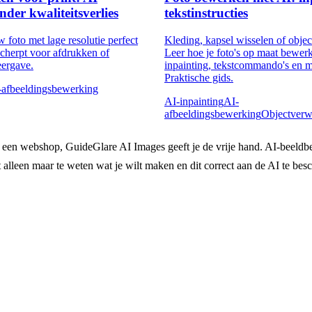
nder kwaliteitsverlies
tekstinstructies
 foto met lage resolutie perfect
Kleding, kapsel wisselen of obje
scherpt voor afdrukken of
Leer hoe je foto's op maat bewer
eergave.
inpainting, tekstcommando's en 
Praktische gids.
-afbeeldingsbewerking
AI-inpainting
AI-
afbeeldingsbewerking
Objectverw
of een webshop, GuideGlare AI Images geeft je de vrije hand. AI-beeldb
alleen maar te weten wat je wilt maken en dit correct aan de AI te besc
Probeer de GuideGlare AI-afbeeldingsedito
GuideGlare legt de kracht van een professionele grafische studio
in jouw handen. Verwijder achtergronden, wis objecten, vergroot