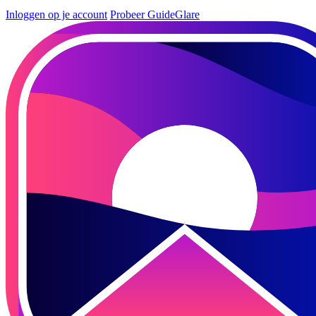
Inloggen op je account
Probeer GuideGlare