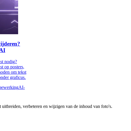
wijderen?
 AI
st nodig?
st op posters,
thoden om tekst
onder graficus.
bewerking
AI-
uitbreiden, verbeteren en wijzigen van de inhoud van foto's.