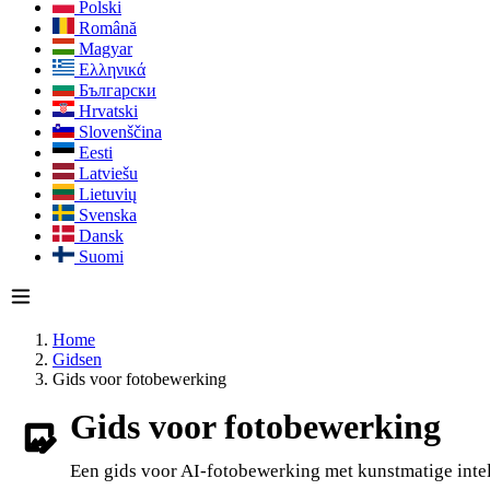
Polski
Română
Magyar
Ελληνικά
Български
Hrvatski
Slovenščina
Eesti
Latviešu
Lietuvių
Svenska
Dansk
Suomi
Home
Gidsen
Gids voor fotobewerking
Gids voor fotobewerking
Een gids voor AI-fotobewerking met kunstmatige intell