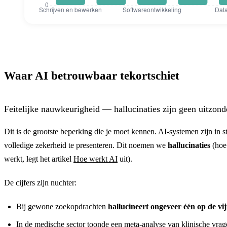
Gemiddelde productiviteitswinst met AI per
Gemiddelde productiviteitswin
Schrijven en bewerken
40
Waar AI betrouwbaar tekortschiet
Klantenservice
35
Softwareontwikkeling
55
Feitelijke nauwkeurigheid — hallucinaties zijn geen uitzond
Vertaling
50
Dit is de grootste beperking die je moet kennen. AI-systemen zijn in st
volledige zekerheid te presenteren. Dit noemen we
hallucinaties
(hoe
Data-analyse
28
werkt, legt het artikel
Hoe werkt AI
uit).
De cijfers zijn nuchter:
Bij gewone zoekopdrachten
hallucineert ongeveer één op de vi
In de medische sector toonde een meta-analyse van klinische vrag