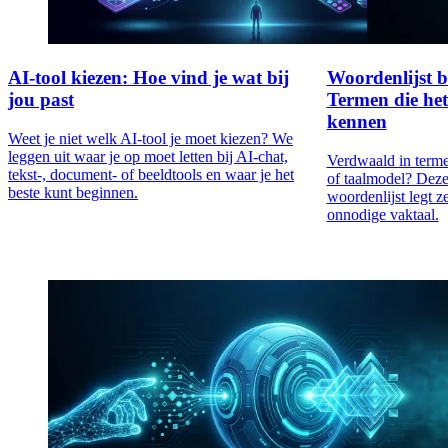
AI-tool kiezen: Hoe vind je wat bij
Woordenlijst b
jou past
Termen die het
kennen
Weet je niet welk AI-tool je moet kiezen? We
leggen uit waar je op moet letten bij AI-chat,
Verdwaald in termen
tekst-, document- of beeldtools en waar je het
of taalmodel? Deze 
beste kunt beginnen.
woordenlijst legt z
onnodige vaktaal.