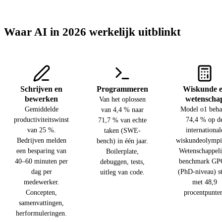
Waar AI in 2026 werkelijk uitblinkt
Schrijven en
Programmeren
Wiskunde 
bewerken
wetenscha
Van het oplossen
Gemiddelde
Model o1 beha
van 4,4 % naar
productiviteitswinst
74,4 % op d
71,7 % van echte
van 25 %.
international
taken (SWE-
Bedrijven melden
wiskundeolympi
bench) in één jaar.
een besparing van
Wetenschappeli
Boilerplate,
40–60 minuten per
benchmark G
debuggen, tests,
dag per
(PhD-niveau) s
uitleg van code.
medewerker.
met 48,9
Concepten,
procentpunte
samenvattingen,
herformuleringen.