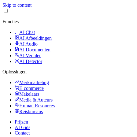
Skip to content
Functies
AI Chat
AI Afbeeldingen
AI Audio
AI Documenten
AI Vertaler
AI Detector
Oplossingen
Merkmarketing
E-commerce
Makelaars
Media & Auteurs
Human Resources
Reisbureaus
Prijzen
AI Gids
Contact