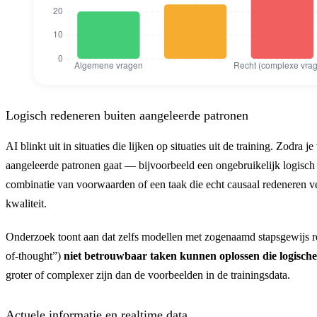
Hallucinatiepercentage van AI per toepas
Hallucinatiepercentage van
Logisch redeneren buiten aangeleerde patronen
Algemene vragen
20
AI blinkt uit in situaties die lijken op situaties uit de training. Zodra j
aangeleerde patronen gaat — bijvoorbeeld een ongebruikelijk logisch
Geneeskunde
23
combinatie van voorwaarden of een taak die echt causaal redeneren ve
Recht (complexe vragen)
79
kwaliteit.
Onderzoek toont aan dat zelfs modellen met zogenaamd stapsgewijs r
of-thought”)
niet betrouwbaar taken kunnen oplossen die logische
groter of complexer zijn dan de voorbeelden in de trainingsdata.
Actuele informatie en realtime data