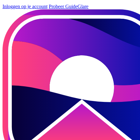
Inloggen op je account
Probeer GuideGlare