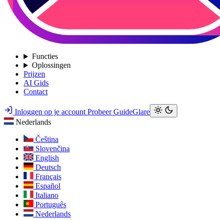
Functies
Oplossingen
Prijzen
AI Gids
Contact
Inloggen op je account
Probeer GuideGlare
Nederlands
Čeština
Slovenčina
English
Deutsch
Français
Español
Italiano
Português
Nederlands