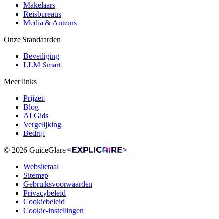
Makelaars
Reisbureaus
Media & Auteurs
Onze Standaarden
Beveiliging
LLM-Smart
Meer links
Prijzen
Blog
AI Gids
Vergelijking
Bedrijf
© 2026 GuideGlare
Websitetaal
Sitemap
Gebruiksvoorwaarden
Privacybeleid
Cookiebeleid
Cookie-instellingen