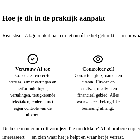
Hoe je dit in de praktijk aanpakt
Realistisch AI-gebruik draait er niet om óf je het gebruikt — maar
wa
Vertrouw AI toe
Controleer zelf
Concepten en eerste
Concrete cijfers, namen en
versies, samenvattingen en
citaten. Uitvoer op
herformuleringen,
juridisch, medisch en
vertalingen, terugkerende
financieel gebied. Alles
teksttaken, coderen met
waarvan een belangrijke
eigen controle van de
beslissing afhangt.
uitvoer.
De beste manier om dit voor jezelf te ontdekken? AI uitproberen op ee
interesseert — en zien waar het je helpt en waar het je verrast.