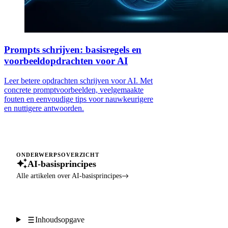
Prompts schrijven: basisregels en
voorbeeldopdrachten voor AI
Leer betere opdrachten schrijven voor AI. Met
concrete promptvoorbeelden, veelgemaakte
fouten en eenvoudige tips voor nauwkeurigere
en nuttigere antwoorden.
ONDERWERPSOVERZICHT
AI-basisprincipes
Alle artikelen over AI-basisprincipes
Inhoudsopgave