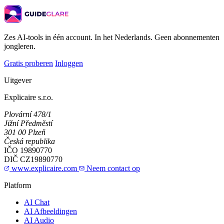
Zes AI-tools in één account. In het Nederlands. Geen abonnementen
jongleren.
Gratis proberen
Inloggen
Uitgever
Explicaire s.r.o.
Plovární 478/1
Jižní Předměstí
301 00 Plzeň
Česká republika
IČO
19890770
DIČ
CZ19890770
www.explicaire.com
Neem contact op
Platform
AI Chat
AI Afbeeldingen
AI Audio