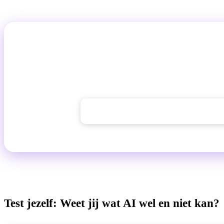
Ontdek wat AI voor jou aankan
Geef AI een taak die nu op je bureau ligt. Je zult zelf zien wa
en waar je het resultaat wilt controleren.
→ AI Chat GuideGlare uitproberen
Test jezelf: Weet jij wat AI wel en niet kan?