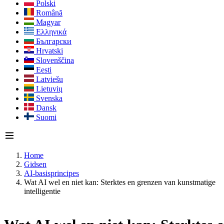
Polski
Română
Magyar
Ελληνικά
Български
Hrvatski
Slovenščina
Eesti
Latviešu
Lietuvių
Svenska
Dansk
Suomi
Home
Gidsen
AI-basisprincipes
Wat AI wel en niet kan: Sterktes en grenzen van kunstmatige
intelligentie