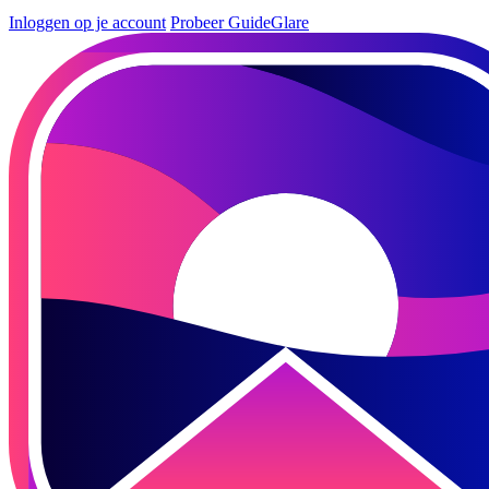
Inloggen op je account
Probeer GuideGlare