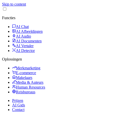
Skip to content
Functies
AI Chat
AI Afbeeldingen
AI Audio
AI Documenten
AI Vertaler
AI Detector
Oplossingen
Merkmarketing
E-commerce
Makelaars
Media & Auteurs
Human Resources
Reisbureaus
Prijzen
AI Gids
Contact