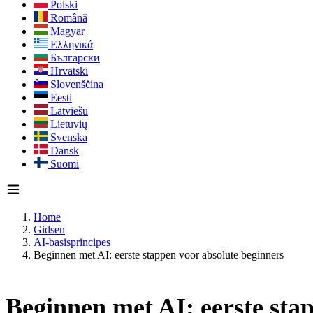
Polski
Română
Magyar
Ελληνικά
Български
Hrvatski
Slovenščina
Eesti
Latviešu
Lietuvių
Svenska
Dansk
Suomi
Home
Gidsen
AI-basisprincipes
Beginnen met AI: eerste stappen voor absolute beginners
Beginnen met AI: eerste sta