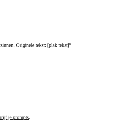
innen. Originele tekst: [plak tekst]”
rijf je prompts
.