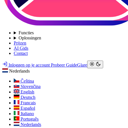
Functies
Oplossingen
Prijzen
AI Gids
Contact
Inloggen op je account
Probeer GuideGlare
Nederlands
Čeština
Slovenčina
English
Deutsch
Français
Español
Italiano
Português
Nederlands