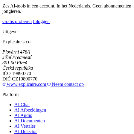
Zes AI-tools in één account. In het Nederlands. Geen abonnementen
jongleren.
Gratis proberen
Inloggen
Uitgever
Explicaire s.r.o.
Plovární 478/1
Jižní Předměstí
301 00 Plzeň
Česká republika
IČO
19890770
DIČ
CZ19890770
www.explicaire.com
Neem contact op
Platform
AI Chat
AI Afbeeldingen
AI Audio
AI Documenten
AI Vertaler
AI Detector