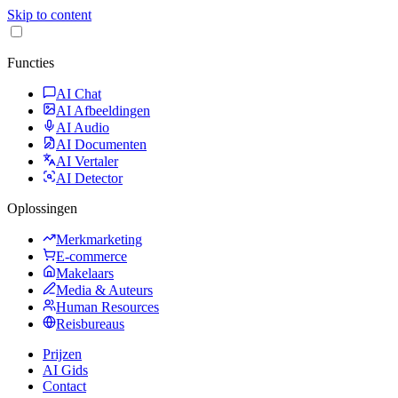
Skip to content
Functies
AI Chat
AI Afbeeldingen
AI Audio
AI Documenten
AI Vertaler
AI Detector
Oplossingen
Merkmarketing
E-commerce
Makelaars
Media & Auteurs
Human Resources
Reisbureaus
Prijzen
AI Gids
Contact