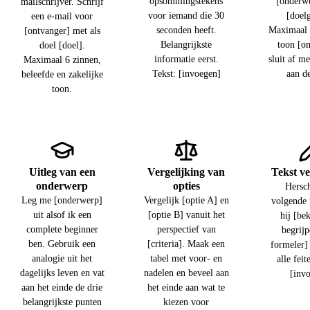
opsommingstekens
[onderw
mailschrijver. Schrijf
voor iemand die 30
[doel
een e-mail voor
seconden heeft.
Maximaal 
[ontvanger] met als
Belangrijkste
toon [om
doel [doel].
informatie eerst.
sluit af m
Maximaal 6 zinnen,
Tekst: [invoegen]
aan de
beleefde en zakelijke
toon.
Uitleg van een
Vergelijking van
Tekst v
onderwerp
opties
Hersch
Leg me [onderwerp]
Vergelijk [optie A] en
volgende 
uit alsof ik een
[optie B] vanuit het
hij [be
complete beginner
perspectief van
begrijp
ben. Gebruik een
[criteria]. Maak een
formeler]
analogie uit het
tabel met voor- en
alle feit
dagelijks leven en vat
nadelen en beveel aan
[inv
aan het einde de drie
het einde aan wat te
belangrijkste punten
kiezen voor