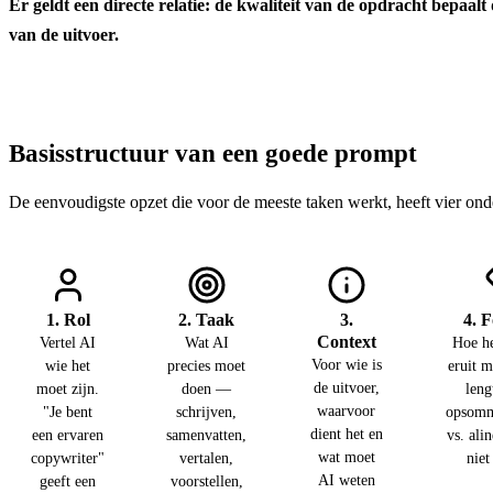
Er geldt een directe relatie: de kwaliteit van de opdracht bepaalt 
van de uitvoer.
Basisstructuur van een goede prompt
De eenvoudigste opzet die voor de meeste taken werkt, heeft vier ond
1. Rol
2. Taak
3.
4. 
Context
Vertel AI
Wat AI
Hoe he
Voor wie is
wie het
precies moet
eruit 
de uitvoer,
moet zijn.
doen —
leng
waarvoor
"Je bent
schrijven,
opsomm
dient het en
een ervaren
samenvatten,
vs. alin
wat moet
copywriter"
vertalen,
niet
AI weten
geeft een
voorstellen,