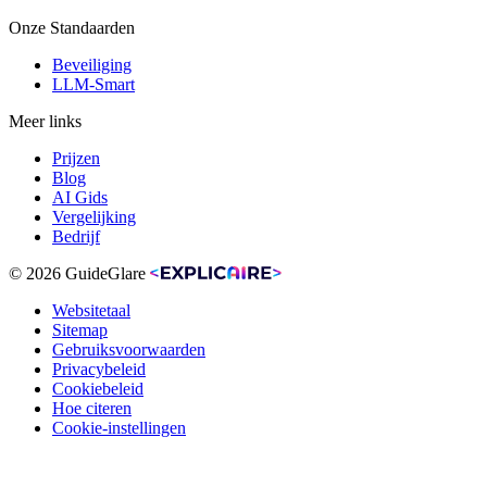
Onze Standaarden
Beveiliging
LLM-Smart
Meer links
Prijzen
Blog
AI Gids
Vergelijking
Bedrijf
© 2026 GuideGlare
Websitetaal
Sitemap
Gebruiksvoorwaarden
Privacybeleid
Cookiebeleid
Hoe citeren
Cookie-instellingen