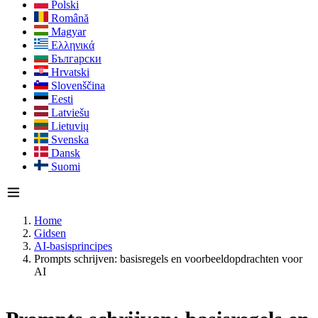
Polski
Română
Magyar
Ελληνικά
Български
Hrvatski
Slovenščina
Eesti
Latviešu
Lietuvių
Svenska
Dansk
Suomi
Home
Gidsen
AI-basisprincipes
Prompts schrijven: basisregels en voorbeeldopdrachten voor
AI