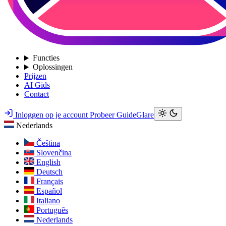
Functies
Oplossingen
Prijzen
AI Gids
Contact
Inloggen op je account
Probeer GuideGlare
Nederlands
Čeština
Slovenčina
English
Deutsch
Français
Español
Italiano
Português
Nederlands