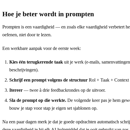
derde versie is vaak de
publiceren.
goede.
Hoe je beter wordt in prompten
Prompten is een vaardigheid — en zoals elke vaardigheid verbetert he
oefenen, niet door te lezen.
Een werkbare aanpak voor de eerste week:
Kies één terugkerende taak
uit je werk (e-mails, samenvattingen
beschrijvingen).
Schrijf een prompt volgens de structuur
Rol + Taak + Context 
Itereer
— twee à drie feedbackrondes op de uitvoer.
Sla de prompt op die werkte.
De volgende keer pas je hem gew
bouw je stap voor stap je eigen set sjablonen op.
Na een paar dagen merk je dat je goede opdrachten automatisch schrij
deze vaardigheid je bij elk AI-hulpmiddel dat je ooit gebruikt van pas