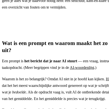
geeft je alles wat je daarvoor nodig hebt: een structuur, kant-en-klare 
een overzicht van fouten om te vermijden.
Wat is een prompt en waarom maakt het zo 
uit?
Een prompt is
het bericht dat je naar AI stuurt
— een vraag, instruc
taakopdracht. (Meer begrippen vind je in de
AI-woordenlijst
.)
Waarom is het zo belangrijk? Omdat AI niet in je hoofd kan kijken.
H
dat het het meest waarschijnlijke antwoord genereert op wat je schrijf
wat je
bedoelde
. Als de opdracht vaag is, vult AI de ontbrekende detai
van het gemiddelde. En het gemiddelde is precies wat je terugkrijgt.