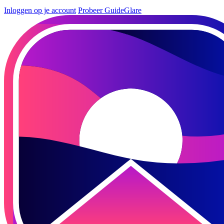
Inloggen op je account
Probeer GuideGlare