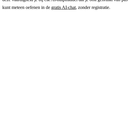
kunt meteen oefenen in de
gratis AI-chat
, zonder registratie.
Probeer de sjablonen in de praktijk
Kopieer een sjabloon uit dit artikel naar de AI-chat en zie het v
met een algemene opdracht. AI Chat GuideGlare werkt in 
Nederlands, direct in de browser.
→ AI Chat GuideGlare openen