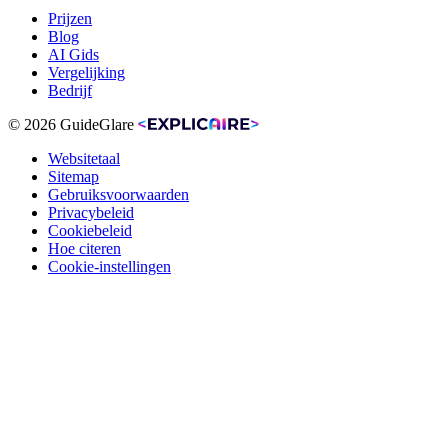
Prijzen
Blog
AI Gids
Vergelijking
Bedrijf
© 2026 GuideGlare
Websitetaal
Sitemap
Gebruiksvoorwaarden
Privacybeleid
Cookiebeleid
Hoe citeren
Cookie-instellingen