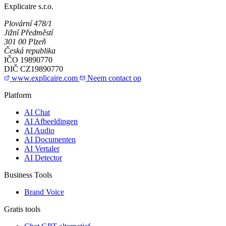
Explicaire s.r.o.
Plovární 478/1
Jižní Předměstí
301 00 Plzeň
Česká republika
IČO
19890770
DIČ
CZ19890770
www.explicaire.com
Neem contact op
Platform
AI Chat
AI Afbeeldingen
AI Audio
AI Documenten
AI Vertaler
AI Detector
Business Tools
Brand Voice
Gratis tools