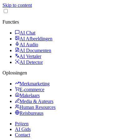
Skip to content
Functies
AI Chat
AI Afbeeldingen
AI Audio
AI Documenten
AI Vertaler
AI Detector
Oplossingen
Merkmarketing
E-commerce
Makelaars
Media & Auteurs
Human Resources
Reisbureaus
Prijzen
AI Gids
Contact