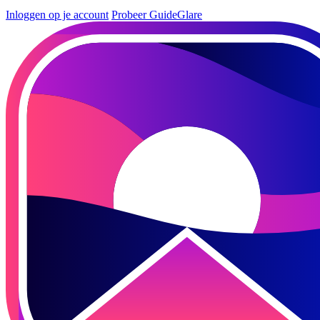
Inloggen op je account
Probeer GuideGlare