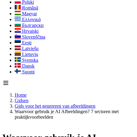
Polski
Română
Magyar
Ελληνικά
Български
Hrvatski
Slovenščina
Eesti
Latviešu
Lietuvių
Svenska
Dansk
Suomi
Home
Gidsen
Gids voor het genereren van afbeeldingen
Waarvoor gebruik je AI Afbeeldingen? 7 sectoren met
praktijkvoorbeelden