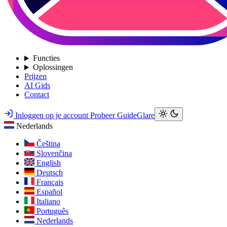
Functies
Oplossingen
Prijzen
AI Gids
Contact
Inloggen op je account
Probeer GuideGlare
Nederlands
Čeština
Slovenčina
English
Deutsch
Français
Español
Italiano
Português
Nederlands