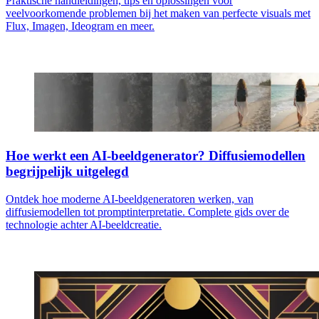
Praktische handleidingen, tips en oplossingen voor
veelvoorkomende problemen bij het maken van perfecte visuals met
Flux, Imagen, Ideogram en meer.
Hoe werkt een AI-beeldgenerator? Diffusiemodellen
begrijpelijk uitgelegd
Ontdek hoe moderne AI-beeldgeneratoren werken, van
diffusiemodellen tot promptinterpretatie. Complete gids over de
technologie achter AI-beeldcreatie.