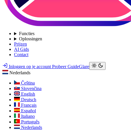
Functies
Oplossingen
Prijzen
AI Gids
Contact
Inloggen op je account
Probeer GuideGlare
Nederlands
Čeština
Slovenčina
English
Deutsch
Français
Español
Italiano
Português
Nederlands