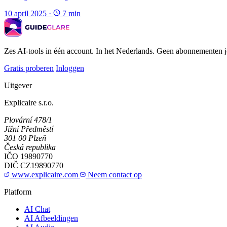
10 april 2025
·
7 min
Zes AI-tools in één account. In het Nederlands. Geen abonnementen j
Gratis proberen
Inloggen
Uitgever
Explicaire s.r.o.
Plovární 478/1
Jižní Předměstí
301 00 Plzeň
Česká republika
IČO
19890770
DIČ
CZ19890770
www.explicaire.com
Neem contact op
Platform
AI Chat
AI Afbeeldingen