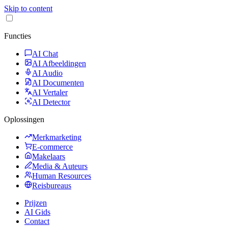
Skip to content
Functies
AI Chat
AI Afbeeldingen
AI Audio
AI Documenten
AI Vertaler
AI Detector
Oplossingen
Merkmarketing
E-commerce
Makelaars
Media & Auteurs
Human Resources
Reisbureaus
Prijzen
AI Gids
Contact