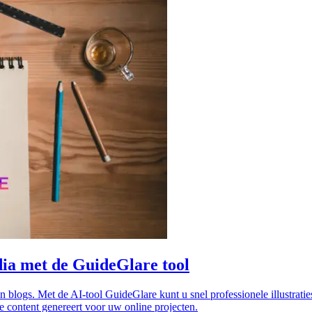
dia met de GuideGlare tool
en blogs. Met de AI-tool GuideGlare kunt u snel professionele illustrati
e content genereert voor uw online projecten.