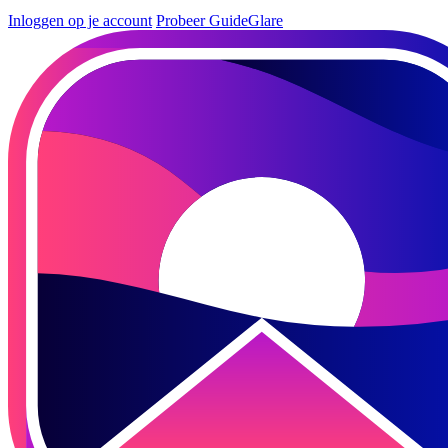
Inloggen op je account
Probeer GuideGlare