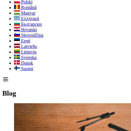
Polski
Română
Magyar
Ελληνικά
Български
Hrvatski
Slovenščina
Eesti
Latviešu
Lietuvių
Svenska
Dansk
Suomi
Blog