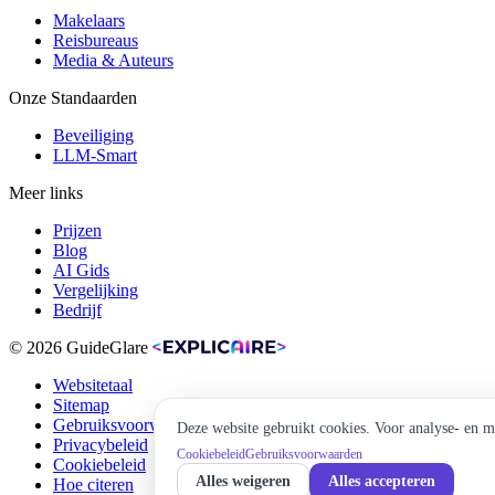
Makelaars
Reisbureaus
Media & Auteurs
Onze Standaarden
Beveiliging
LLM-Smart
Meer links
Prijzen
Blog
AI Gids
Vergelijking
Bedrijf
© 2026 GuideGlare
Websitetaal
Sitemap
Gebruiksvoorwaarden
Deze website gebruikt cookies. Voor analyse- en
Privacybeleid
Cookiebeleid
Gebruiksvoorwaarden
Cookiebeleid
Alles weigeren
Alles accepteren
Hoe citeren