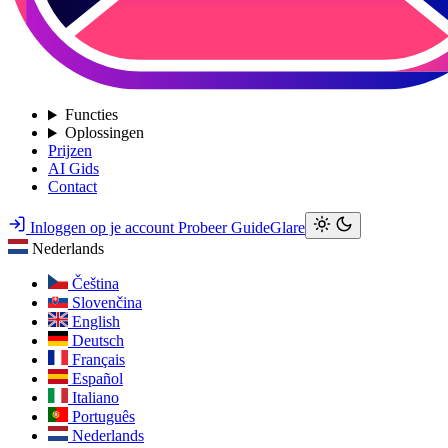
Functies
Oplossingen
Prijzen
AI Gids
Contact
Inloggen op je account
Probeer GuideGlare
Nederlands
Čeština
Slovenčina
English
Deutsch
Français
Español
Italiano
Português
Nederlands