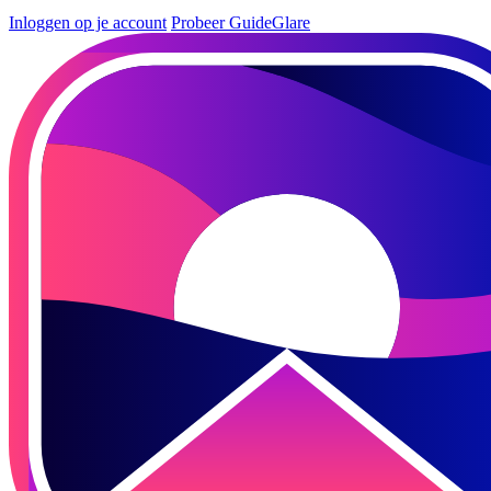
Inloggen op je account
Probeer GuideGlare