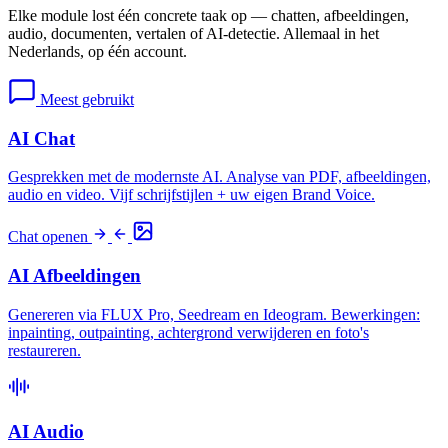
Elke module lost één concrete taak op — chatten, afbeeldingen,
audio, documenten, vertalen of AI-detectie. Allemaal in het
Nederlands, op één account.
Meest gebruikt
AI Chat
Gesprekken met de modernste AI. Analyse van PDF, afbeeldingen,
audio en video. Vijf schrijfstijlen + uw eigen Brand Voice.
Chat openen
AI Afbeeldingen
Genereren via FLUX Pro, Seedream en Ideogram. Bewerkingen:
inpainting, outpainting, achtergrond verwijderen en foto's
restaureren.
AI Audio