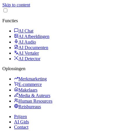
Skip to content
Functies
AI Chat
AI Afbeeldingen
AI Audio
AI Documenten
AI Vertaler
AI Detector
Oplossingen
Merkmarketing
E-commerce
Makelaars
Media & Auteurs
Human Resources
Reisbureaus
Prijzen
AI Gids
Contact