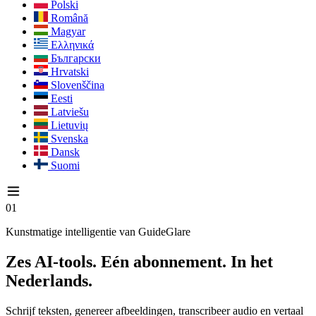
Polski
Română
Magyar
Ελληνικά
Български
Hrvatski
Slovenščina
Eesti
Latviešu
Lietuvių
Svenska
Dansk
Suomi
01
Kunstmatige intelligentie van GuideGlare
Zes AI-tools. Eén abonnement. In het
Nederlands.
Schrijf teksten, genereer afbeeldingen, transcribeer audio en vertaal