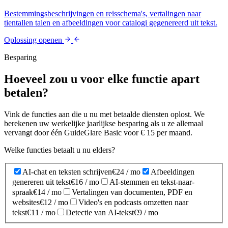
Bestemmingsbeschrijvingen en reisschema's, vertalingen naar
tientallen talen en afbeeldingen voor catalogi gegenereerd uit tekst.
Oplossing openen
Besparing
Hoeveel zou u voor elke functie apart
betalen?
Vink de functies aan die u nu met betaalde diensten oplost. We
berekenen uw werkelijke jaarlijkse besparing als u ze allemaal
vervangt door één GuideGlare Basic voor € 15 per maand.
Welke functies betaalt u nu elders?
AI-chat en teksten schrijven
€24
/ mo
Afbeeldingen
genereren uit tekst
€16
/ mo
AI-stemmen en tekst-naar-
spraak
€14
/ mo
Vertalingen van documenten, PDF en
websites
€12
/ mo
Video's en podcasts omzetten naar
tekst
€11
/ mo
Detectie van AI-tekst
€9
/ mo