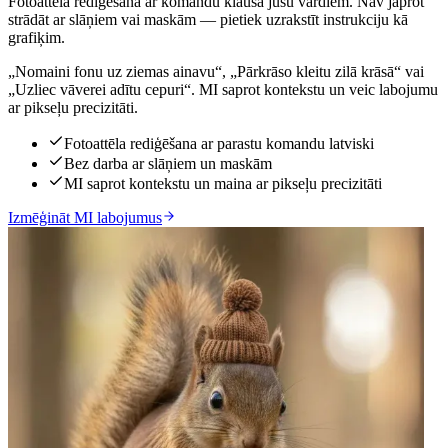
Fotoattēla rediģēšana ar komandu klausa jūsu vārdiem. Nav jāprot
strādāt ar slāņiem vai maskām — pietiek uzrakstīt instrukciju kā
grafiķim.
„Nomaini fonu uz ziemas ainavu“, „Pārkrāso kleitu zilā krāsā“ vai
„Uzliec vāverei adītu cepuri“. MI saprot kontekstu un veic labojumu
ar pikseļu precizitāti.
Fotoattēla rediģēšana ar parastu komandu latviski
Bez darba ar slāņiem un maskām
MI saprot kontekstu un maina ar pikseļu precizitāti
Izmēģināt MI labojumus