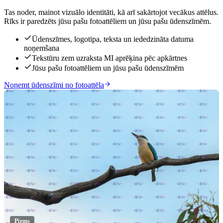
Tas noder, mainot vizuālo identitāti, kā arī sakārtojot vecākus attēlus.
Rīks ir paredzēts jūsu pašu fotoattēliem un jūsu pašu ūdenszīmēm.
Ūdenszīmes, logotipa, teksta un iededzināta datuma
noņemšana
Tekstūru zem uzraksta MI aprēķina pēc apkārtnes
Jūsu pašu fotoattēliem un jūsu pašu ūdenszīmēm
Noņemt ūdenszīmi no fotoattēla
Pirms