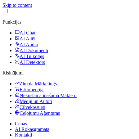
Skip to content
Funkcijas
AI Chat
AI Attēli
AI Audio
AI Dokumenti
AI Tulkotājs
AI Detektors
Risinājumi
Zīmola Mārketings
E-komercija
Nekustamā īpašuma Mākle ri
Mediji un Autori
Cilvēkresursi
Ceļojumu Aģentūras
Cenas
AI Rokasgrāmata
Kontakti