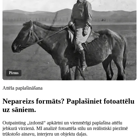
Pirms
Attēla paplašināšana
Nepareizs formāts? Paplašiniet fotoattēlu
Klikšķini, lai atklātu
uz sāniem.
Outpainting „izdomā“ apkārtni un vienmērīgi paplašina attēlu
jebkurā virzienā. MI analizē fotoattēla stilu un reālistiski piezīmē
trūkstošo ainavu, interjeru un objektu daļas.