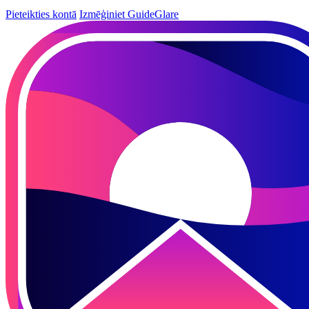
Pieteikties kontā
Izmēģiniet GuideGlare