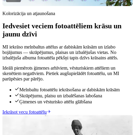
Kolorizācija un atjaunošana
Iedvesiet veciem fotoattēliem krāsu un
Klikšķini, lai atklātu
jaunu dzīvi
MI iekrāso melnbaltus attēlus ar dabiskām krāsām un izlabo
bojājumus — skrāpējumus, plaisas un izbalējušas vietas. No
izbalējuša albuma fotoattēla pēkšņi tapis dzīvs krāsains attēls.
Ideāli piemērots ģimenes arhīviem, vēsturiskiem attēliem un
skenētiem negatīviem. Pietiek augšupielādēt fotoattēlu, un MI
parūpēsies par pārējo.
Melnbaltu fotoattēlu iekrāsošana ar dabiskām krāsām
Skrāpējumu, plaisu un izbalēšanas labošana
Ģimenes un vēsturisko attēlu glābšana
Iekrāsot vecu fotoattēlu