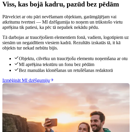
Viss, kas bojā kadru, pazūd bez pēdām
Pārvelciet ar otu pāri nevēlamam objektam, garāmgājējam vai
atkritumu tvertnei — MI dzēšgumija to noņem un trūkstošo vietu
aprēķina tik patiesi, ka pēc tā nepaliek nekādu pēdu.
Tā darbojas ar traucējošiem elementiem fonā, vadiem, logotipiem uz
sienām un negaidītiem viesiem kadrā. Rezultāts izskatās tā, it kā
objekts tur nekad nebūtu bijis.
Objektu, cilvēku un traucējošu elementu noņemšana ar otu
MI aprēķina tekstūru un fonu bez pēdām
Bez manuālas klonēšanas un retušēšanas redaktorā
Izmēģināt MI dzēšgumiju