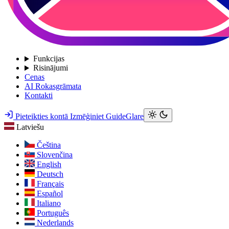
Funkcijas
Risinājumi
Cenas
AI Rokasgrāmata
Kontakti
Pieteikties kontā
Izmēģiniet GuideGlare
Latviešu
Čeština
Slovenčina
English
Deutsch
Français
Español
Italiano
Português
Nederlands