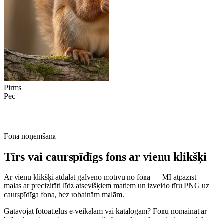
Pirms
Pēc
Fona noņemšana
Tīrs vai caurspīdīgs fons ar vienu klikšķi
Ar vienu klikšķi atdalāt galveno motīvu no fona — MI atpazīst
malas ar precizitāti līdz atsevišķiem matiem un izveido tīru PNG uz
caurspīdīga fona, bez robainām malām.
Gatavojat fotoattēlus e-veikalam vai katalogam? Fonu nomaināt ar