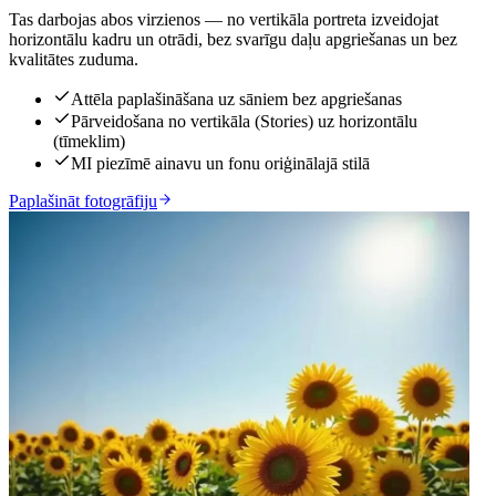
Tas darbojas abos virzienos — no vertikāla portreta izveidojat
horizontālu kadru un otrādi, bez svarīgu daļu apgriešanas un bez
kvalitātes zuduma.
Attēla paplašināšana uz sāniem bez apgriešanas
Pārveidošana no vertikāla (Stories) uz horizontālu
(tīmeklim)
MI piezīmē ainavu un fonu oriģinālajā stilā
Paplašināt fotogrāfiju