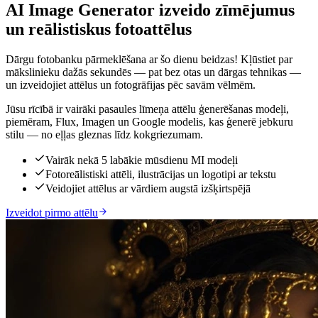
AI Image Generator izveido zīmējumus
un reālistiskus fotoattēlus
Dārgu fotobanku pārmeklēšana ar šo dienu beidzas! Kļūstiet par
mākslinieku dažās sekundēs — pat bez otas un dārgas tehnikas —
un izveidojiet attēlus un fotogrāfijas pēc savām vēlmēm.
Jūsu rīcībā ir vairāki pasaules līmeņa attēlu ģenerēšanas modeļi,
piemēram, Flux, Imagen un Google modelis, kas ģenerē jebkuru
stilu — no eļļas gleznas līdz kokgriezumam.
Vairāk nekā 5 labākie mūsdienu MI modeļi
Fotoreālistiski attēli, ilustrācijas un logotipi ar tekstu
Veidojiet attēlus ar vārdiem augstā izšķirtspējā
Izveidot pirmo attēlu