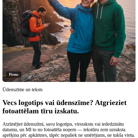
Pirms
Ūdenszīme un teksts
Vecs logotips vai ūdenszīme? Atgrieziet
Klikšķini, lai atklātu
fotoattēlam tīru izskatu.
Atzīmējiet ūdenszīmi, savu logotipu, virsrakstu vai iededzinātu
datumu, un MI to no fotoattēla noņem — tekstūru zem uzraksta
aprēķina pēc apkārtnes, tāpēc nepaliek ne smērējums, ne tukša vieta.