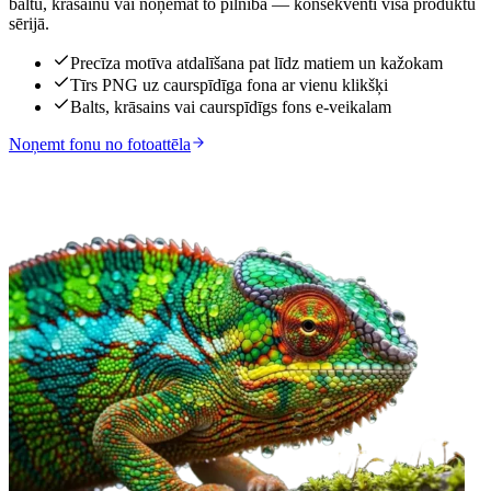
baltu, krāsainu vai noņemat to pilnībā — konsekventi visā produktu
sērijā.
Precīza motīva atdalīšana pat līdz matiem un kažokam
Tīrs PNG uz caurspīdīga fona ar vienu klikšķi
Balts, krāsains vai caurspīdīgs fons e-veikalam
Noņemt fonu no fotoattēla