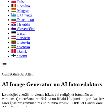
Polski
Română
Magyar
Ελληνικά
Български
Hrvatski
Slovenščina
Eesti
Latviešu
Lietuvių
Svenska
Dansk
Suomi
GuideGlare AI Attēli
AI Image Generator
un AI fotoredaktors
Izveidojiet vizuāli no vienas frāzes vai rediģējiet fotoattēlu ar
vārdiem. Ģenerēšana, retušēšana un lielāki labojumi — pārlūkā, bez
sarežģītas programmatūras un pilnībā latviski. Atklājiet GuideGlare