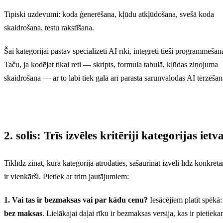
Tipiski uzdevumi: koda ģenerēšana, kļūdu atkļūdošana, svešā koda
skaidrošana, testu rakstīšana.
Šai kategorijai pastāv specializēti AI rīki, integrēti tieši programmēšan
Taču, ja kodējat tikai reti — skripts, formula tabulā, kļūdas ziņojuma
skaidrošana — ar to labi tiek galā arī parasta sarunvalodas AI tērzēšan
2. solis: Trīs izvēles kritēriji kategorijas ietv
Tiklīdz zināt, kurā kategorijā atrodaties, sašaurināt izvēli līdz konkrē
ir vienkārši. Pietiek ar trim jautājumiem:
1. Vai tas ir bezmaksas vai par kādu cenu?
Iesācējiem platīt spēkā
bez maksas
. Lielākajai daļai rīku ir bezmaksas versija, kas ir pietiek