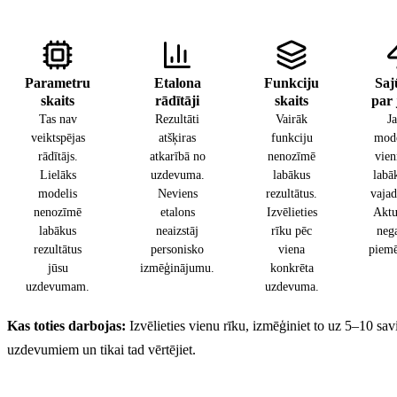
Parametru
Etalona
Funkciju
Saj
skaits
rādītāji
skaits
par
Tas nav
Rezultāti
Vairāk
J
veiktspējas
atšķiras
funkciju
mode
rādītājs.
atkarībā no
nenozīmē
vien
Lielāks
uzdevuma.
labākus
labā
modelis
Neviens
rezultātus.
vaja
nenozīmē
etalons
Izvēlieties
Aktu
labākus
neaizstāj
rīku pēc
neg
rezultātus
personisko
viena
piemē
jūsu
izmēģinājumu.
konkrēta
uzdevumam.
uzdevuma.
Kas toties darbojas:
Izvēlieties vienu rīku, izmēģiniet to uz 5–10 sa
uzdevumiem un tikai tad vērtējiet.