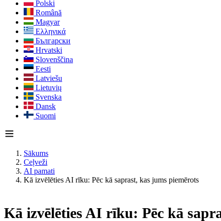
Polski
Română
Magyar
Ελληνικά
Български
Hrvatski
Slovenščina
Eesti
Latviešu
Lietuvių
Svenska
Dansk
Suomi
Sākums
Ceļveži
AI pamati
Kā izvēlēties AI rīku: Pēc kā saprast, kas jums piemērots
Kā izvēlēties AI rīku: Pēc kā sapra