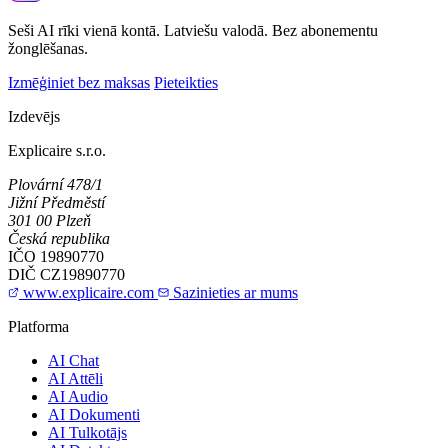
Seši AI rīki vienā kontā. Latviešu valodā. Bez abonementu
žonglēšanas.
Izmēģiniet bez maksas
Pieteikties
Izdevējs
Explicaire s.r.o.
Plovární 478/1
Jižní Předměstí
301 00 Plzeň
Česká republika
IČO
19890770
DIČ
CZ19890770
www.explicaire.com
Sazinieties ar mums
Platforma
AI Chat
AI Attēli
AI Audio
AI Dokumenti
AI Tulkotājs