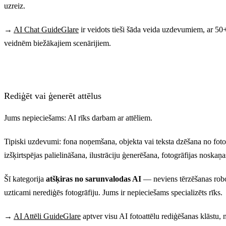
uzreiz.
→
AI Chat GuideGlare
ir veidots tieši šāda veida uzdevumiem, ar 50
veidnēm biežākajiem scenārijiem.
Rediģēt vai ģenerēt attēlus
Jums nepieciešams: AI rīks darbam ar attēliem.
Tipiski uzdevumi: fona noņemšana, objekta vai teksta dzēšana no fotog
izšķirtspējas palielināšana, ilustrāciju ģenerēšana, fotogrāfijas noskaņ
Šī kategorija
atšķiras no sarunvalodas AI
— neviens tērzēšanas rob
uzticami nerediģēs fotogrāfiju. Jums ir nepieciešams specializēts rīks.
→
AI Attēli GuideGlare
aptver visu AI fotoattēlu rediģēšanas klāstu,