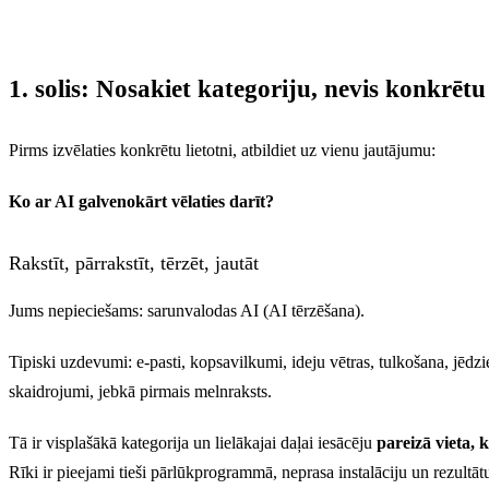
1. solis: Nosakiet kategoriju, nevis konkrētu
Pirms izvēlaties konkrētu lietotni, atbildiet uz vienu jautājumu:
Ko ar AI galvenokārt vēlaties darīt?
Rakstīt, pārrakstīt, tērzēt, jautāt
Jums nepieciešams: sarunvalodas AI (AI tērzēšana).
Tipiski uzdevumi: e-pasti, kopsavilkumi, ideju vētras, tulkošana, jēdz
skaidrojumi, jebkā pirmais melnraksts.
Tā ir visplašākā kategorija un lielākajai daļai iesācēju
pareizā vieta, 
Rīki ir pieejami tieši pārlūkprogrammā, neprasa instalāciju un rezultāt