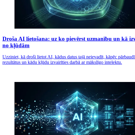
Droša AI lietošana: uz ko pievērst uzmanību un kā izv
no kļūdām
Uzziniet, kā droši lietot AI, kādus datus tajā neievadīt, kāpēc pārbaudī
rezultātus un kādu kļūdu izvairīties darbā ar mākslīgo intelektu.