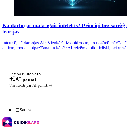
Kā darbojas mākslīgais intelekts? Principi bez sarežģī
teorijas
Interesē, kā darbojas AI? Vienkārši izskaidrosim, ko nozīmē mācīšanā
datiem, modeļu atpazīšana un kāpēc AI reizēm atbild lieliski, bet reiz
TĒMAS PĀRSKATS
AI pamati
Visi raksti par AI pamati
Saturs