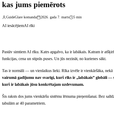
kas jums piemērots
GuideGlare komanda
2026. gada 7. marts
5 min
AI iesācējiem
AI rīki
Pastāv simtiem AI rīku. Katrs apgalvo, ka ir labākais. Katram ir atšķir
funkcijas, cena un stiprās puses. Un jūs nezināt, no kurienes sākt.
Tas ir normāli — un vienlaikus lieki. Rīka izvēle ir vienkāršāka, nekā 
vairumā gadījumu nav svarīgi, kurš rīks ir „labākais” globāli — s
kurš ir labākais jūsu konkrētajam uzdevumam.
Šis raksts dos jums vienkāršu sistēmu lēmuma pieņemšanai. Bez salī
tabulām ar 40 parametriem.