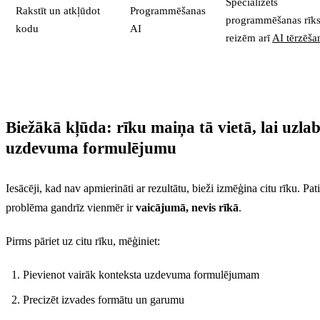
Specializēts
Rakstīt un atkļūdot
Programmēšanas
programmēšanas rīks
kodu
AI
reizēm arī
AI tērzēša
Biežākā kļūda: rīku maiņa tā vietā, lai uzla
uzdevuma formulējumu
Iesācēji, kad nav apmierināti ar rezultātu, bieži izmēģina citu rīku. Pat
problēma gandrīz vienmēr ir
vaicājumā, nevis rīkā
.
Pirms pāriet uz citu rīku, mēģiniet:
Pievienot vairāk konteksta uzdevuma formulējumam
Precizēt izvades formātu un garumu