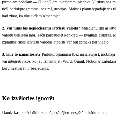
pirmajām nedēļām — GuideGlare, piemēram, piedāvā
AI rīkus bez m
tieši pārlūkprogrammā, bez reģistrācijas. Maksas plānu iegādājieties ti
kad zināt, ka rīku tiešām izmantojat.
2. Vai jums tas nepieciešams latviešu valodā?
Mūsdienu rīki ar latv
valodu tiek galā labi. Taču pārbaudiet konkrēti — kvalitāte atšķiras. 
izplatītos rīkos latviešu valodas atbalsts var būt zemāks par vidējo.
3. Kur to izmantosiet?
Pārlūkprogrammā (bez instalācijas), mobilajā 
vai integrēti rīkos, ko jau izmantojat (Word, Gmail, Notion)? Labākais
kuru neatverat, ir bezjēdzīgs.
Ko izvēloties ignorēt
Daudz kas, ko AI rīki reklamē, iesācējiem nespēlē nekādu lomu: