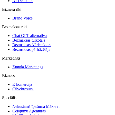
AI Detektors
Biznesa rīki
Brand Voice
Bezmaksas rīki
Chat GPT alternatīva
Bezmaksas tulkotājs
Bezmaksas AI detektors
Bezmaksas pārfrāzētājs
Mārketings
Zīmola Mārketings
Bizness
E-komercija
Cilvēkresursi
Speciālisti
Nekustamā īpašuma Mākle ri
Ceļojumu Aģentūras