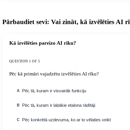
Pārbaudiet sevi: Vai zināt, kā izvēlēties AI r
Kā izvēlēties pareizo AI rīku?
QUESTION 1 OF 5
Pēc kā primāri vajadzētu izvēlēties AI rīku?
Pēc tā, kuram ir visvairāk funkciju
A
Pēc tā, kuram ir labākie etalona rādītāji
B
Pēc konkrētā uzdevuma, ko ar to vēlaties veikt
C