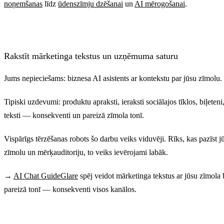
noņemšanas
līdz
ūdenszīmju dzēšanai
un
AI mērogošanai
.
Rakstīt mārketinga tekstus un uzņēmuma saturu
Jums nepieciešams: biznesa AI asistents ar kontekstu par jūsu zīmolu.
Tipiski uzdevumi: produktu apraksti, ieraksti sociālajos tīklos, biļeten
teksti — konsekventi un pareizā zīmola tonī.
Vispārīgs tērzēšanas robots šo darbu veiks viduvēji. Rīks, kas pazīst j
zīmolu un mērķauditoriju, to veiks ievērojami labāk.
→
AI Chat GuideGlare
spēj veidot mārketinga tekstus ar jūsu zīmola 
pareizā tonī — konsekventi visos kanālos.