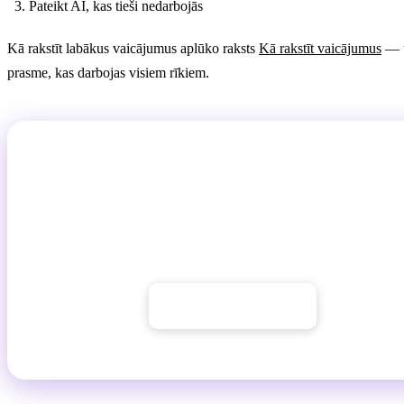
Pateikt AI, kas tieši nedarbojās
Kā rakstīt labākus vaicājumus aplūko raksts
Kā rakstīt vaicājumus
— u
prasme, kas darbojas visiem rīkiem.
Izmēģiniet uzreiz
Instalācija vai kredītkartes reģistrācija nav nepieciešama. AI C
GuideGlare ir pieejams tieši pārlūkprogrammā — ideāla vieta, 
izmēģināt sarunvalodas AI bez saistībām.
→ Atvērt AI Chat