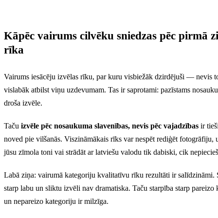
Kāpēc vairums cilvēku sniedzas pēc pirmā 
rīka
Vairums iesācēju izvēlas rīku, par kuru visbiežāk dzirdējuši — nevis t
vislabāk atbilst viņu uzdevumam. Tas ir saprotami: pazīstams nosauku
droša izvēle.
Taču
izvēle pēc nosaukuma slavenības, nevis pēc vajadzības
ir tieš
noved pie vilšanās. Viszināmākais rīks var nespēt rediģēt fotogrāfiju, 
jūsu zīmola toni vai strādāt ar latviešu valodu tik dabiski, cik nepiecie
Labā ziņa: vairumā kategoriju kvalitatīvu rīku rezultāti ir salīdzināmi.
starp labu un sliktu izvēli nav dramatiska. Taču starpība starp pareizo 
un nepareizo kategoriju ir milzīga.