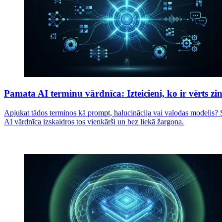
Pamata AI terminu vārdnīca: Izteicieni, ko ir vērts zi
Apjukat tādos terminos kā prompt, halucinācija vai valodas modelis? 
AI vārdnīca izskaidros tos vienkārši un bez liekā žargona.