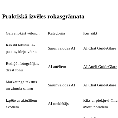
Praktiskā izvēles rokasgrāmata
Galvenokārt vēlos…
Kategorija
Kur sākt
Rakstīt tekstus, e-
Sarunvalodas AI
AI Chat GuideGlare
pastus, ideju vētras
Rediģēt fotogrāfijas,
AI attēliem
AI Attēli GuideGlare
dzēst fonu
Mārketinga tekstus
Sarunvalodas AI
AI Chat GuideGlare
un zīmola saturu
Izpēte ar aktuāliem
Rīks ar piekļuvi tīm
AI meklētājs
avotiem
avotu norādēm