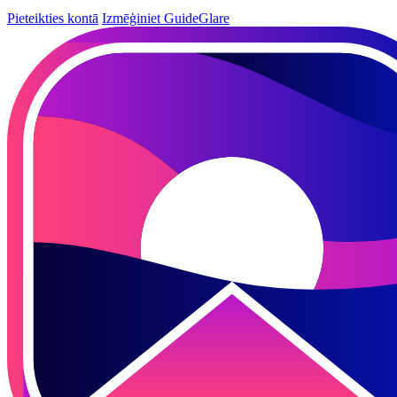
Pieteikties kontā
Izmēģiniet GuideGlare