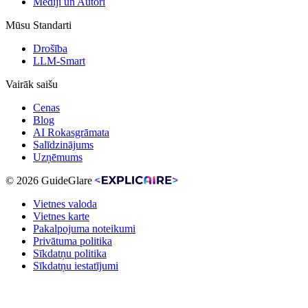
Mediji un Autori
Mūsu Standarti
Drošība
LLM-Smart
Vairāk saišu
Cenas
Blog
AI Rokasgrāmata
Salīdzinājums
Uzņēmums
© 2026 GuideGlare
Vietnes valoda
Vietnes karte
Pakalpojuma noteikumi
Privātuma politika
Sīkdatņu politika
Sīkdatņu iestatījumi