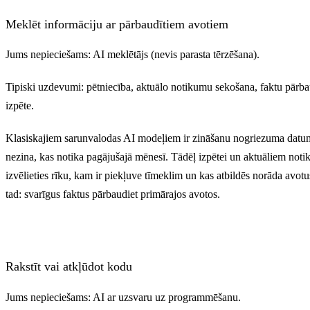
Meklēt informāciju ar pārbaudītiem avotiem
Jums nepieciešams: AI meklētājs (nevis parasta tērzēšana).
Tipiski uzdevumi: pētniecība, aktuālo notikumu sekošana, faktu pārb
izpēte.
Klasiskajiem sarunvalodas AI modeļiem ir zināšanu nogriezuma datu
nezina, kas notika pagājušajā mēnesī. Tādēļ izpētei un aktuāliem not
izvēlieties rīku, kam ir piekļuve tīmeklim un kas atbildēs norāda avot
tad: svarīgus faktus pārbaudiet primārajos avotos.
Rakstīt vai atkļūdot kodu
Jums nepieciešams: AI ar uzsvaru uz programmēšanu.