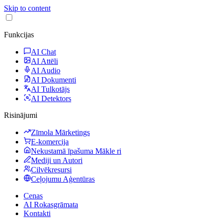
Skip to content
Funkcijas
AI Chat
AI Attēli
AI Audio
AI Dokumenti
AI Tulkotājs
AI Detektors
Risinājumi
Zīmola Mārketings
E-komercija
Nekustamā īpašuma Mākle ri
Mediji un Autori
Cilvēkresursi
Ceļojumu Aģentūras
Cenas
AI Rokasgrāmata
Kontakti