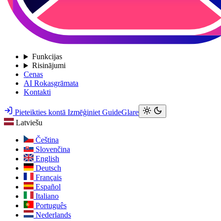
Funkcijas
Risinājumi
Cenas
AI Rokasgrāmata
Kontakti
Pieteikties kontā
Izmēģiniet GuideGlare
Latviešu
Čeština
Slovenčina
English
Deutsch
Français
Español
Italiano
Português
Nederlands