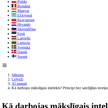
Polski
Română
Magyar
Ελληνικά
Български
Hrvatski
Slovenščina
Eesti
Latviešu
Lietuvių
Svenska
Dansk
Suomi
Sākums
Ceļveži
AI pamati
Kā darbojas mākslīgais intelekts? Principi bez sarežģītas teorija
Kā darbojas mākslīgais intele