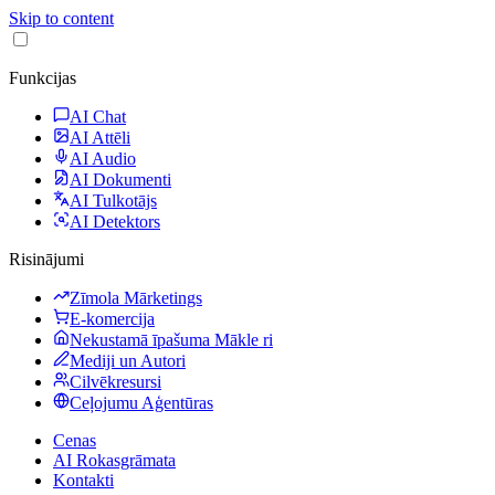
Skip to content
Funkcijas
AI Chat
AI Attēli
AI Audio
AI Dokumenti
AI Tulkotājs
AI Detektors
Risinājumi
Zīmola Mārketings
E-komercija
Nekustamā īpašuma Mākle ri
Mediji un Autori
Cilvēkresursi
Ceļojumu Aģentūras
Cenas
AI Rokasgrāmata
Kontakti