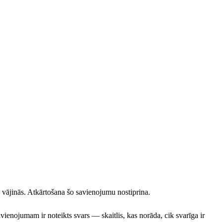
 vājinās. Atkārtošana šo savienojumu nostiprina.
vienojumam ir noteikts svars — skaitlis, kas norāda, cik svarīga ir