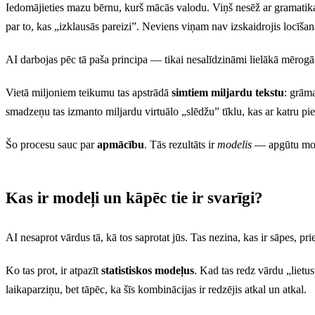
Iedomājieties mazu bērnu, kurš mācās valodu. Viņš nesēž ar gramatik
par to, kas „izklausās pareizi”. Neviens viņam nav izskaidrojis locīšan
AI darbojas pēc tā paša principa — tikai nesalīdzināmi lielākā mērogā
Vietā miljoniem teikumu tas apstrādā
simtiem miljardu tekstu
: grāma
smadzeņu tas izmanto miljardu virtuālo „slēdžu” tīklu, kas ar katru p
Šo procesu sauc par
apmācību
. Tās rezultāts ir
modelis
— apgūtu mode
Kas ir modeļi un kāpēc tie ir svarīgi?
AI nesaprot vārdus tā, kā tos saprotat jūs. Tas nezina, kas ir sāpes, pr
Ko tas prot, ir atpazīt
statistiskos modeļus
. Kad tas redz vārdu „lietu
laikaparziņu, bet tāpēc, ka šīs kombinācijas ir redzējis atkal un atkal.