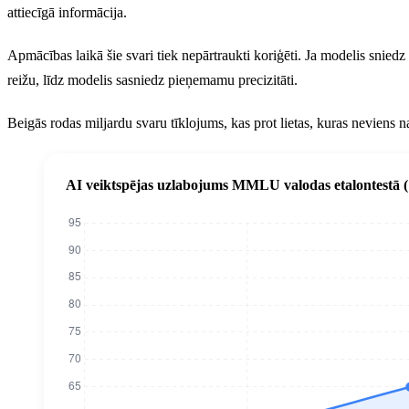
attiecīgā informācija.
Apmācības laikā šie svari tiek nepārtraukti koriģēti. Ja modelis sniedz
reižu, līdz modelis sasniedz pieņemamu precizitāti.
Beigās rodas miljardu svaru tīklojums, kas prot lietas, kuras neviens n
AI veiktspējas uzlabojums MMLU valodas etalontestā 