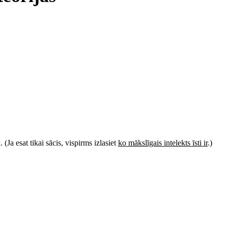
(Ja esat tikai sācis, vispirms izlasiet
ko mākslīgais intelekts īsti ir
.)