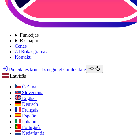
Funkcijas
Risinājumi
Cenas
AI Rokasgrāmata
Kontakti
Pieteikties kontā
Izmēģiniet GuideGlare
Latviešu
Čeština
Slovenčina
English
Deutsch
Français
Español
Italiano
Português
Nederlands