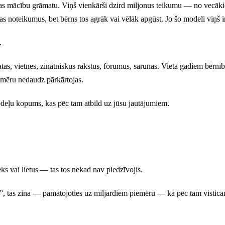
as mācību grāmatu. Viņš vienkārši dzird miljonus teikumu — no vecākie
as noteikumus, bet bērns tos agrāk vai vēlāk apgūst. Jo šo modeli viņš ir
.
tas, vietnes, zinātniskus rakstus, forumus, sarunas. Vietā gadiem bērnīb
iemēru nedaudz pārkārtojas.
ļu kopums, kas pēc tam atbild uz jūsu jautājumiem.
ieks vai lietus — tas tos nekad nav piedzīvojis.
s”, tas zina — pamatojoties uz miljardiem piemēru — ka pēc tam vistica