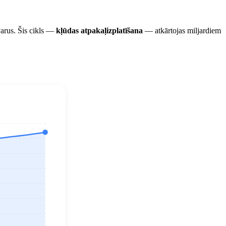
varus. Šis cikls —
kļūdas atpakaļizplatīšana
— atkārtojas miljardiem