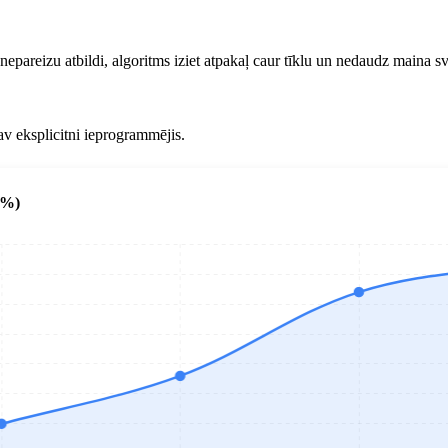
 nepareizu atbildi, algoritms iziet atpakaļ caur tīklu un nedaudz maina s
av eksplicitni ieprogrammējis.
(%)