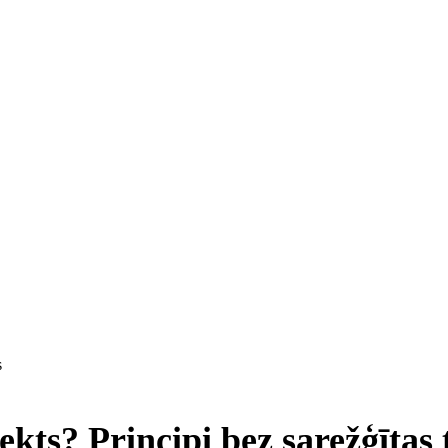
s
kts? Principi bez sarežģītas 