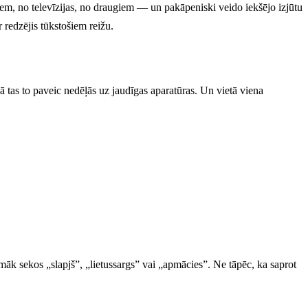
m, no televīzijas, no draugiem — un pakāpeniski veido iekšējo izjūtu
 redzējis tūkstošiem reižu.
ā tas to paveic nedēļās uz jaudīgas aparatūras. Un vietā viena
māk sekos „slapjš”, „lietussargs” vai „apmācies”. Ne tāpēc, ka saprot