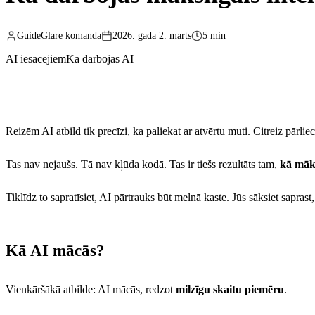
GuideGlare komanda
2026. gada 2. marts
5 min
AI iesācējiem
Kā darbojas AI
Reizēm AI atbild tik precīzi, ka paliekat ar atvērtu muti. Citreiz pārlie
Tas nav nejaušs. Tā nav kļūda kodā. Tas ir tiešs rezultāts tam,
kā māks
Tiklīdz to sapratīsiet, AI pārtrauks būt melnā kaste. Jūs sāksiet saprast
Kā AI mācās?
Vienkāršākā atbilde: AI mācās, redzot
milzīgu skaitu piemēru
.