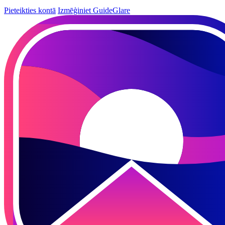
Pieteikties kontā
Izmēģiniet GuideGlare