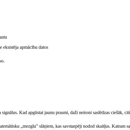
astu
de eksistēja apmācību datos
so.
ignālus. Kad apgūstat jaunu prasmi, daži neironi saslēdzas ciešāk, citi
o matemātisku „mezglu” slāņiem, kas savstarpēji nodod skaitļus. Katram sa