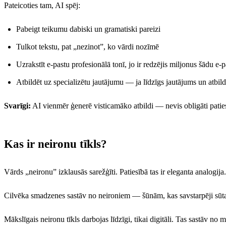
Pateicoties tam, AI spēj:
Pabeigt teikumu dabiski un gramatiski pareizi
Tulkot tekstu, pat „nezinot”, ko vārdi nozīmē
Uzrakstīt e-pastu profesionālā tonī, jo ir redzējis miljonus šādu e-p
Atbildēt uz specializētu jautājumu — ja līdzīgs jautājums un atbil
Svarīgi:
AI vienmēr ģenerē visticamāko atbildi — nevis obligāti patie
Kas ir neironu tīkls?
Vārds „neironu” izklausās sarežģīti. Patiesībā tas ir eleganta analogija.
Cilvēka smadzenes sastāv no neironiem — šūnām, kas savstarpēji sūta s
Mākslīgais neironu tīkls darbojas līdzīgi, tikai digitāli. Tas sastāv n