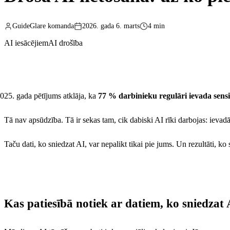
GuideGlare komanda
2026. gada 6. marts
4 min
AI iesācējiem
AI drošība
gada pētījums atklāja, ka
77 % darbinieku regulāri ievada sens
Tā nav apsūdzība. Tā ir sekas tam, cik dabiski AI rīki darbojas: ieva
Taču dati, ko sniedzat AI, var nepalikt tikai pie jums. Un rezultāti, k
Kas patiesībā notiek ar datiem, ko sniedzat 