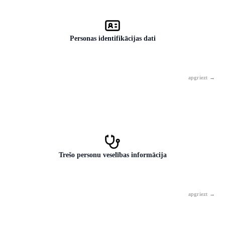
Personas identifikācijas dati
Personas kods, pases vai ID kartes numurs, dzimšanas datums
kombinācijā ar vārdu un adresi. Šī kombinācija ir pietiekama
identitātes zādzībai.
Trešo personu veselības informācija
Konsultējaties par drauga vai pacienta veselību? Anonimizējiet. Īstais