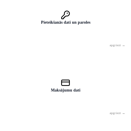
Pieteikšanās dati un paroles
Nekad — pat ne „tikai pārbaudei" vai „tikai kā piemērs". Paroles AI
vienkārši nepieder, bez izņēmuma.
Maksājumu dati
Karšu numuri, bankas konti, PIN kodi. Bez izņēmuma, bez diskusijas.