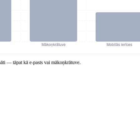
(% incidentu)
ināti — tāpat kā e-pasts vai mākoņkrātuve.
i 2025. gadā (% incidentu)