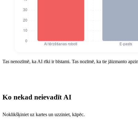
Korporatīvo datu noplūdes avoti 2025. gadā 
Tas nenozīmē, ka AI rīki ir bīstami. Tas nozīmē, ka tie jāizmanto apz
Korporatīvo datu noplūdes avot
AI tērzēšanas roboti
77
E-pasts
48
Ko nekad neievadīt AI
Mākoņkrātuve
41
Noklikšķiniet uz kartes un uzziniet, kāpēc.
Mobilās ierīces
28