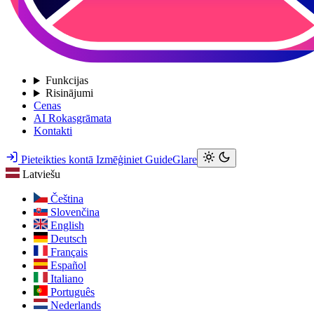
Funkcijas
Risinājumi
Cenas
AI Rokasgrāmata
Kontakti
Pieteikties kontā
Izmēģiniet GuideGlare
Latviešu
Čeština
Slovenčina
English
Deutsch
Français
Español
Italiano
Português
Nederlands