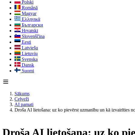
Polski
Română
Magyar
Ελληνικά
Български
Hrvatski
Slovenščina
Eesti
Latviešu
Lietuvių
Svenska
Dansk
Suomi
Sākums
Ceļveži
AI pamati
Droša AI lietošana: uz ko pievērst uzmanību un kā izvairīties 
Droša AI lietošana: uz ko pi