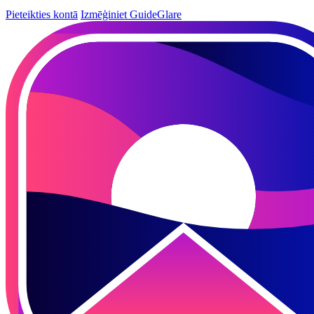
Pieteikties kontā
Izmēģiniet GuideGlare