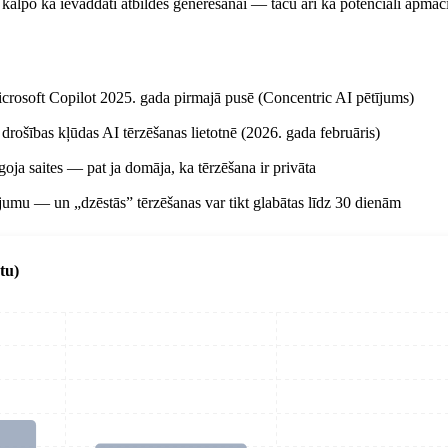
alpo kā ievaddati atbildes ģenerēšanai — taču arī kā potenciāli apmācība
Microsoft Copilot 2025. gada pirmajā pusē (Concentric AI pētījums)
 drošības kļūdas AI tērzēšanas lietotnē (2026. gada februāris)
īgoja saites — pat ja domāja, ka tērzēšana ir privāta
jumu — un „dzēstās” tērzēšanas var tikt glabātas līdz 30 dienām
tu)