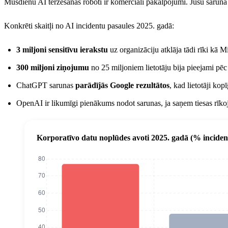
Mūsdienu AI tērzēšanas roboti ir komerciāli pakalpojumi. Jūsu saruna k
Konkrēti skaitļi no AI incidentu pasaules 2025. gadā:
3 miljoni sensitīvu ierakstu
uz organizāciju atklāja tādi rīki kā 
300 miljoni ziņojumu
no 25 miljoniem lietotāju bija pieejami pēc
ChatGPT sarunas
parādījās Google rezultātos
, kad lietotāji kop
OpenAI ir likumīgi pienākums nodot sarunas, ja saņem tiesas rīko
Korporatīvo datu noplūdes avoti 2025. gadā (% inciden