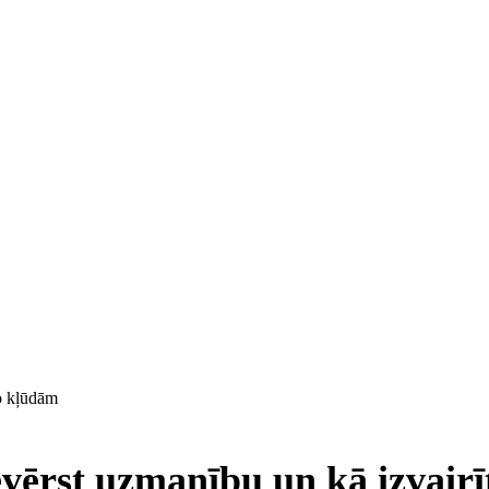
no kļūdām
evērst uzmanību un kā izvair