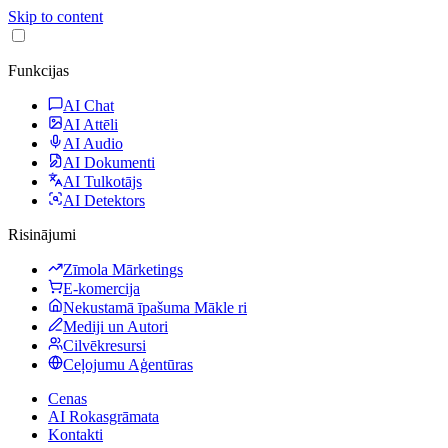
Skip to content
Funkcijas
AI Chat
AI Attēli
AI Audio
AI Dokumenti
AI Tulkotājs
AI Detektors
Risinājumi
Zīmola Mārketings
E-komercija
Nekustamā īpašuma Mākle ri
Mediji un Autori
Cilvēkresursi
Ceļojumu Aģentūras
Cenas
AI Rokasgrāmata
Kontakti