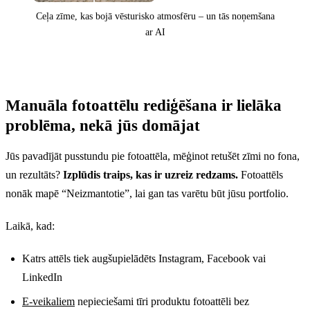
Ceļa zīme, kas bojā vēsturisko atmosfēru – un tās noņemšana
ar AI
Manuāla fotoattēlu rediģēšana ir lielāka
Pirms
problēma, nekā jūs domājat
Jūs pavadījāt pusstundu pie fotoattēla, mēģinot retušēt zīmi no fona,
un rezultāts?
Izplūdis traips, kas ir uzreiz redzams.
Fotoattēls
nonāk mapē “Neizmantotie”, lai gan tas varētu būt jūsu portfolio.
Laikā, kad:
Katrs attēls tiek augšupielādēts Instagram, Facebook vai
LinkedIn
E-veikaliem
nepieciešami tīri produktu fotoattēli bez