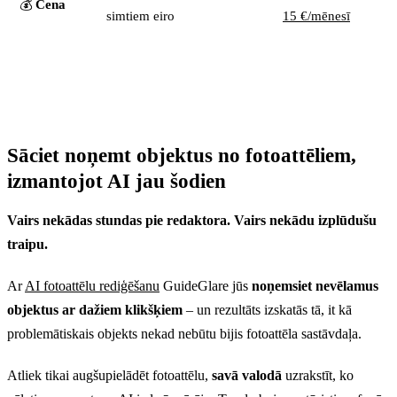
💰
Cena
simtiem eiro
15 €/mēnesī
Sāciet noņemt objektus no fotoattēliem,
izmantojot AI jau šodien
Vairs nekādas stundas pie redaktora. Vairs nekādu izplūdušu
traipu.
Ar
AI fotoattēlu rediģēšanu
GuideGlare jūs
noņemsiet nevēlamus
objektus ar dažiem klikšķiem
– un rezultāts izskatās tā, it kā
problemātiskais objekts nekad nebūtu bijis fotoattēla sastāvdaļa.
Atliek tikai augšupielādēt fotoattēlu,
savā valodā
uzrakstīt, ko