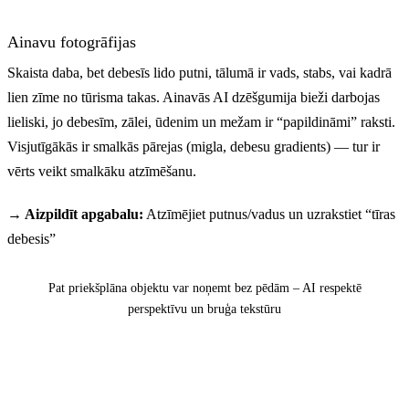
Ainavu fotogrāfijas
Skaista daba, bet debesīs lido putni, tālumā ir vads, stabs, vai kadrā
lien zīme no tūrisma takas. Ainavās AI dzēšgumija bieži darbojas
lieliski, jo debesīm, zālei, ūdenim un mežam ir “papildināmi” raksti.
Visjutīgākās ir smalkās pārejas (migla, debesu gradients) — tur ir
vērts veikt smalkāku atzīmēšanu.
→ Aizpildīt apgabalu:
Atzīmējiet putnus/vadus un uzrakstiet “tīras
debesis”
Pirms
Pēc
Pat priekšplāna objektu var noņemt bez pēdām – AI respektē
perspektīvu un bruģa tekstūru