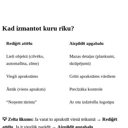
Kad izmantot kuru rīku?
Rediģēt attēlu
Aizpildīt apgabalu
Lieli objekti (cilvēks,
Mazas detaļas (plankumi,
automašīna, zīme)
skrāpējumi)
Viegli aprakstāms
Grūti aprakstāms vārdiem
Ātrāk (viens apraksts)
Precīzāka kontrole
“Noņemt tūristu”
Ar otu izdzēsīšu logotipu
💡 Zelta likums:
Ja varat to aprakstīt vienā teikumā →
Rediģēt
attēlu
. Ja ir vieglāk parādīt →
Aizpildīt apgabalu
.