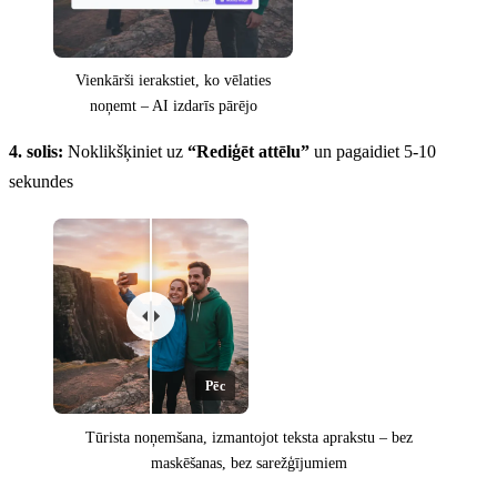
Vienkārši ierakstiet, ko vēlaties
noņemt – AI izdarīs pārējo
4. solis:
Noklikšķiniet uz
“Rediģēt attēlu”
un pagaidiet 5-10
sekundes
Pēc
Tūrista noņemšana, izmantojot teksta aprakstu – bez
maskēšanas, bez sarežģījumiem