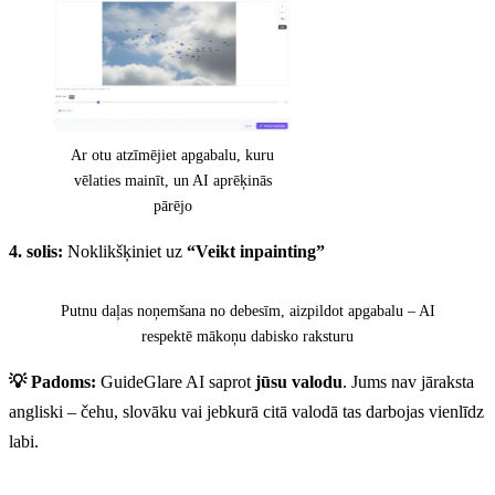
Ar otu atzīmējiet apgabalu, kuru
vēlaties mainīt, un AI aprēķinās
pārējo
4. solis:
Noklikšķiniet uz
“Veikt inpainting”
Pirms
Pēc
Putnu daļas noņemšana no debesīm, aizpildot apgabalu – AI
respektē mākoņu dabisko raksturu
💡 Padoms:
GuideGlare AI saprot
jūsu valodu
. Jums nav jāraksta
angliski – čehu, slovāku vai jebkurā citā valodā tas darbojas vienlīdz
labi.