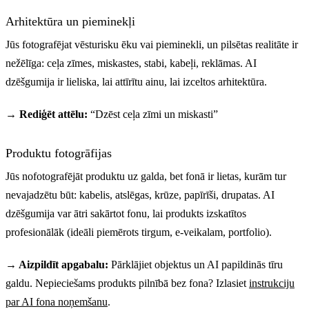
Arhitektūra un pieminekļi
Jūs fotografējat vēsturisku ēku vai pieminekli, un pilsētas realitāte ir
nežēlīga: ceļa zīmes, miskastes, stabi, kabeļi, reklāmas. AI
dzēšgumija ir lieliska, lai attīrītu ainu, lai izceltos arhitektūra.
→ Rediģēt attēlu:
“Dzēst ceļa zīmi un miskasti”
Produktu fotogrāfijas
Jūs nofotografējāt produktu uz galda, bet fonā ir lietas, kurām tur
nevajadzētu būt: kabelis, atslēgas, krūze, papīrīši, drupatas. AI
dzēšgumija var ātri sakārtot fonu, lai produkts izskatītos
profesionālāk (ideāli piemērots tirgum, e-veikalam, portfolio).
→ Aizpildīt apgabalu:
Pārklājiet objektus un AI papildinās tīru
galdu. Nepieciešams produkts pilnībā bez fona? Izlasiet
instrukciju
par AI fona noņemšanu
.