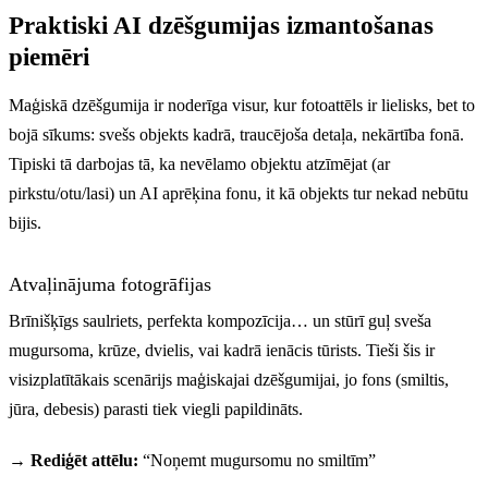
Praktiski AI dzēšgumijas izmantošanas
piemēri
Maģiskā dzēšgumija ir noderīga visur, kur fotoattēls ir lielisks, bet to
bojā sīkums: svešs objekts kadrā, traucējoša detaļa, nekārtība fonā.
Tipiski tā darbojas tā, ka nevēlamo objektu atzīmējat (ar
pirkstu/otu/lasi) un AI aprēķina fonu, it kā objekts tur nekad nebūtu
bijis.
Atvaļinājuma fotogrāfijas
Brīnišķīgs saulriets, perfekta kompozīcija… un stūrī guļ sveša
mugursoma, krūze, dvielis, vai kadrā ienācis tūrists. Tieši šis ir
visizplatītākais scenārijs maģiskajai dzēšgumijai, jo fons (smiltis,
jūra, debesis) parasti tiek viegli papildināts.
→ Rediģēt attēlu:
“Noņemt mugursomu no smiltīm”