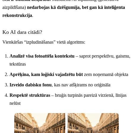
aizpildīšana)
nedarbojas kā dzēšgumija, bet gan kā inteliģenta
rekonstrukcija
.
Ko AI dara citādi?
Vienkāršas “izpludināšanas” vietā algoritms:
Analizē visa fotoattēla kontekstu
– saprot perspektīvu, gaismu,
tekstūras
Aprēķina, kam loģiski vajadzētu būt
zem noņemamā objekta
Izveido dabisku fonu
, kas nav atšķirams no oriģināla
Respektē struktūras
– bruģis turpinās pareizā virzienā, līnijas
nelūst