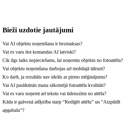
Bieži uzdotie jautājumi
Vai AI objektu noņemšana ir bezmaksas?
Vai es varu dot komandas AI latviski?
Cik ilgs laiks nepieciešams, lai noņemtu objektu no fotoattēla?
Vai objektu noņemšana darbojas arī mobilajā tālrunī?
Ko darīt, ja rezultāts nav ideāls ar pirmo mēģinājumu?
Vai AI pasliktinās mana sākotnējā fotoattēla kvalitāti?
Vai es varu noņemt arī tekstu vai ūdenszīmi no attēla?
Kāda ir galvenā atšķirība starp “Rediģēt attēlu” un “Aizpildīt
apgabalu”?