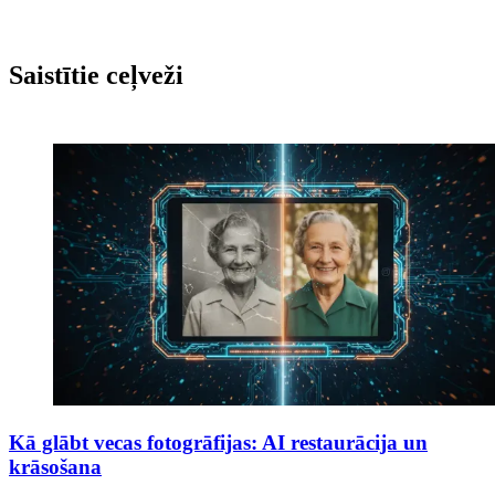
Saistītie ceļveži
Kā glābt vecas fotogrāfijas: AI restaurācija un
krāsošana