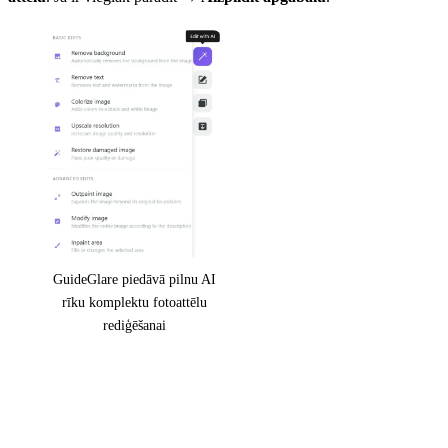
GuideGlare piedāvā pilnu AI
rīku komplektu fotoattēlu
rediģēšanai