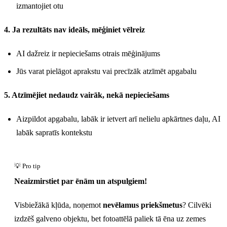
izmantojiet otu
4. Ja rezultāts nav ideāls, mēģiniet vēlreiz
AI dažreiz ir nepieciešams otrais mēģinājums
Jūs varat pielāgot aprakstu vai precīzāk atzīmēt apgabalu
5. Atzīmējiet nedaudz vairāk, nekā nepieciešams
Aizpildot apgabalu, labāk ir ietvert arī nelielu apkārtnes daļu, AI
labāk sapratīs kontekstu
Neaizmirstiet par ēnām un atspulgiem!
Visbiežākā kļūda, noņemot
nevēlamus priekšmetus
? Cilvēki
izdzēš galveno objektu, bet fotoattēlā paliek tā ēna uz zemes