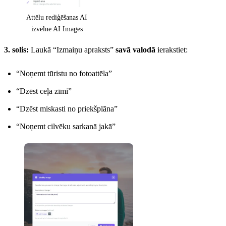
Attēlu rediģēšanas AI
izvēlne AI Images
3. solis:
Laukā “Izmaiņu apraksts”
savā valodā
ierakstiet:
“Noņemt tūristu no fotoattēla”
“Dzēst ceļa zīmi”
“Dzēst miskasti no priekšplāna”
“Noņemt cilvēku sarkanā jakā”