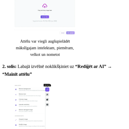
Attēlu var viegli augšupielādēt
mākslīgajam intelektam, piemēram,
velkot un nometot
2. solis:
Labajā izvēlnē noklikšķiniet uz
“Rediģēt ar AI”
→
“Mainīt attēlu”