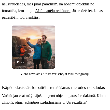
neuztraucieties, mēs jums parādīsim, kā noņemt objektus no
fotoattēla, izmantojot
AI fotoattēlu redaktoru
. Jūs redzēsiet, ka tas
patiesībā ir ļoti vienkārši.
Pirms
Viens nevēlams tūrists var sabojāt visu fotogrāfiju
Klikšķini, lai atklātu
Kāpēc klasiskās fotoattēlu retušēšanas metodes neizdodas
Varbūt jau esat mēģinājuši noņemt objektu parastā redaktorā. Klona
zīmogs, otiņa, apkārtnes izpludināšana… Un rezultāts?