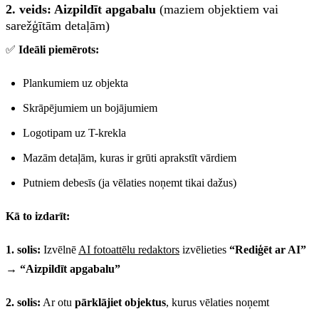
2. veids: Aizpildīt apgabalu
(maziem objektiem vai
sarežģītām detaļām)
✅
Ideāli piemērots:
Plankumiem uz objekta
Skrāpējumiem un bojājumiem
Logotipam uz T-krekla
Mazām detaļām, kuras ir grūti aprakstīt vārdiem
Putniem debesīs (ja vēlaties noņemt tikai dažus)
Kā to izdarīt:
1. solis:
Izvēlnē
AI fotoattēlu redaktors
izvēlieties
“Rediģēt ar AI”
→
“Aizpildīt apgabalu”
2. solis:
Ar otu
pārklājiet objektus
, kurus vēlaties noņemt