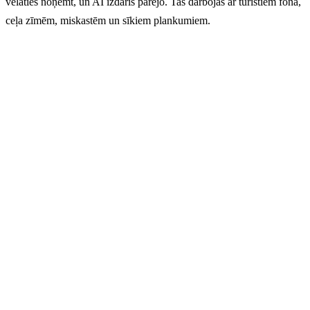
vēlaties noņemt, un AI izdarīs pārējo. Tas darbojas ar tūristiem fonā,
ceļa zīmēm, miskastēm un sīkiem plankumiem.
Perfektas fotogrāfijas. Bez
kompromisiem.
Vairs nekādu izplūdušu traipu vai stundām ilga laika
zuduma redaktorā. Augšupielādējiet savu attēlu un
vērojiet, kā AI dažu sekunžu laikā tīri un dabiski noņem
visu, kas bojā jūsu kadru. Rezultāts? Perfekta
fotogrāfija, gatava kopīgošanai.
→ Sākt ar GuideGlare