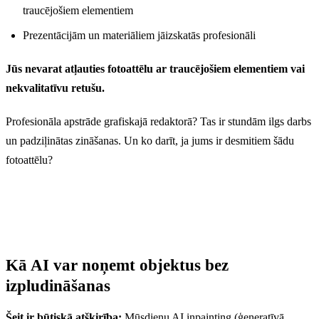
traucējošiem elementiem
Prezentācijām un materiāliem jāizskatās profesionāli
Jūs nevarat atļauties fotoattēlu ar traucējošiem elementiem vai
nekvalitatīvu retušu.
Profesionāla apstrāde grafiskajā redaktorā? Tas ir stundām ilgs darbs
un padziļinātas zināšanas. Un ko darīt, ja jums ir desmitiem šādu
fotoattēlu?
Kā AI var noņemt objektus bez
izpludināšanas
Šeit ir būtiskā atšķirība:
Mūsdienu AI inpainting (ģeneratīvā