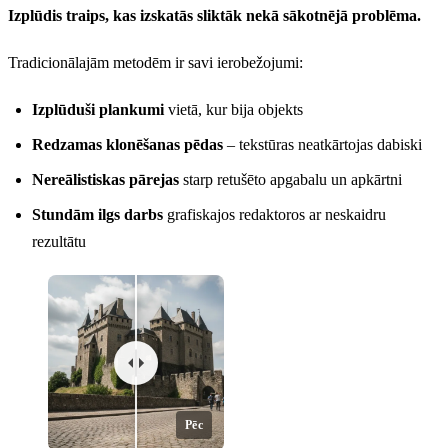
Izplūdis traips, kas izskatās sliktāk nekā sākotnējā problēma.
Tradicionālajām metodēm ir savi ierobežojumi:
Izplūduši plankumi
vietā, kur bija objekts
Redzamas klonēšanas pēdas
– tekstūras neatkārtojas dabiski
Nereālistiskas pārejas
starp retušēto apgabalu un apkārtni
Stundām ilgs darbs
grafiskajos redaktoros ar neskaidru
rezultātu
Pēc