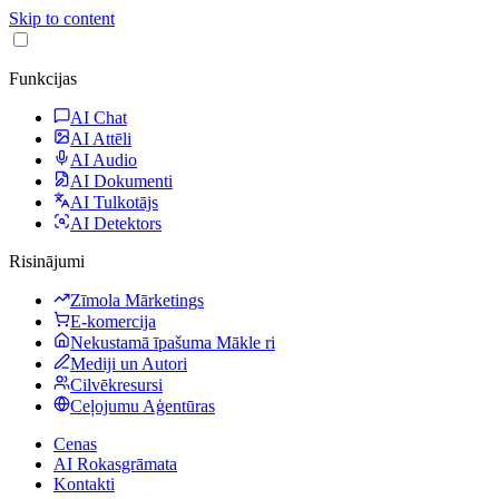
Skip to content
Funkcijas
AI Chat
AI Attēli
AI Audio
AI Dokumenti
AI Tulkotājs
AI Detektors
Risinājumi
Zīmola Mārketings
E-komercija
Nekustamā īpašuma Mākle ri
Mediji un Autori
Cilvēkresursi
Ceļojumu Aģentūras
Cenas
AI Rokasgrāmata
Kontakti