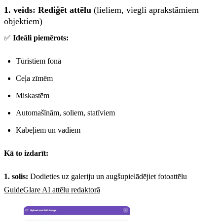
1. veids: Rediģēt attēlu
(lieliem, viegli aprakstāmiem
objektiem)
✅
Ideāli piemērots:
Tūristiem fonā
Ceļa zīmēm
Miskastēm
Automašīnām, soliem, statīviem
Kabeļiem un vadiem
Kā to izdarīt:
1. solis:
Dodieties uz galeriju un augšupielādējiet fotoattēlu
GuideGlare AI attēlu redaktorā