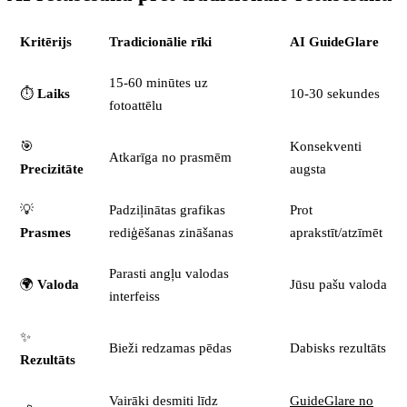
Kritērijs
Tradicionālie rīki
AI GuideGlare
15-60 minūtes uz
⏱️
Laiks
10-30 sekundes
fotoattēlu
🎯
Konsekventi
Atkarīga no prasmēm
Precizitāte
augsta
💡
Padziļinātas grafikas
Prot
Prasmes
rediģēšanas zināšanas
aprakstīt/atzīmēt
Parasti angļu valodas
🌍
Valoda
Jūsu pašu valoda
interfeiss
✨
Bieži redzamas pēdas
Dabisks rezultāts
Rezultāts
Vairāki desmiti līdz
GuideGlare no