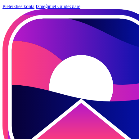
Pieteikties kontā
Izmēģiniet GuideGlare