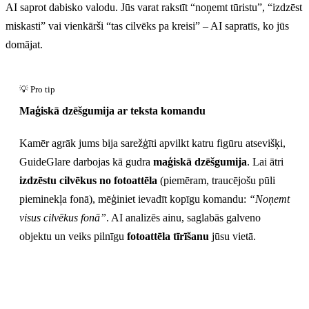
AI saprot dabisko valodu. Jūs varat rakstīt “noņemt tūristu”, “izdzēst
miskasti” vai vienkārši “tas cilvēks pa kreisi” – AI sapratīs, ko jūs
domājat.
Pirms
Maģiskā dzēšgumija ar teksta komandu
Kamēr agrāk jums bija sarežģīti apvilkt katru figūru atsevišķi,
GuideGlare darbojas kā gudra
maģiskā dzēšgumija
. Lai ātri
izdzēstu cilvēkus no fotoattēla
(piemēram, traucējošu pūli
pieminekļa fonā), mēģiniet ievadīt kopīgu komandu:
“Noņemt
visus cilvēkus fonā”
. AI analizēs ainu, saglabās galveno
objektu un veiks pilnīgu
fotoattēla tīrīšanu
jūsu vietā.