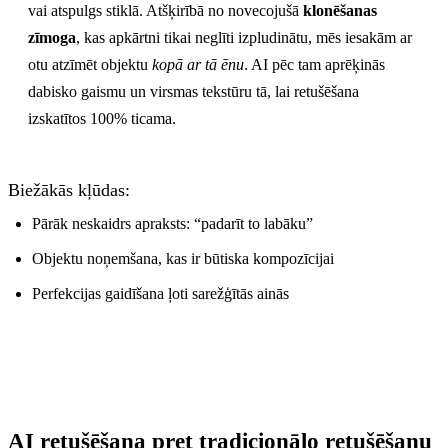
vai atspulgs stiklā. Atšķirībā no novecojušā
klonēšanas
zīmoga
, kas apkārtni tikai neglīti izpludinātu, mēs iesakām ar
otu atzīmēt objektu
kopā ar tā ēnu
. AI pēc tam aprēķinās
dabisko gaismu un virsmas tekstūru tā, lai retušēšana
izskatītos 100% ticama.
Biežākās kļūdas:
Pārāk neskaidrs apraksts: “padarīt to labāku”
Objektu noņemšana, kas ir būtiska kompozīcijai
Perfekcijas gaidīšana ļoti sarežģītās ainās
AI retušēšana pret tradicionālo retušēšanu