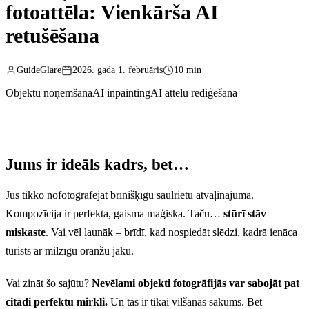
fotoattēla: Vienkārša AI
retušēšana
GuideGlare
2026. gada 1. februāris
10 min
Objektu noņemšana
AI inpainting
AI attēlu rediģēšana
Jums ir ideāls kadrs, bet…
Jūs tikko nofotografējāt brīnišķīgu saulrietu atvaļinājumā.
Kompozīcija ir perfekta, gaisma maģiska. Taču…
stūrī stāv
miskaste
. Vai vēl ļaunāk – brīdī, kad nospiedāt slēdzi, kadrā ienāca
tūrists ar milzīgu oranžu jaku.
Vai zināt šo sajūtu?
Nevēlami objekti fotogrāfijās var sabojāt pat
citādi perfektu mirkli.
Un tas ir tikai vilšanās sākums. Bet