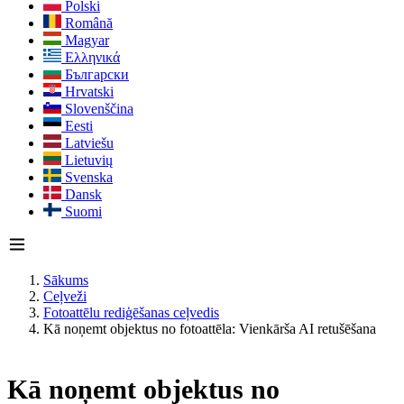
Polski
Română
Magyar
Ελληνικά
Български
Hrvatski
Slovenščina
Eesti
Latviešu
Lietuvių
Svenska
Dansk
Suomi
Sākums
Ceļveži
Fotoattēlu rediģēšanas ceļvedis
Kā noņemt objektus no fotoattēla: Vienkārša AI retušēšana
Kā noņemt objektus no