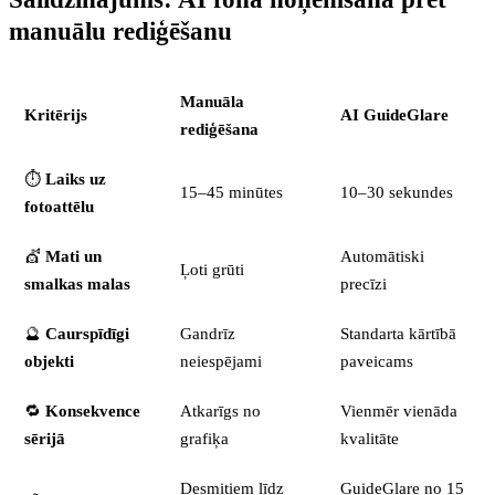
manuālu rediģēšanu
Manuāla
Kritērijs
AI GuideGlare
rediģēšana
⏱️
Laiks uz
15–45 minūtes
10–30 sekundes
fotoattēlu
💇
Mati un
Automātiski
Ļoti grūti
smalkas malas
precīzi
🔮
Caurspīdīgi
Gandrīz
Standarta kārtībā
objekti
neiespējami
paveicams
🔁
Konsekvence
Atkarīgs no
Vienmēr vienāda
sērijā
grafiķa
kvalitāte
Desmitiem līdz
GuideGlare no 15