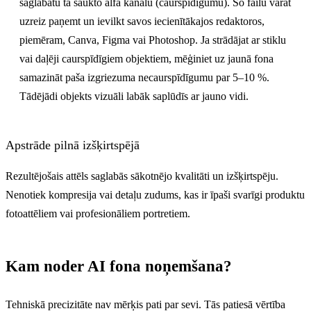
saglabātu tā saukto alfa kanālu (caurspīdīgumu). Šo failu varat
uzreiz paņemt un ievilkt savos iecienītākajos redaktoros,
piemēram, Canva, Figma vai Photoshop. Ja strādājat ar stiklu
vai daļēji caurspīdīgiem objektiem, mēģiniet uz jaunā fona
samazināt paša izgriezuma necaurspīdīgumu par 5–10 %.
Tādējādi objekts vizuāli labāk saplūdīs ar jauno vidi.
Apstrāde pilnā izšķirtspējā
Rezultējošais attēls saglabās sākotnējo kvalitāti un izšķirtspēju.
Nenotiek kompresija vai detaļu zudums, kas ir īpaši svarīgi produktu
fotoattēliem vai profesionāliem portretiem.
Kam noder AI fona noņemšana?
Tehniskā precizitāte nav mērķis pati par sevi. Tās patiesā vērtība