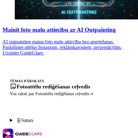
Mainīt foto malu attiecību ar AI Outpainting
AI outpainting maina foto malu attiecību bez apgriešanas.
Paplašiniet attēlus Instagram, reklāmkarogiem, prezentācijām.
Uzziniet GuideGlare.
TĒMAS PĀRSKATS
Fotoattēlu rediģēšanas ceļvedis
Visi raksti par Fotoattēlu rediģēšanas ceļvedis
Saturs