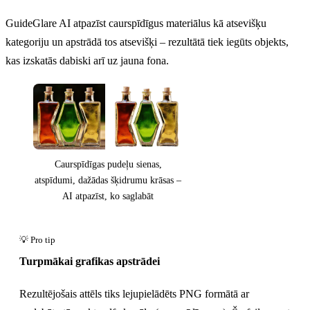
GuideGlare AI atpazīst caurspīdīgus materiālus kā atsevišķu
kategoriju un apstrādā tos atsevišķi – rezultātā tiek iegūts objekts,
kas izskatās dabiski arī uz jauna fona.
Caurspīdīgas pudeļu sienas,
atspīdumi, dažādas šķidrumu krāsas –
AI atpazīst, ko saglabāt
Turpmākai grafikas apstrādei
Rezultējošais attēls tiks lejupielādēts PNG formātā ar