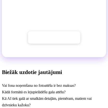
Izmēģiniet to GuideGlare AI
lietojumprogrammā
Noņemiet fonu no fotoattēliem, attēliem un digitālās
mākslas ar vienu klikšķi. Tas ir vienkārši, izmēģiniet.
→ Sākt ar GuideGlare
Biežāk uzdotie jautājumi
Vai fona noņemšana no fotoattēla ir bez maksas?
Kādā formātā es lejupielādēšu gala attēlu?
Kā AI tiek galā ar smalkām detaļām, piemēram, matiem vai
dzīvnieku kažoku?