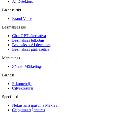
AI Detektors
Biznesa rīki
Brand Voice
Bezmaksas rīki
Chat GPT alternatīva
Bezmaksas tulkotājs
Bezmaksas AI detektors
Bezmaksas pārfrāzētājs
Mārketings
Zīmola Mārketings
Bizness
E-komercija
Cilvēkresursi
Speciālisti
Nekustamā īpašuma Mākle ri
Ceļojumu Aģentūras