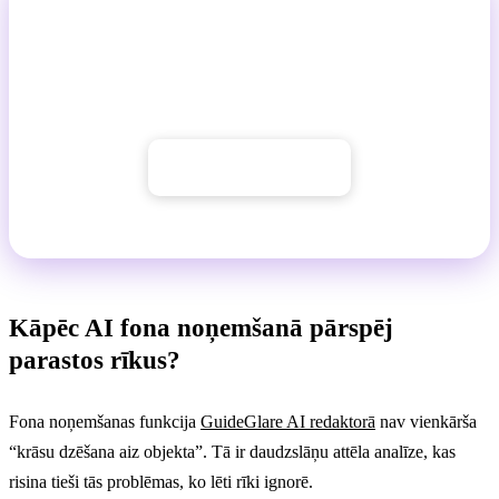
Izmēģiniet to tūlīt GuideGlare
Izveidojiet kontu lietojumprogrammā un pārliecinieties,
cik viegli ir noņemt fonu jebkuram fotoattēlam.
→ Izveidot kontu
Kāpēc AI fona noņemšanā pārspēj
parastos rīkus?
Fona noņemšanas funkcija
GuideGlare AI redaktorā
nav vienkārša
“krāsu dzēšana aiz objekta”. Tā ir daudzslāņu attēla analīze, kas
risina tieši tās problēmas, ko lēti rīki ignorē.