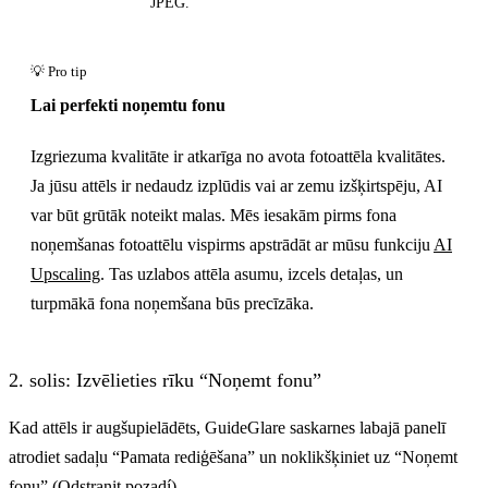
JPEG.
Lai perfekti noņemtu fonu
Izgriezuma kvalitāte ir atkarīga no avota fotoattēla kvalitātes.
Ja jūsu attēls ir nedaudz izplūdis vai ar zemu izšķirtspēju, AI
var būt grūtāk noteikt malas. Mēs iesakām pirms fona
noņemšanas fotoattēlu vispirms apstrādāt ar mūsu funkciju
AI
Upscaling
. Tas uzlabos attēla asumu, izcels detaļas, un
turpmākā fona noņemšana būs precīzāka.
2. solis: Izvēlieties rīku “Noņemt fonu”
Kad attēls ir augšupielādēts, GuideGlare saskarnes labajā panelī
atrodiet sadaļu “Pamata rediģēšana” un noklikšķiniet uz “Noņemt
fonu” (Odstranit pozadí).