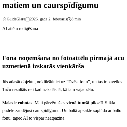
matiem un caurspīdīgumu
GuideGlare
2026. gada 2. februāris
8 min
AI attēlu rediģēšana
Fona noņemšana no fotoattēla pirmajā acu
uzmetienā izskatās vienkārša
Jūs atlasāt objektu, noklikšķiniet uz “Dzēst fonu”, un tas ir paveikts.
Taču rezultāts reti kad izskatās tā, kā tam vajadzētu.
Malas ir
robotas
. Mati pārvērtušies
vienā tumšā pikselī
. Stikla
pudele zaudējusi caurspīdīgumu. Un baltā apkakle saplūda ar balto
fonu, tāpēc AI to vispār neatpazina.