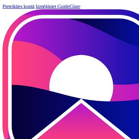
Pieteikties kontā
Izmēģiniet GuideGlare