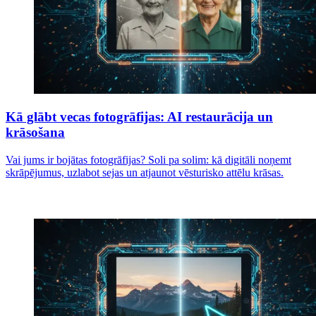
Kā glābt vecas fotogrāfijas: AI restaurācija un
krāsošana
Vai jums ir bojātas fotogrāfijas? Soli pa solim: kā digitāli noņemt
skrāpējumus, uzlabot sejas un atjaunot vēsturisko attēlu krāsas.