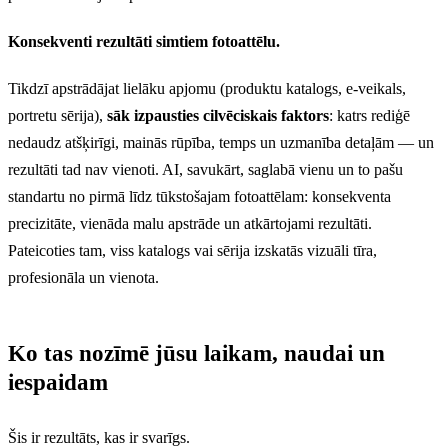
Konsekventi rezultāti simtiem fotoattēlu.
Tikdzī apstrādājat lielāku apjomu (produktu katalogs, e-veikals,
portretu sērija),
sāk izpausties cilvēciskais faktors
: katrs rediģē
nedaudz atšķirīgi, mainās rūpība, temps un uzmanība detaļām — un
rezultāti tad nav vienoti. AI, savukārt, saglabā vienu un to pašu
standartu no pirmā līdz tūkstošajam fotoattēlam: konsekventa
precizitāte, vienāda malu apstrāde un atkārtojami rezultāti.
Pateicoties tam, viss katalogs vai sērija izskatās vizuāli tīra,
profesionāla un vienota.
Ko tas nozīmē jūsu laikam, naudai un
iespaidam
Šis ir rezultāts, kas ir svarīgs.