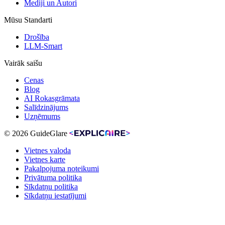
Mediji un Autori
Mūsu Standarti
Drošība
LLM-Smart
Vairāk saišu
Cenas
Blog
AI Rokasgrāmata
Salīdzinājums
Uzņēmums
© 2026 GuideGlare
Vietnes valoda
Vietnes karte
Pakalpojuma noteikumi
Privātuma politika
Sīkdatņu politika
Sīkdatņu iestatījumi