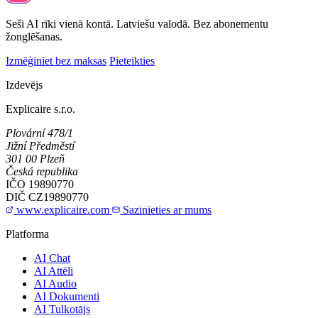
Seši AI rīki vienā kontā. Latviešu valodā. Bez abonementu
žonglēšanas.
Izmēģiniet bez maksas
Pieteikties
Izdevējs
Explicaire s.r.o.
Plovární 478/1
Jižní Předměstí
301 00 Plzeň
Česká republika
IČO
19890770
DIČ
CZ19890770
www.explicaire.com
Sazinieties ar mums
Platforma
AI Chat
AI Attēli
AI Audio
AI Dokumenti
AI Tulkotājs