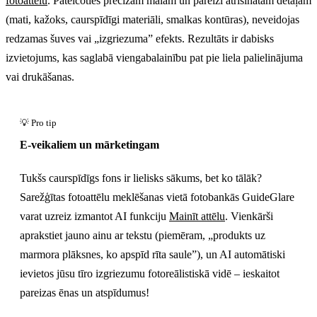
fotoattēlu
. Pateicoties precīzām malām un pareizi atrisinātām detaļām
(mati, kažoks, caurspīdīgi materiāli, smalkas kontūras), neveidojas
redzamas šuves vai „izgriezuma” efekts. Rezultāts ir dabisks
izvietojums, kas saglabā viengabalainību pat pie liela palielinājuma
vai drukāšanas.
E-veikaliem un mārketingam
Tukšs caurspīdīgs fons ir lielisks sākums, bet ko tālāk?
Sarežģītas fotoattēlu meklēšanas vietā fotobankās GuideGlare
varat uzreiz izmantot AI funkciju
Mainīt attēlu
. Vienkārši
aprakstiet jauno ainu ar tekstu (piemēram, „produkts uz
marmora plāksnes, ko apspīd rīta saule”), un AI automātiski
ievietos jūsu tīro izgriezumu fotoreālistiskā vidē – ieskaitot
pareizas ēnas un atspīdumus!