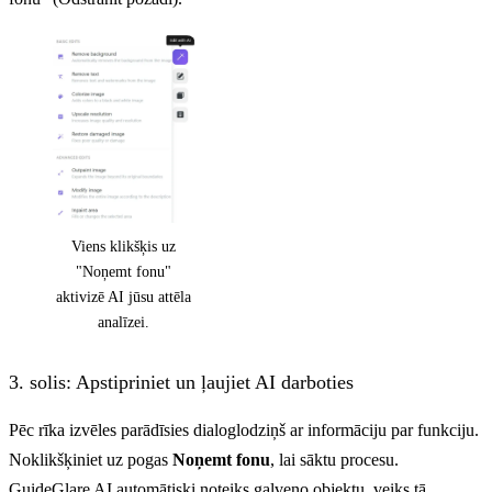
Viens klikšķis uz
"Noņemt fonu"
aktivizē AI jūsu attēla
analīzei.
3. solis: Apstipriniet un ļaujiet AI darboties
Pēc rīka izvēles parādīsies dialoglodziņš ar informāciju par funkciju.
Noklikšķiniet uz pogas
Noņemt fonu
, lai sāktu procesu.
GuideGlare AI automātiski noteiks galveno objektu, veiks tā