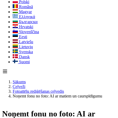
Polski
Română
Magyar
Ελληνικά
Български
Hrvatski
Slovenščina
Eesti
Latviešu
Lietuvių
Svenska
Dansk
Suomi
Sākums
Ceļveži
Fotoattēlu rediģēšanas ceļvedis
Noņemt fonu no foto: AI ar matiem un caurspīdīgumu
Noņemt fonu no foto: AI ar