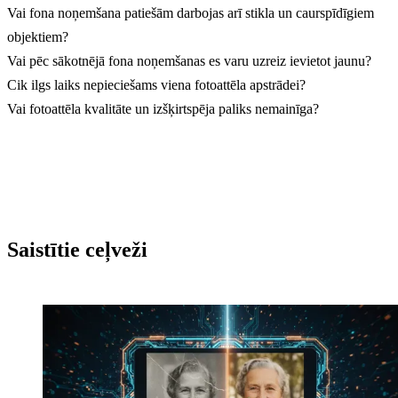
Vai fona noņemšana patiešām darbojas arī stikla un caurspīdīgiem
objektiem?
Vai pēc sākotnējā fona noņemšanas es varu uzreiz ievietot jaunu?
Cik ilgs laiks nepieciešams viena fotoattēla apstrādei?
Vai fotoattēla kvalitāte un izšķirtspēja paliks nemainīga?
Saistītie ceļveži