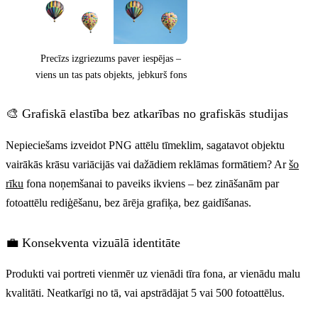
Precīzs izgriezums paver iespējas –
viens un tas pats objekts, jebkurš fons
🎨 Grafiskā elastība bez atkarības no grafiskās studijas
Nepieciešams izveidot PNG attēlu tīmeklim, sagatavot objektu
vairākās krāsu variācijās vai dažādiem reklāmas formātiem? Ar
šo
rīku
fona noņemšanai to paveiks ikviens – bez zināšanām par
fotoattēlu rediģēšanu, bez ārēja grafiķa, bez gaidīšanas.
💼 Konsekventa vizuālā identitāte
Produkti vai portreti vienmēr uz vienādi tīra fona, ar vienādu malu
kvalitāti. Neatkarīgi no tā, vai apstrādājat 5 vai 500 fotoattēlus.