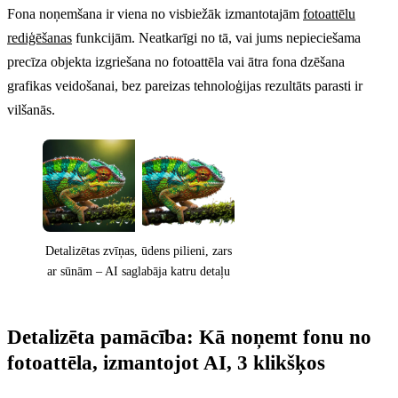
Fona noņemšana ir viena no visbiežāk izmantotajām
fotoattēlu
rediģēšanas
funkcijām. Neatkarīgi no tā, vai jums nepieciešama
precīza objekta izgriešana no fotoattēla vai ātra fona dzēšana
grafikas veidošanai, bez pareizas tehnoloģijas rezultāts parasti ir
vilšanās.
Detalizētas zvīņas, ūdens pilieni, zars
ar sūnām – AI saglabāja katru detaļu
Detalizēta pamācība: Kā noņemt fonu no
fotoattēla, izmantojot AI, 3 klikšķos