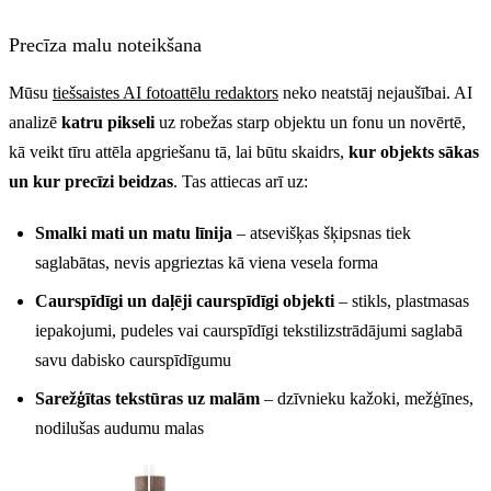
Precīza malu noteikšana
Mūsu
tiešsaistes AI fotoattēlu redaktors
neko neatstāj nejaušībai. AI
analizē
katru pikseli
uz robežas starp objektu un fonu un novērtē,
kā veikt tīru attēla apgriešanu tā, lai būtu skaidrs,
kur objekts sākas
un kur precīzi beidzas
. Tas attiecas arī uz:
Smalki mati un matu līnija
– atsevišķas šķipsnas tiek
saglabātas, nevis apgrieztas kā viena vesela forma
Caurspīdīgi un daļēji caurspīdīgi objekti
– stikls, plastmasas
iepakojumi, pudeles vai caurspīdīgi tekstilizstrādājumi saglabā
savu dabisko caurspīdīgumu
Sarežģītas tekstūras uz malām
– dzīvnieku kažoki, mežģīnes,
nodilušas audumu malas