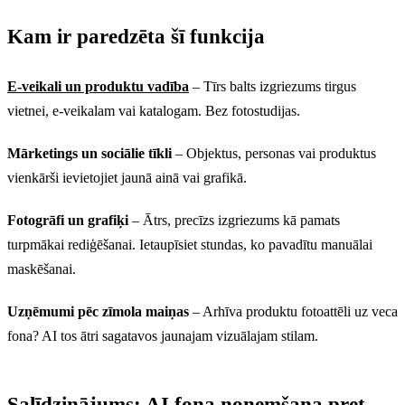
Kam ir paredzēta šī funkcija
E-veikali un produktu vadība
– Tīrs balts izgriezums tirgus
vietnei, e-veikalam vai katalogam. Bez fotostudijas.
Mārketings un sociālie tīkli
– Objektus, personas vai produktus
vienkārši ievietojiet jaunā ainā vai grafikā.
Fotogrāfi un grafiķi
– Ātrs, precīzs izgriezums kā pamats
turpmākai rediģēšanai. Ietaupīsiet stundas, ko pavadītu manuālai
maskēšanai.
Uzņēmumi pēc zīmola maiņas
– Arhīva produktu fotoattēli uz veca
fona? AI tos ātri sagatavos jaunajam vizuālajam stilam.
Salīdzinājums: AI fona noņemšana pret