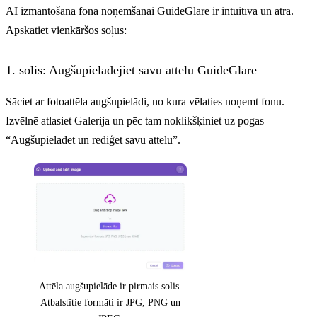
AI izmantošana fona noņemšanai GuideGlare ir intuitīva un ātra.
Apskatiet vienkāršos soļus:
1. solis: Augšupielādējiet savu attēlu GuideGlare
Sāciet ar fotoattēla augšupielādi, no kura vēlaties noņemt fonu.
Izvēlnē atlasiet Galerija un pēc tam noklikšķiniet uz pogas
“Augšupielādēt un rediģēt savu attēlu”.
Attēla augšupielāde ir pirmais solis.
Atbalstītie formāti ir JPG, PNG un