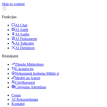
Skip to content
Funkcijas
AI Chat
AI Attēli
AI Audio
AI Dokumenti
AI Tulkotājs
AI Detektors
Risinājumi
Zīmola Mārketings
E-komercija
Nekustamā īpašuma Mākle ri
Mediji un Autori
Cilvēkresursi
Ceļojumu Aģentūras
Cenas
AI Rokasgrāmata
Kontakti