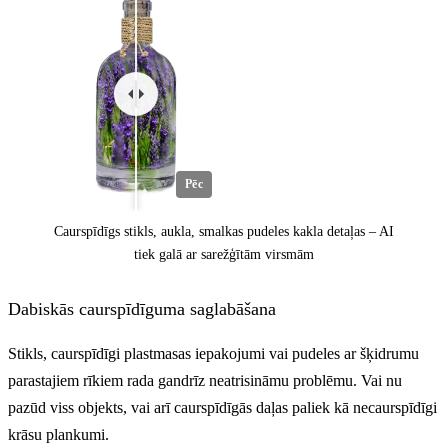
Pēc
Caurspīdīgs stikls, aukla, smalkas pudeles kakla detaļas – AI
tiek galā ar sarežģītām virsmām
Dabiskās caurspīdīguma saglabāšana
Stikls, caurspīdīgi plastmasas iepakojumi vai pudeles ar šķidrumu
parastajiem rīkiem rada gandrīz neatrisināmu problēmu. Vai nu
pazūd viss objekts, vai arī caurspīdīgās daļas paliek kā necaurspīdīgi
Pirms
krāsu plankumi.