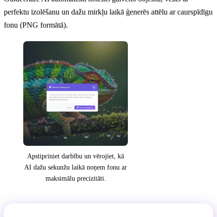
perfektu izolēšanu un dažu mirkļu laikā ģenerēs attēlu ar caurspīdīgu
fonu (PNG formātā).
Apstipriniet darbību un vērojiet, kā
AI dažu sekunžu laikā noņem fonu ar
maksimālu precizitāti.