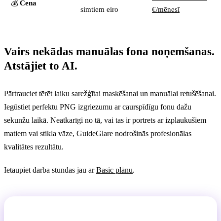
💰
Cena
simtiem eiro
€/mēnesī
Vairs nekādas manuālas fona noņemšanas.
Atstājiet to AI.
Pārtrauciet tērēt laiku sarežģītai maskēšanai un manuālai retušēšanai.
Iegūstiet perfektu PNG izgriezumu ar caurspīdīgu fonu dažu
sekunžu laikā. Neatkarīgi no tā, vai tas ir portrets ar izplaukušiem
matiem vai stikla vāze, GuideGlare nodrošinās profesionālas
kvalitātes rezultātu.
Ietaupiet darba stundas jau ar
Basic plānu
.