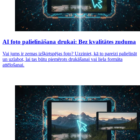
AI foto palielināšana drukai: Bez kvalitātes zuduma
Vai jums ir zemas izšķirtspējas foto? Uzziniet, kā to pareizi palielināt
un uzlabot, lai tas būtu piemērots drukāšanai vai liela formāta
attēlošanai.