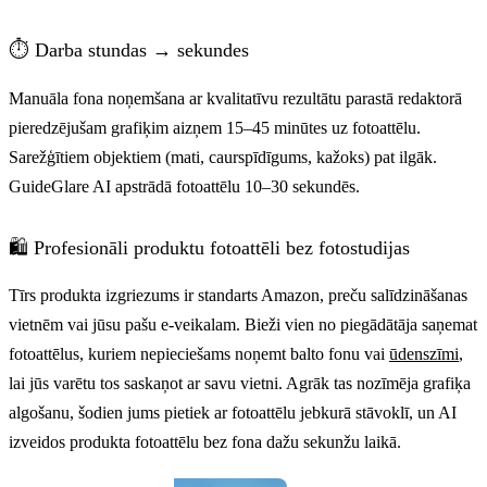
⏱️ Darba stundas → sekundes
Manuāla fona noņemšana ar kvalitatīvu rezultātu parastā redaktorā
pieredzējušam grafiķim aizņem 15–45 minūtes uz fotoattēlu.
Sarežģītiem objektiem (mati, caurspīdīgums, kažoks) pat ilgāk.
GuideGlare AI apstrādā fotoattēlu 10–30 sekundēs.
🛍️ Profesionāli produktu fotoattēli bez fotostudijas
Tīrs produkta izgriezums ir standarts Amazon, preču salīdzināšanas
vietnēm vai jūsu pašu e-veikalam. Bieži vien no piegādātāja saņemat
fotoattēlus, kuriem nepieciešams noņemt balto fonu vai
ūdenszīmi
,
lai jūs varētu tos saskaņot ar savu vietni. Agrāk tas nozīmēja grafiķa
algošanu, šodien jums pietiek ar fotoattēlu jebkurā stāvoklī, un AI
izveidos produkta fotoattēlu bez fona dažu sekunžu laikā.