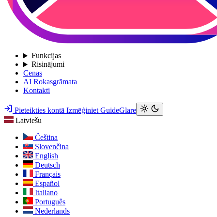
Funkcijas
Risinājumi
Cenas
AI Rokasgrāmata
Kontakti
Pieteikties kontā
Izmēģiniet GuideGlare
Latviešu
Čeština
Slovenčina
English
Deutsch
Français
Español
Italiano
Português
Nederlands