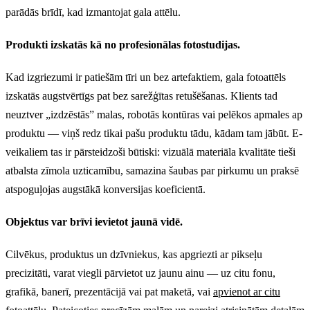
parādās brīdī, kad izmantojat gala attēlu.
Produkti izskatās kā no profesionālas fotostudijas.
Kad izgriezumi ir patiešām tīri un bez artefaktiem, gala fotoattēls
izskatās augstvērtīgs pat bez sarežģītas retušēšanas. Klients tad
neuztver „izdzēstās” malas, robotās kontūras vai pelēkos apmales ap
produktu — viņš redz tikai pašu produktu tādu, kādam tam jābūt. E-
veikaliem tas ir pārsteidzoši būtiski: vizuālā materiāla kvalitāte tieši
atbalsta zīmola uzticamību, samazina šaubas par pirkumu un praksē
atspoguļojas augstākā konversijas koeficientā.
Objektus var brīvi ievietot jaunā vidē.
Cilvēkus, produktus un dzīvniekus, kas apgriezti ar pikseļu
precizitāti, varat viegli pārvietot uz jaunu ainu — uz citu fonu,
grafikā, banerī, prezentācijā vai pat maketā, vai
apvienot ar citu