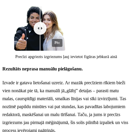
Pēc
Precīzi apgriezts izgriezums ļauj ievietot figūras jebkurā ainā
Rezultāts neprasa manuālu pielāgošanu.
Izvade ir gatava lietošanai uzreiz. Ar mazāk precīziem rīkiem bieži
Pirms
vien nonākat pie tā, ka manuāli jā„glābj” detaļas – parasti matu
malas, caurspīdīgi materiāli, smalkas līnijas vai sīki izvirzījumi. Tas
nozīmē papildu minūtes vai pat stundas, kas pavadītas labojumiem
redaktorā, maskēšanai un malu tīrīšanai. Taču, ja jums ir precīzs
izgriezums jau pirmajā mēģinājumā, šis solis pilnībā izpaliek un viss
process ievērojami paātrinās.