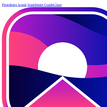
Pieteikties kontā
Izmēģiniet GuideGlare