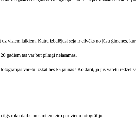
t uz visiem laikiem. Katra izbalējusi seja ir cilvēks no jūsu ģimenes, kur
 20 gadiem tās var būt pilnīgi nelasāmas.
s fotogrāfijas varētu izskatīties kā jaunas? Ko darīt, ja jūs varētu redzē
m ilgs roku darbs un simtiem eiro par vienu fotogrāfiju.