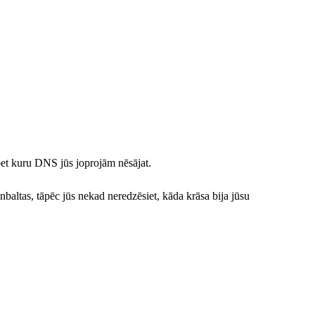
 bet kuru DNS jūs joprojām nēsājat.
lnbaltas, tāpēc jūs nekad neredzēsiet, kāda krāsa bija jūsu