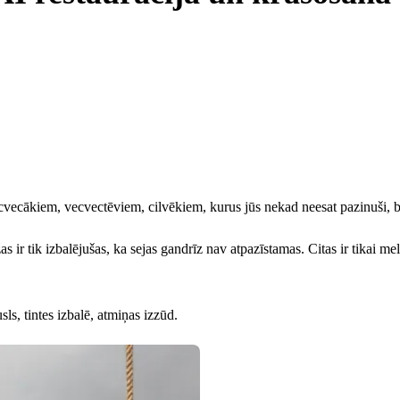
 vecvecākiem, vecvectēviem, cilvēkiem, kurus jūs nekad neesat pazinuši,
s ir tik izbalējušas, ka sejas gandrīz nav atpazīstamas. Citas ir tikai me
sls, tintes izbalē, atmiņas izzūd.