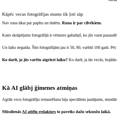
Kāpēc vecas fotogrāfijas mums tik ļoti sāp
Nav runa tikai par papīru un tintēm.
Runa ir par cilvēkiem.
Katrs skrāpējums fotogrāfijā ir vēstures gabaliņš, ko jūs varat pazaudē
Un laiks negaida. Šīm fotogrāfijām jau ir 50, 80, varbūt 100 gadi. Pēc
Ko darīt, ja jūs varētu atgriezt laiku?
Ko darīt, ja tās vecās, bojātā
Kā AI glābj ģimenes atmiņas
Agrāk vecu fotogrāfiju restaurēšana bija speciālistu jautājums, stundā
Mūsdienās
AI attēlu redaktors
to paveiks dažu sekunžu laikā.