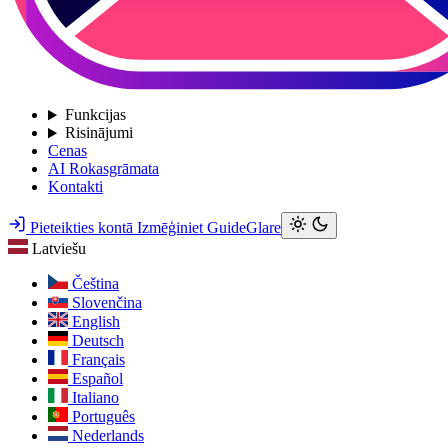
Funkcijas
Risinājumi
Cenas
AI Rokasgrāmata
Kontakti
Pieteikties kontā
Izmēģiniet GuideGlare
Latviešu
Čeština
Slovenčina
English
Deutsch
Français
Español
Italiano
Português
Nederlands