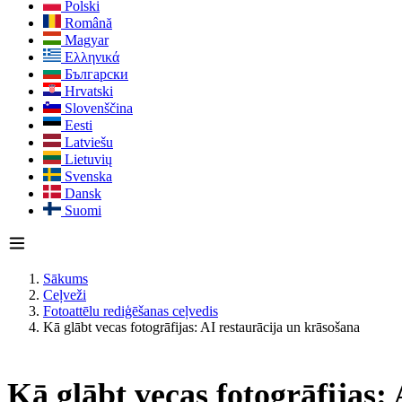
Polski
Română
Magyar
Ελληνικά
Български
Hrvatski
Slovenščina
Eesti
Latviešu
Lietuvių
Svenska
Dansk
Suomi
Sākums
Ceļveži
Fotoattēlu rediģēšanas ceļvedis
Kā glābt vecas fotogrāfijas: AI restaurācija un krāsošana
Kā glābt vecas fotogrāfijas: