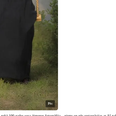
Pēc
 nekā 100 gadus veca ģimenes fotogrāfija – pirms un pēc restaurācijas ar AI pa