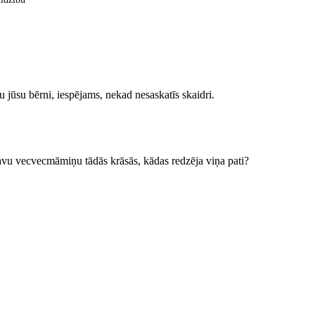
u jūsu bērni, iespējams, nekad nesaskatīs skaidri.
t savu vecvecmāmiņu tādās krāsās, kādas redzēja viņa pati?