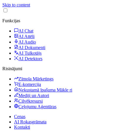
Skip to content
Funkcijas
AI Chat
AI Attēli
AI Audio
AI Dokumenti
AI Tulkotājs
AI Detektors
Risinājumi
Zīmola Mārketings
E-komercija
Nekustamā īpašuma Mākle ri
Mediji un Autori
Cilvēkresursi
Ceļojumu Aģentūras
Cenas
AI Rokasgrāmata
Kontakti