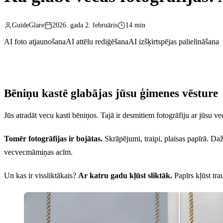
GuideGlare
2026. gada 2. februāris
14 min
AI foto atjaunošana
AI attēlu rediģēšana
AI izšķirtspējas palielināšana
Bēniņu kastē glabājas jūsu ģimenes vēsture
Jūs atradāt vecu kasti bēniņos. Tajā ir desmitiem fotogrāfiju ar jūsu
Tomēr fotogrāfijas ir bojātas.
Skrāpējumi, traipi, plaisas papīrā. Daža
vecvecmāmiņas acīm.
Un kas ir vissliktākais?
Ar katru gadu kļūst sliktāk.
Papīrs kļūst trau