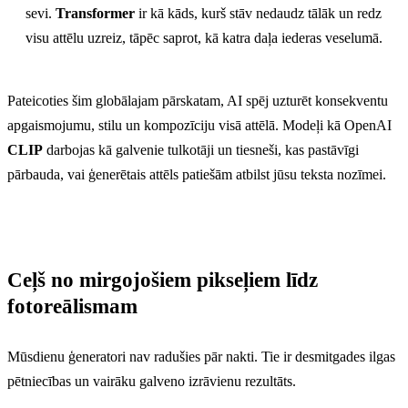
sevi.
Transformer
ir kā kāds, kurš stāv nedaudz tālāk un redz
visu attēlu uzreiz, tāpēc saprot, kā katra daļa iederas veselumā.
Pateicoties šim globālajam pārskatam, AI spēj uzturēt konsekventu
apgaismojumu, stilu un kompozīciju visā attēlā. Modeļi kā OpenAI
CLIP
darbojas kā galvenie tulkotāji un tiesneši, kas pastāvīgi
pārbauda, vai ģenerētais attēls patiešām atbilst jūsu teksta nozīmei.
Ceļš no mirgojošiem pikseļiem līdz
fotoreālismam
Mūsdienu ģeneratori nav radušies pār nakti. Tie ir desmitgades ilgas
pētniecības un vairāku galveno izrāvienu rezultāts.