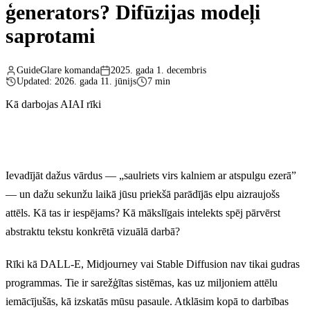
ģenerators? Difūzijas modeļi
saprotami
GuideGlare komanda
2025. gada 1. decembris
Updated: 2026. gada 11. jūnijs
7 min
Kā darbojas AI
AI rīki
Ievadījāt dažus vārdus — „saulriets virs kalniem ar atspulgu ezerā”
— un dažu sekunžu laikā jūsu priekšā parādījās elpu aizraujošs
attēls. Kā tas ir iespējams? Kā mākslīgais intelekts spēj pārvērst
abstraktu tekstu konkrētā vizuālā darbā?
Rīki kā DALL-E, Midjourney vai Stable Diffusion nav tikai gudras
programmas. Tie ir sarežģītas sistēmas, kas uz miljoniem attēlu
iemācījušās, kā izskatās mūsu pasaule. Atklāsim kopā to darbības