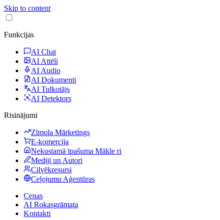
Skip to content
Funkcijas
AI Chat
AI Attēli
AI Audio
AI Dokumenti
AI Tulkotājs
AI Detektors
Risinājumi
Zīmola Mārketings
E-komercija
Nekustamā īpašuma Mākle ri
Mediji un Autori
Cilvēkresursi
Ceļojumu Aģentūras
Cenas
AI Rokasgrāmata
Kontakti