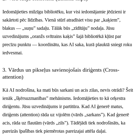
Iedomājieties milzīgu bibliotēku, kur visi iedomājamie jēdzieni ir
sakārtoti pēc līdzības. Vienā stūrī atradīsiet visu par „kaķiem”,
blakus — „suņu” sadaļu. Tālāk būs „zīdītāju” nodaļa. Jūsu
uzvedinājums „oranžs svītrains kaķis” šajā bibliotēkā kļūst par
precīzu punktu — koordinātu, kas AI saka, kurā plauktā sniegt roku
iedvesmai.
3. Vārdus un pikseļus savienojošais diriģents (Cross-
attention)
Kā AI nodrošina, ka mati būs sarkani un acis zilas, nevis otrādi? Šeit
ienāk „šķērsuzmanības” mehānisms. Iedomājieties to kā orķestra
diriģentu. Jūsu uzvedinājums ir partitūra. Kad AI ģenerē matus,
diriģents (attention) rāda uz vijolēm (vārds „sarkans”). Kad ģenerē
acis, rāda uz flautām (vārds „zils”). Tādējādi tiek nodrošināts, ka
pareizās īpašības tiek piemērotas pareizajai attēla daļai.