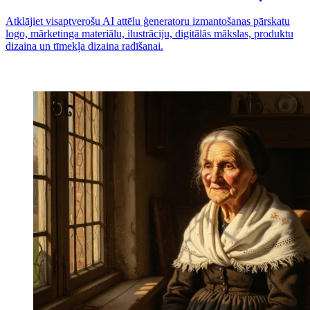
Atklājiet visaptverošu AI attēlu ģeneratoru izmantošanas pārskatu
logo, mārketinga materiālu, ilustrāciju, digitālās mākslas, produktu
dizaina un tīmekļa dizaina radīšanai.