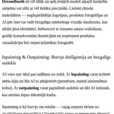
DreamBooth
iet vēl tālāk un spēj iemācīt modeli atpazīt konkrētu
subjektu vai stilu ar vēl lielāku precizitāti. Lieliski zīmola
materiāliem — augšupielādējat logotipus, produktu fotogrāfijas un
AI pēc tam var radīt bezgalīgu mārketinga vizuāļu daudzumu, kas
atbilst jūsu identitātei. Influenceri to izmanto satura veidošanai,
grafiķi konsekventām ilustrācijām un uzņēmumi produktu
vizualizācijai bez nepieciešamības fotografēt.
Inpainting & Outpainting: Burvju dzēšgumija un bezgalīgs
audekls
AI vairs nav tikai par radīšanu no nekā. Ar
inpainting
varat iezīmēt
attēla daļu un likt AI to pārģenerēt (piemēram, mainīt automašīnas
krāsu). Ar
outpainting
varat paplašināt audeklu un likt AI izdomāt,
kas atrodas ārpus sākotnējā kadra.
Inpainting ir kā burvju ota retušai — vajag noņemt tūristu no
atvaļinājuma fotogrāfijas? Izrotāt tukšu sienu ar interesantu gleznu?