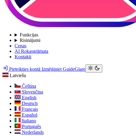
Funkcijas
Risinājumi
Cenas
AI Rokasgrāmata
Kontakti
Pieteikties kontā
Izmēģiniet GuideGlare
Latviešu
Čeština
Slovenčina
English
Deutsch
Français
Español
Italiano
Português
Nederlands