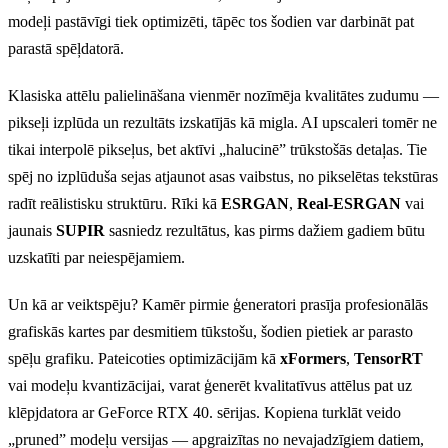
modeļi pastāvīgi tiek optimizēti, tāpēc tos šodien var darbināt pat
parastā spēļdatorā.
Klasiska attēlu palielināšana vienmēr nozīmēja kvalitātes zudumu —
pikseļi izplūda un rezultāts izskatījās kā migla. AI upscaleri tomēr ne
tikai interpolē pikseļus, bet aktīvi „halucinē” trūkstošās detaļas. Tie
spēj no izplūduša sejas atjaunot asas vaibstus, no pikselētas tekstūras
radīt reālistisku struktūru. Rīki kā
ESRGAN
,
Real-ESRGAN
vai
jaunais
SUPIR
sasniedz rezultātus, kas pirms dažiem gadiem būtu
uzskatīti par neiespējamiem.
Un kā ar veiktspēju? Kamēr pirmie ģeneratori prasīja profesionālās
grafiskās kartes par desmitiem tūkstošu, šodien pietiek ar parasto
spēļu grafiku. Pateicoties optimizācijām kā
xFormers
,
TensorRT
vai modeļu kvantizācijai, varat ģenerēt kvalitatīvus attēlus pat uz
klēpjdatora ar GeForce RTX 40. sērijas. Kopiena turklāt veido
„pruned” modeļu versijas — apgraizītas no nevajadzīgiem datiem,