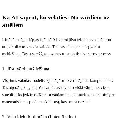
Kā AI saprot, ko vēlaties: No vārdiem uz
attēliem
Lielākā maģija slēpjas tajā, kā AI saprot jūsu teksta uzvedinājumu
un pārtulko to vizuālā valodā. Tas nav tikai par atslēgvārdu
meklēšanu. Tas ir sarežģīts nozīmes un attiecību izpratnes process.
1. Jūsu vārdu atšifrēšana
Vispirms valodas modelis izjautā jūsu uzvedinājumu komponentos.
Tas atpazīst, ka „lidojošie vaļi” nav divi atsevišķi vārdi, bet viens
sureālistisks jēdziens. Katram vārdam un tā kontekstam tiek piešķirts
matemātisks nospiedums (vektors), kas nes tā nozīmi.
2. Visu ideju bibliotēka (Latentā telpa)