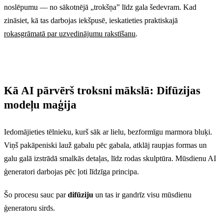
noslēpumu — no sākotnējā „trokšņa” līdz gala šedevram. Kad
zināsiet, kā tas darbojas iekšpusē, ieskatieties praktiskajā
rokasgrāmatā par uzvedinājumu rakstīšanu
.
Kā AI pārvērš troksni mākslā: Difūzijas
modeļu maģija
Iedomājieties tēlnieku, kurš sāk ar lielu, bezformīgu marmora bluķi.
Viņš pakāpeniski lauž gabalu pēc gabala, atklāj raupjas formas un
galu galā izstrādā smalkās detaļas, līdz rodas skulptūra. Mūsdienu AI
ģeneratori darbojas pēc ļoti līdzīga principa.
Šo procesu sauc par
difūziju
un tas ir gandrīz visu mūsdienu
ģeneratoru sirds.