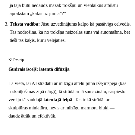
ja tajā būtu nedaudz mazāk trokšņu un vienlaikus atbilstu
aprakstam „kaķis uz jumta”?”
Teksta vadība:
Jūsu uzvedinājums kalpo kā pastāvīgs ceļvedis.
Tas nodrošina, ka no trokšņa neizceļas suns vai automašīna, bet
tieši tas kaķis, kuru vēlējāties.
Gudrais īsceļš: latentā difūzija
Tā vietā, lai AI strādātu ar milzīgu attēlu pilnā izšķirtspējā (kas
ir skaitļošanas ziņā dārgi), tā strādā ar tā samazinātu, saspiesto
versiju tā sauktajā
latentajā telpā
. Tas ir kā strādāt ar
skulptūras miniatūru, nevis ar milzīgu marmora bluķi —
daudz ātrāk un efektīvāk.