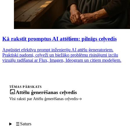
Kā rakstīt promptus AI attēliem: pilnīgs ceļvedis
Apgūstiet efektīvu prompt inženieriju AI attēlu ģeneratoriem.
Praktiski padomi, ceļveži un biežāko problēmu risinājumi izcilu
vizuāļu radīšanai ar Flux, Imagen, Ideogram un citiem modeļiem.
TĒMAS PĀRSKATS
Attēlu ģenerēšanas ceļvedis
Visi raksti par Attēlu ģenerēšanas ceļvedis
Saturs