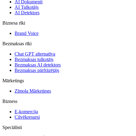
AI Dokumenti
AI Tulkotājs
AI Detektors
Biznesa rīki
Brand Voice
Bezmaksas rīki
Chat GPT alternatīva
Bezmaksas tulkotājs
Bezmaksas AI detektors
Bezmaksas pārfrāzētājs
Mārketings
Zīmola Mārketings
Bizness
E-komercija
Cilvēkresursi
Speciālisti