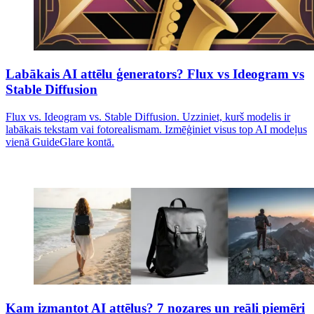
Labākais AI attēlu ģenerators? Flux vs Ideogram vs
Stable Diffusion
Flux vs. Ideogram vs. Stable Diffusion. Uzziniet, kurš modelis ir
labākais tekstam vai fotorealismam. Izmēģiniet visus top AI modeļus
vienā GuideGlare kontā.
Kam izmantot AI attēlus? 7 nozares un reāli piemēri