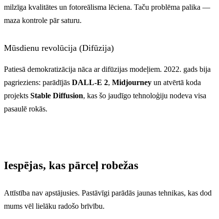
milzīga kvalitātes un fotoreālisma lēciena. Taču problēma palika —
maza kontrole pār saturu.
Mūsdienu revolūcija (Difūzija)
Patiesā demokratizācija nāca ar difūzijas modeļiem. 2022. gads bija
pagrieziens: parādījās
DALL-E 2
,
Midjourney
un atvērtā koda
projekts
Stable Diffusion
, kas šo jaudīgo tehnoloģiju nodeva visa
pasaulē rokās.
Iespējas, kas pārceļ robežas
Attīstība nav apstājusies. Pastāvīgi parādās jaunas tehnikas, kas dod
mums vēl lielāku radošo brīvību.