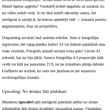
Mainīt figūras apģērbu? Vienkārši iezīmē apgabalu un uzraksti, ko
tur vēlies redzēt vietā. AI ne tikai izdzēš sākotnējo saturu, bet
inteliģenti to aizstāj tā, lai iederas apkārtējā vidē — ieskaitot pareizo
apgaismojumu, ēnas un perspektīvu.
Outpainting savukārt lauž audekla robežas. Jums ir fotogrāfijas
izgriezums, bet vajag platāku kadru? AI var dabiski paplašināt ainu
visās virzienās. Fotogrāfs nejauši nocirpa torņa galu? Lieciet AI
izdomāt, kas tur bija jābūt. Ainavu fotogrāfija 4:3 proporcijās tādā
veidā var kļūt par panorāmu 21:9, un tas izskatīsies pilnīgi dabiski.
Grafiķiem tas nozīmē, ka vairs nav jāuztraucas par nepareizo
avotfotogrāfijas formātu.
Upscaling: No detaļas līdz plakātam
Mūsdienu
upscaleri
spēj inteliģenti palielināt attēlus no zemas
izšķirtspējas līdz drukas kvalitātei, nezaudējot asumu. Vienlaikus