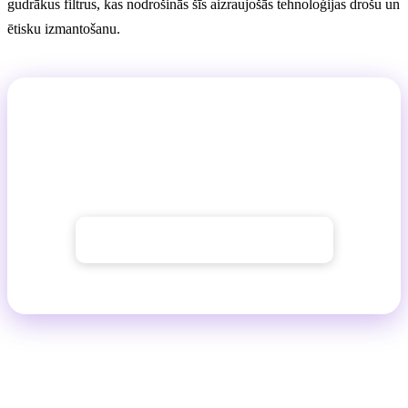
gudrākus filtrus, kas nodrošinās šīs aizraujošās tehnoloģijas drošu un
ētisku izmantošanu.
Vēlaties to izmēģināt pats?
GuideGlare AI Attēli dod jums piekļuvi Flux, Imagen
un Stable Diffusion tehnoloģijām vienuviet.
→ Apskatīt AI attēlu ģeneratoru