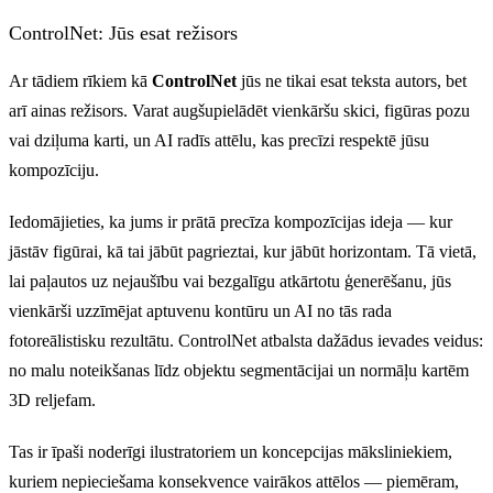
ControlNet: Jūs esat režisors
Ar tādiem rīkiem kā
ControlNet
jūs ne tikai esat teksta autors, bet
arī ainas režisors. Varat augšupielādēt vienkāršu skici, figūras pozu
vai dziļuma karti, un AI radīs attēlu, kas precīzi respektē jūsu
kompozīciju.
Iedomājieties, ka jums ir prātā precīza kompozīcijas ideja — kur
jāstāv figūrai, kā tai jābūt pagrieztai, kur jābūt horizontam. Tā vietā,
lai paļautos uz nejaušību vai bezgalīgu atkārtotu ģenerēšanu, jūs
vienkārši uzzīmējat aptuvenu kontūru un AI no tās rada
fotoreālistisku rezultātu. ControlNet atbalsta dažādus ievades veidus:
no malu noteikšanas līdz objektu segmentācijai un normāļu kartēm
3D reljefam.
Tas ir īpaši noderīgi ilustratoriem un koncepcijas māksliniekiem,
kuriem nepieciešama konsekvence vairākos attēlos — piemēram,