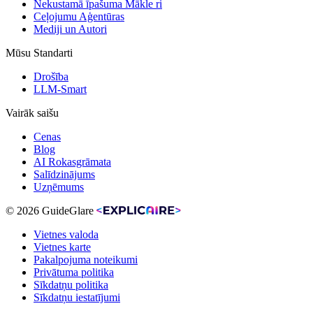
Nekustamā īpašuma Mākle ri
Ceļojumu Aģentūras
Mediji un Autori
Mūsu Standarti
Drošība
LLM-Smart
Vairāk saišu
Cenas
Blog
AI Rokasgrāmata
Salīdzinājums
Uzņēmums
© 2026 GuideGlare
Vietnes valoda
Vietnes karte
Pakalpojuma noteikumi
Privātuma politika
Sīkdatņu politika
Sīkdatņu iestatījumi