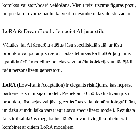
komiksu vai storyboard veidošanā. Vienu reizi uzzīmē figūras pozu,
un pēc tam to var izmantot kā veidni desmitiem dažādu stilizāciju.
LoRA & DreamBooth: Iemāciet AI jūsu stilu
Vēlaties, lai AI ģenerētu attēlus jūsu specifiskajā stilā, ar jūsu
produktu vai pat ar jūsu seju? Tādas tehnikas kā
LoRA
ļauj jums
„papildmācīt” modeli uz nelielas savu attēlu kolekcijas un tādējādi
radīt personalizētu ģeneratoru.
LoRA
(Low-Rank Adaptation) ir elegants risinājums, kas neprasa
pārtrenēt visu milzīgo modeli. Pietiek ar 10–50 kvalitatīvām jūsu
produkta, jūsu sejas vai jūsu glezniecības stila piemēru fotogrāfijām,
un dažu stundu laikā varat iegūt savu specializēto modeli. Rezultāta
fails ir tikai dažus megabaitus, tāpēc to varat viegli koplietot vai
kombinēt ar citiem LoRA modeļiem.