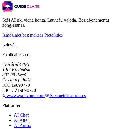
Seši AI rīki vienā kontā. Latviešu valodā. Bez abonementu
žonglēšanas.
Izmēģiniet bez maksas
Pieteikties
Izdevējs
Explicaire s.r.o.
Plovární 478/1
Jižní Předměstí
301 00 Plzeň
Česká republika
IČO
19890770
DIČ
CZ19890770
www.explicaire.com
Sazinieties ar mums
Platforma
AI Chat
AI Attēli
AI Audio