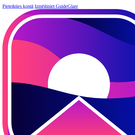
Pieteikties kontā
Izmēģiniet GuideGlare