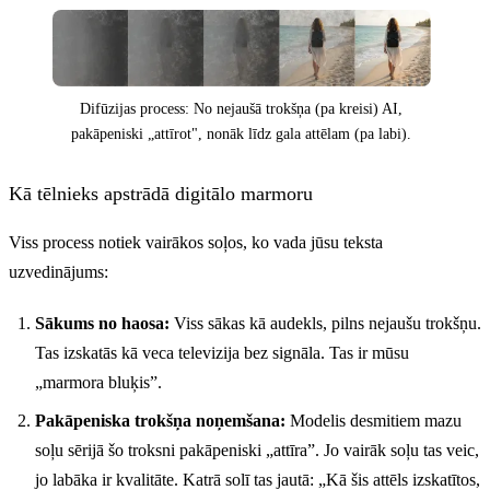
Difūzijas process: No nejaušā trokšņa (pa kreisi) AI,
pakāpeniski „attīrot", nonāk līdz gala attēlam (pa labi).
Kā tēlnieks apstrādā digitālo marmoru
Viss process notiek vairākos soļos, ko vada jūsu teksta
uzvedinājums:
Sākums no haosa:
Viss sākas kā audekls, pilns nejaušu trokšņu.
Tas izskatās kā veca televizija bez signāla. Tas ir mūsu
„marmora bluķis”.
Pakāpeniska trokšņa noņemšana:
Modelis desmitiem mazu
soļu sērijā šo troksni pakāpeniski „attīra”. Jo vairāk soļu tas veic,
jo labāka ir kvalitāte. Katrā solī tas jautā: „Kā šis attēls izskatītos,