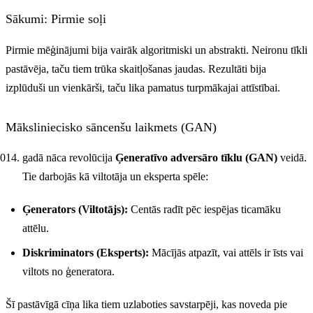
Sākumi: Pirmie soļi
Pirmie mēģinājumi bija vairāk algoritmiski un abstrakti. Neironu tīkli
pastāvēja, taču tiem trūka skaitļošanas jaudas. Rezultāti bija
izplūduši un vienkārši, taču lika pamatus turpmākajai attīstībai.
Māksliniecisko sāncenšu laikmets (GAN)
gadā nāca revolūcija
Ģeneratīvo adversāro tīklu (GAN)
veidā.
Tie darbojās kā viltotāja un eksperta spēle:
Ģenerators (Viltotājs):
Centās radīt pēc iespējas ticamāku
attēlu.
Diskriminators (Eksperts):
Mācījās atpazīt, vai attēls ir īsts vai
viltots no ģeneratora.
Šī pastāvīgā cīņa lika tiem uzlaboties savstarpēji, kas noveda pie