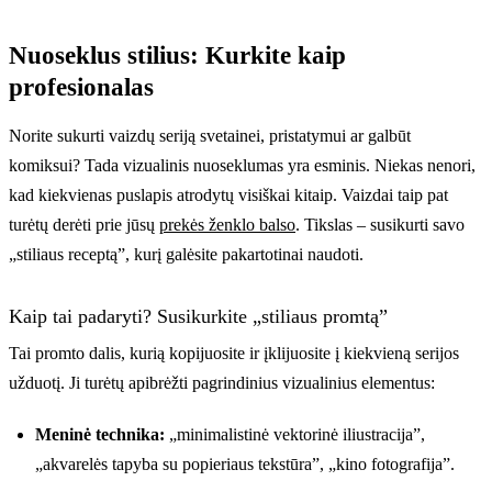
Nuoseklus stilius: Kurkite kaip
profesionalas
Norite sukurti vaizdų seriją svetainei, pristatymui ar galbūt
komiksui? Tada vizualinis nuoseklumas yra esminis. Niekas nenori,
kad kiekvienas puslapis atrodytų visiškai kitaip. Vaizdai taip pat
turėtų derėti prie jūsų
prekės ženklo balso
. Tikslas – susikurti savo
„stiliaus receptą”, kurį galėsite pakartotinai naudoti.
Kaip tai padaryti? Susikurkite „stiliaus promtą”
Tai promto dalis, kurią kopijuosite ir įklijuosite į kiekvieną serijos
užduotį. Ji turėtų apibrėžti pagrindinius vizualinius elementus:
Meninė technika:
„minimalistinė vektorinė iliustracija”,
„akvarelės tapyba su popieriaus tekstūra”, „kino fotografija”.