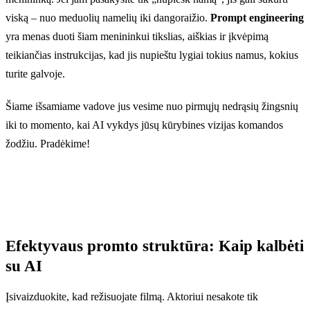
viską – nuo meduolių namelių iki dangoraižio.
Prompt engineering
yra menas duoti šiam menininkui tikslias, aiškias ir įkvėpimą
teikiančias instrukcijas, kad jis nupieštu lygiai tokius namus, kokius
turite galvoje.
Šiame išsamiame vadove jus vesime nuo pirmųjų nedrąsių žingsnių
iki to momento, kai AI vykdys jūsų kūrybines vizijas komandos
žodžiu. Pradėkime!
Efektyvaus promto struktūra: Kaip kalbėti
su AI
Įsivaizduokite, kad režisuojate filmą. Aktoriui nesakote tik