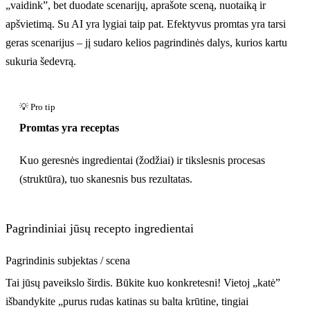
„vaidink”, bet duodate scenarijų, aprašote sceną, nuotaiką ir
apšvietimą. Su AI yra lygiai taip pat. Efektyvus promtas yra tarsi
geras scenarijus – jį sudaro kelios pagrindinės dalys, kurios kartu
sukuria šedevrą.
Promtas yra receptas
Kuo geresnės ingredientai (žodžiai) ir tikslesnis procesas
(struktūra), tuo skanesnis bus rezultatas.
Pagrindiniai jūsų recepto ingredientai
Pagrindinis subjektas / scena
Tai jūsų paveikslo širdis. Būkite kuo konkretesni! Vietoj „katė”
išbandykite „purus rudas katinas su balta krūtine, tingiai