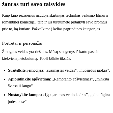
žanras turi savo taisykles
Kaip kino režisierius naudoja skirtingas technikas veiksmo filmui ir
romantinei komedijai, taip ir jūs turėtumėte pritaikyti savo promtus
prie to, ką kuriate. Pažvelkime į kelias pagrindines kategorijas.
Portretai ir personažai
Žmogaus veidas yra riešutas. Mūsų smegenys iš karto pastebi
kiekvieną netobulumą. Todėl būkite tikslūs.
Susitelkite į emocijas:
„susimąstęs veidas”, „nuoširdus juokas”.
Apibūdinkite apšvietimą:
„Rembranto apšvietimas”, „minkšta
šviesa iš lango”.
Nustatykite kompoziciją:
„artimas veido kadras”, „pilna figūra
judesiuose”.