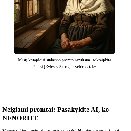
Mūsų kruopščiai sudaryto promto rezultatas. Atkreipkite
dėmesį į šviesos žaismą ir veido detales.
Neigiami promtai: Pasakykite AI, ko
NENORITE
Vienas galingiausių triukų jūsų arsenale! Neigiami promtai – tai