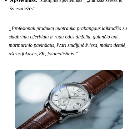
Apšvietimas:
„studijinis apšvietimas”, „minkšta šviesa iš
šviesodėžės”.
„Profesionali produktų nuotrauka prabangaus laikrodžio su
sidabriniu ciferblatu ir rudu odos dirželiu, gulančio ant
marmurinio paviršiaus, švari studijinė šviesa, makro detalė,
aštrus fokusas, 8K, fotorealistinis.”