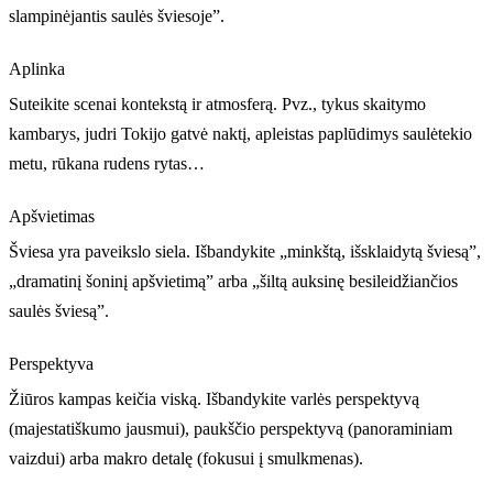
slampinėjantis saulės šviesoje”.
Aplinka
Suteikite scenai kontekstą ir atmosferą. Pvz., tykus skaitymo
kambarys, judri Tokijo gatvė naktį, apleistas paplūdimys saulėtekio
metu, rūkana rudens rytas…
Apšvietimas
Šviesa yra paveikslo siela. Išbandykite „minkštą, išsklaidytą šviesą”,
„dramatinį šoninį apšvietimą” arba „šiltą auksinę besileidžiančios
saulės šviesą”.
Perspektyva
Žiūros kampas keičia viską. Išbandykite varlės perspektyvą
(majestatiškumo jausmui), paukščio perspektyvą (panoraminiam
vaizdui) arba makro detalę (fokusui į smulkmenas).