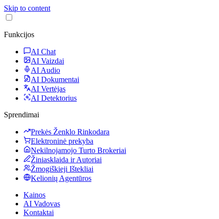
Skip to content
Funkcijos
AI Chat
AI Vaizdai
AI Audio
AI Dokumentai
AI Vertėjas
AI Detektorius
Sprendimai
Prekės Ženklo Rinkodara
Elektroninė prekyba
Nekilnojamojo Turto Brokeriai
Žiniasklaida ir Autoriai
Žmogiškieji Ištekliai
Kelionių Agentūros
Kainos
AI Vadovas
Kontaktai