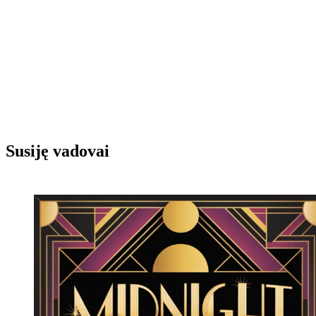
Susiję vadovai