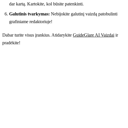
dar kartą. Kartokite, kol būsite patenkinti.
Galutinis tvarkymas:
Nebijokite galutinį vaizdą patobulinti
grafiniame redaktoriuje!
Dabar turite visus įrankius. Atidarykite
GuideGlare AI Vaizdai
ir
pradėkite!
Ar esate pasiruošę kurti?
GuideGlare AI Vaizdai – tai pažangus AI vaizdų
generatorius ir redaktorius su Flux, Imagen, Stable
Diffusion, Ideogram ir SeeDream modeliais vienoje
vietoje.
→ Išbandyti AI vaizdų generatorių