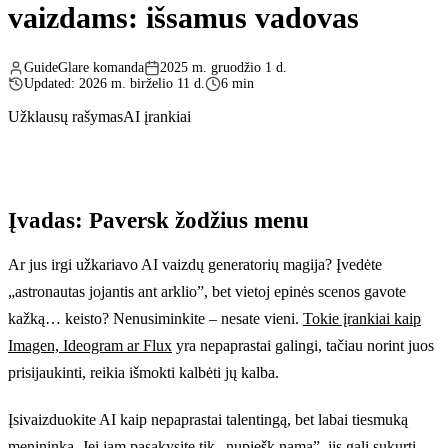
vaizdams: išsamus vadovas
GuideGlare komanda
2025 m. gruodžio 1 d.
Updated: 2026 m. birželio 11 d.
6 min
Užklausų rašymas
AI įrankiai
Įvadas: Paversk žodžius menu
Ar jus irgi užkariavo AI vaizdų generatorių magija? Įvedėte
„astronautas jojantis ant arklio”, bet vietoj epinės scenos gavote
kažką… keisto? Nenusiminkite – nesate vieni.
Tokie įrankiai kaip
Imagen, Ideogram ar Flux
yra nepaprastai galingi, tačiau norint juos
prisijaukinti, reikia išmokti kalbėti jų kalba.
Įsivaizduokite AI kaip nepaprastai talentingą, bet labai tiesmuką
menininką. Jei jam pasakysite tik „nupiešk namą”, jis gali sukurti