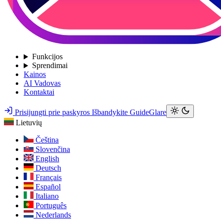
Funkcijos
Sprendimai
Kainos
AI Vadovas
Kontaktai
Prisijungti prie paskyros
Išbandykite GuideGlare
Lietuvių
Čeština
Slovenčina
English
Deutsch
Français
Español
Italiano
Português
Nederlands