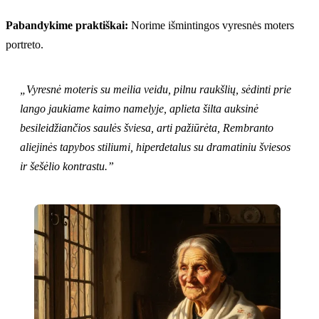
Pabandykime praktiškai:
Norime išmintingos vyresnės moters
portreto.
„Vyresnė moteris su meilia veidu, pilnu raukšlių, sėdinti prie
lango jaukiame kaimo namelyje, aplieta šilta auksinė
besileidžiančios saulės šviesa, arti pažiūrėta, Rembranto
aliejinės tapybos stiliumi, hiperdetalus su dramatiniu šviesos
ir šešėlio kontrastu.”