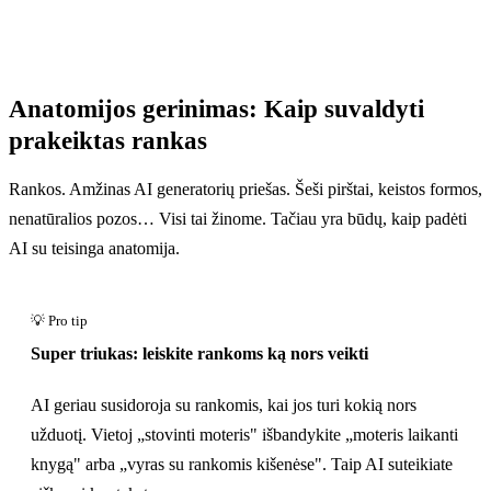
Anatomijos gerinimas: Kaip suvaldyti
prakeiktas rankas
Rankos. Amžinas AI generatorių priešas. Šeši pirštai, keistos formos,
nenatūralios pozos… Visi tai žinome. Tačiau yra būdų, kaip padėti
AI su teisinga anatomija.
Super triukas: leiskite rankoms ką nors veikti
AI geriau susidoroja su rankomis, kai jos turi kokią nors
užduotį. Vietoj „stovinti moteris" išbandykite „moteris laikanti
knygą" arba „vyras su rankomis kišenėse". Taip AI suteikiate