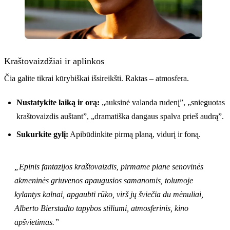
Kraštovaizdžiai ir aplinkos
Čia galite tikrai kūrybiškai išsireikšti. Raktas – atmosfera.
Nustatykite laiką ir orą:
„auksinė valanda rudenį”, „snieguotas
kraštovaizdis auštant”, „dramatiška dangaus spalva prieš audrą”.
Sukurkite gylį:
Apibūdinkite pirmą planą, vidurį ir foną.
„Epinis fantazijos kraštovaizdis, pirmame plane senovinės
akmeninės griuvenos apaugusios samanomis, tolumoje
kylantys kalnai, apgaubti rūko, virš jų šviečia du mėnuliai,
Alberto Bierstadto tapybos stiliumi, atmosferinis, kino
apšvietimas.”