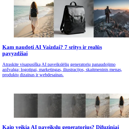
Kam naudoti AI Vaizdai? 7 sritys ir realūs
pavyzdžiai
Atraskite visapusišką AI paveikslėlių generatorių panaudojimo
apžvalgą: logotipai, marketingas, iliustracijos, skaitmeninis menas,
produktų dizainas ir webdesainas.
Kaip veikia AI paveikslų generatorius? Difuziniai