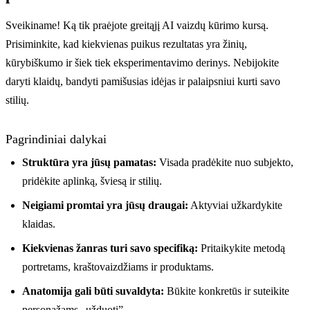
Sveikiname! Ką tik praėjote greitąjį AI vaizdų kūrimo kursą.
Prisiminkite, kad kiekvienas puikus rezultatas yra žinių,
kūrybiškumo ir šiek tiek eksperimentavimo derinys. Nebijokite
daryti klaidų, bandyti pamišusias idėjas ir palaipsniui kurti savo
stilių.
Pagrindiniai dalykai
Struktūra yra jūsų pamatas:
Visada pradėkite nuo subjekto,
pridėkite aplinką, šviesą ir stilių.
Neigiami promtai yra jūsų draugai:
Aktyviai užkardykite
klaidas.
Kiekvienas žanras turi savo specifiką:
Pritaikykite metodą
portretams, kraštovaizdžiams ir produktams.
Anatomija gali būti suvaldyta:
Būkite konkretūs ir suteikite
personažams „užduotį”.