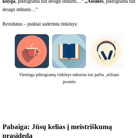
knyga
, piktograma flat design stiliumi…”
„Ausinės
, piktograma flat
design stiliumi…”
Rezultatas – puikiai suderinta rinkinys:
Vieninga piktogramų rinkinys sukurtas tuo pačiu „stiliaus
promtu
Pabaiga: Jūsų kelias į meistriškumą
prasideda