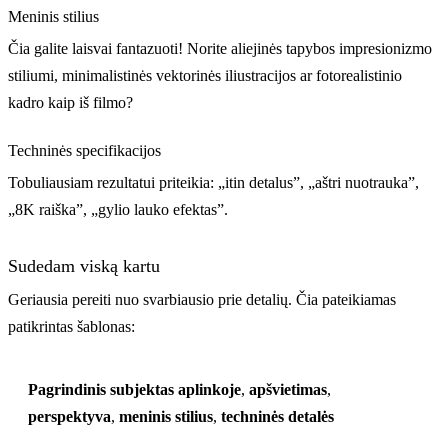
Meninis stilius
Čia galite laisvai fantazuoti! Norite aliejinės tapybos impresionizmo
stiliumi, minimalistinės vektorinės iliustracijos ar fotorealistinio
kadro kaip iš filmo?
Techninės specifikacijos
Tobuliausiam rezultatui priteikia: „itin detalus”, „aštri nuotrauka”,
„8K raiška”, „gylio lauko efektas”.
Sudedam viską kartu
Geriausia pereiti nuo svarbiausio prie detalių. Čia pateikiamas
patikrintas šablonas:
Pagrindinis subjektas
aplinkoje
,
apšvietimas
,
perspektyva
,
meninis stilius
,
techninės detalės