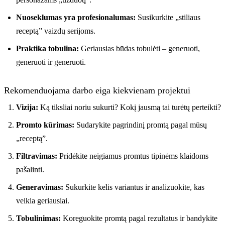
Nuoseklumas yra profesionalumas:
Susikurkite „stiliaus
receptą” vaizdų serijoms.
Praktika tobulina:
Geriausias būdas tobulėti – generuoti,
generuoti ir generuoti.
Rekomenduojama darbo eiga kiekvienam projektui
Vizija:
Ką tiksliai noriu sukurti? Kokį jausmą tai turėtų perteikti?
Promto kūrimas:
Sudarykite pagrindinį promtą pagal mūsų
„receptą”.
Filtravimas:
Pridėkite neigiamus promtus tipinėms klaidoms
pašalinti.
Generavimas:
Sukurkite kelis variantus ir analizuokite, kas
veikia geriausiai.
Tobulinimas:
Koreguokite promtą pagal rezultatus ir bandykite