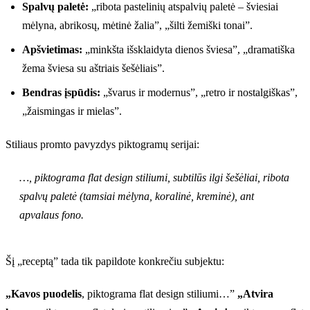
Spalvų paletė:
„ribota pastelinių atspalvių paletė – šviesiai
mėlyna, abrikosų, mėtinė žalia”, „šilti žemiški tonai”.
Apšvietimas:
„minkšta išsklaidyta dienos šviesa”, „dramatiška
žema šviesa su aštriais šešėliais”.
Bendras įspūdis:
„švarus ir modernus”, „retro ir nostalgiškas”,
„žaismingas ir mielas”.
Stiliaus promto pavyzdys piktogramų serijai:
…, piktograma flat design stiliumi, subtilūs ilgi šešėliai, ribota
spalvų paletė (tamsiai mėlyna, koralinė, kreminė), ant
apvalaus fono.
Šį „receptą” tada tik papildote konkrečiu subjektu:
„Kavos puodelis
, piktograma flat design stiliumi…”
„Atvira