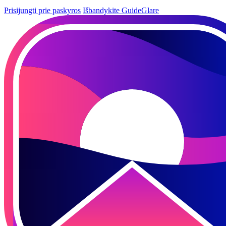
Prisijungti prie paskyros
Išbandykite GuideGlare