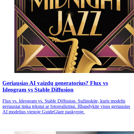
Geriausias AI vaizdų generatorius? Flux vs
Ideogram vs Stable Diffusion
Flux vs. Ideogram vs. Stable Diffusion. Sužinokite, kuris modelis
geriausiai tinka tekstui ar fotorealizmui. Išbandykite visus geriausius
AI modelius vienoje GuideGlare paskyroje.