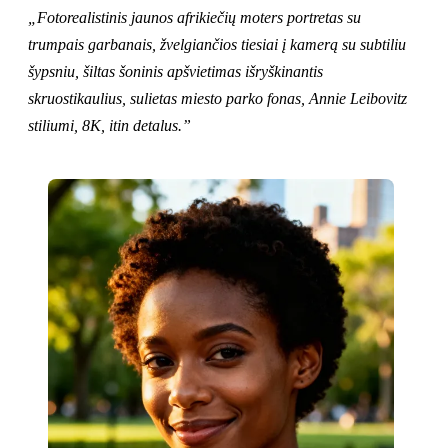
„Fotorealistinis jaunos afrikiečių moters portretas su
trumpais garbanais, žvelgiančios tiesiai į kamerą su subtiliu
šypsniu, šiltas šoninis apšvietimas išryškinantis
skruostikaulius, sulietas miesto parko fonas, Annie Leibovitz
stiliumi, 8K, itin detalus.”