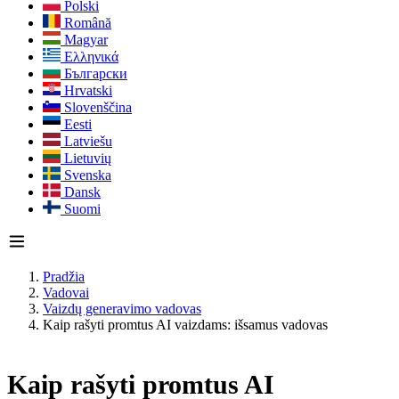
Polski
Română
Magyar
Ελληνικά
Български
Hrvatski
Slovenščina
Eesti
Latviešu
Lietuvių
Svenska
Dansk
Suomi
Pradžia
Vadovai
Vaizdų generavimo vadovas
Kaip rašyti promtus AI vaizdams: išsamus vadovas
Kaip rašyti promtus AI