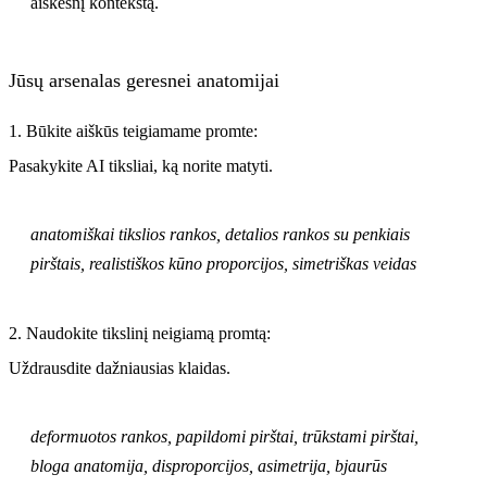
aiškesnį kontekstą.
Jūsų arsenalas geresnei anatomijai
1. Būkite aiškūs teigiamame promte:
Pasakykite AI tiksliai, ką norite matyti.
anatomiškai tikslios rankos, detalios rankos su penkiais
pirštais, realistiškos kūno proporcijos, simetriškas veidas
2. Naudokite tikslinį neigiamą promtą:
Uždrausdite dažniausias klaidas.
deformuotos rankos, papildomi pirštai, trūkstami pirštai,
bloga anatomija, disproporcijos, asimetrija, bjaurūs