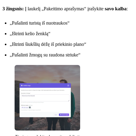
3 žingsnis:
Į laukelį „Pakeitimo aprašymas“ įrašykite
savo kalba
:
„Pašalinti turistą iš nuotraukos“
„Ištrinti kelio ženklą“
„Ištrinti šiukšlių dėžę iš priekinio plano“
„Pašalinti žmogų su raudona striuke“