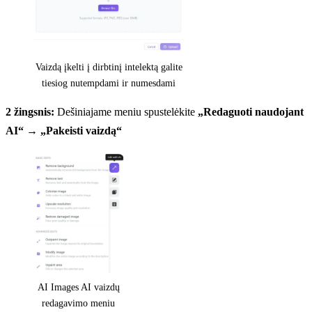
Vaizdą įkelti į dirbtinį intelektą galite
tiesiog nutempdami ir numesdami
2 žingsnis:
Dešiniajame meniu spustelėkite
„Redaguoti naudojant
AI“
→
„Pakeisti vaizdą“
AI Images AI vaizdų
redagavimo meniu