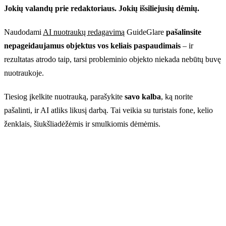
Jokių valandų prie redaktoriaus. Jokių išsiliejusių dėmių.
Naudodami
AI nuotraukų redagavimą
GuideGlare
pašalinsite
nepageidaujamus objektus vos keliais paspaudimais
– ir
rezultatas atrodo taip, tarsi probleminio objekto niekada nebūtų buvę
nuotraukoje.
Tiesiog įkelkite nuotrauką, parašykite
savo kalba
, ką norite
pašalinti, ir AI atliks likusį darbą. Tai veikia su turistais fone, kelio
ženklais, šiukšliadėžėmis ir smulkiomis dėmėmis.
Tobulos nuotraukos. Be kompromisų.
Jokių išsiliejusių dėmių ar valandų prarasto laiko
redaktoriuje. Įkelkite savo nuotrauką ir stebėkite, kaip
AI per kelias sekundes švariai ir natūraliai pašalina