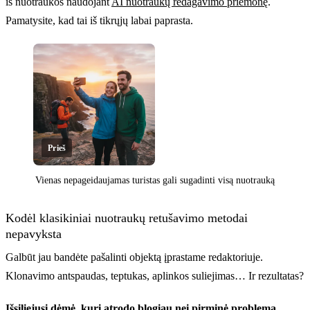
iš nuotraukos naudojant
AI nuotraukų redagavimo priemonę
.
Pamatysite, kad tai iš tikrųjų labai paprasta.
Prieš
Vienas nepageidaujamas turistas gali sugadinti visą nuotrauką
Spustelėkite norėdami atskleisti
Kodėl klasikiniai nuotraukų retušavimo metodai
nepavyksta
Galbūt jau bandėte pašalinti objektą įprastame redaktoriuje.
Klonavimo antspaudas, teptukas, aplinkos suliejimas… Ir rezultatas?
Išsiliejusi dėmė, kuri atrodo blogiau nei pirminė problema.