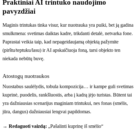
Praktiniai AI trintuko naudojimo
pavyzdžiai
Maginis trintukas tinka visur, kur nuotrauka yra puiki, bet ją gadina
smulkmena: svetimas daiktas kadre, trikdanti detalė, netvarka fone.
Paprastai veikia taip, kad nepageidaujamą objektą pažymite
(pirštu/teptuku/lasu) ir AI apskaičiuoja foną, tarsi objekto ten
niekada nebūtų buvę.
Atostogų nuotraukos
Nuostabus saulėlydis, tobula kompozicija… ir kampe guli svetimas
kuprinė, puodelis, rankšluostis, arba į kadrą įėjo turistas. Būtent tai
yra dažniausias scenarijus maginiam trintukui, nes fonas (smėlis,
jūra, dangus) dažniausiai lengvai papildomas.
→ Redaguoti vaizdą:
„Pašalinti kuprinę iš smėlio“