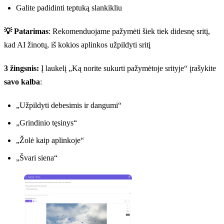
Galite padidinti teptuką slankikliu
💡 Patarimas
: Rekomenduojame pažymėti šiek tiek didesnę sritį,
kad AI žinotų, iš kokios aplinkos užpildyti sritį
3 žingsnis:
Į laukelį „Ką norite sukurti pažymėtoje srityje“ įrašykite
savo kalba
:
„Užpildyti debesimis ir dangumi“
„Grindinio tęsinys“
„Žolė kaip aplinkoje“
„Švari siena“