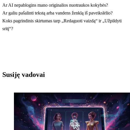
Ar AI nepablogins mano originalios nuotraukos kokybės?
Ar galiu pašalinti tekstą arba vandens ženklą iš paveikslėlio?
Koks pagrindinis skirtumas tarp „Redaguoti vaizdą“ ir „Užpildyti
sritį“?
Susiję vadovai