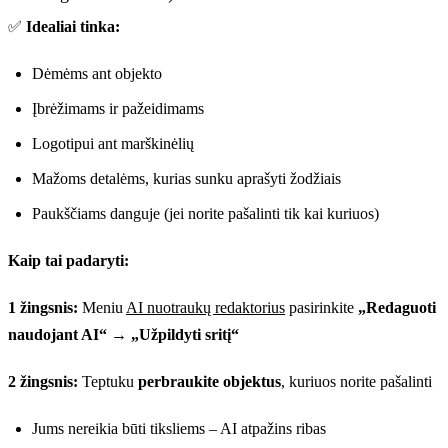
✅
Idealiai tinka:
Dėmėms ant objekto
Įbrėžimams ir pažeidimams
Logotipui ant marškinėlių
Mažoms detalėms, kurias sunku aprašyti žodžiais
Paukščiams danguje (jei norite pašalinti tik kai kuriuos)
Kaip tai padaryti:
1 žingsnis:
Meniu
AI nuotraukų redaktorius
pasirinkite
„Redaguoti
naudojant AI“
→
„Užpildyti sritį“
2 žingsnis:
Teptuku
perbraukite objektus
, kuriuos norite pašalinti
Jums nereikia būti tiksliems – AI atpažins ribas