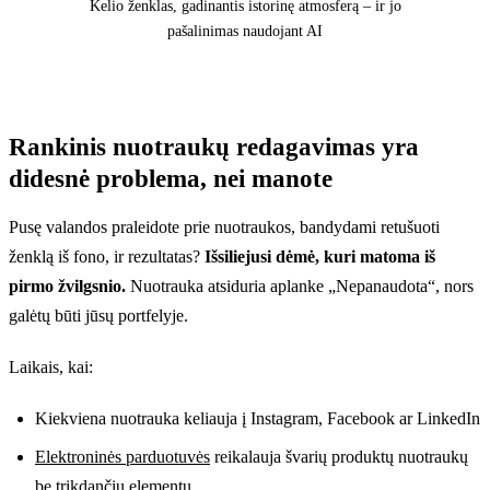
Kelio ženklas, gadinantis istorinę atmosferą – ir jo
pašalinimas naudojant AI
Rankinis nuotraukų redagavimas yra
Prieš
didesnė problema, nei manote
Pusę valandos praleidote prie nuotraukos, bandydami retušuoti
ženklą iš fono, ir rezultatas?
Išsiliejusi dėmė, kuri matoma iš
pirmo žvilgsnio.
Nuotrauka atsiduria aplanke „Nepanaudota“, nors
galėtų būti jūsų portfelyje.
Laikais, kai:
Kiekviena nuotrauka keliauja į Instagram, Facebook ar LinkedIn
Elektroninės parduotuvės
reikalauja švarių produktų nuotraukų
be trikdančių elementų