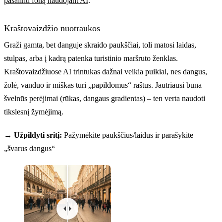
pašalinti foną naudojant AI
.
Kraštovaizdžio nuotraukos
Graži gamta, bet danguje skraido paukščiai, toli matosi laidas,
stulpas, arba į kadrą patenka turistinio maršruto ženklas.
Kraštovaizdžiuose AI trintukas dažnai veikia puikiai, nes dangus,
žolė, vanduo ir miškas turi „papildomus“ raštus. Jautriausi būna
švelnūs perėjimai (rūkas, dangaus gradientas) – ten verta naudoti
tikslesnį žymėjimą.
→ Užpildyti sritį:
Pažymėkite paukščius/laidus ir parašykite
„švarus dangus“