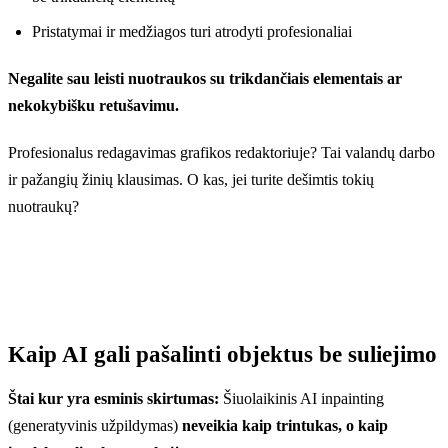
Pristatymai ir medžiagos turi atrodyti profesionaliai
Negalite sau leisti nuotraukos su trikdančiais elementais ar
nekokybišku retušavimu.
Profesionalus redagavimas grafikos redaktoriuje? Tai valandų darbo
ir pažangių žinių klausimas. O kas, jei turite dešimtis tokių
nuotraukų?
Kaip AI gali pašalinti objektus be suliejimo
Štai kur yra esminis skirtumas:
Šiuolaikinis AI inpainting
(generatyvinis užpildymas)
neveikia kaip trintukas, o kaip