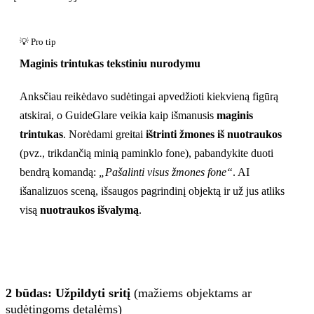
Prieš
Maginis trintukas tekstiniu nurodymu
Anksčiau reikėdavo sudėtingai apvedžioti kiekvieną figūrą
atskirai, o GuideGlare veikia kaip išmanusis
maginis
trintukas
. Norėdami greitai
ištrinti žmones iš nuotraukos
(pvz., trikdančią minią paminklo fone), pabandykite duoti
bendrą komandą:
„Pašalinti visus žmones fone“
. AI
išanalizuos sceną, išsaugos pagrindinį objektą ir už jus atliks
visą
nuotraukos išvalymą
.
2 būdas: Užpildyti sritį
(mažiems objektams ar
sudėtingoms detalėms)