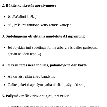
2. Būkite konkretūs aprašymuose
❌ „Pašalinti kažką“
✅ „Pašalinti raudoną kelio ženklą kairėje“
3. Sudėtingiems objektams naudokite AI inpainting
Jei objektas turi sudėtingą formą arba yra iš dalies paslėptas,
geriau naudoti teptuką
4. Jei rezultatas nėra tobulas, pabandykite dar kartą
AI kartais reikia antro bandymo
Galite pakeisti aprašymą arba tiksliau pažymėti sritį
5. Pažymėkite šiek tiek daugiau, nei reikia