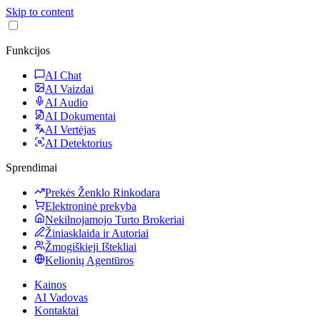
Skip to content
Funkcijos
AI Chat
AI Vaizdai
AI Audio
AI Dokumentai
AI Vertėjas
AI Detektorius
Sprendimai
Prekės Ženklo Rinkodara
Elektroninė prekyba
Nekilnojamojo Turto Brokeriai
Žiniasklaida ir Autoriai
Žmogiškieji Ištekliai
Kelionių Agentūros
Kainos
AI Vadovas
Kontaktai