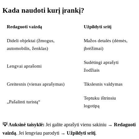
Kada naudoti kurį įrankį?
Redaguoti vaizdą
Užpildyti sritį
Dideli objektai (žmogus,
Mažos detalės (dėmės,
automobilis, ženklas)
įbrėžimai)
Sudėtingi aprašyti
Lengvai aprašomi
žodžiais
Greitesnis (vienas aprašymas)
Tikslesnis valdymas
Teptuku ištrinsiu
„Pašalinti turistą“
logotipą
💡 Auksinė taisyklė:
Jei galite aprašyti vienu sakiniu →
Redaguoti
vaizdą
. Jei lengviau parodyti →
Užpildyti sritį
.