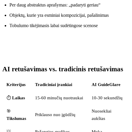
Per daug abstraktus aprašymas: „padaryti geriau“
Objektų, kurie yra esminiai kompozicijai, pašalinimas
Tobulumo tikėjimasis labai sudėtingose scenose
AI retušavimas vs. tradicinis retušavimas
Kriterijus
Tradiciniai įrankiai
AI GuideGlare
⏱️
Laikas
15-60 minučių nuotraukai
10-30 sekundžių
🎯
Nuosekliai
Priklauso nuo įgūdžių
Tikslumas
aukštas
💡
Pažangios grafikos
Moka