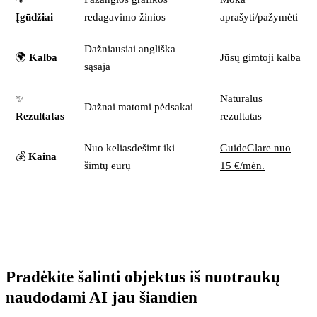
Įgūdžiai
redagavimo žinios
aprašyti/pažymėti
Dažniausiai angliška
🌍
Kalba
Jūsų gimtoji kalba
sąsaja
✨
Natūralus
Dažnai matomi pėdsakai
Rezultatas
rezultatas
Nuo keliasdešimt iki
GuideGlare nuo
💰
Kaina
šimtų eurų
15 €/mėn.
Pradėkite šalinti objektus iš nuotraukų
naudodami AI jau šiandien