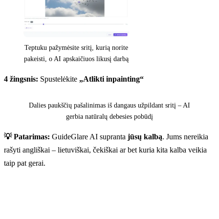
Teptuku pažymėsite sritį, kurią norite
pakeisti, o AI apskaičiuos likusį darbą
4 žingsnis:
Spustelėkite
„Atlikti inpainting“
Prieš
Po
Dalies paukščių pašalinimas iš dangaus užpildant sritį – AI
gerbia natūralų debesies pobūdį
💡 Patarimas:
GuideGlare AI supranta
jūsų kalbą
. Jums nereikia
rašyti angliškai – lietuviškai, čekiškai ar bet kuria kita kalba veikia
taip pat gerai.