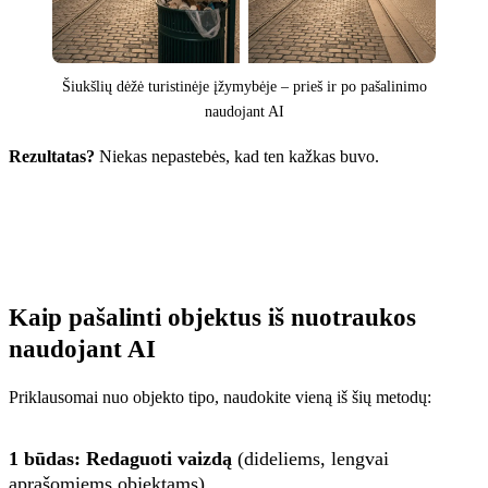
Šiukšlių dėžė turistinėje įžymybėje – prieš ir po pašalinimo
naudojant AI
Rezultatas?
Niekas nepastebės, kad ten kažkas buvo.
Kaip pašalinti objektus iš nuotraukos
naudojant AI
Priklausomai nuo objekto tipo, naudokite vieną iš šių metodų:
1 būdas: Redaguoti vaizdą
(dideliems, lengvai
aprašomiems objektams)