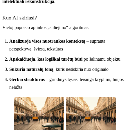
intelektuali rekonstrukcija
.
Kuo AI skiriasi?
Vietoj paprasto aplinkos „suliejimo“ algoritmas:
Analizuoja visos nuotraukos kontekstą
– supranta
perspektyvą, šviesą, tekstūras
Apskaičiuoja, kas logiškai turėtų būti
po šalinamu objektu
Sukuria natūralų foną
, kuris nesiskiria nuo originalo
Gerbia struktūras
– grindinys tęsiasi teisinga kryptimi, linijos
nelūžta