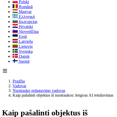
Polski
Română
Magyar
Ελληνικά
Български
Hrvatski
Slovenščina
Eesti
Latviešu
Lietuvių
Svenska
Dansk
Suomi
Pradžia
Vadovai
Nuotraukų redagavimo vadovas
Kaip pašalinti objektus iš nuotraukos: lengvas AI retušavimas
Kaip pašalinti objektus iš