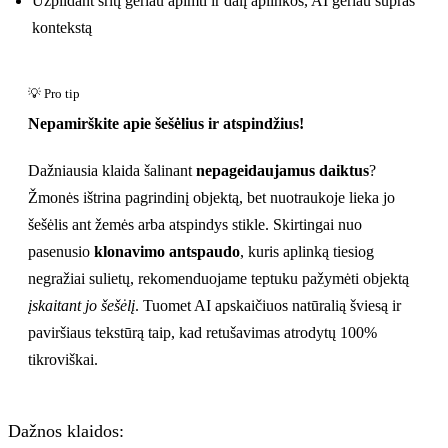
Užpildant sritį geriau apimti ir dalį aplinkos, AI geriau supras
kontekstą
Nepamirškite apie šešėlius ir atspindžius!
Dažniausia klaida šalinant
nepageidaujamus daiktus
?
Žmonės ištrina pagrindinį objektą, bet nuotraukoje lieka jo
šešėlis ant žemės arba atspindys stikle. Skirtingai nuo
pasenusio
klonavimo antspaudo
, kuris aplinką tiesiog
negražiai sulietų, rekomenduojame teptuku pažymėti objektą
įskaitant jo šešėlį
. Tuomet AI apskaičiuos natūralią šviesą ir
paviršiaus tekstūrą taip, kad retušavimas atrodytų 100%
tikroviškai.
Dažnos klaidos: