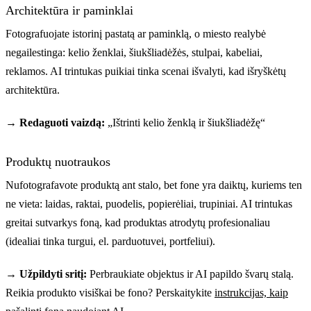
Architektūra ir paminklai
Fotografuojate istorinį pastatą ar paminklą, o miesto realybė
negailestinga: kelio ženklai, šiukšliadėžės, stulpai, kabeliai,
reklamos. AI trintukas puikiai tinka scenai išvalyti, kad išryškėtų
architektūra.
→ Redaguoti vaizdą:
„Ištrinti kelio ženklą ir šiukšliadėžę“
Produktų nuotraukos
Nufotografavote produktą ant stalo, bet fone yra daiktų, kuriems ten
ne vieta: laidas, raktai, puodelis, popierėliai, trupiniai. AI trintukas
greitai sutvarkys foną, kad produktas atrodytų profesionaliau
(idealiai tinka turgui, el. parduotuvei, portfeliui).
→ Užpildyti sritį:
Perbraukiate objektus ir AI papildo švarų stalą.
Reikia produkto visiškai be fono? Perskaitykite
instrukcijas, kaip