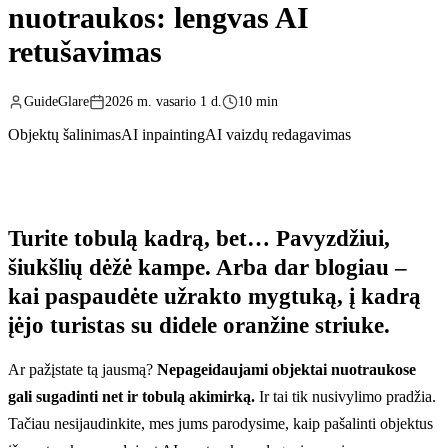
nuotraukos: lengvas AI
retušavimas
GuideGlare
2026 m. vasario 1 d.
10 min
Objektų šalinimas
AI inpainting
AI vaizdų redagavimas
Turite tobulą kadrą, bet… Pavyzdžiui,
šiukšlių dėžė kampe. Arba dar blogiau –
kai paspaudėte užrakto mygtuką, į kadrą
įėjo turistas su didele oranžine striuke.
Ar pažįstate tą jausmą?
Nepageidaujami objektai nuotraukose
gali sugadinti net ir tobulą akimirką.
Ir tai tik nusivylimo pradžia.
Tačiau nesijaudinkite, mes jums parodysime, kaip pašalinti objektus