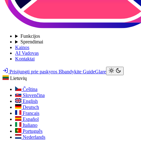
Funkcijos
Sprendimai
Kainos
AI Vadovas
Kontaktai
Prisijungti prie paskyros
Išbandykite GuideGlare
Lietuvių
Čeština
Slovenčina
English
Deutsch
Français
Español
Italiano
Português
Nederlands