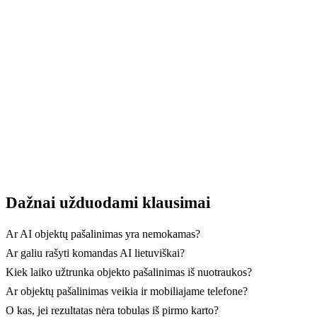
viską, kas gadina jūsų kadrą. Rezultatas? Tobula
nuotrauka, paruošta dalintis.
→ Pradėti su GuideGlare
Dažnai užduodami klausimai
Ar AI objektų pašalinimas yra nemokamas?
Ar galiu rašyti komandas AI lietuviškai?
Kiek laiko užtrunka objekto pašalinimas iš nuotraukos?
Ar objektų pašalinimas veikia ir mobiliajame telefone?
O kas, jei rezultatas nėra tobulas iš pirmo karto?