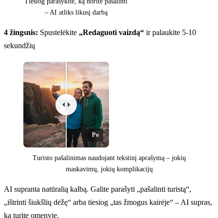
Tiesiog parašykite, ką norite pašalinti
– AI atliks likusį darbą
4 žingsnis:
Spustelėkite
„Redaguoti vaizdą“
ir palaukite 5-10
sekundžių
Po
Turisto pašalinimas naudojant tekstinį aprašymą – jokių
maskavimų, jokių komplikacijų
AI supranta natūralią kalbą. Galite parašyti „pašalinti turistą“,
„ištrinti šiukšlių dėžę“ arba tiesiog „tas žmogus kairėje“ – AI supras,
ką turite omenyje.