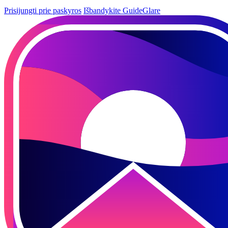
Prisijungti prie paskyros
Išbandykite GuideGlare