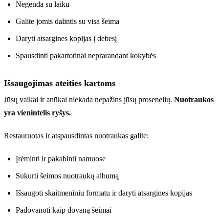
Negenda su laiku
Galite jomis dalintis su visa šeima
Daryti atsargines kopijas į debesį
Spausdinti pakartotinai neprarandant kokybės
Išsaugojimas ateities kartoms
Jūsų vaikai ir anūkai niekada nepažins jūsų prosenelių.
Nuotraukos
yra vienintelis ryšys.
Restauruotas ir atspausdintas nuotraukas galite:
Įrėminti ir pakabinti namuose
Sukurti šeimos nuotraukų albumą
Išsaugoti skaitmeniniu formatu ir daryti atsargines kopijas
Padovanoti kaip dovaną šeimai