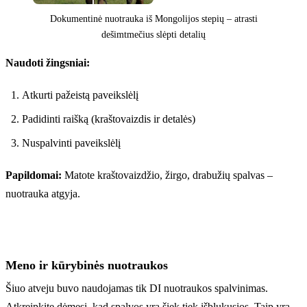
Dokumentinė nuotrauka iš Mongolijos stepių – atrasti
dešimtmečius slėpti detalių
Naudoti žingsniai:
Prieš
Atkurti pažeistą paveikslėlį
Padidinti raišką (kraštovaizdis ir detalės)
Nuspalvinti paveikslėlį
Papildomai:
Matote kraštovaizdžio, žirgo, drabužių spalvas –
nuotrauka atgyja.
Meno ir kūrybinės nuotraukos
Šiuo atveju buvo naudojamas tik DI nuotraukos spalvinimas.
Atkreipkite dėmesį, kad spalvos yra šiek tiek išblukusios. Taip yra