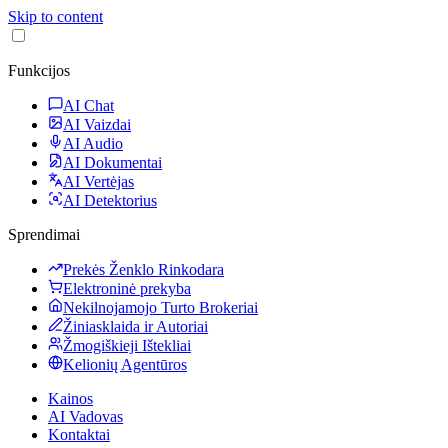
Skip to content
Funkcijos
AI Chat
AI Vaizdai
AI Audio
AI Dokumentai
AI Vertėjas
AI Detektorius
Sprendimai
Prekės Ženklo Rinkodara
Elektroninė prekyba
Nekilnojamojo Turto Brokeriai
Žiniasklaida ir Autoriai
Žmogiškieji Ištekliai
Kelionių Agentūros
Kainos
AI Vadovas
Kontaktai