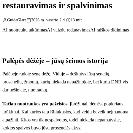
restauravimas ir spalvinimas
GuideGlare
2026 m. vasario 2 d.
13 min
AI nuotraukų atkūrimas
AI vaizdų redagavimas
AI raiškos didinimas
Palėpės dėžėje – jūsų šeimos istorija
Palėpėje radote seną dėžę. Viduje – dešimtys jūsų senelių,
prosenelių, žmonių, kurių niekada nepažinojote, bet kurių DNR vis
dar nešiojate, nuotraukų.
Tačiau nuotraukos yra pažeistos.
Įbrėžimai, dėmės, popieriaus
įtrūkimai. Kai kurios taip išblukusios, kad veidų beveik neįmanoma
atpažinti. Kitos yra tik nespalvotos, todėl niekada nepamatysite,
kokios spalvos buvo jūsų prosenelės akys.