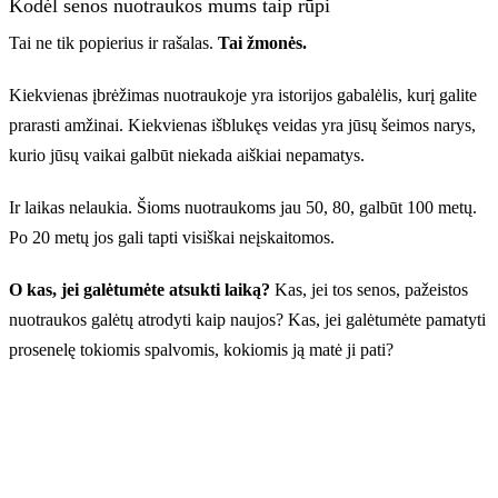
Kodėl senos nuotraukos mums taip rūpi
Tai ne tik popierius ir rašalas.
Tai žmonės.
Kiekvienas įbrėžimas nuotraukoje yra istorijos gabalėlis, kurį galite
prarasti amžinai. Kiekvienas išblukęs veidas yra jūsų šeimos narys,
kurio jūsų vaikai galbūt niekada aiškiai nepamatys.
Prieš
Ir laikas nelaukia. Šioms nuotraukoms jau 50, 80, galbūt 100 metų.
Po 20 metų jos gali tapti visiškai neįskaitomos.
O kas, jei galėtumėte atsukti laiką?
Kas, jei tos senos, pažeistos
nuotraukos galėtų atrodyti kaip naujos? Kas, jei galėtumėte pamatyti
prosenelę tokiomis spalvomis, kokiomis ją matė ji pati?