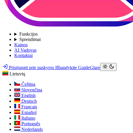
Funkcijos
Sprendimai
Kainos
AI Vadovas
Kontaktai
Prisijungti prie paskyros
Išbandykite GuideGlare
Lietuvių
Čeština
Slovenčina
English
Deutsch
Français
Español
Italiano
Português
Nederlands