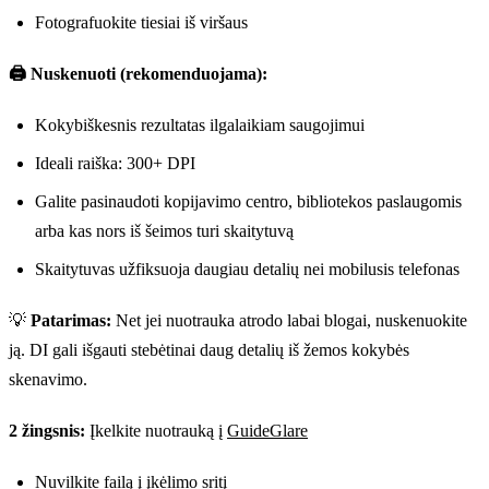
Fotografuokite tiesiai iš viršaus
🖨️ Nuskenuoti (rekomenduojama):
Kokybiškesnis rezultatas ilgalaikiam saugojimui
Ideali raiška: 300+ DPI
Galite pasinaudoti kopijavimo centro, bibliotekos paslaugomis
arba kas nors iš šeimos turi skaitytuvą
Skaitytuvas užfiksuoja daugiau detalių nei mobilusis telefonas
💡
Patarimas:
Net jei nuotrauka atrodo labai blogai, nuskenuokite
ją. DI gali išgauti stebėtinai daug detalių iš žemos kokybės
skenavimo.
2 žingsnis:
Įkelkite nuotrauką į
GuideGlare
Nuvilkite failą į įkėlimo sritį