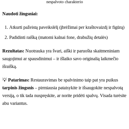
nespalvoto charakterio
Prieš
Naudoti žingsniai:
Atkurti pažeistą paveikslėlį (įbrėžimai per kraštovaizdį ir figūrą)
Padidinti raišką (matomi kalnai fone, drabužių detalės)
Rezultatas:
Nuotrauka yra švari, aiški ir paruošta skaitmeniniam
saugojimui ar spausdinimui – ir išlaiko savo originalią laikmečio
išraišką.
💡
Patarimas:
Restauravimas be spalvinimo taip pat yra puikus
tarpinis žingsnis
– pirmiausia pataisykite ir išsaugokite nespalvotą
versiją, o tik tada nuspręskite, ar norite pridėti spalvų. Visada turėsite
abu variantus.