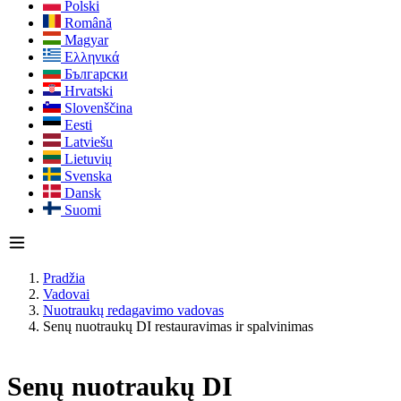
Polski
Română
Magyar
Ελληνικά
Български
Hrvatski
Slovenščina
Eesti
Latviešu
Lietuvių
Svenska
Dansk
Suomi
Pradžia
Vadovai
Nuotraukų redagavimo vadovas
Senų nuotraukų DI restauravimas ir spalvinimas
Senų nuotraukų DI