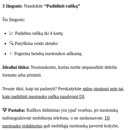
3 žingsnis:
Naudokite
“Padidinti raišką”
Šis žingsnis:
📈 Padidina raišką iki 4 kartų
🔍 Paryškina veido detales
✨ Pagerina bendrą nuotraukos aiškumą
Idealiai tinka:
Nuotraukoms, kurias norite atspausdinti dideliu
formatu arba įrėminti.
Nesate tikri, kaip tai padaryti? Perskaitykite
mūsų straipsnį apie tai,
kaip padidinti nuotraukų raišką naudojant DI
.
💡 Pastaba:
Raiškos didinimas yra ypač svarbus, jei nuotrauką
nufotografavote mobiliuoju telefonu, o ne nuskenavote.
DI
nuotraukų redaktorius
gali mobiliąją nuotrauką paversti kokybe,