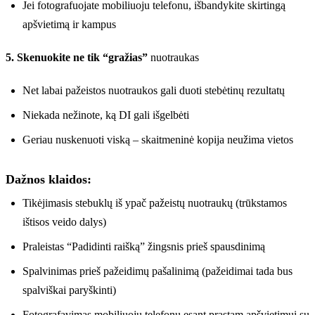
Jei fotografuojate mobiliuoju telefonu, išbandykite skirtingą
apšvietimą ir kampus
5. Skenuokite ne tik “gražias”
nuotraukas
Net labai pažeistos nuotraukos gali duoti stebėtinų rezultatų
Niekada nežinote, ką DI gali išgelbėti
Geriau nuskenuoti viską – skaitmeninė kopija neužima vietos
Dažnos klaidos:
Tikėjimasis stebuklų iš ypač pažeistų nuotraukų (trūkstamos
ištisos veido dalys)
Praleistas “Padidinti raišką” žingsnis prieš spausdinimą
Spalvinimas prieš pažeidimų pašalinimą (pažeidimai tada bus
spalviškai paryškinti)
Fotografavimas mobiliuoju telefonu esant prastam apšvietimui su