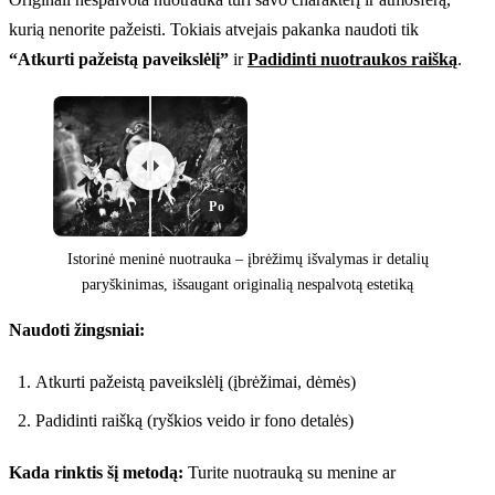
kurią nenorite pažeisti. Tokiais atvejais pakanka naudoti tik
“Atkurti pažeistą paveikslėlį”
ir
Padidinti nuotraukos raišką
.
Po
Istorinė meninė nuotrauka – įbrėžimų išvalymas ir detalių
paryškinimas, išsaugant originalią nespalvotą estetiką
Naudoti žingsniai:
Prieš
Atkurti pažeistą paveikslėlį (įbrėžimai, dėmės)
Padidinti raišką (ryškios veido ir fono detalės)
Kada rinktis šį metodą:
Turite nuotrauką su menine ar