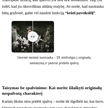
todėl, kad jos tikroviškiau atitiktų realybę. Jei norite, kad nuotrauka
būtų gražesnė, galite vėl naudoti funkciją
“keisti paveikslėlį”
.
Po
Istorinė meninė nuotrauka – DI atsižvelgia į originalų
sumanymą ir jautriai prideda spalvų
Prieš
Taisymas be spalvinimo: Kai norite išlaikyti originalų
nespalvotą charakterį
Kartais tikslas nėra pridėti spalvų – norite tik išgelbėti tai, kas buvo.
Originali nespalvota nuotrauka turi savo charakterį ir atmosferą,