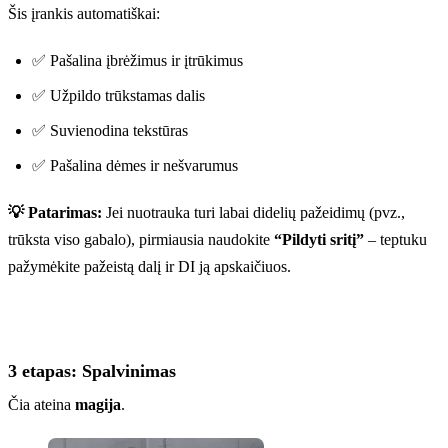
Šis įrankis automatiškai:
✅ Pašalina įbrėžimus ir įtrūkimus
✅ Užpildo trūkstamas dalis
✅ Suvienodina tekstūras
✅ Pašalina dėmes ir nešvarumus
💡 Patarimas:
Jei nuotrauka turi labai didelių pažeidimų (pvz.,
trūksta viso gabalo), pirmiausia naudokite
“Pildyti sritį”
– teptuku
pažymėkite pažeistą dalį ir DI ją apskaičiuos.
3 etapas: Spalvinimas
Čia ateina
magija
.