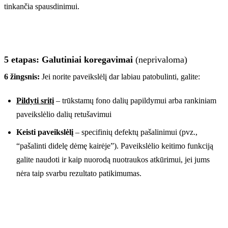
tinkančia spausdinimui.
5 etapas: Galutiniai koregavimai
(neprivaloma)
6 žingsnis:
Jei norite paveikslėlį dar labiau patobulinti, galite:
Pildyti sritį
– trūkstamų fono dalių papildymui arba rankiniam
paveikslėlio dalių retušavimui
Keisti paveikslėlį
– specifinių defektų pašalinimui (pvz.,
“pašalinti didelę dėmę kairėje”). Paveikslėlio keitimo funkciją
galite naudoti ir kaip nuorodą nuotraukos atkūrimui, jei jums
nėra taip svarbu rezultato patikimumas.