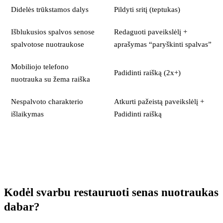
Didelės trūkstamos dalys
Pildyti sritį (teptukas)
Išblukusios spalvos senose
Redaguoti paveikslėlį +
spalvotose nuotraukose
aprašymas “paryškinti spalvas”
Mobiliojo telefono
Padidinti raišką (2x+)
nuotrauka su žema raiška
Nespalvoto charakterio
Atkurti pažeistą paveikslėlį +
išlaikymas
Padidinti raišką
Kodėl svarbu restauruoti senas nuotraukas
dabar
?