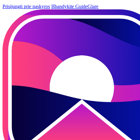
Prisijungti prie paskyros
Išbandykite GuideGlare