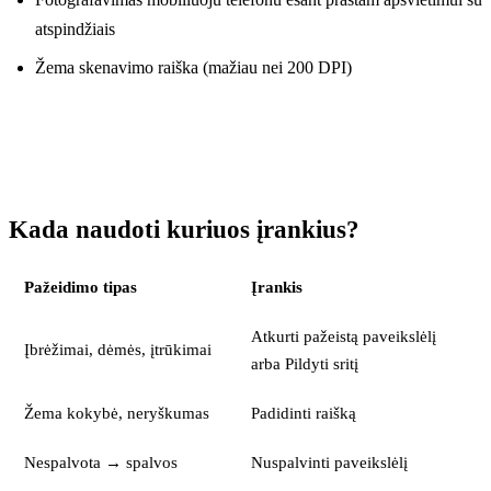
atspindžiais
Žema skenavimo raiška (mažiau nei 200 DPI)
Kada naudoti kuriuos įrankius?
Pažeidimo tipas
Įrankis
Atkurti pažeistą paveikslėlį
Įbrėžimai, dėmės, įtrūkimai
arba Pildyti sritį
Žema kokybė, neryškumas
Padidinti raišką
Nespalvota → spalvos
Nuspalvinti paveikslėlį