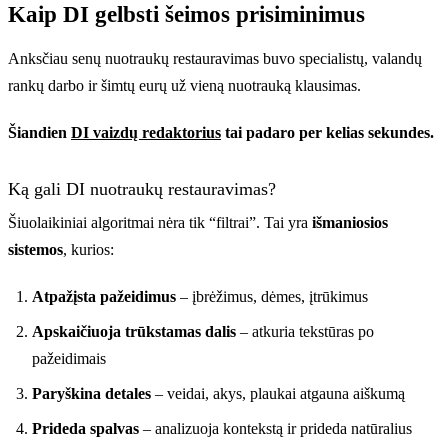
Kaip DI gelbsti šeimos prisiminimus
Anksčiau senų nuotraukų restauravimas buvo specialistų, valandų
rankų darbo ir šimtų eurų už vieną nuotrauką klausimas.
Šiandien
DI vaizdų redaktorius
tai padaro per kelias sekundes.
Ką gali DI nuotraukų restauravimas?
Šiuolaikiniai algoritmai nėra tik “filtrai”. Tai yra
išmaniosios
sistemos
, kurios:
Atpažįsta pažeidimus
– įbrėžimus, dėmes, įtrūkimus
Apskaičiuoja trūkstamas dalis
– atkuria tekstūras po
pažeidimais
Paryškina detales
– veidai, akys, plaukai atgauna aiškumą
Prideda spalvas
– analizuoja kontekstą ir prideda natūralius