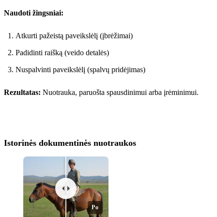
Naudoti žingsniai:
Atkurti pažeistą paveikslėlį (įbrėžimai)
Padidinti raišką (veido detalės)
Nuspalvinti paveikslėlį (spalvų pridėjimas)
Prieš
Rezultatas:
Nuotrauka, paruošta spausdinimui arba įrėminimui.
Istorinės dokumentinės nuotraukos
Po