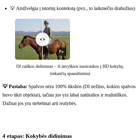
💡 Atsižvelgia į istorinį kontekstą (pvz., to laikmečio drabužius)
Po
DI raiškos didinimas – iš neryškios nuotraukos į HD kokybę,
tinkančią spausdinimui
💡 Pastaba:
Spalvos nėra 100% tikslios (DI nežino, kokios spalvos
Prieš
buvo tikri objektai), tačiau jos yra labai natūralios ir realistiškos.
Dažnai jos yra stebėtinai arti realybės.
4 etapas: Kokybės didinimas