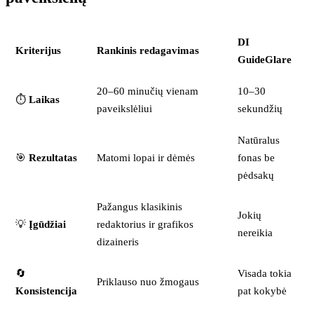
DI
Kriterijus
Rankinis redagavimas
GuideGlare
20–60 minučių vienam
10–30
⏱️
Laikas
paveikslėliui
sekundžių
Natūralus
🎯
Rezultatas
Matomi lopai ir dėmės
fonas be
pėdsakų
Pažangus klasikinis
Jokių
💡
Įgūdžiai
redaktorius ir grafikos
nereikia
dizaineris
🔄
Visada tokia
Priklauso nuo žmogaus
Konsistencija
pat kokybė