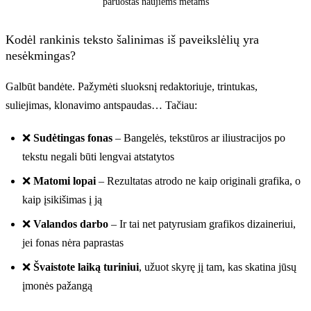
paruoštas naujiems metams
Kodėl rankinis teksto šalinimas iš paveikslėlių yra
nesėkmingas?
Galbūt bandėte. Pažymėti sluoksnį redaktoriuje, trintukas,
suliejimas, klonavimo antspaudas… Tačiau:
Prieš
❌
Sudėtingas fonas
– Bangelės, tekstūros ar iliustracijos po
tekstu negali būti lengvai atstatytos
❌
Matomi lopai
– Rezultatas atrodo ne kaip originali grafika, o
kaip įsikišimas į ją
❌
Valandos darbo
– Ir tai net patyrusiam grafikos dizaineriui,
jei fonas nėra paprastas
❌
Švaistote laiką turiniui
, užuot skyrę jį tam, kas skatina jūsų
įmonės pažangą