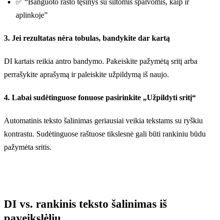
✅ “Banguoto rašto tęsinys su šiltomis spalvomis, kaip ir
aplinkoje”
3. Jei rezultatas nėra tobulas, bandykite dar kartą
DI kartais reikia antro bandymo. Pakeiskite pažymėtą sritį arba
perrašykite aprašymą ir paleiskite užpildymą iš naujo.
4. Labai sudėtinguose fonuose pasirinkite „Užpildyti sritį“
Automatinis teksto šalinimas geriausiai veikia tekstams su ryškiu
kontrastu. Sudėtinguose raštuose tikslesnė gali būti rankiniu būdu
pažymėta sritis.
DI vs. rankinis teksto šalinimas iš
paveikslėlių