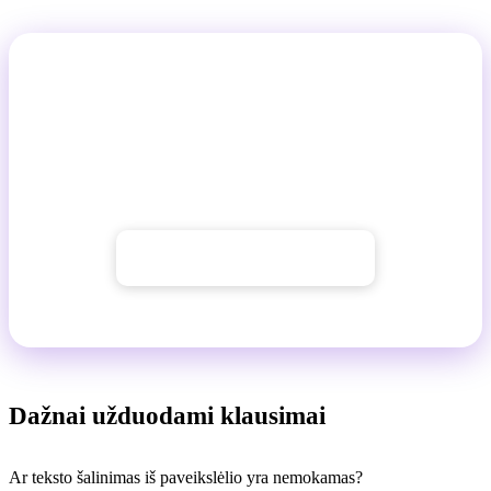
Išbandykite teksto šalinimą iš
paveikslėlių su GuideGlare
Norint naudoti DI įrankius, jums reikia bent jau
Basic
plano
→ Pradėti su GuideGlare
Dažnai užduodami klausimai
Ar teksto šalinimas iš paveikslėlio yra nemokamas?