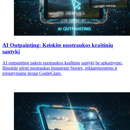
AI Outpainting: Keiskite nuotraukos kraštinių
santykį
AI outpainting pakeis nuotraukos kraštinių santykį be apkarpymo.
Išmokite plėsti nuotraukas Instagram Stories, reklamjuostėms ir
pristatymams tiesiai GuideGlare.