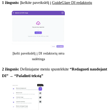
1 žingsnis:
Įkelkite paveikslėlį į
GuideGlare DI redaktorių
Įkelti paveikslėlį į DI redaktorių nėra
sudėtinga
2 žingsnis:
Dešiniajame meniu spustelėkite
“Redaguoti naudojant
DI”
→
“Pašalinti tekstą”