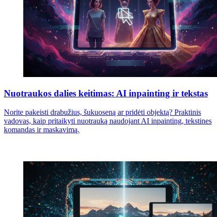
Nuotraukos dalies keitimas: AI inpainting ir tekstas
Norite pakeisti drabužius, šukuoseną ar pridėti objektą? Praktinis
vadovas, kaip pritaikyti nuotrauką naudojant AI inpainting, tekstines
komandas ir maskavimą.