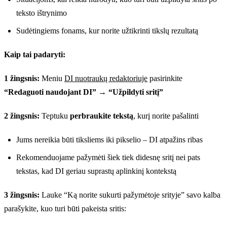
teksto ištrynimo
Sudėtingiems fonams, kur norite užtikrinti tikslų rezultatą
Kaip tai padaryti:
1 žingsnis:
Meniu
DI nuotraukų redaktoriuje
pasirinkite
“Redaguoti naudojant DI”
→
“Užpildyti sritį”
2 žingsnis:
Teptuku
perbraukite tekstą
, kurį norite pašalinti
Jums nereikia būti tiksliems iki pikselio – DI atpažins ribas
Rekomenduojame pažymėti šiek tiek didesnę sritį nei pats
tekstas, kad DI geriau suprastų aplinkinį kontekstą
3 žingsnis:
Lauke “Ką norite sukurti pažymėtoje srityje” savo kalba
parašykite, kuo turi būti pakeista sritis: