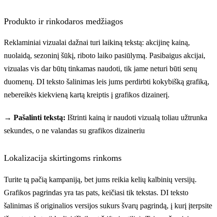
Produkto ir rinkodaros medžiagos
Reklaminiai vizualai dažnai turi laikiną tekstą: akcijinę kainą,
nuolaidą, sezoninį šūkį, riboto laiko pasiūlymą. Pasibaigus akcijai,
vizualas vis dar būtų tinkamas naudoti, tik jame neturi būti senų
duomenų. DI teksto šalinimas leis jums perdirbti kokybišką grafiką,
nebereikės kiekvieną kartą kreiptis į grafikos dizainerį.
→ Pašalinti tekstą:
Ištrinti kainą ir naudoti vizualą toliau užtrunka
sekundes, o ne valandas su grafikos dizaineriu
Lokalizacija skirtingoms rinkoms
Turite tą pačią kampaniją, bet jums reikia kelių kalbinių versijų.
Grafikos pagrindas yra tas pats, keičiasi tik tekstas. DI teksto
šalinimas iš originalios versijos sukurs švarų pagrindą, į kurį įterpsite