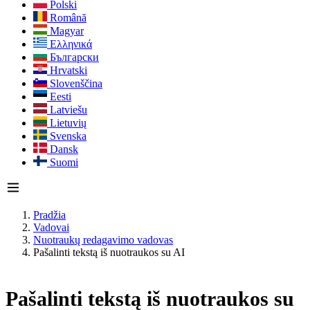
Polski
Română
Magyar
Ελληνικά
Български
Hrvatski
Slovenščina
Eesti
Latviešu
Lietuvių
Svenska
Dansk
Suomi
Pradžia
Vadovai
Nuotraukų redagavimo vadovas
Pašalinti tekstą iš nuotraukos su AI
Pašalinti tekstą iš nuotraukos su