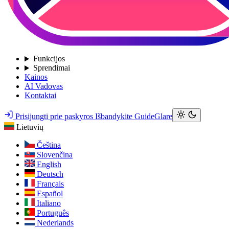
Funkcijos
Sprendimai
Kainos
AI Vadovas
Kontaktai
Prisijungti prie paskyros
Išbandykite GuideGlare
Lietuvių
Čeština
Slovenčina
English
Deutsch
Français
Español
Italiano
Português
Nederlands