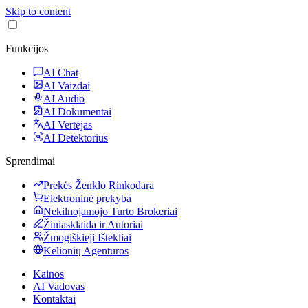
Skip to content
Funkcijos
AI Chat
AI Vaizdai
AI Audio
AI Dokumentai
AI Vertėjas
AI Detektorius
Sprendimai
Prekės Ženklo Rinkodara
Elektroninė prekyba
Nekilnojamojo Turto Brokeriai
Žiniasklaida ir Autoriai
Žmogiškieji Ištekliai
Kelionių Agentūros
Kainos
AI Vadovas
Kontaktai