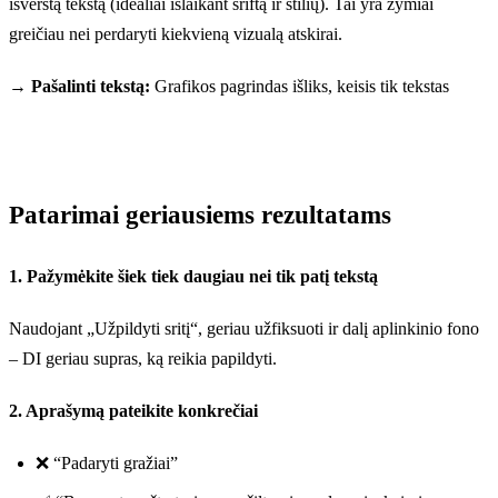
išverstą tekstą (idealiai išlaikant šriftą ir stilių). Tai yra žymiai
greičiau nei perdaryti kiekvieną vizualą atskirai.
→ Pašalinti tekstą:
Grafikos pagrindas išliks, keisis tik tekstas
Patarimai geriausiems rezultatams
1. Pažymėkite šiek tiek daugiau nei tik patį tekstą
Naudojant „Užpildyti sritį“, geriau užfiksuoti ir dalį aplinkinio fono
– DI geriau supras, ką reikia papildyti.
2. Aprašymą pateikite konkrečiai
❌ “Padaryti gražiai”