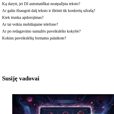
Ką daryti, jei DI automatiškai neatpažįsta teksto?
Ar galiu išsaugoti dalį teksto ir ištrinti tik konkretų užrašą?
Kiek trunka apdorojimas?
Ar tai veikia mobiliajame telefone?
Ar po redagavimo sumažės paveikslėlio kokybė?
Kokius paveikslėlių formatus palaikote?
Susiję vadovai