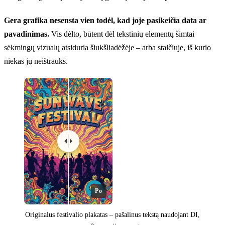
Gera grafika nesensta vien todėl, kad joje pasikeičia data ar
pavadinimas.
Vis dėlto, būtent dėl tekstinių elementų šimtai
sėkmingų vizualų atsiduria šiukšliadėžėje – arba stalčiuje, iš kurio
niekas jų neištrauks.
Po
Originalus festivalio plakatas – pašalinus tekstą naudojant DI,