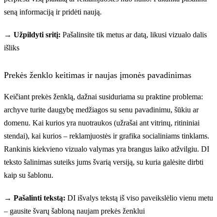
seną informaciją ir pridėti naują.
→ Užpildyti sritį:
Pašalinsite tik metus ar datą, likusi vizualo dalis
išliks
Prekės ženklo keitimas ir naujas įmonės pavadinimas
Keičiant prekės ženklą, dažnai susiduriama su praktine problema:
archyve turite daugybę medžiagos su senu pavadinimu, šūkiu ar
domenu. Kai kurios yra nuotraukos (užrašai ant vitrinų, ritininiai
stendai), kai kurios – reklamjuostės ir grafika socialiniams tinklams.
Rankinis kiekvieno vizualo valymas yra brangus laiko atžvilgiu. DI
teksto šalinimas suteiks jums švarią versiją, su kuria galėsite dirbti
kaip su šablonu.
→ Pašalinti tekstą:
DI išvalys tekstą iš viso paveikslėlio vienu metu
– gausite švarų šabloną naujam prekės ženklui