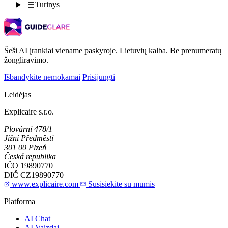
Turinys
Šeši AI įrankiai viename paskyroje. Lietuvių kalba. Be prenumeratų
žongliravimo.
Išbandykite nemokamai
Prisijungti
Leidėjas
Explicaire s.r.o.
Plovární 478/1
Jižní Předměstí
301 00 Plzeň
Česká republika
IČO
19890770
DIČ
CZ19890770
www.explicaire.com
Susisiekite su mumis
Platforma
AI Chat
AI Vaizdai