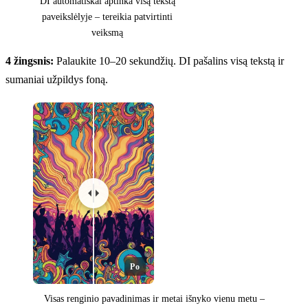
DI automatiškai aptinka visą tekstą
paveikslėlyje – tereikia patvirtinti
veiksmą
4 žingsnis:
Palaukite 10–20 sekundžių. DI pašalins visą tekstą ir
sumaniai užpildys foną.
Po
Visas renginio pavadinimas ir metai išnyko vienu metu –