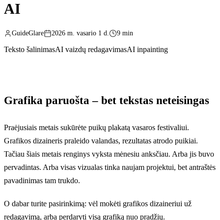
AI
GuideGlare
2026 m. vasario 1 d.
9 min
Teksto šalinimas
AI vaizdų redagavimas
AI inpainting
Grafika paruošta – bet tekstas neteisingas
Praėjusiais metais sukūrėte puikų plakatą vasaros festivaliui.
Grafikos dizaineris praleido valandas, rezultatas atrodo puikiai.
Tačiau šiais metais renginys vyksta mėnesiu anksčiau. Arba jis buvo
pervadintas. Arba visas vizualas tinka naujam projektui, bet antraštės
pavadinimas tam trukdo.
O dabar turite pasirinkimą: vėl mokėti grafikos dizaineriui už
redagavimą, arba perdaryti visą grafiką nuo pradžių.