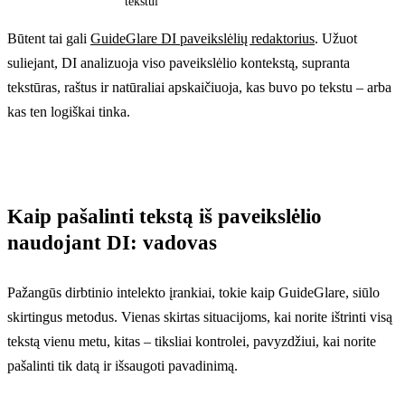
tekstui
Būtent tai gali
GuideGlare DI paveikslėlių redaktorius
. Užuot
suliejant, DI analizuoja viso paveikslėlio kontekstą, supranta
tekstūras, raštus ir natūraliai apskaičiuoja, kas buvo po tekstu – arba
kas ten logiškai tinka.
Kaip pašalinti tekstą iš paveikslėlio
naudojant DI: vadovas
Pažangūs dirbtinio intelekto įrankiai, tokie kaip GuideGlare, siūlo
skirtingus metodus. Vienas skirtas situacijoms, kai norite ištrinti visą
tekstą vienu metu, kitas – tiksliai kontrolei, pavyzdžiui, kai norite
pašalinti tik datą ir išsaugoti pavadinimą.