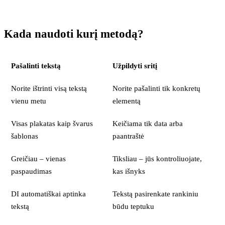
Kada naudoti kurį metodą?
Pašalinti tekstą
Užpildyti sritį
Norite ištrinti visą tekstą
Norite pašalinti tik konkretų
vienu metu
elementą
Visas plakatas kaip švarus
Keičiama tik data arba
šablonas
paantraštė
Greičiau – vienas
Tiksliau – jūs kontroliuojate,
paspaudimas
kas išnyks
DI automatiškai aptinka
Tekstą pasirenkate rankiniu
tekstą
būdu teptuku