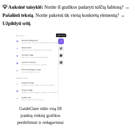
💡 Auksinė taisyklė:
Norite iš grafikos padaryti tuščią šabloną? →
Pašalinti tekstą
. Norite pakeisti tik vieną konkretų elementą? →
Užpildyti sritį
.
GuideGlare siūlo visą DI
įrankių rinkinį grafikos
perdirbimui ir redagavimui