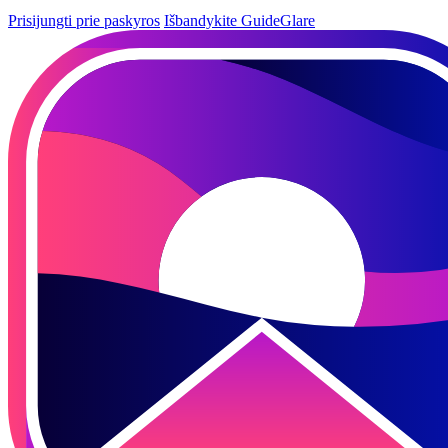
Prisijungti prie paskyros
Išbandykite GuideGlare