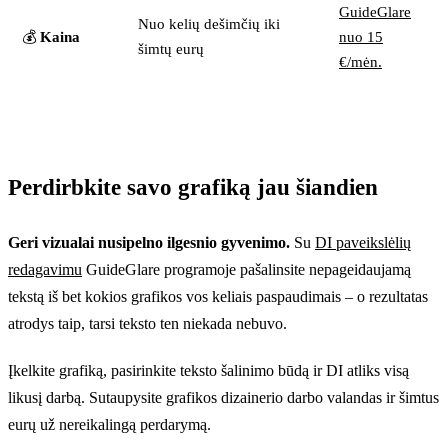
GuideGlare
Nuo kelių dešimčių iki
💰
Kaina
nuo 15
šimtų eurų
€/mėn.
Perdirbkite savo grafiką jau šiandien
Geri vizualai nusipelno ilgesnio gyvenimo.
Su
DI paveikslėlių
redagavimu
GuideGlare programoje pašalinsite nepageidaujamą
tekstą iš bet kokios grafikos vos keliais paspaudimais – o rezultatas
atrodys taip, tarsi teksto ten niekada nebuvo.
Įkelkite grafiką, pasirinkite teksto šalinimo būdą ir DI atliks visą
likusį darbą. Sutaupysite grafikos dizainerio darbo valandas ir šimtus
eurų už nereikalingą perdarymą.