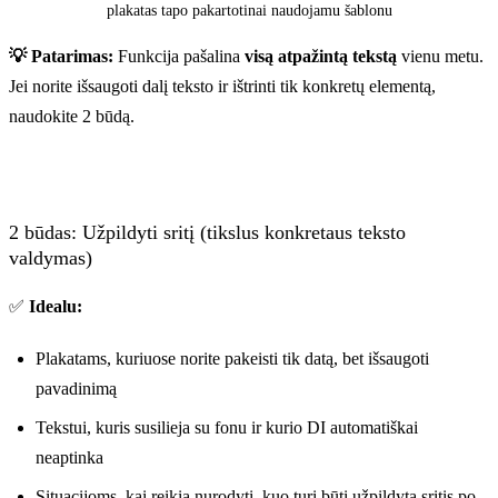
plakatas tapo pakartotinai naudojamu šablonu
💡 Patarimas:
Funkcija pašalina
visą atpažintą tekstą
vienu metu.
Jei norite išsaugoti dalį teksto ir ištrinti tik konkretų elementą,
naudokite 2 būdą.
Prieš
2 būdas: Užpildyti sritį (tikslus konkretaus teksto
valdymas)
✅
Idealu:
Plakatams, kuriuose norite pakeisti tik datą, bet išsaugoti
pavadinimą
Tekstui, kuris susilieja su fonu ir kurio DI automatiškai
neaptinka
Situacijoms, kai reikia nurodyti, kuo turi būti užpildyta sritis po