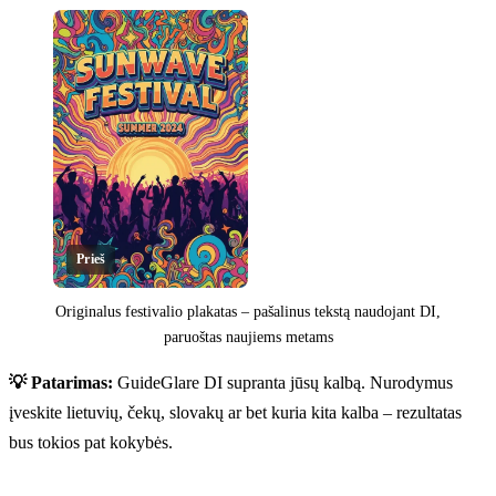
Prieš
Originalus festivalio plakatas – pašalinus tekstą naudojant DI,
paruoštas naujiems metams
Spustelėkite norėdami atskleisti
💡 Patarimas:
GuideGlare DI supranta jūsų kalbą. Nurodymus
įveskite lietuvių, čekų, slovakų ar bet kuria kita kalba – rezultatas
bus tokios pat kokybės.