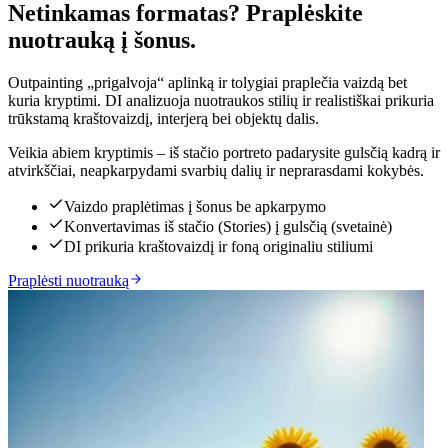
Netinkamas formatas? Praplėskite
Spustelėkite norėdami atskleisti
nuotrauką į šonus.
Outpainting „prigalvoja“ aplinką ir tolygiai praplečia vaizdą bet
kuria kryptimi. DI analizuoja nuotraukos stilių ir realistiškai prikuria
trūkstamą kraštovaizdį, interjerą bei objektų dalis.
Veikia abiem kryptimis – iš stačio portreto padarysite gulsčią kadrą ir
atvirkščiai, neapkarpydami svarbių dalių ir neprarasdami kokybės.
Vaizdo praplėtimas į šonus be apkarpymo
Konvertavimas iš stačio (Stories) į gulsčią (svetainė)
DI prikuria kraštovaizdį ir foną originaliu stiliumi
Praplėsti nuotrauką