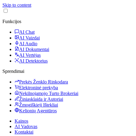
Skip to content
Funkcijos
AI Chat
AI Vaizdai
AI Audio
AI Dokumentai
AI Vertėjas
AI Detektorius
Sprendimai
Prekės Ženklo Rinkodara
Elektroninė prekyba
Nekilnojamojo Turto Brokeriai
Žiniasklaida ir Autoriai
Žmogiškieji Ištekliai
Kelionių Agentūros
Kainos
AI Vadovas
Kontaktai