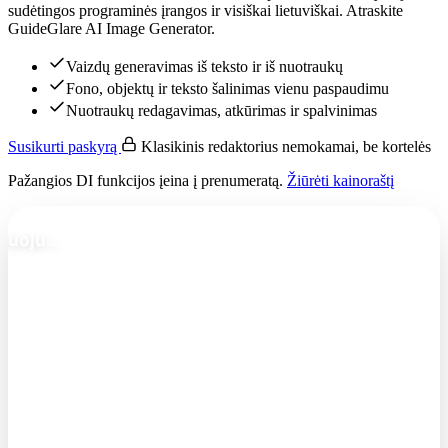
sudėtingos programinės įrangos ir visiškai lietuviškai. Atraskite
GuideGlare AI Image Generator.
Vaizdų generavimas iš teksto ir iš nuotraukų
Fono, objektų ir teksto šalinimas vienu paspaudimu
Nuotraukų redagavimas, atkūrimas ir spalvinimas
Susikurti paskyrą
Klasikinis redaktorius nemokamai, be kortelės
Pažangios DI funkcijos įeina į prenumeratą.
Žiūrėti kainoraštį