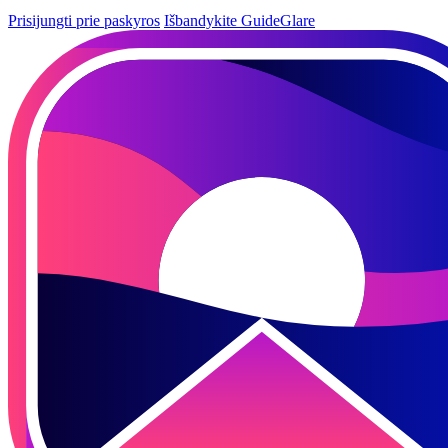
Prisijungti prie paskyros
Išbandykite GuideGlare