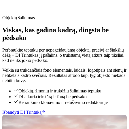
Objektų šalinimas
Viskas, kas gadina kadrą, dingsta be
pėdsako
Perbraukite teptuku per nepageidaujamą objektą, praeivį ar šiukšlių
dėžę – DI Trintukas jį pašalins, o trūkstamą vietą atkurs taip tiksliai,
kad neliks jokio pėdsako.
Veikia su trukdančiais fono elementais, laidais, logotipais ant sienų ir
netikėtais kadro svečiais. Rezultatas atrodo taip, lyg objekto niekada
nebūtų buvę.
Objektų, žmonių ir trukdžių šalinimas teptuku
DI atkuria tekstūrą ir foną be pėdsako
Be rankinio klonavimo ir retušavimo redaktoriuje
Išbandyti DI Trintuką