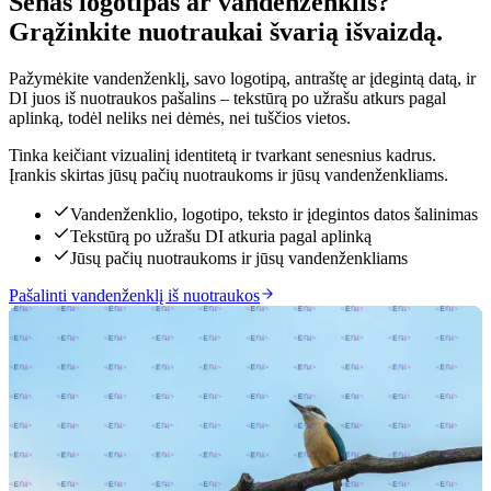
Senas logotipas ar vandenženklis?
Grąžinkite nuotraukai švarią išvaizdą.
Pažymėkite vandenženklį, savo logotipą, antraštę ar įdegintą datą, ir
DI juos iš nuotraukos pašalins – tekstūrą po užrašu atkurs pagal
aplinką, todėl neliks nei dėmės, nei tuščios vietos.
Tinka keičiant vizualinį identitetą ir tvarkant senesnius kadrus.
Įrankis skirtas jūsų pačių nuotraukoms ir jūsų vandenženkliams.
Vandenženklio, logotipo, teksto ir įdegintos datos šalinimas
Tekstūrą po užrašu DI atkuria pagal aplinką
Jūsų pačių nuotraukoms ir jūsų vandenženkliams
Pašalinti vandenženklį iš nuotraukos