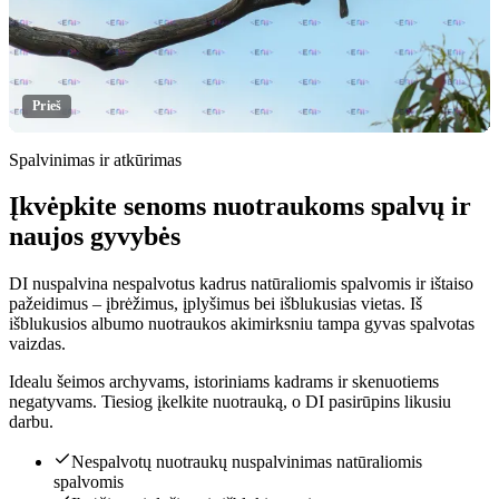
Prieš
Spalvinimas ir atkūrimas
Įkvėpkite senoms nuotraukoms spalvų ir
Spustelėkite norėdami atskleisti
naujos gyvybės
DI nuspalvina nespalvotus kadrus natūraliomis spalvomis ir ištaiso
pažeidimus – įbrėžimus, įplyšimus bei išblukusias vietas. Iš
išblukusios albumo nuotraukos akimirksniu tampa gyvas spalvotas
vaizdas.
Idealu šeimos archyvams, istoriniams kadrams ir skenuotiems
negatyvams. Tiesiog įkelkite nuotrauką, o DI pasirūpins likusiu
darbu.
Nespalvotų nuotraukų nuspalvinimas natūraliomis
spalvomis