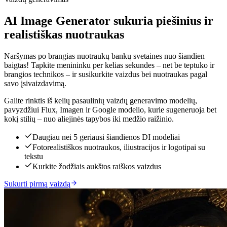
AI Image Generator sukuria piešinius ir
realistiškas nuotraukas
Naršymas po brangias nuotraukų bankų svetaines nuo šiandien
baigtas! Tapkite menininku per kelias sekundes – net be teptuko ir
brangios technikos – ir susikurkite vaizdus bei nuotraukas pagal
savo įsivaizdavimą.
Galite rinktis iš kelių pasaulinių vaizdų generavimo modelių,
pavyzdžiui Flux, Imagen ir Google modelio, kurie sugeneruoja bet
kokį stilių – nuo aliejinės tapybos iki medžio raižinio.
Daugiau nei 5 geriausi šiandienos DI modeliai
Fotorealistiškos nuotraukos, iliustracijos ir logotipai su
tekstu
Kurkite žodžiais aukštos raiškos vaizdus
Sukurti pirmą vaizdą