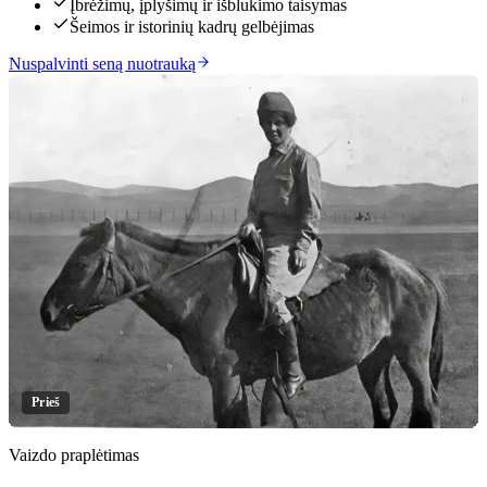
Įbrėžimų, įplyšimų ir išblukimo taisymas
Šeimos ir istorinių kadrų gelbėjimas
Nuspalvinti seną nuotrauką
Prieš
Vaizdo praplėtimas