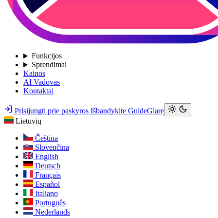
Funkcijos
Sprendimai
Kainos
AI Vadovas
Kontaktai
Prisijungti prie paskyros
Išbandykite GuideGlare
Lietuvių
Čeština
Slovenčina
English
Deutsch
Français
Español
Italiano
Português
Nederlands