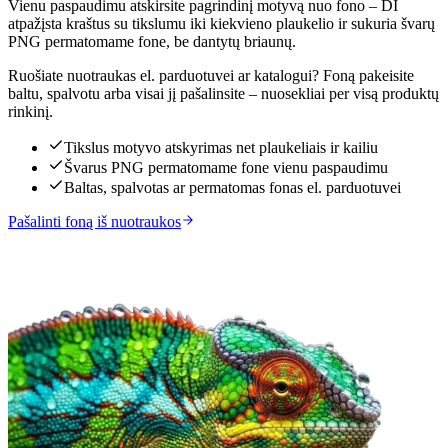
Vienu paspaudimu atskirsite pagrindinį motyvą nuo fono – DI
atpažįsta kraštus su tikslumu iki kiekvieno plaukelio ir sukuria švarų
PNG permatomame fone, be dantytų briaunų.
Ruošiate nuotraukas el. parduotuvei ar katalogui? Foną pakeisite
baltu, spalvotu arba visai jį pašalinsite – nuosekliai per visą produktų
rinkinį.
Tikslus motyvo atskyrimas net plaukeliais ir kailiu
Švarus PNG permatomame fone vienu paspaudimu
Baltas, spalvotas ar permatomas fonas el. parduotuvei
Pašalinti foną iš nuotraukos