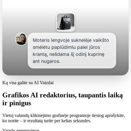
Moteris lengvoje suknelėje vaikšto
smėlėtu paplūdimiu palei jūros
krantą, nešdama šį odinį kuprinę
ant nugaros.
Ką visa galite su AI Vaizdai
Grafikos AI redaktorius, taupantis laiką
ir pinigus
Vietoj valandų klikinėjimo grafinėje programoje tiesiog aprašykite,
ko norite – ir rezultatą turite per kelias sekundes.
Vaizdų generavimas