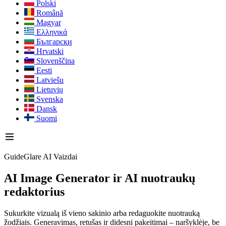
Polski
Română
Magyar
Ελληνικά
Български
Hrvatski
Slovenščina
Eesti
Latviešu
Lietuvių
Svenska
Dansk
Suomi
GuideGlare AI Vaizdai
AI Image Generator
ir AI nuotraukų
redaktorius
Sukurkite vizualą iš vieno sakinio arba redaguokite nuotrauką
žodžiais. Generavimas, retušas ir didesni pakeitimai – naršyklėje, be