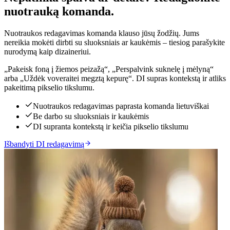
nuotrauką komanda.
Nuotraukos redagavimas komanda klauso jūsų žodžių. Jums
nereikia mokėti dirbti su sluoksniais ar kaukėmis – tiesiog parašykite
nurodymą kaip dizaineriui.
„Pakeisk foną į žiemos peizažą“, „Perspalvink suknelę į mėlyną“
arba „Uždėk voveraitei megztą kepurę“. DI supras kontekstą ir atliks
pakeitimą pikselio tikslumu.
Nuotraukos redagavimas paprasta komanda lietuviškai
Be darbo su sluoksniais ir kaukėmis
DI supranta kontekstą ir keičia pikselio tikslumu
Išbandyti DI redagavimą