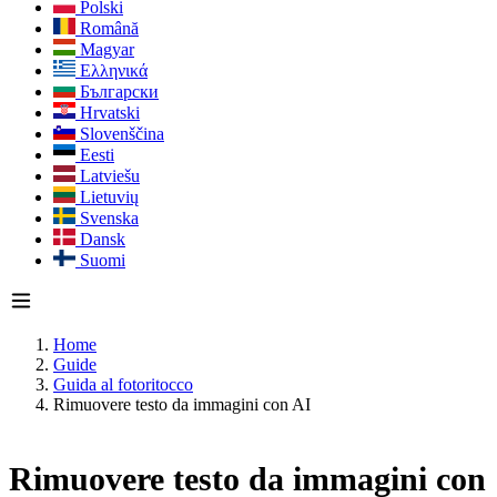
Polski
Română
Magyar
Ελληνικά
Български
Hrvatski
Slovenščina
Eesti
Latviešu
Lietuvių
Svenska
Dansk
Suomi
Home
Guide
Guida al fotoritocco
Rimuovere testo da immagini con AI
Rimuovere testo da immagini con