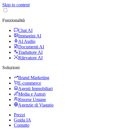
Skip to content
Funzionalità
Chat AI
Immagini AI
AI Audio
Documenti AI
Traduttore AI
Rilevatore AI
Soluzioni
Brand Marketing
E-commerce
Agenti Immobiliari
Media e Autori
Risorse Umane
Agenzie di Viaggio
Prezzi
Guida IA
Contatto