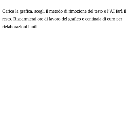
Carica la grafica, scegli il metodo di rimozione del testo e l’AI farà il
resto. Risparmierai ore di lavoro del grafico e centinaia di euro per
rielaborazioni inutili.
Prova la rimozione del testo dalle
immagini con GuideGlare
Per utilizzare gli strumenti AI è necessario almeno il
piano Basic
→ Inizia con GuideGlare