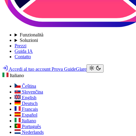
Funzionalità
Soluzioni
Prezzi
Guida IA
Contatto
Accedi al tuo account
Prova GuideGlare
Italiano
Čeština
Slovenčina
English
Deutsch
Français
Español
Italiano
Português
Nederlands