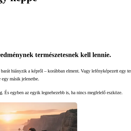
redménynek természetesnek kell lennie.
 barát hiányzik a képről – korábban elment. Vagy lefényképezett egy ter
e egy másik jelenetbe.
at
. És egyben az egyik legnehezebb is, ha nincs megfelelő eszköze.