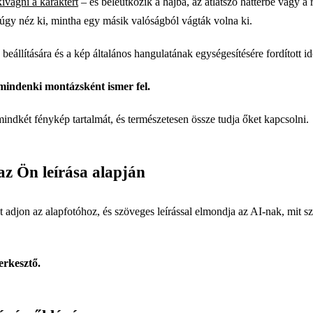
kivágni a karaktert
– és beleütközik a hajba, az átlátszó háttérbe vagy a 
úgy néz ki, mintha egy másik valóságból vágták volna ki.
állítására és a kép általános hangulatának egységesítésére fordított id
indenki montázsként ismer fel.
indkét fénykép tartalmát, és természetesen össze tudja őket kapcsolni.
az Ön leírása alapján
et adjon az alapfotóhoz, és szöveges leírással elmondja az AI-nak, mit s
erkesztő.