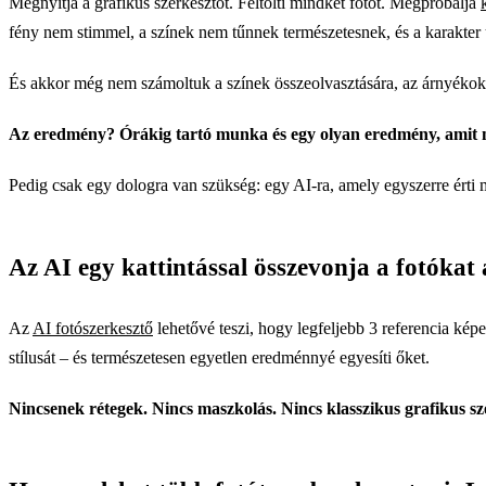
Megnyitja a grafikus szerkesztőt. Feltölti mindkét fotót. Megpróbálja
fény nem stimmel, a színek nem tűnnek természetesnek, és a karakter 
És akkor még nem számoltuk a színek összeolvasztására, az árnyékok be
Az eredmény? Órákig tartó munka és egy olyan eredmény, amit m
Pedig csak egy dologra van szükség: egy AI-ra, amely egyszerre érti m
Az AI egy kattintással összevonja a fotókat 
Az
AI fotószerkesztő
lehetővé teszi, hogy legfeljebb 3 referencia kép
stílusát – és természetesen egyetlen eredménnyé egyesíti őket.
Nincsenek rétegek. Nincs maszkolás. Nincs klasszikus grafikus sz