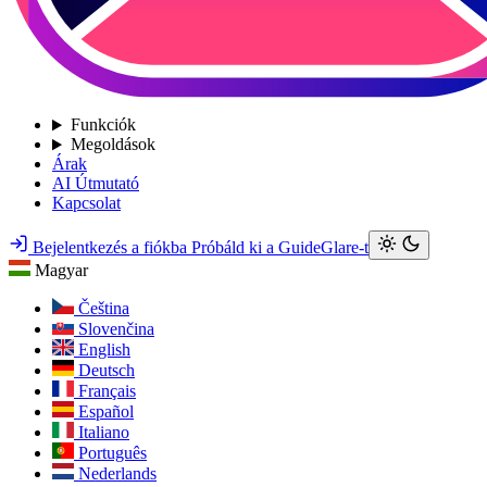
Funkciók
Megoldások
Árak
AI Útmutató
Kapcsolat
Bejelentkezés a fiókba
Próbáld ki a GuideGlare-t
Magyar
Čeština
Slovenčina
English
Deutsch
Français
Español
Italiano
Português
Nederlands