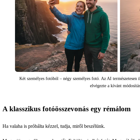
Két személyes fotóból – négy személyes fotó. Az AI természetesen ill
elvégezte a kívánt módosítá
A klasszikus fotóösszevonás egy rémálom
Ha valaha is próbálta kézzel, tudja, miről beszélünk.