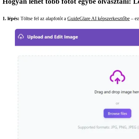
Hogyan lehet több fotót egybe olvasztani: Lé
1. lépés:
Töltse fel az alapfotót a
GuideGlare AI képszerkesztőbe
– ez