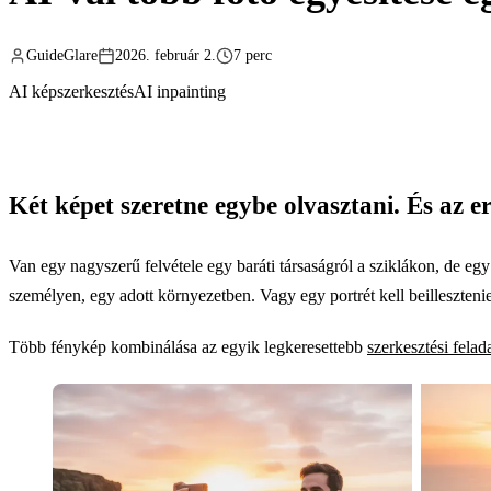
GuideGlare
2026. február 2.
7 perc
AI képszerkesztés
AI inpainting
Két képet szeretne egybe olvasztani. És az e
Van egy nagyszerű felvétele egy baráti társaságról a sziklákon, de egy
személyen, egy adott környezetben. Vagy egy portrét kell beilleszteni
Több fénykép kombinálása az egyik legkeresettebb
szerkesztési felad