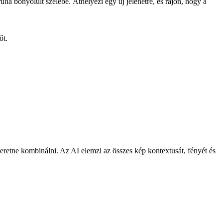
ruha bonyolult szélébe. Áthelyezi egy új jelenetre, és rájön, hogy a
őt.
zeretne kombinálni. Az AI elemzi az összes kép kontextusát, fényét és