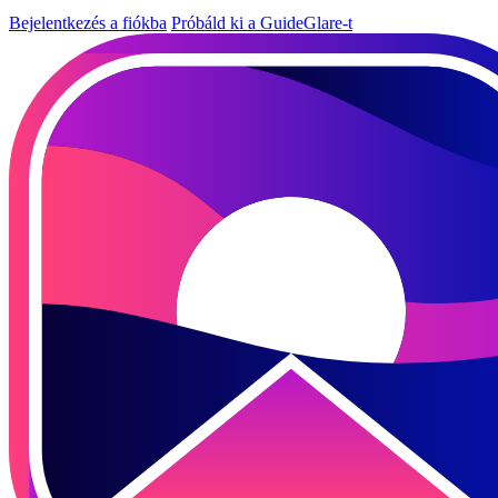
Bejelentkezés a fiókba
Próbáld ki a GuideGlare-t