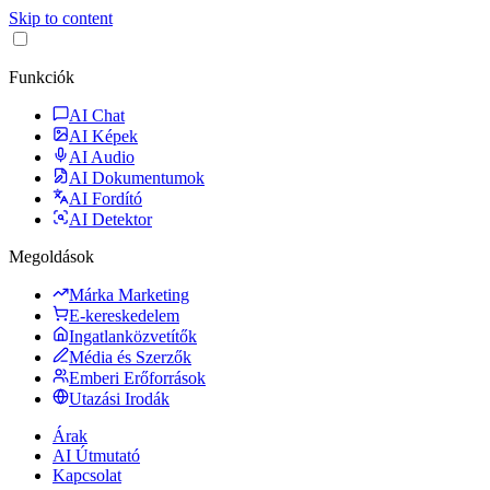
Skip to content
Funkciók
AI Chat
AI Képek
AI Audio
AI Dokumentumok
AI Fordító
AI Detektor
Megoldások
Márka Marketing
E-kereskedelem
Ingatlanközvetítők
Média és Szerzők
Emberi Erőforrások
Utazási Irodák
Árak
AI Útmutató
Kapcsolat