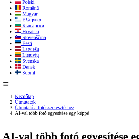
Polski
Română
Magyar
Ελληνικά
Български
Hrvatski
Slovenščina
Eesti
Latviešu
Lietuvių
Svenska
Dansk
Suomi
Kezdőlap
Útmutatók
Útmutató a fotószerkesztéshez
AI-val több fotó egyesítése egy képpé
AI-val több fotó egyesítése 