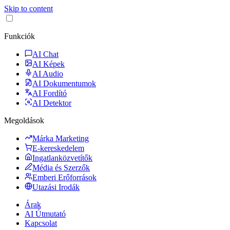
Skip to content
Funkciók
AI Chat
AI Képek
AI Audio
AI Dokumentumok
AI Fordító
AI Detektor
Megoldások
Márka Marketing
E-kereskedelem
Ingatlanközvetítők
Média és Szerzők
Emberi Erőforrások
Utazási Irodák
Árak
AI Útmutató
Kapcsolat