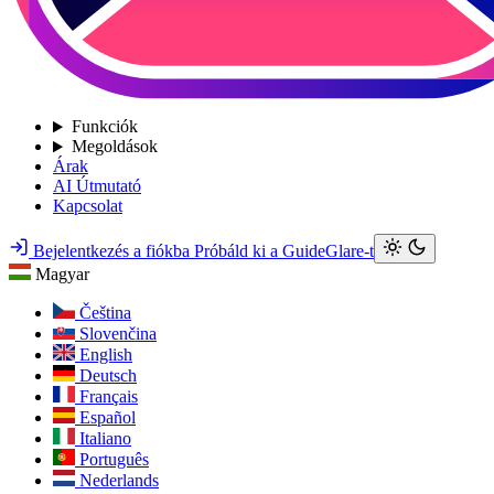
Funkciók
Megoldások
Árak
AI Útmutató
Kapcsolat
Bejelentkezés a fiókba
Próbáld ki a GuideGlare-t
Magyar
Čeština
Slovenčina
English
Deutsch
Français
Español
Italiano
Português
Nederlands