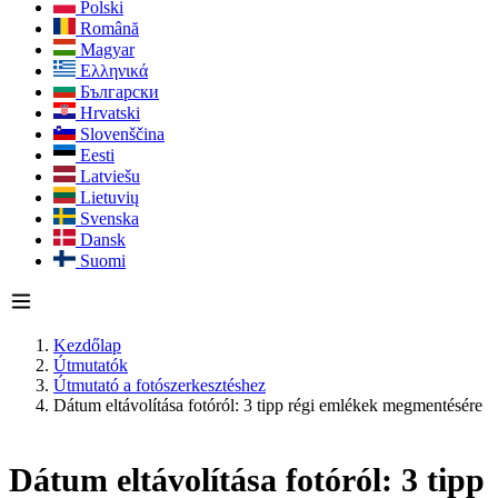
Polski
Română
Magyar
Ελληνικά
Български
Hrvatski
Slovenščina
Eesti
Latviešu
Lietuvių
Svenska
Dansk
Suomi
Kezdőlap
Útmutatók
Útmutató a fotószerkesztéshez
Dátum eltávolítása fotóról: 3 tipp régi emlékek megmentésére
Dátum eltávolítása fotóról: 3 tipp