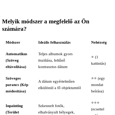
Melyik módszer a megfelelő az Ön
számára?
Módszer
Ideális felhasználás
Nehézség
Automatikus
Teljes albumok gyors
⭐ (1
(Szöveg
tisztítása, feltűnő
kattintás)
eltávolítása)
kontrasztos dátum
Szöveges
⭐⭐ (egy
A dátum egyértelműen
parancs (Kép
mondat
elkülönül a fő objektumtól
módosítása)
beírása)
⭐⭐⭐
Inpainting
Szkennelt fotók,
(ecsettel
(Terület
elhalványult bélyegek,