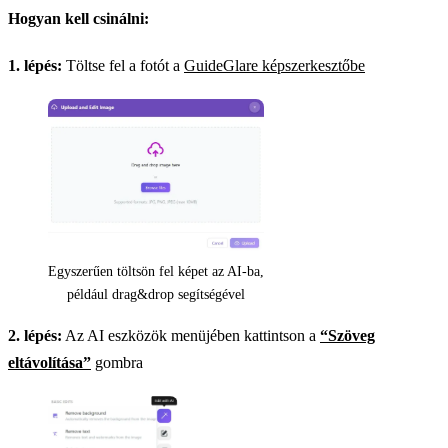
Hogyan kell csinálni:
1. lépés:
Töltse fel a fotót a
GuideGlare képszerkesztőbe
Egyszerűen töltsön fel képet az AI-ba,
például drag&drop segítségével
2. lépés:
Az AI eszközök menüjében kattintson a
“Szöveg
eltávolítása”
gombra