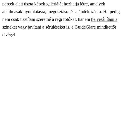
percek alatt tiszta képek galériáját hozhatja létre, amelyek
alkalmasak nyomtatásra, megosztásra és ajándékozásra. Ha pedig
nem csak tisztítani szeretné a régi fotókat, hanem
helyreállítani a
színeket vagy javítani a sérüléseket
is, a GuideGlare mindkettőt
elvégzi.
Próbálja ki ingyen a dátum eltávolítását a
fotóról
Töltse fel régi fotóját, és nézze meg, hogyan törli az AI
a dátum bélyeget, és hogyan egészíti ki természetesen a
hátteret. Böngészőben működik, telepítés nélkül.
→ Kezdje el a GuideGlare használatát