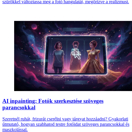
szűrőkkel változtassa meg a fotó hangulatát, megőrizve a realizmust.
AI inpainting: Fotók szerkesztése szöveges
parancsokkal
Szeretnél ruhát, frizurát cserélni vagy tárgyat hozzáadni? Gyakorlati
útmutató, hogyan szabhatod testre fotóidat szöveges parancsokkal és
maszkolással.