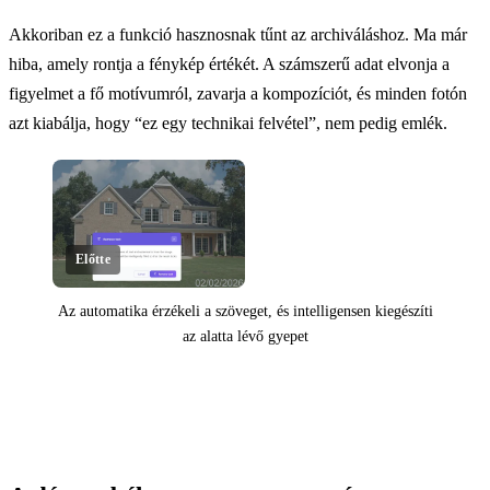
Akkoriban ez a funkció hasznosnak tűnt az archiváláshoz. Ma már
hiba, amely rontja a fénykép értékét. A számszerű adat elvonja a
figyelmet a fő motívumról, zavarja a kompozíciót, és minden fotón
azt kiabálja, hogy “ez egy technikai felvétel”, nem pedig emlék.
Előtte
Az automatika érzékeli a szöveget, és intelligensen kiegészíti
az alatta lévő gyepet
Kattints a felfedéshez