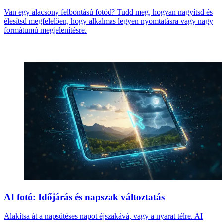
Van egy alacsony felbontású fotód? Tudd meg, hogyan nagyítsd és
élesítsd megfelelően, hogy alkalmas legyen nyomtatásra vagy nagy
formátumú megjelenítésre.
AI fotó: Időjárás és napszak változtatás
Alakítsa át a napsütéses napot éjszakává, vagy a nyarat télre. AI