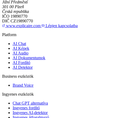
Jižní Předměstí
301 00 Plzeň
Česká republika
IČO
19890770
DIČ
CZ19890770
www.explicaire.com
Lépjen kapcsolatba
Platform
AI Chat
AI Képek
AI Audio
AI Dokumentumok
AI Fordító
AI Detektor
Business eszközök
Brand Voice
Ingyenes eszközök
Chat GPT alternatíva
Ingyenes fordító
Ingyenes AI-detektor
Ingyenes átfogalmazó