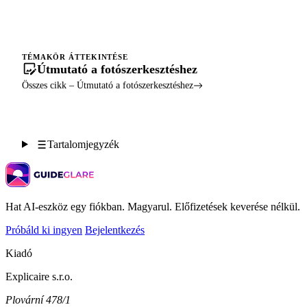
TÉMAKÖR ÁTTEKINTÉSE
Útmutató a fotószerkesztéshez
Összes cikk – Útmutató a fotószerkesztéshez
Tartalomjegyzék
Hat AI-eszköz egy fiókban. Magyarul. Előfizetések keverése nélkül.
Próbáld ki ingyen
Bejelentkezés
Kiadó
Explicaire s.r.o.
Plovární 478/1