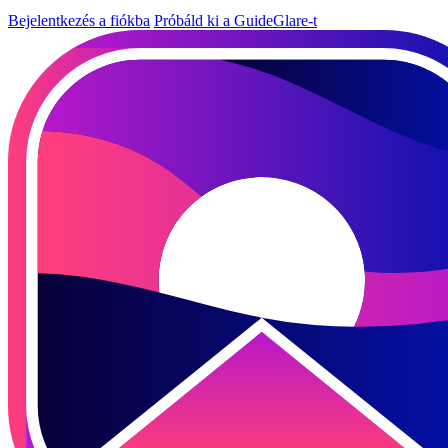
Bejelentkezés a fiókba
Próbáld ki a GuideGlare-t