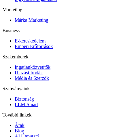
Marketing
Márka Marketing
Business
E-kereskedelem
Emberi Erőforrások
Szakemberek
Ingatlanközvetítők
Utazási Irodák
Média és Szerzők
Szabványaink
Biztonság
LLM-Smart
További linkek
Árak
Blog
AI Útmutató