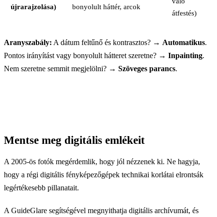
való
újrarajzolása)
bonyolult háttér, arcok
átfestés)
Aranyszabály:
A dátum feltűnő és kontrasztos? →
Automatikus
.
Pontos irányítást vagy bonyolult hátteret szeretne? →
Inpainting
.
Nem szeretne semmit megjelölni? →
Szöveges parancs
.
Mentse meg digitális emlékeit
A 2005-ös fotók megérdemlik, hogy jól nézzenek ki. Ne hagyja,
hogy a régi digitális fényképezőgépek technikai korlátai elrontsák
legértékesebb pillanatait.
A GuideGlare segítségével megnyithatja digitális archívumát, és