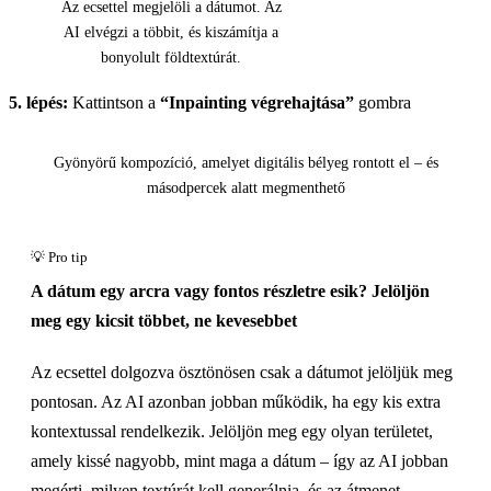
Az ecsettel megjelöli a dátumot. Az
AI elvégzi a többit, és kiszámítja a
bonyolult földtextúrát.
5. lépés:
Kattintson a
“Inpainting végrehajtása”
gombra
Előtte
Gyönyörű kompozíció, amelyet digitális bélyeg rontott el – és
másodpercek alatt megmenthető
Kattints a felfedéshez
A dátum egy arcra vagy fontos részletre esik? Jelöljön
meg egy kicsit többet, ne kevesebbet
Az ecsettel dolgozva ösztönösen csak a dátumot jelöljük meg
pontosan. Az AI azonban jobban működik, ha egy kis extra
kontextussal rendelkezik. Jelöljön meg egy olyan területet,
amely kissé nagyobb, mint maga a dátum – így az AI jobban
megérti, milyen textúrát kell generálnia, és az átmenet