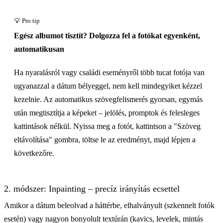
Kattints a felfedéshez
Egész albumot tisztít? Dolgozza fel a fotókat egyenként,
automatikusan
Ha nyaralásról vagy családi eseményről több tucat fotója van
ugyanazzal a dátum bélyeggel, nem kell mindegyiket kézzel
kezelnie. Az automatikus szövegfelismerés gyorsan, egymás
után megtisztítja a képeket – jelölés, promptok és felesleges
kattintások nélkül. Nyissa meg a fotót, kattintson a "Szöveg
eltávolítása" gombra, töltse le az eredményt, majd lépjen a
következőre.
2. módszer: Inpainting – precíz irányítás ecsettel
Amikor a dátum beleolvad a háttérbe, elhalványult (szkennelt fotók
esetén) vagy nagyon bonyolult textúrán (kavics, levelek, mintás