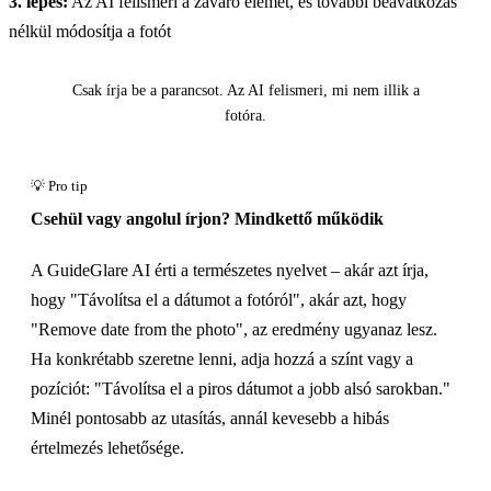
3. lépés:
Az AI felismeri a zavaró elemet, és további beavatkozás
nélkül módosítja a fotót
Előtte
Csak írja be a parancsot. Az AI felismeri, mi nem illik a
fotóra.
Kattints a felfedéshez
Csehül vagy angolul írjon? Mindkettő működik
A GuideGlare AI érti a természetes nyelvet – akár azt írja,
hogy "Távolítsa el a dátumot a fotóról", akár azt, hogy
"Remove date from the photo", az eredmény ugyanaz lesz.
Ha konkrétabb szeretne lenni, adja hozzá a színt vagy a
pozíciót: "Távolítsa el a piros dátumot a jobb alsó sarokban."
Minél pontosabb az utasítás, annál kevesebb a hibás
értelmezés lehetősége.