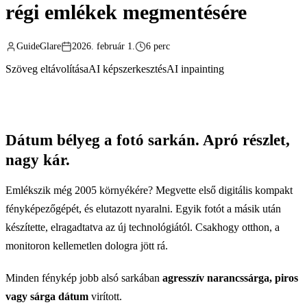
régi emlékek megmentésére
GuideGlare
2026. február 1.
6 perc
Szöveg eltávolítása
AI képszerkesztés
AI inpainting
Dátum bélyeg a fotó sarkán. Apró részlet,
nagy kár.
Emlékszik még 2005 környékére? Megvette első digitális kompakt
fényképezőgépét, és elutazott nyaralni. Egyik fotót a másik után
készítette, elragadtatva az új technológiától. Csakhogy otthon, a
monitoron kellemetlen dologra jött rá.
Minden fénykép jobb alsó sarkában
agresszív narancssárga, piros
vagy sárga dátum
virított.