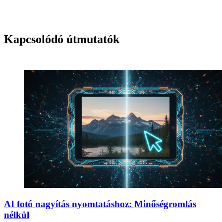
Kapcsolódó útmutatók
AI fotó nagyítás nyomtatáshoz: Minőségromlás
nélkül