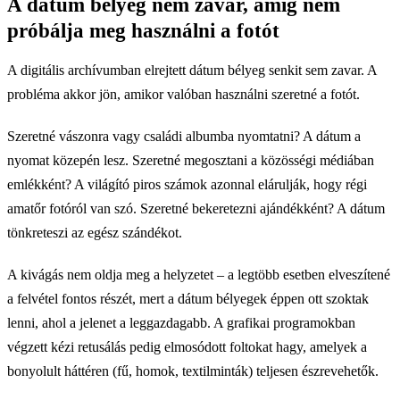
A dátum bélyeg nem zavar, amíg nem
próbálja meg használni a fotót
A digitális archívumban elrejtett dátum bélyeg senkit sem zavar. A
probléma akkor jön, amikor valóban használni szeretné a fotót.
Szeretné vászonra vagy családi albumba nyomtatni? A dátum a
nyomat közepén lesz. Szeretné megosztani a közösségi médiában
emlékként? A világító piros számok azonnal elárulják, hogy régi
amatőr fotóról van szó. Szeretné bekeretezni ajándékként? A dátum
tönkreteszi az egész szándékot.
A kivágás nem oldja meg a helyzetet – a legtöbb esetben elveszítené
a felvétel fontos részét, mert a dátum bélyegek éppen ott szoktak
lenni, ahol a jelenet a leggazdagabb. A grafikai programokban
végzett kézi retusálás pedig elmosódott foltokat hagy, amelyek a
bonyolult háttéren (fű, homok, textilminták) teljesen észrevehetők.