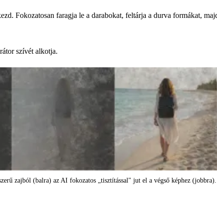
zd. Fokozatosan faragja le a darabokat, feltárja a durva formákat, majd
átor szívét alkotja.
zerű zajból (balra) az AI fokozatos „tisztítással" jut el a végső képhez (jobbra).