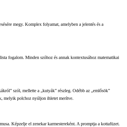
eresésére megy. Komplex folyamat, amelyben a jelentés és a
ealista fogalom. Minden szóhoz és annak kontextusához matematikai
ákról” szól, mellette a „kutyák” részleg. Odébb az „emlősök”
 melyik polchoz nyúljon ihletet merítve.
musa. Képzelje el zenekar karmestereként. A promptja a kottafüzet.