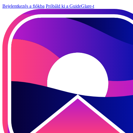
Bejelentkezés a fiókba
Próbáld ki a GuideGlare-t