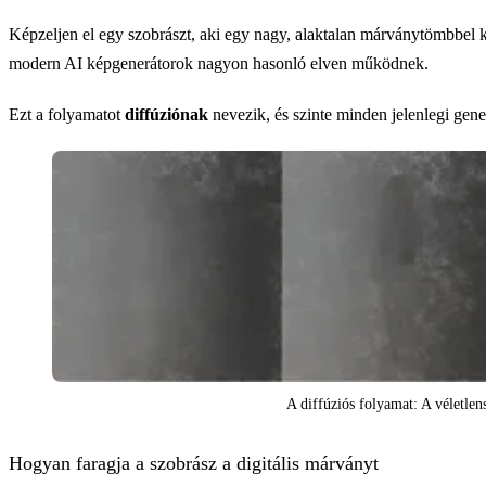
Képzeljen el egy szobrászt, aki egy nagy, alaktalan márványtömbbel ke
modern AI képgenerátorok nagyon hasonló elven működnek.
Ezt a folyamatot
diffúziónak
nevezik, és szinte minden jelenlegi gener
A diffúziós folyamat: A véletlens
Hogyan faragja a szobrász a digitális márványt