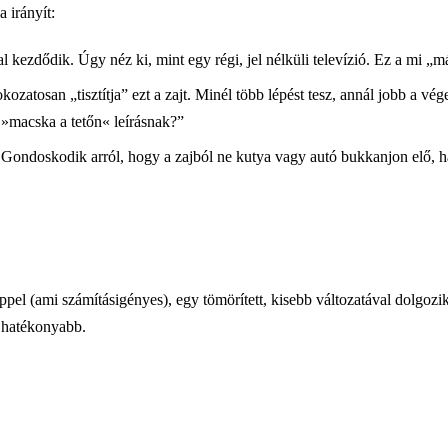
 irányít:
al kezdődik. Úgy néz ki, mint egy régi, jel nélküli televízió. Ez a mi 
kozatosan „tisztítja” ezt a zajt. Minél több lépést tesz, annál jobb a 
 »macska a tetőn« leírásnak?”
 Gondoskodik arról, hogy a zajból ne kutya vagy autó bukkanjon elő, 
pel (ami számításigényes), egy tömörített, kisebb változatával dolgozi
 hatékonyabb.