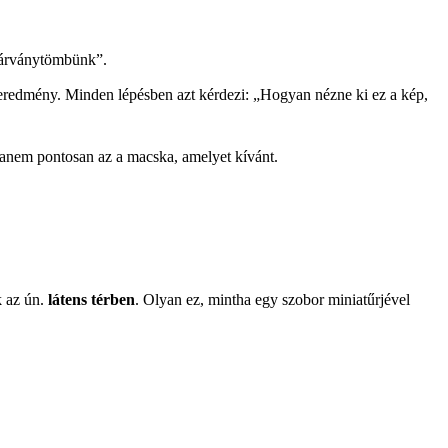
„márványtömbünk”.
végeredmény. Minden lépésben azt kérdezi: „Hogyan nézne ki ez a kép,
hanem pontosan az a macska, amelyet kívánt.
k az ún.
látens térben
. Olyan ez, mintha egy szobor miniatűrjével