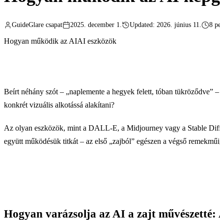
GuideGlare csapat
2025. december 1.
Updated: 2026. június 11.
8 p
Hogyan működik az AI
AI eszközök
Beírt néhány szót – „naplemente a hegyek felett, tóban tükröződve” –
konkrét vizuális alkotássá alakítani?
Az olyan eszközök, mint a DALL-E, a Midjourney vagy a Stable Diff
együtt működésük titkát – az első „zajból” egészen a végső remekműi
Hogyan varázsolja az AI a zajt művészetté: 