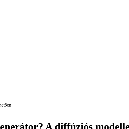
hetően
nerátor? A diffúziós modelle