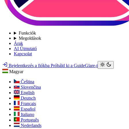
Funkciók
Megoldások
Árak
AI Útmutató
Kapcsolat
Bejelentkezés a fiókba
Próbáld ki a GuideGlare-t
Magyar
Čeština
Slovenčina
English
Deutsch
Français
Español
Italiano
Português
Nederlands