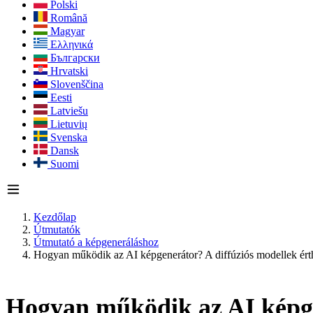
Polski
Română
Magyar
Ελληνικά
Български
Hrvatski
Slovenščina
Eesti
Latviešu
Lietuvių
Svenska
Dansk
Suomi
Kezdőlap
Útmutatók
Útmutató a képgeneráláshoz
Hogyan működik az AI képgenerátor? A diffúziós modellek ért
Hogyan működik az AI képge