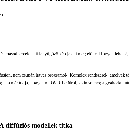
erc
 és másodpercek alatt lenyűgöző kép jelent meg előtte. Hogyan lehetsé
usion, nem csupán ügyes programok. Komplex rendszerek, amelyek több
g. Ha már tudja, hogyan működik belülről, tekintse meg a gyakorlati
út
A diffúziós modellek titka