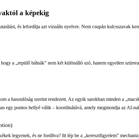
vaktól a képekig
tasítást, és lefordítja azt vizuális nyelvre. Nem csupán kulcsszavak k
ri, hogy a „repülő bálnák” nem két különálló szó, hanem egyetlen szürr
lom a hasonlóság szerint rendezett. Az egyik sarokban minden a „macsk
an egy pontos hellyé válik – koordinátává, amely megmondja az AI-nak,
ntion)
kek legyenek, és ne fordítva? Itt lép be a „keresztfigyelem” mechaniz