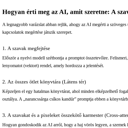
Hogyan érti meg az AI, amit szeretne: A sza
A legnagyobb varázslat abban rejlik, ahogy az AI megérti a szöveges u
kapcsolatok megértése játszik szerepet.
1. A szavak megfejtése
Először a nyelvi modell szétbontja a promptot összetevőire. Felisme
lenyomatot (vektort) rendel, amely hordozza a jelentését.
2. Az összes ötlet könyvtára (Látens tér)
Képzeljen el egy hatalmas könyvtárat, ahol minden elképzelhető foga
osztálya. A „narancssárga csíkos kandúr” promptja ebben a könyvtárb
3. A szavakat és a pixeleket összekötő karmester (Cross-atte
Hogyan gondoskodik az AI arról, hogy a haj vörös legyen, a szemek ké