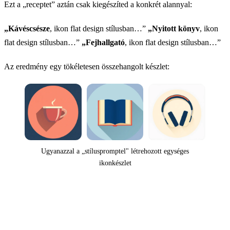
Ezt a „receptet” aztán csak kiegészíted a konkrét alannyal:
„Kávéscsésze
, ikon flat design stílusban…”
„Nyitott könyv
, ikon
flat design stílusban…”
„Fejhallgató
, ikon flat design stílusban…”
Az eredmény egy tökéletesen összehangolt készlet:
Ugyanazzal a „stíluspromptel" létrehozott egységes
ikonkészlet