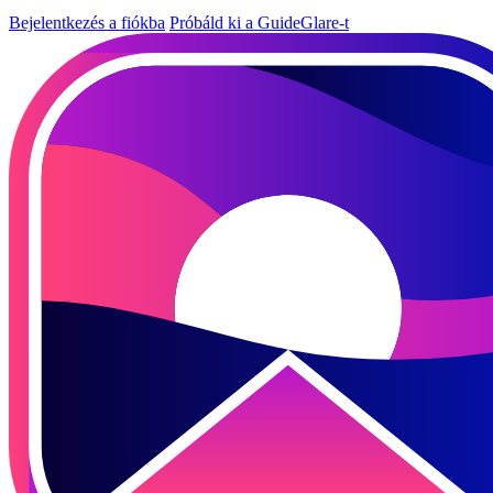
Bejelentkezés a fiókba
Próbáld ki a GuideGlare-t