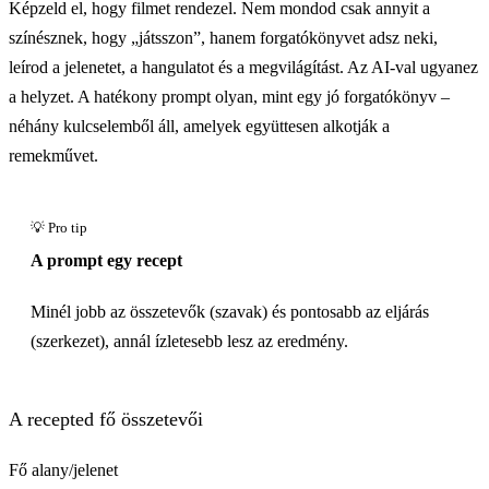
Képzeld el, hogy filmet rendezel. Nem mondod csak annyit a
színésznek, hogy „játsszon”, hanem forgatókönyvet adsz neki,
leírod a jelenetet, a hangulatot és a megvilágítást. Az AI-val ugyanez
a helyzet. A hatékony prompt olyan, mint egy jó forgatókönyv –
néhány kulcselemből áll, amelyek együttesen alkotják a
remekművet.
A prompt egy recept
Minél jobb az összetevők (szavak) és pontosabb az eljárás
(szerkezet), annál ízletesebb lesz az eredmény.
A recepted fő összetevői
Fő alany/jelenet