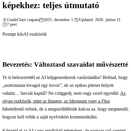
képekhez: teljes útmutató
GuideGlare csapata
2025. december 1.
Updated: 2026. június 11.
7 perc
Prompt írás
AI eszközök
Bevezetés: Változtasd szavaidat művészetté
Te is beleszerettél az AI képgenerátorok varázslatába? Beírtad, hogy
„asztronauta lovagol egy lovon”, de az epikus jelenet helyett
valami… furcsát kaptál? Ne csüggedj, nem vagy ezzel egyedül.
Az
olyan eszközök, mint az Imagen, az Ideogram vagy a Flux
hihetetlenül erősek, de a megszelídítésük kulcsa az, hogy megtanuld,
hogyan kell velük a saját nyelvükön kommunikálni.
Képzeld el az AI-t egy rendkívül tehetséges, de nagyon szó szerinti