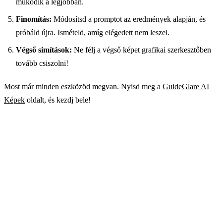
működik a legjobban.
Finomítás:
Módosítsd a promptot az eredmények alapján, és
próbáld újra. Ismételd, amíg elégedett nem leszel.
Végső simítások:
Ne félj a végső képet grafikai szerkesztőben
tovább csiszolni!
Most már minden eszközöd megvan. Nyisd meg a
GuideGlare AI
Képek
oldalt, és kezdj bele!
Készen állsz alkotni?
A GuideGlare AI Képek egy fejlett AI képgenerátor és
-szerkesztő, amelyben a Flux, Imagen, Stable
Diffusion, Ideogram és SeeDream modellek egy helyen
érhetők el.