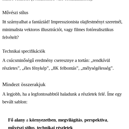
Művészi stílus
Itt szárnyalhat a fantáziád! Impresszionista olajfestményt szeretnél,
minimalista vektoros illusztrációt, vagy filmes fotórealisztikus
felvételt?
Technikai specifikációk
A csúcsminőségű eredmény cseresznye a tortán: „rendkívül
részletes”, „éles fénykép”, „8K felbontás”, „mélységélesség”.
Mindezt összerakjuk
A legjobb, ha a legfontosabbtól haladunk a részletek felé. Íme egy
bevált sablon:
Fő alany
a
környezetben
,
megvilágítás
,
perspektíva
,
művészi stílus
,
technikai részletek