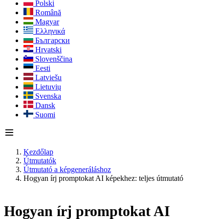
Polski
Română
Magyar
Ελληνικά
Български
Hrvatski
Slovenščina
Eesti
Latviešu
Lietuvių
Svenska
Dansk
Suomi
Kezdőlap
Útmutatók
Útmutató a képgeneráláshoz
Hogyan írj promptokat AI képekhez: teljes útmutató
Hogyan írj promptokat AI