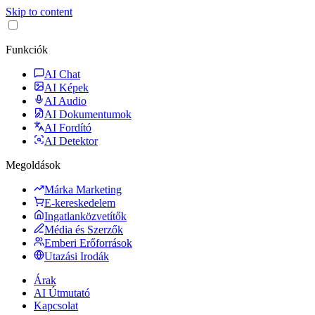
Skip to content
Funkciók
AI Chat
AI Képek
AI Audio
AI Dokumentumok
AI Fordító
AI Detektor
Megoldások
Márka Marketing
E-kereskedelem
Ingatlanközvetítők
Média és Szerzők
Emberi Erőforrások
Utazási Irodák
Árak
AI Útmutató
Kapcsolat