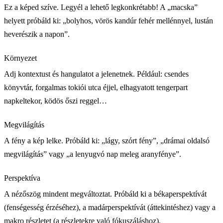
Ez a képed szíve. Legyél a lehető legkonkrétabb! A „macska”
helyett próbáld ki: „bolyhos, vörös kandúr fehér mellénnyel, lustán
heverészik a napon”.
Környezet
Adj kontextust és hangulatot a jelenetnek. Például: csendes
könyvtár, forgalmas tokiói utca éjjel, elhagyatott tengerpart
napkeltekor, ködös őszi reggel…
Megvilágítás
A fény a kép lelke. Próbáld ki: „lágy, szórt fény”, „drámai oldalsó
megvilágítás” vagy „a lenyugvó nap meleg aranyfénye”.
Perspektíva
A nézőszög mindent megváltoztat. Próbáld ki a békaperspektívát
(fenségesség érzéséhez), a madárperspektívát (áttekintéshez) vagy a
makro részletet (a részletekre való fókuszáláshoz).