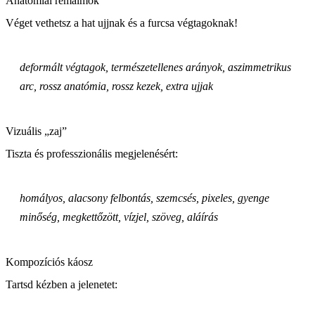
Anatómiai rémálmok
Véget vethetsz a hat ujjnak és a furcsa végtagoknak!
deformált végtagok, természetellenes arányok, aszimmetrikus
arc, rossz anatómia, rossz kezek, extra ujjak
Vizuális „zaj”
Tiszta és professzionális megjelenésért:
homályos, alacsony felbontás, szemcsés, pixeles, gyenge
minőség, megkettőzött, vízjel, szöveg, aláírás
Kompozíciós káosz
Tartsd kézben a jelenetet: