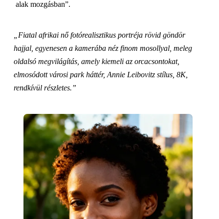
alak mozgásban”.
„Fiatal afrikai nő fotórealisztikus portréja rövid göndör
hajjal, egyenesen a kamerába néz finom mosollyal, meleg
oldalsó megvilágítás, amely kiemeli az orcacsontokat,
elmosódott városi park háttér, Annie Leibovitz stílus, 8K,
rendkívül részletes.”