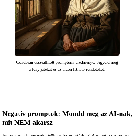
Gondosan összeállított promptunk eredménye. Figyeld meg
a fény játékát és az arcon látható részleteket.
Negatív promptok: Mondd meg az AI-nak,
mit NEM akarsz
Ez az egyik legerősebb trükk a fegyvertárban! A negatív promptok