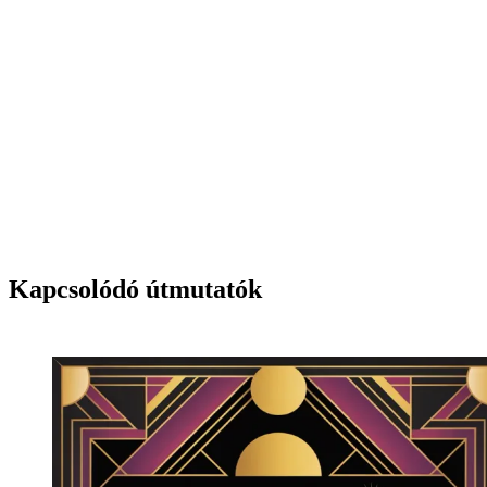
→ Kipróbálom az AI képgenerátort
Kapcsolódó útmutatók