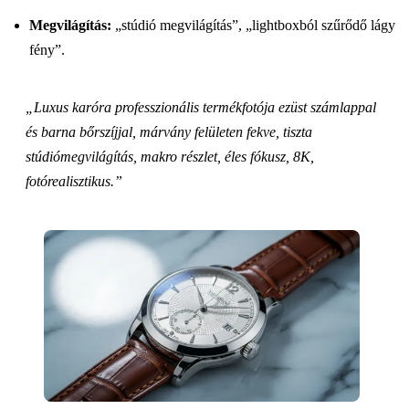
Megvilágítás:
„stúdió megvilágítás”, „lightboxból szűrődő lágy
fény”.
„Luxus karóra professzionális termékfotója ezüst számlappal
és barna bőrszíjjal, márvány felületen fekve, tiszta
stúdiómegvilágítás, makro részlet, éles fókusz, 8K,
fotórealisztikus.”