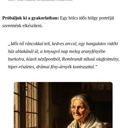
Próbáljuk ki a gyakorlatban:
Egy bölcs idős hölgy portréját
szeretnénk elkészíteni.
„Idős nő ráncokkal teli, kedves arccal, egy hangulatos vidéki
ház ablakánál ül, a lenyugvó nap meleg aranyfényébe
burkolva, közeli nézőpontból, Rembrandt stílusú olajfestmény,
hiper-részletes, drámai fény-árnyék kontraszttal.”