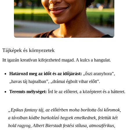
Tájképek és környezetek
Itt igazán kreatívan kifejezheted magad. A kulcs a hangulat.
Határozd meg az időt és az időjárást:
„őszi aranyhora”,
„havas táj hajnalban”, „drámai égbolt vihar előtt”.
Teremts mélységet:
Írd le az előteret, a középteret és a hátteret.
„Epikus fantasy táj, az előtérben moha borította ősi kőromok,
a távolban ködbe burkolózó hegyek emelkednek, felettük két
hold ragyog, Albert Bierstadt festési stílusa, atmoszférikus,