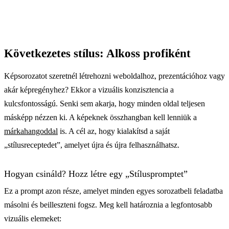
Következetes stílus: Alkoss profiként
Képsorozatot szeretnél létrehozni weboldalhoz, prezentációhoz vagy
akár képregényhez? Ekkor a vizuális konzisztencia a
kulcsfontosságú. Senki sem akarja, hogy minden oldal teljesen
másképp nézzen ki. A képeknek összhangban kell lenniük a
márkahangoddal
is. A cél az, hogy kialakítsd a saját
„stílusreceptedet”, amelyet újra és újra felhasználhatsz.
Hogyan csináld? Hozz létre egy „Stíluspromptet”
Ez a prompt azon része, amelyet minden egyes sorozatbeli feladatba
másolni és beilleszteni fogsz. Meg kell határoznia a legfontosabb
vizuális elemeket: