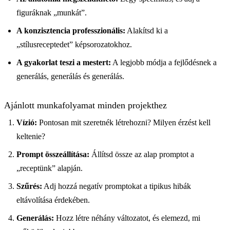
figuráknak „munkát”.
A konzisztencia professzionális:
Alakítsd ki a
„stílusreceptedet” képsorozatokhoz.
A gyakorlat teszi a mestert:
A legjobb módja a fejlődésnek a
generálás, generálás és generálás.
Ajánlott munkafolyamat minden projekthez
Vízió:
Pontosan mit szeretnék létrehozni? Milyen érzést kell
keltenie?
Prompt összeállítása:
Állítsd össze az alap promptot a
„receptünk” alapján.
Szűrés:
Adj hozzá negatív promptokat a tipikus hibák
eltávolítása érdekében.
Generálás:
Hozz létre néhány változatot, és elemezd, mi