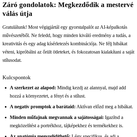
Záró gondolatok: Megkezdődik a mestervé
válás útja
Gratulálunk! Most végigjártál egy gyorstalpalót az AI-képalkotás
művészetéből. Ne feledd, hogy minden kiváló eredmény a tudás, a
kreativitás és egy adag kísérletezés kombinációja. Ne félj hibákat
véteni, kipróbálni az őrült ötleteket, és fokozatosan kialakítani a saját
stílusodat.
Kulcspontok
A szerkezet az alapod:
Mindig kezdj az alannyal, majd add
hozzá a környezetet, a fényt és a stílust.
A negatív promptok a barátaid:
Aktívan előzd meg a hibákat.
Minden műfajnak megvannak a sajátosságai:
Igazítsd a
megközelítést a portrékhoz, tájképekhez és termékekhez is.
Az anatómia megszelídíthető:
Légy specifikus, és adj a