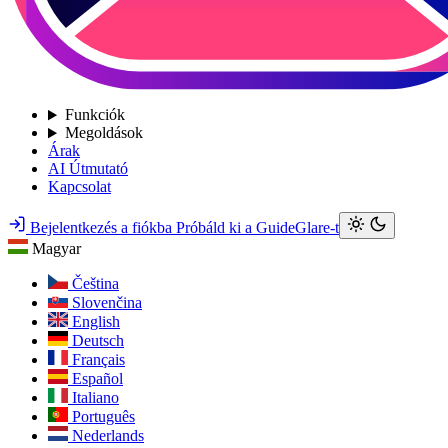
Funkciók
Megoldások
Árak
AI Útmutató
Kapcsolat
Bejelentkezés a fiókba
Próbáld ki a GuideGlare-t
Magyar
Čeština
Slovenčina
English
Deutsch
Français
Español
Italiano
Português
Nederlands