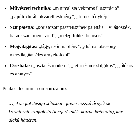
Művészeti technika:
„minimalista vektoros illusztráció”,
„papírtexturált akvarellfestmény”, „filmes fénykép”.
Színpaletta:
„korlátozott pasztellszínek palettája – világoskék,
barackszín, mentazöld”, „meleg földes tónusok”.
Megvilágítás:
„lágy, szórt napfény”, „drámai alacsony
megvilágítás éles árnyékokkal”.
Összhatás:
„tiszta és modern”, „retro és nosztalgikus”, „játékos
és aranyos”.
Példa stíluspromt ikonsorozathoz:
…, ikon flat design stílusban, finom hosszú árnyékok,
korlátozott színpaletta (tengerészkék, korall, krémszín), kör
alakú háttéren.