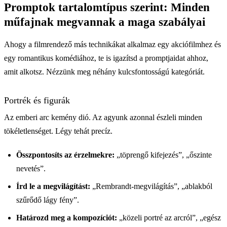
Promptok tartalomtípus szerint: Minden
műfajnak megvannak a maga szabályai
Ahogy a filmrendező más technikákat alkalmaz egy akciófilmhez és
egy romantikus komédiához, te is igazítsd a promptjaidat ahhoz,
amit alkotsz. Nézzünk meg néhány kulcsfontosságú kategóriát.
Portrék és figurák
Az emberi arc kemény dió. Az agyunk azonnal észleli minden
tökéletlenséget. Légy tehát precíz.
Összpontosíts az érzelmekre:
„töprengő kifejezés”, „őszinte
nevetés”.
Írd le a megvilágítást:
„Rembrandt-megvilágítás”, „ablakból
szűrődő lágy fény”.
Határozd meg a kompozíciót:
„közeli portré az arcról”, „egész