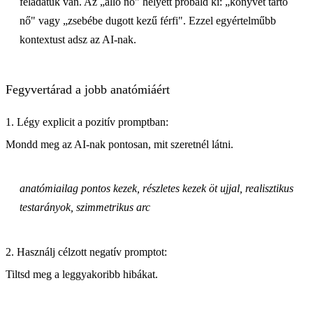
feladatuk van. Az „álló nő" helyett próbáld ki: „könyvet tartó
nő" vagy „zsebébe dugott kezű férfi". Ezzel egyértelműbb
kontextust adsz az AI-nak.
Fegyvertárad a jobb anatómiáért
1. Légy explicit a pozitív promptban:
Mondd meg az AI-nak pontosan, mit szeretnél látni.
anatómiailag pontos kezek, részletes kezek öt ujjal, realisztikus
testarányok, szimmetrikus arc
2. Használj célzott negatív promptot:
Tiltsd meg a leggyakoribb hibákat.