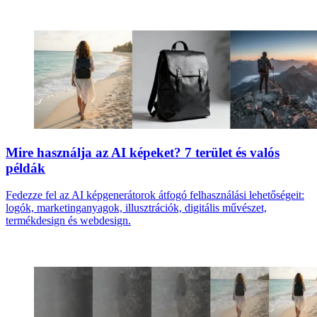
Mire használja az AI képeket? 7 terület és valós
példák
Fedezze fel az AI képgenerátorok átfogó felhasználási lehetőségeit:
logók, marketinganyagok, illusztrációk, digitális művészet,
termékdesign és webdesign.