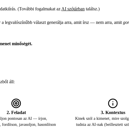
datkiírás. (További fogalmakat az
AI szótárban
találsz.)
 a legvalószínűbb választ generálja arra, amit írsz — nem arra, amit
gon
menet minőségét.
ből áll:
2. Feladat
3. Kontextus
áljon pontosan az AI — írjon,
Kinek szól a kimenet, mire szolgá
, fordítson, javasoljon, hasonlítson
tudnia az AI-nak (beillesztett sz