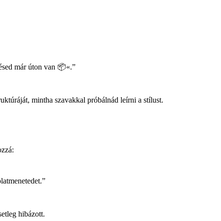
lésed már úton van 📦«.”
túráját, mintha szavakkal próbálnád leírni a stílust.
ozzá:
olatmenetedet.”
etleg hibázott.