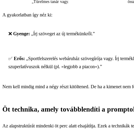
„Türelmes tanár vagy.
öss
A gyakorlatban így néz ki:
❌
Gyenge:
„Írj szöveget az új termékünkről.”
✅
Erős:
„Sportfelszerelés webáruház szövegírója vagy. Írj termék
szuperlatívuszok nélkül (pl. »legjobb a piacon«).”
Nem kell mindig mind a négy részt kitöltened. De ha a kimenet nem f
Öt technika, amely továbblendíti a prompto
Az alapstruktúrát mindenki öt perc alatt elsajátítja. Ezek a technikák 