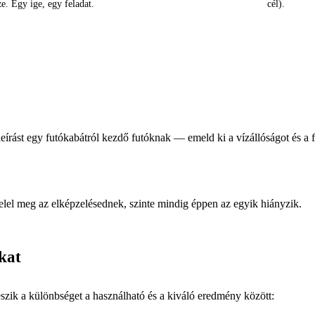
ze. Egy ige, egy feladat.
cél).
leírást egy futókabátról kezdő futóknak — emeld ki a vízállóságot és a
elel meg az elképzelésednek, szinte mindig éppen az egyik hiányzik.
kat
teszik a különbséget a használható és a kiváló eredmény között: