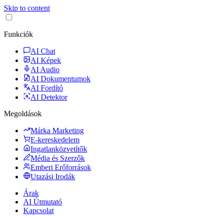
Skip to content
Funkciók
AI Chat
AI Képek
AI Audio
AI Dokumentumok
AI Fordító
AI Detektor
Megoldások
Márka Marketing
E-kereskedelem
Ingatlanközvetítők
Média és Szerzők
Emberi Erőforrások
Utazási Irodák
Árak
AI Útmutató
Kapcsolat