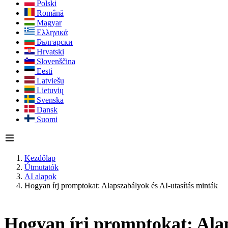
Polski
Română
Magyar
Ελληνικά
Български
Hrvatski
Slovenščina
Eesti
Latviešu
Lietuvių
Svenska
Dansk
Suomi
Kezdőlap
Útmutatók
AI alapok
Hogyan írj promptokat: Alapszabályok és AI-utasítás minták
Hogyan írj promptokat: Alap