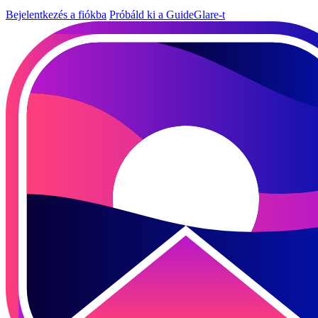
Bejelentkezés a fiókba
Próbáld ki a GuideGlare-t