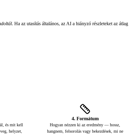
doltál
. Ha az utasítás általános, az AI a hiányzó részleteket az átlag
4. Formátum
l, és mit kell
Hogyan nézzen ki az eredmény — hossz,
öveg, helyzet,
hangnem, felsorolás vagy bekezdések, mi ne