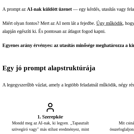
A prompt az
AI-nak küldött üzenet
— egy kérdés, utasítás vagy fela
Miért olyan fontos? Mert az AI nem lát a fejedbe.
Úgy működik
, hogy
alapján egészíti ki. És pontosan az átlagot fogod kapni.
Egyenes arány érvényes: az utasítás minősége meghatározza a ki
Egy jó prompt alapstruktúrája
A legegyszerűbb vázlat, amely a legtöbb feladatnál működik, négy rész
1. Szerepkör
Mondd meg az AI-nak, ki legyen. „Tapasztalt
Mit csin
szövegíró vagy" más stílust eredményez, mint
összefoglaljon