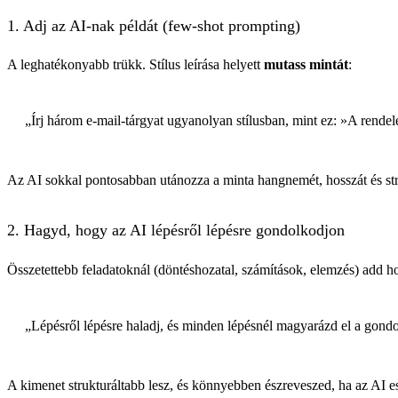
1. Adj az AI-nak példát (few-shot prompting)
A leghatékonyabb trükk. Stílus leírása helyett
mutass mintát
:
„Írj három e-mail-tárgyat ugyanolyan stílusban, mint ez: »A rende
Az AI sokkal pontosabban utánozza a minta hangnemét, hosszát és struk
2. Hagyd, hogy az AI lépésről lépésre gondolkodjon
Összetettebb feladatoknál (döntéshozatal, számítások, elemzés) add h
„Lépésről lépésre haladj, és minden lépésnél magyarázd el a gond
A kimenet strukturáltabb lesz, és könnyebben észreveszed, ha az AI es