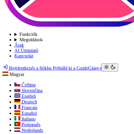
Funkciók
Megoldások
Árak
AI Útmutató
Kapcsolat
Bejelentkezés a fiókba
Próbáld ki a GuideGlare-t
Magyar
Čeština
Slovenčina
English
Deutsch
Français
Español
Italiano
Português
Nederlands