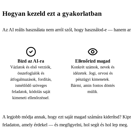
Hogyan kezeld ezt a gyakorlatban
Az AI reális használata nem arról szól, hogy használod-e — hanem ar
Bízd az AI-ra
Ellenőrizd magad
Vázlatok és első verziók,
Konkrét számok, nevek és
összefoglalók és
idézetek. Jogi, orvosi és
átfogalmazások, fordítás,
pénzügyi kimenetek.
ismétlődő szöveges
Bármi, amin fontos döntés
feladatok, kódolás saját
múlik.
kimeneti ellenőrzéssel.
A legjobb módja annak, hogy ezt saját magad számára kiderítsd? Kipr
feladaton, amely érdekel — és megfigyelni, hol segít és hol lep meg.