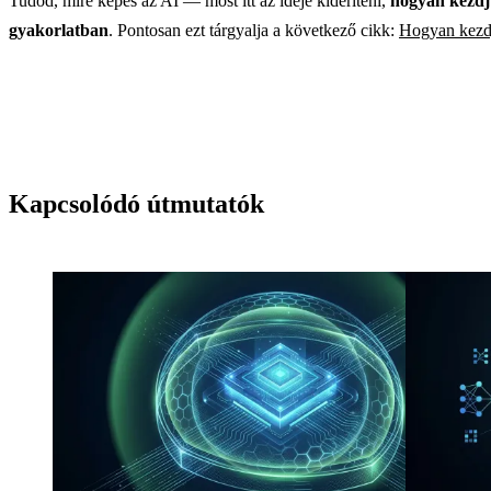
Tudod, mire képes az AI — most itt az ideje kideríteni,
hogyan kezdj 
gyakorlatban
. Pontosan ezt tárgyalja a következő cikk:
Hogyan kezdj
Kapcsolódó útmutatók