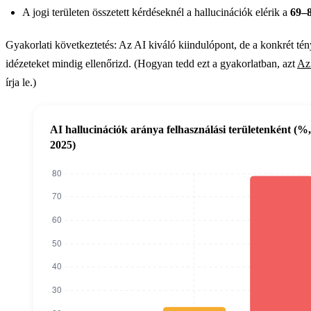
A jogi területen összetett kérdéseknél a hallucinációk elérik a
69–
Gyakorlati következtetés: Az AI kiváló kiindulópont, de a konkrét té
idézeteket mindig ellenőrizd. (Hogyan tedd ezt a gyakorlatban, azt
Az 
írja le.)
AI hallucinációk aránya felhasználási területenként (%,
2025)