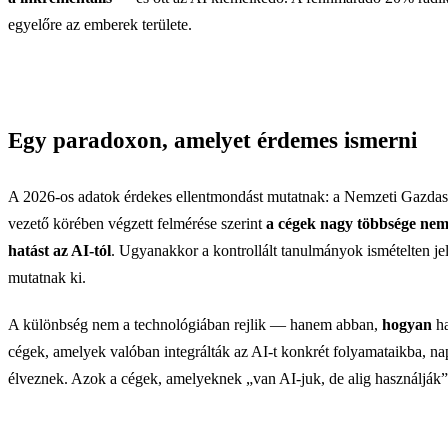
egyelőre az emberek területe.
Egy paradoxon, amelyet érdemes ismerni
A 2026-os adatok érdekes ellentmondást mutatnak: a Nemzeti Gazda
vezető körében végzett felmérése szerint
a cégek nagy többsége nem
hatást az AI-tól
. Ugyanakkor a kontrollált tanulmányok ismételten je
mutatnak ki.
A különbség nem a technológiában rejlik — hanem abban,
hogyan
ha
cégek, amelyek valóban integrálták az AI-t konkrét folyamataikba, na
élveznek. Azok a cégek, amelyeknek „van AI-juk, de alig használják