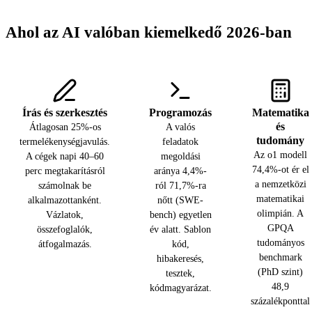
Ahol az AI valóban kiemelkedő 2026-ban
Írás és szerkesztés
Programozás
Matematika
és
Átlagosan 25%-os
A valós
tudomány
termelékenységjavulás.
feladatok
Az o1 modell
A cégek napi 40–60
megoldási
74,4%-ot ér el
perc megtakarításról
aránya 4,4%-
a nemzetközi
számolnak be
ról 71,7%-ra
matematikai
alkalmazottanként.
nőtt (SWE-
olimpián. A
Vázlatok,
bench) egyetlen
GPQA
összefoglalók,
év alatt. Sablon
tudományos
átfogalmazás.
kód,
benchmark
hibakeresés,
(PhD szint)
tesztek,
48,9
kódmagyarázat.
százalékponttal