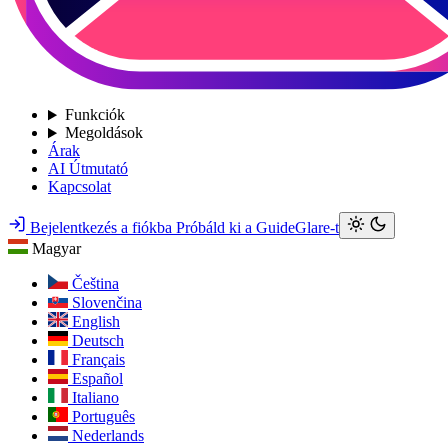
Funkciók
Megoldások
Árak
AI Útmutató
Kapcsolat
Bejelentkezés a fiókba
Próbáld ki a GuideGlare-t
Magyar
Čeština
Slovenčina
English
Deutsch
Français
Español
Italiano
Português
Nederlands