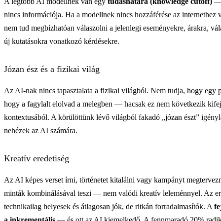
A legtöbb AI modellnek van egy
tudáshatára (knowledge cutoff)
— 
nincs információja. Ha a modellnek nincs hozzáférése az internethez 
nem tud megbízhatóan válaszolni a jelenlegi eseményekre, árakra, vá
új kutatásokra vonatkozó kérdésekre.
Józan ész és a fizikai világ
Az AI-nak nincs tapasztalata a fizikai világból. Nem tudja, hogy egy p
hogy a fagylalt elolvad a melegben — hacsak ez nem következik kifej
kontextusából. A körülöttünk lévő világból fakadó „józan észt” igén
nehézek az AI számára.
Kreatív eredetiség
Az AI képes verset írni, történetet kitalálni vagy kampányt megtervezn
minták kombinálásával teszi — nem valódi kreatív leleménnyel. Az e
technikailag helyesek és átlagosan jók, de ritkán forradalmasítók. A
fe
a inkrementális
— és ott az AI kiemelkedő. A fennmaradó 20% radiká