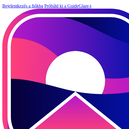
Bejelentkezés a fiókba
Próbáld ki a GuideGlare-t