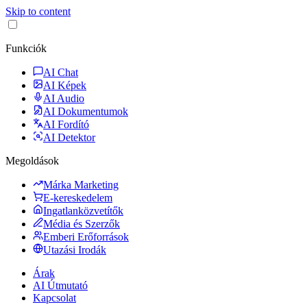
Skip to content
Funkciók
AI Chat
AI Képek
AI Audio
AI Dokumentumok
AI Fordító
AI Detektor
Megoldások
Márka Marketing
E-kereskedelem
Ingatlanközvetítők
Média és Szerzők
Emberi Erőforrások
Utazási Irodák
Árak
AI Útmutató
Kapcsolat