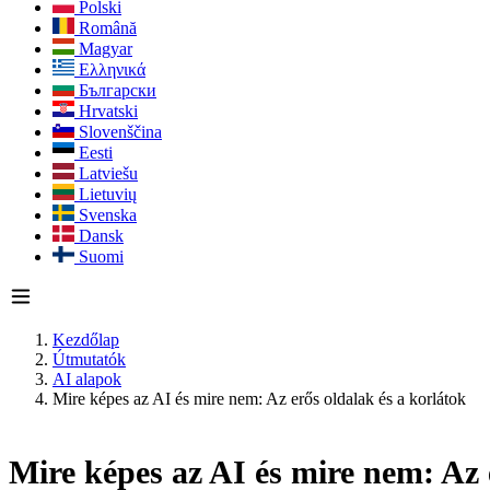
Polski
Română
Magyar
Ελληνικά
Български
Hrvatski
Slovenščina
Eesti
Latviešu
Lietuvių
Svenska
Dansk
Suomi
Kezdőlap
Útmutatók
AI alapok
Mire képes az AI és mire nem: Az erős oldalak és a korlátok
Mire képes az AI és mire nem: Az 