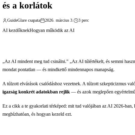
és a korlátok
GuideGlare csapata
2026. március 3.
3 perc
AI kezdőknek
Hogyan működik az AI
„Az AI mindent meg tud csinálni.” „Az AI túlértékelt, és semmi hasz
mondat pontatlan — és mindkettő mindennapos manapság.
A túlzott elvárások csalódáshoz vezetnek. A túlzott szkepticizmus való
igazság konkrét adatokban rejlik
— és azok meglepően egyértelmű
Ez a cikk a te gyakorlati térképed: mit tud valójában az AI 2026-ban, 
megbízhatóan, és hogyan kezeld ezt.