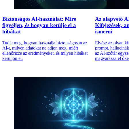
Biztonságos AI-használat: Mire
Az alapvető A
figyeljen, és hogyan kerülje el a
Kifejezések, a
hibákat
ismerni
Tudja meg, hogyan használja biztonságosan az
Elvész az olyan ki
AI-t, milyen adatokat ne adjon meg, miért
prompt, hallucinál
ellenőrizze az eredményeket, és milyen hibákat
az AI-szótár egysz
kerüljön el.
magyarázza el őket