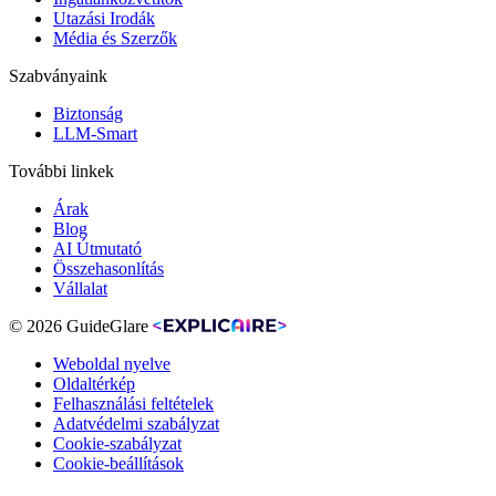
Utazási Irodák
Média és Szerzők
Szabványaink
Biztonság
LLM-Smart
További linkek
Árak
Blog
AI Útmutató
Összehasonlítás
Vállalat
© 2026 GuideGlare
Weboldal nyelve
Oldaltérkép
Felhasználási feltételek
Adatvédelmi szabályzat
Cookie-szabályzat
Cookie-beállítások