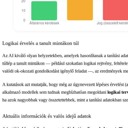
AI hallucinációk aránya felhasználási terü
AI hallucinációk aránya felh
Logikai érvelés a tanult mintákon túl
Általános kérdések
20
Az AI kiváló olyan helyzetekben, amelyek hasonlítanak a tanítási ad
túllép a tanult mintákon — például szokatlan logikai rejtvény, feltéte
Orvostudomány
23
valódi ok-okozati gondolkodást igénylő feladat —, az eredmények m
Jog (összetett kérdések)
79
A kutatások azt mutatják, hogy még az úgynevezett lépéses érvelést (
alkalmazó modellek sem tudnak megbízhatóan megoldani
logikai ter
ha azok nagyobbak vagy összetettebbek, mint a tanítási adatokban sze
Aktuális információk és valós idejű adatok