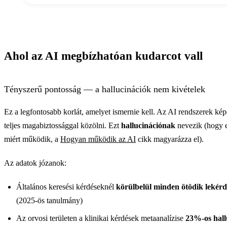
Átlagos termelékenységjavulás AI-jal területe
Átlagos termelékenységjavulás AI-
Írás és szerkesztés
40
Ahol az AI megbízhatóan kudarcot vall
Ügyfélszolgálat
35
Szoftverfejlesztés
55
Tényszerű pontosság — a hallucinációk nem kivételek
Fordítás
50
Ez a legfontosabb korlát, amelyet ismernie kell. Az AI rendszerek ké
teljes magabiztossággal közölni. Ezt
hallucinációnak
nevezik (hogy e
Adatelemzés
28
miért működik, a
Hogyan működik az AI
cikk magyarázza el).
Az adatok józanok:
Általános keresési kérdéseknél
körülbelül minden ötödik lekérde
(2025-ös tanulmány)
Az orvosi területen a klinikai kérdések metaanalízise
23%-os hall