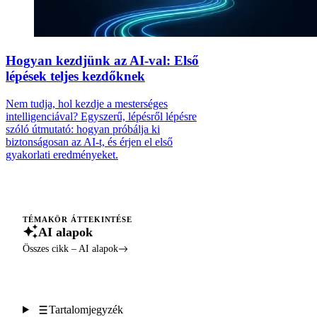
Hogyan kezdjünk az AI-val: Első
lépések teljes kezdőknek
Nem tudja, hol kezdje a mesterséges
intelligenciával? Egyszerű, lépésről lépésre
szóló útmutató: hogyan próbálja ki
biztonságosan az AI-t, és érjen el első
gyakorlati eredményeket.
TÉMAKÖR ÁTTEKINTÉSE
AI alapok
Összes cikk – AI alapok
Tartalomjegyzék