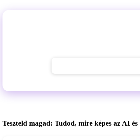
Derítsd ki, mire képes az AI nál
Adj az AI-nak egy feladatot, amely most előtted van. Magad lá
és hol szeretnéd az eredményt ellenőrizni
→ GuideGlare AI Chat kipróbálása
Teszteld magad: Tudod, mire képes az AI és