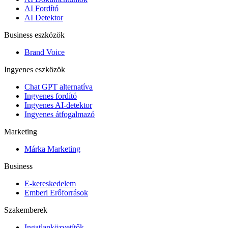
AI Fordító
AI Detektor
Business eszközök
Brand Voice
Ingyenes eszközök
Chat GPT alternatíva
Ingyenes fordító
Ingyenes AI-detektor
Ingyenes átfogalmazó
Marketing
Márka Marketing
Business
E-kereskedelem
Emberi Erőforrások
Szakemberek
Ingatlanközvetítők