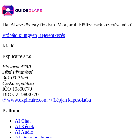
Hat AI-eszköz egy fiókban. Magyarul. Előfizetések keverése nélkül.
Próbáld ki ingyen
Bejelentkezés
Kiadó
Explicaire s.r.o.
Plovární 478/1
Jižní Předměstí
301 00 Plzeň
Česká republika
IČO
19890770
DIČ
CZ19890770
www.explicaire.com
Lépjen kapcsolatba
Platform
AI Chat
AI Képek
AI Audio
AI Dokumentumok