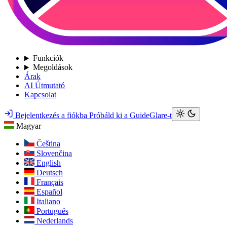
Funkciók
Megoldások
Árak
AI Útmutató
Kapcsolat
Bejelentkezés a fiókba
Próbáld ki a GuideGlare-t
Magyar
Čeština
Slovenčina
English
Deutsch
Français
Español
Italiano
Português
Nederlands