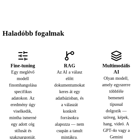
Az AI
A modell
Az a pillanat,
magabiztosan és
teljesítményét
amikor a modell
meggyőzően állít
mérő
választ generál az
valótlan
szabványosított
Ön promptjára. A
információt. Ez
teszt (MMLU,
betanítás hetekig
Haladóbb fogalmak
nem kódhibából
SWE-bench,
tart és milliókba
ered — a modell
MATH). A
kerül — az
mindig a
benchmark
inferencia
legvalószínűbb
összehasonlítási
másodpercek alatt
folytatást
szám, nem
zajlik le, és ezt
Fine-tuning
RAG
Multimodális
generálja, még
garancia az Ön
tapasztalja meg
AI
Egy meglévő
Az AI a válasz
akkor is, ha nem
konkrét feladatán
Ön is.
Olyan modell,
modell
előtt
tudja a választ.
elért eredményre.
amely egyszerre
finomhangolása
dokumentumokat
többféle
specifikus
keres át egy
bemeneti
adatokon. Az
adatbázisban, és
típussal
eredmény úgy
a válaszát
dolgozik —
viselkedik,
konkrét
szöveg, képek,
mintha ismerné
forrásokra
hang, videó. A
egy adott cég
alapozza — nem
GPT-4o vagy a
stílusát és
csupán a tanult
Gemini
szakzsargonját.
mintákra.