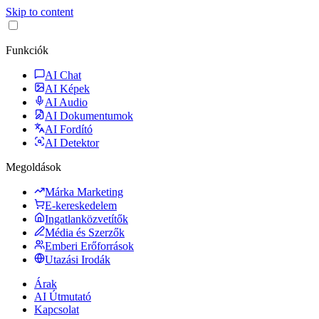
Skip to content
Funkciók
AI Chat
AI Képek
AI Audio
AI Dokumentumok
AI Fordító
AI Detektor
Megoldások
Márka Marketing
E-kereskedelem
Ingatlanközvetítők
Média és Szerzők
Emberi Erőforrások
Utazási Irodák
Árak
AI Útmutató
Kapcsolat