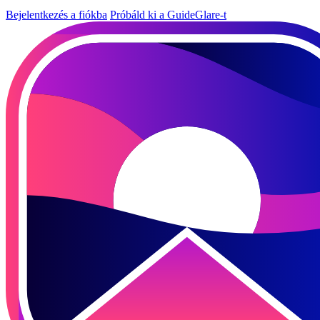
Bejelentkezés a fiókba
Próbáld ki a GuideGlare-t