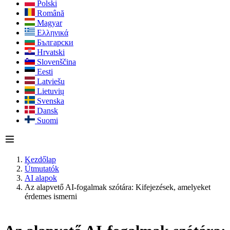
Polski
Română
Magyar
Ελληνικά
Български
Hrvatski
Slovenščina
Eesti
Latviešu
Lietuvių
Svenska
Dansk
Suomi
Kezdőlap
Útmutatók
AI alapok
Az alapvető AI-fogalmak szótára: Kifejezések, amelyeket
érdemes ismerni