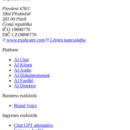
Plovární 478/1
Jižní Předměstí
301 00 Plzeň
Česká republika
IČO
19890770
DIČ
CZ19890770
www.explicaire.com
Lépjen kapcsolatba
Platform
AI Chat
AI Képek
AI Audio
AI Dokumentumok
AI Fordító
AI Detektor
Business eszközök
Brand Voice
Ingyenes eszközök
Chat GPT alternatíva