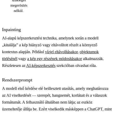
szükséges
megerősítés
nélkül.
Inpainting
AI-alapú képszerkesztési technika, amelynek során a modell
„kitalálja” a kép hiányzó vagy eltávolított részét a környező
kontextus alapján. Például
vízjel eltávolításakor
,
objektumok
törlésénél
vagy
a kép egy részének módosításakor
alkalmazzák.
Részletesen az
AI-képszerkesztés
szekcióban olvashat róla.
Rendszerprompt
A modell első kérdése elé beillesztett utasítás, amely meghatározza
az AI viselkedését — szerepét, hangnemét, korlátait és a válaszok
formátumát. A felhasználó általában nem látja; az eszköz
üzemeltetője állítja be. Ezért viselkedik másképpen a ChatGPT, mint