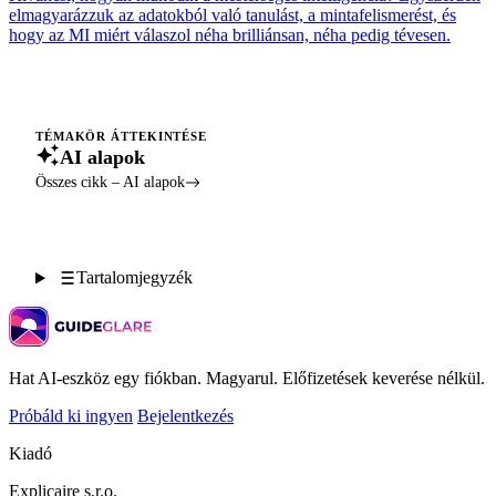
elmagyarázzuk az adatokból való tanulást, a mintafelismerést, és
hogy az MI miért válaszol néha brilliánsan, néha pedig tévesen.
TÉMAKÖR ÁTTEKINTÉSE
AI alapok
Összes cikk – AI alapok
Tartalomjegyzék
Hat AI-eszköz egy fiókban. Magyarul. Előfizetések keverése nélkül.
Próbáld ki ingyen
Bejelentkezés
Kiadó
Explicaire s.r.o.