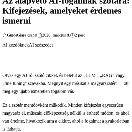
Az alapvető AI-fogalmak szótára:
Kifejezések, amelyeket érdemes
ismerni
GuideGlare csapat
2026. március 8.
2 perc
AI kezdőknek
AI szószedet
Olvas egy AI-ről szóló cikket, és belefut az „LLM”, „RAG” vagy
„fine-tuning” szavakba. Megnyit egy másikat a magyarázatért — ott
meg egy újabb ismeretlen fogalom vár.
Ez a szótár mentőövként működik. Minden kifejezést egyszerűen
magyaráz el, műszaki előképzettség nélkül is érthető módon, és ahol
van értelme, hivatkozik arra a cikkre, ahol a fogalmat a gyakorlatban
is láthatja.