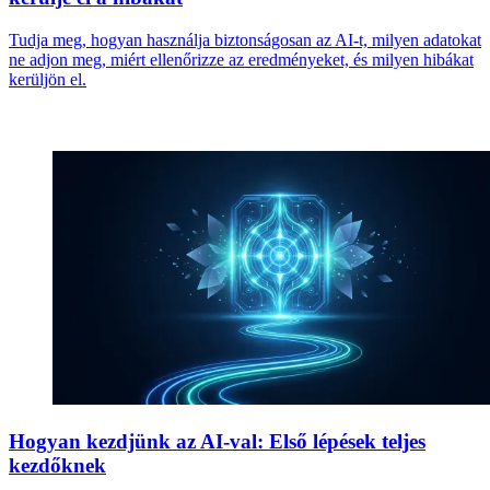
Tudja meg, hogyan használja biztonságosan az AI-t, milyen adatokat
ne adjon meg, miért ellenőrizze az eredményeket, és milyen hibákat
kerüljön el.
Hogyan kezdjünk az AI-val: Első lépések teljes
kezdőknek