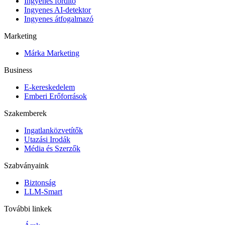
Ingyenes fordító
Ingyenes AI-detektor
Ingyenes átfogalmazó
Marketing
Márka Marketing
Business
E-kereskedelem
Emberi Erőforrások
Szakemberek
Ingatlanközvetítők
Utazási Irodák
Média és Szerzők
Szabványaink
Biztonság
LLM-Smart
További linkek