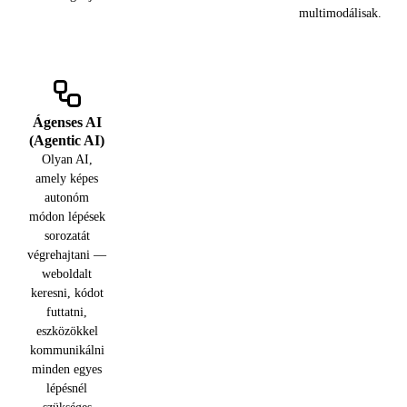
multimodálisak.
Ágenses AI
(Agentic AI)
Olyan AI,
amely képes
autonóm
módon lépések
sorozatát
végrehajtani —
weboldalt
keresni, kódot
futtatni,
eszközökkel
kommunikálni
minden egyes
lépésnél