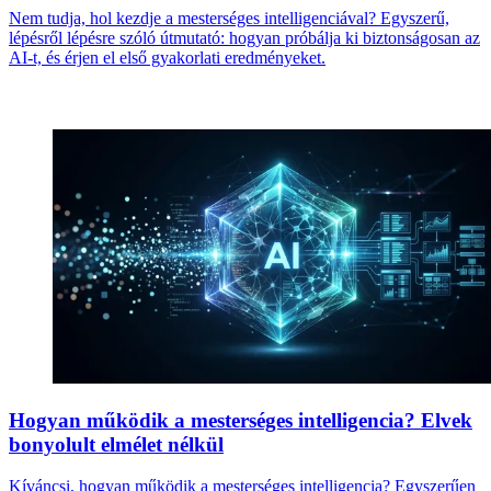
Nem tudja, hol kezdje a mesterséges intelligenciával? Egyszerű,
lépésről lépésre szóló útmutató: hogyan próbálja ki biztonságosan az
AI-t, és érjen el első gyakorlati eredményeket.
Hogyan működik a mesterséges intelligencia? Elvek
bonyolult elmélet nélkül
Kíváncsi, hogyan működik a mesterséges intelligencia? Egyszerűen