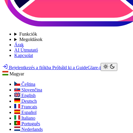
Funkciók
Megoldások
Árak
AI Útmutató
Kapcsolat
Bejelentkezés a fiókba
Próbáld ki a GuideGlare-t
Magyar
Čeština
Slovenčina
English
Deutsch
Français
Español
Italiano
Português
Nederlands