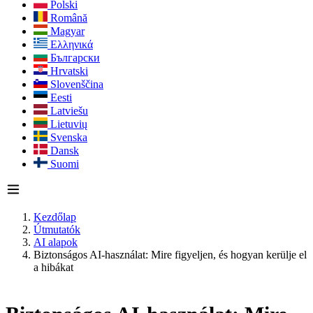
Polski
Română
Magyar
Ελληνικά
Български
Hrvatski
Slovenščina
Eesti
Latviešu
Lietuvių
Svenska
Dansk
Suomi
Kezdőlap
Útmutatók
AI alapok
Biztonságos AI-használat: Mire figyeljen, és hogyan kerülje el
a hibákat