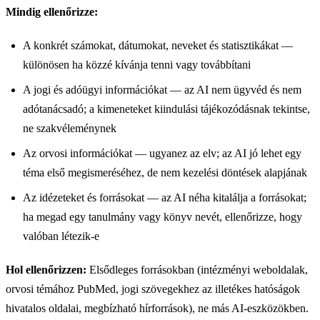
Mindig ellenőrizze:
A konkrét számokat, dátumokat, neveket és statisztikákat —
különösen ha közzé kívánja tenni vagy továbbítani
A jogi és adóügyi információkat — az AI nem ügyvéd és nem
adótanácsadó; a kimeneteket kiindulási tájékozódásnak tekintse,
ne szakvéleménynek
Az orvosi információkat — ugyanez az elv; az AI jó lehet egy
téma első megismeréséhez, de nem kezelési döntések alapjának
Az idézeteket és forrásokat — az AI néha kitalálja a forrásokat;
ha megad egy tanulmány vagy könyv nevét, ellenőrizze, hogy
valóban létezik-e
Hol ellenőrizzen:
Elsődleges forrásokban (intézményi weboldalak,
orvosi témához PubMed, jogi szövegekhez az illetékes hatóságok
hivatalos oldalai, megbízható hírforrások), ne más AI-eszközökben.