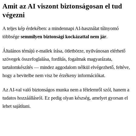
Amit az AI viszont biztonságosan el tud
végezni
A teljes kép érdekében: a mindennapi AI-használat túlnyomó
többsége
semmilyen biztonsági kockázattal nem jár
.
Általános témájú e-mailek írása, ötletbörze, nyilvánosan elérhető
szövegek összefoglalása, fordítás, fogalmak magyarázata,
tartalomkészítés — mindez aggodalom nélkül elvégezhető, feltéve,
hogy a bevitelbe nem visz be érzékeny információkat.
Az AI-val való biztonságos munka nem a félelemről szól, hanem a
tudatos hozzáállásról. Ez pedig olyan készség, amelyet gyorsan el
lehet sajátítani.