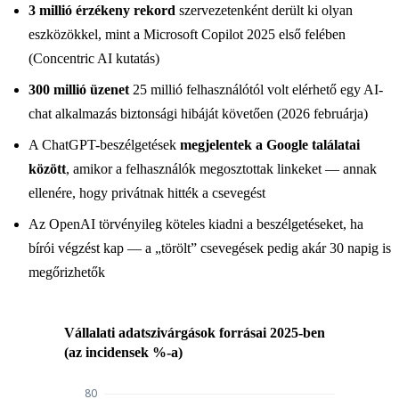
3 millió érzékeny rekord
szervezetenként derült ki olyan
eszközökkel, mint a Microsoft Copilot 2025 első felében
(Concentric AI kutatás)
300 millió üzenet
25 millió felhasználótól volt elérhető egy AI-
chat alkalmazás biztonsági hibáját követően (2026 februárja)
A ChatGPT-beszélgetések
megjelentek a Google találatai
között
, amikor a felhasználók megosztottak linkeket — annak
ellenére, hogy privátnak hitték a csevegést
Az OpenAI törvényileg köteles kiadni a beszélgetéseket, ha
bírói végzést kap — a „törölt” csevegések pedig akár 30 napig is
megőrizhetők
Vállalati adatszivárgások forrásai 2025-ben
(az incidensek %-a)