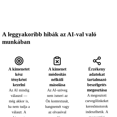
A leggyakoribb hibák az AI-val való
munkában
A kimenetet
A kimenet
Érzékeny
kész
módosítás
adatokat
tényként
nélküli
tartalmazó
kezelni
másolása
beszélgetés
megosztása
Az AI mindig
Az AI-szöveg
A megosztott
válaszol —
nem ismeri az
csevegőlinkeket
még akkor is,
Ön kontextusát,
keresőmotorok
ha nem tudja a
hangnemét vagy
indexelhetik. A
választ. A
az olvasóval