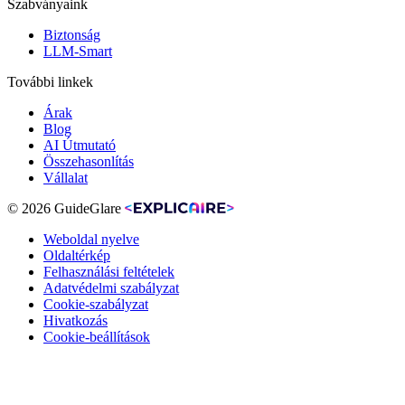
Szabványaink
Biztonság
LLM-Smart
További linkek
Árak
Blog
AI Útmutató
Összehasonlítás
Vállalat
© 2026 GuideGlare
Weboldal nyelve
Oldaltérkép
Felhasználási feltételek
Adatvédelmi szabályzat
Cookie-szabályzat
Hivatkozás
Cookie-beállítások