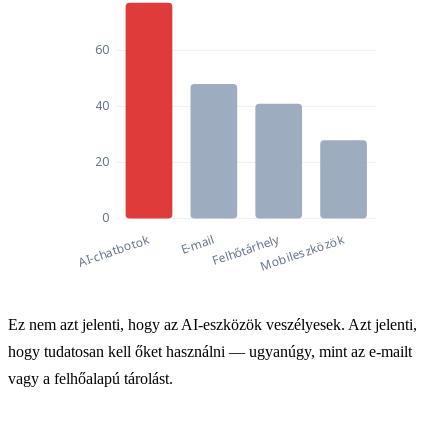
Vállalati adatszivárgások forrásai 2025-ben (az
Ez nem azt jelenti, hogy az AI-eszközök veszélyesek. Azt jelenti,
Vállalati adatszivárgások forrásai 20
hogy tudatosan kell őket használni — ugyanúgy, mint az e-mailt
AI-chatbotok
77
vagy a felhőalapú tárolást.
E-mail
48