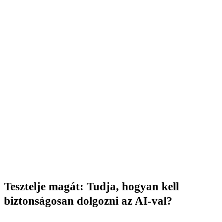
Próbálja ki az AI-t biztonságosan
A GuideGlare AI Chat mindennapi munkafeladatokra
készült. Kezdjen egy általános témával — ez az ideális
első lépés kockázat nélkül.
→ AI Chat megnyitása
Tesztelje magát: Tudja, hogyan kell
biztonságosan dolgozni az AI-val?