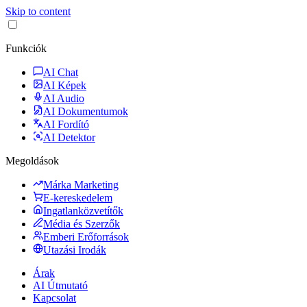
Skip to content
Funkciók
AI Chat
AI Képek
AI Audio
AI Dokumentumok
AI Fordító
AI Detektor
Megoldások
Márka Marketing
E-kereskedelem
Ingatlanközvetítők
Média és Szerzők
Emberi Erőforrások
Utazási Irodák
Árak
AI Útmutató
Kapcsolat