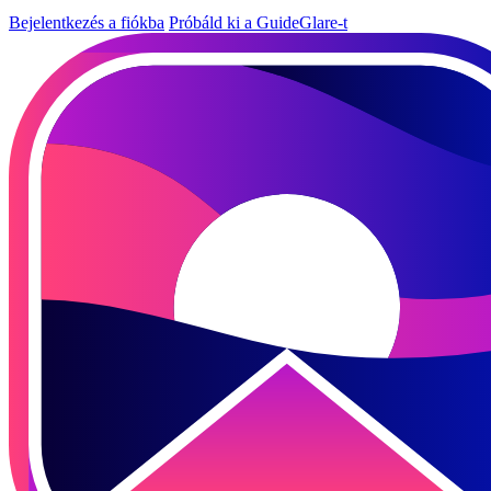
Bejelentkezés a fiókba
Próbáld ki a GuideGlare-t