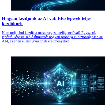
Hogyan kezdjünk az AI-val: Első lépések teljes
kezdőknek
Nem tudja, hol kezdje a mesterséges intelligenciával? Egyszerű,
lépésről lépésre szóló útmutató: hogyan próbálja ki biztonságosan az
AI-t, és érjen el első gyakorlati eredményeket.