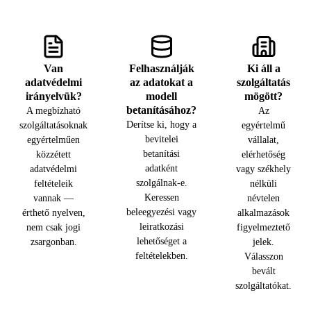
Van
Felhasználják
Ki áll a
adatvédelmi
az adatokat a
szolgáltatás
irányelvük?
modell
mögött?
betanításához?
A megbízható
Az
Derítse ki, hogy a
szolgáltatásoknak
egyértelmű
bevitelei
egyértelműen
vállalat,
betanítási
közzétett
elérhetőség
adatként
adatvédelmi
vagy székhely
szolgálnak-e.
feltételeik
nélküli
Keressen
vannak —
névtelen
beleegyezési vagy
érthető nyelven,
alkalmazások
leiratkozási
nem csak jogi
figyelmeztető
lehetőséget a
zsargonban.
jelek.
feltételekben.
Válasszon
bevált
szolgáltatókat.