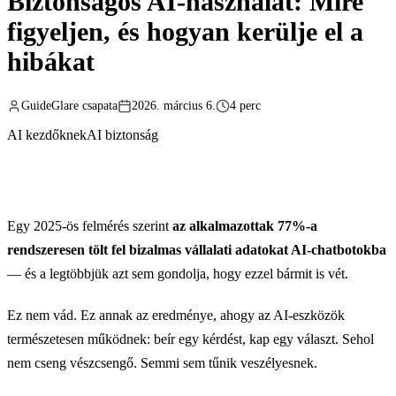
Biztonságos AI-használat: Mire
figyeljen, és hogyan kerülje el a
hibákat
GuideGlare csapata
2026. március 6.
4 perc
AI kezdőknek
AI biztonság
Egy 2025-ös felmérés szerint
az alkalmazottak 77%-a
rendszeresen tölt fel bizalmas vállalati adatokat AI-chatbotokba
— és a legtöbbjük azt sem gondolja, hogy ezzel bármit is vét.
Ez nem vád. Ez annak az eredménye, ahogy az AI-eszközök
természetesen működnek: beír egy kérdést, kap egy választ. Sehol
nem cseng vészcsengő. Semmi sem tűnik veszélyesnek.