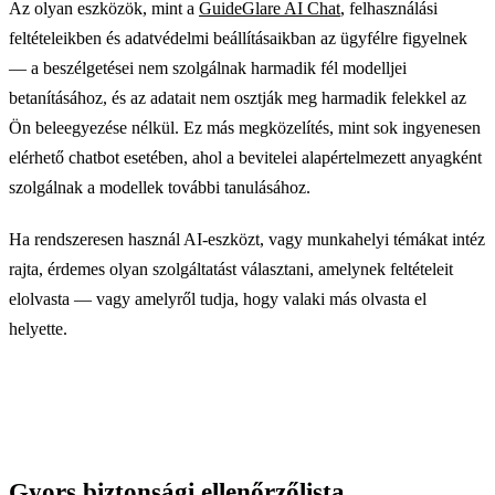
Az olyan eszközök, mint a
GuideGlare AI Chat
, felhasználási
feltételeikben és adatvédelmi beállításaikban az ügyfélre figyelnek
— a beszélgetései nem szolgálnak harmadik fél modelljei
betanításához, és az adatait nem osztják meg harmadik felekkel az
Ön beleegyezése nélkül. Ez más megközelítés, mint sok ingyenesen
elérhető chatbot esetében, ahol a bevitelei alapértelmezett anyagként
szolgálnak a modellek további tanulásához.
Ha rendszeresen használ AI-eszközt, vagy munkahelyi témákat intéz
rajta, érdemes olyan szolgáltatást választani, amelynek feltételeit
elolvasta — vagy amelyről tudja, hogy valaki más olvasta el
helyette.
Gyors biztonsági ellenőrzőlista