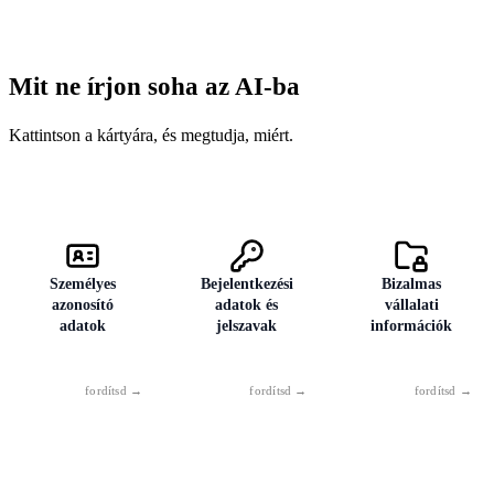
Felhőtárhely
41
Mobileszközök
28
Mit ne írjon soha az AI-ba
Kattintson a kártyára, és megtudja, miért.
Személyes
Bejelentkezési
Bizalmas
azonosító
adatok és
vállalati
adatok
jelszavak
információk
Személyi
Soha — még
Belső stratégiák,
igazolványszám,
„csak
szerződések,
útlevélszám,
ellenőrzésképpen"
közzé nem tett