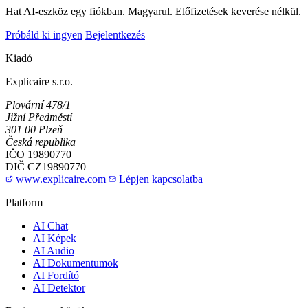
Hat AI-eszköz egy fiókban. Magyarul. Előfizetések keverése nélkül.
Próbáld ki ingyen
Bejelentkezés
Kiadó
Explicaire s.r.o.
Plovární 478/1
Jižní Předměstí
301 00 Plzeň
Česká republika
IČO
19890770
DIČ
CZ19890770
www.explicaire.com
Lépjen kapcsolatba
Platform
AI Chat
AI Képek
AI Audio
AI Dokumentumok
AI Fordító
AI Detektor