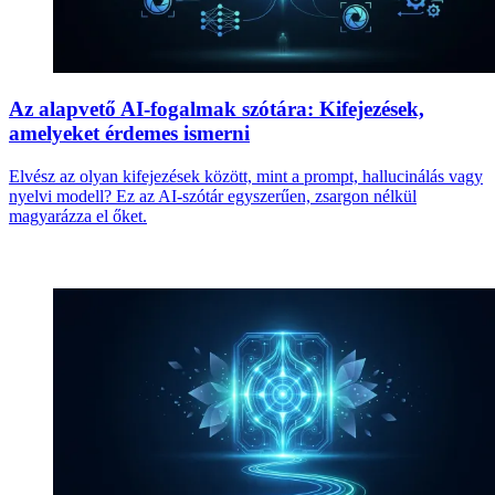
Az alapvető AI-fogalmak szótára: Kifejezések,
amelyeket érdemes ismerni
Elvész az olyan kifejezések között, mint a prompt, hallucinálás vagy
nyelvi modell? Ez az AI-szótár egyszerűen, zsargon nélkül
magyarázza el őket.