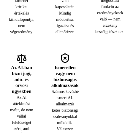
megosztási
kimenet
való
funkció az
kritikai
kapcsolatát.
eredményeknek
értékelés
Mindig
való — nem
kiindulópontja,
módosítsa,
érzékeny
nem
igazítsa és
beszélgetéseknek.
végeredmény.
ellenőrizze.
Az AI-ban
Ismeretlen
bízni jogi,
vagy nem
adó- és
biztonságos
orvosi
alkalmazások
ügyekben
Számos kevésbé
Az AI
ismert AI-
áttekintést
alkalmazás
nyújt, de nem
kétes biztonsági
vállal
szabványokkal
felelősséget
működik.
azért, amit
Válasszon